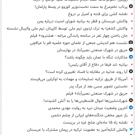
پرتاب تخم‌مرغ به سمت نخست‌وزیر کوزوو در وسط پارلمان!
نقشه کشی برای فتنه و اصرار بر دروغ
واکنش عربستان و قطر به بیانیه شورای امنیت درباره یمن
واکنش کشفیا به ترک اردوی تیم ملی توسط کاپیتان تیم ملی والیبال نشسته
جان باختن چهار نفر در سانحه رانندگی مراغه - هشترود+ فیلم
نشست هم اندیشی جمعی از علمای حوزه علمیه قم با عراقچی
حریق در شهرک صنعتی نصیرآباد در بهارستان
مذاکرات تنگه با عمان باید چگونه باشد؟
بیانیه تند فیفا در دفاع از آقای رئیس!
آیا روند عدلیه در مقابله با فساد تغییری کرده است؟
آمریکا از طریق ترکیه تسلیحات و مهمات به اوکراین می‌فرستد
نخستین تصویر مسی بعد از مرگ پدر
حریق در شهرک صنعتی نصیرآباد+ فیلم
شهرک‌نشین‌ها اموال فلسطینی‌ها را به آتش کشیدند!
آخرین وضعیت میدان نبرد به روایت مهدی محمدی
راز عبور مخفی جنگنده‌های ایرانی از چشم دشمن
نقشه راه ۱۵ ماده‌ای صلح غزه در بن‌بست
واکنش کنایه‌آمیز به عضویت ترکیه در پیمان مشترک با عربستان