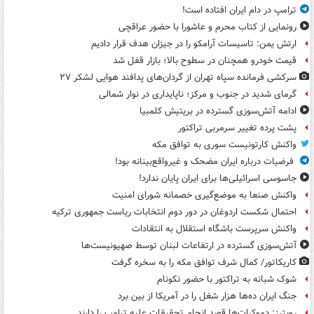
ترامپ در دام ایران افتاده است!
رونمایی از کتاب محرم و عاشورا با حضور عراقچی
ارتش یمن: تاسیسات آرامکو را در جیزان هدف قرار دادیم
قیمت خودرو همچنان در سطوح بالا؛ بازار قفل شد
سرکشی فرمانده سپاه تهران از گردان‌های پدافند هوایی لشکر ۲۷
گرمای شدید در جنوب و مرکز؛ ناپایداری در نوار شمالی
ادامه آتش‌سوزی گسترده در بریتیش کلمبیا
پشت پرده تغییر سرمربی تراکتور
واکنش کارتونیست سوری به توافق مکه
فرضیات درباره ایران مضحک و غیرواقع‌بینانه بود!
جاسوسی اسرائیلی‌ها برای ایران پایان ندارد!
واکنش صنعا به موضع‌گیری خصمانه شورای امنیت
احتمال شکست اردوغان در دور دوم انتخابات ریاست جمهوری ترکیه
واکنش سرپرست باشگاه استقلال به انتقادات
آتش‌سوزی گسترده در ارتفاعات لبنان توسط صهیونیست‌ها
کاریکاتور/ کمال شرف توافق مکه را به سخره گرفت
شوک شبانه به تراکتور با حضور نکونام
جنگ ایران ده‌ها هزار شغل را در آمریکا از بین برد
رویترز: دموکرات‌ها قصد انجام تحقیقات علیه ترامپ را دارند