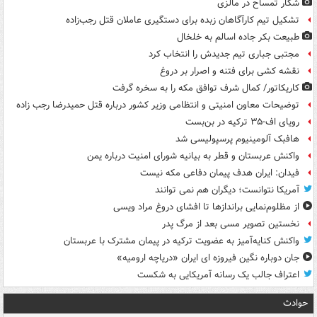
شکار تمساح در مالزی
تشکیل تیم کارآگاهان زبده برای دستگیری عاملان قتل رجب‌زاده
طبیعت بکر جاده اسالم به خلخال
مجتبی جباری تیم جدیدش را انتخاب کرد
نقشه کشی برای فتنه و اصرار بر دروغ
کاریکاتور/ کمال شرف توافق مکه را به سخره گرفت
توضیحات معاون امنیتی و انتظامی وزیر کشور درباره قتل حمیدرضا رجب زاده
رویای اف-۳۵ ترکیه در بن‌بست
هافبک آلومینیوم پرسپولیسی شد
واکنش عربستان و قطر به بیانیه شورای امنیت درباره یمن
فیدان: ایران هدف پیمان دفاعی مکه نیست
آمریکا نتوانست؛ دیگران هم نمی توانند
از مظلوم‌نمایی براندازها تا افشای دروغ مراد ویسی
نخستین تصویر مسی بعد از مرگ پدر
واکنش کنایه‌آمیز به عضویت ترکیه در پیمان مشترک با عربستان
جان دوباره نگین فیروزه ای ایران «دریاچه ارومیه»
اعتراف جالب یک رسانه آمریکایی به شکست
حوادث