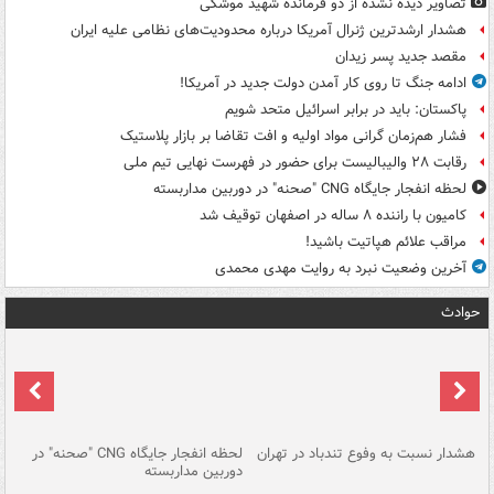
تصاویر دیده‌ نشده از دو فرمانده شهید موشکی
هشدار ارشدترین ژنرال آمریکا درباره محدودیت‌های نظامی علیه ایران
مقصد جدید پسر زیدان
ادامه جنگ تا روی کار آمدن دولت جدید در آمریکا!
پاکستان: باید در برابر اسرائیل متحد شویم
فشار هم‌زمان گرانی مواد اولیه و افت تقاضا بر بازار پلاستیک
رقابت ۲۸ والیبالیست برای حضور در فهرست نهایی تیم ملی
لحظه انفجار جایگاه CNG "صحنه" در دوربین مداربسته
کامیون با راننده ۸ ساله در اصفهان توقیف شد
مراقب علائم هپاتیت باشید!
آخرین وضعیت نبرد به روایت مهدی محمدی
حوادث
ای
هشدار نسبت به وفوع تندباد در تهران
لحظه انفجار جایگاه CNG "صحنه" در
دس
دوربین مداربسته
ات