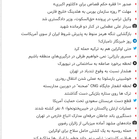
صدور ۱۰ فقره حکم قصاص برای «کلثوم اکبری»
مهلت ۳ روزه سازمان بورس به هلدینگ خلیج فارس
وکیل ترامپ در پرونده حق‌السکوت، وزیر دادگستری شد
سردار علی عظمایی در کنار دو فرمانده شهید
بازگشایی تنگه هرمز منوط به پذیرش شروط ایران از سوی آمریکاست
روز خبرنگار نامبارک!
حتی اوکراین هم به ترکیه حمله کرد
مسرور بارزانی: نمی خواهیم طرفی در درگیری‌های منطقه باشیم
لحظه برخورد صاعقه به ساختمانی در نیویورک
هشدار نسبت به وفوع تندباد در تهران
خوشبینی بارسلونا به عملی شدن انتقال رودری
لحظه انفجار جایگاه CNG "صحنه" در دوربین مداربسته
ترک ها روی ستاره بلژیکی دست گذاشتند
قطع دست عربستان سعودیِ تحت حمایت آمریکا
عملیات ارتش پاکستان در خیبرپختونخوا؛ ۸ نفر کشته شدند
دستگیری باند جاعلان حرفه‌ای مدارک اتباع خارجی در تهران
جاده‌های مشهد آماده میزبانی از زائران رضوی
حمله روسیه به یک کشتی حامل سلاح برای اوکراین
هیلاری کلینتون: ترامپ نمی‌داند چطور با ایرانی‌ها مذاکره کند