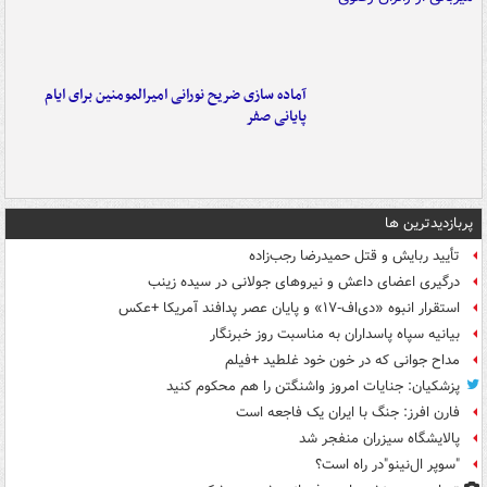
آماده سازی ضریح نورانی امیرالمومنین برای ایام
پایانی صفر
پربازدیدترین ها
تأیید ربایش و قتل حمیدرضا رجب‌زاده
درگیری اعضای داعش و نیروهای جولانی در سیده زینب
استقرار انبوه «دی‌اف‑۱۷» و پایان عصر پدافند آمریکا +عکس
بیانیه سپاه پاسداران به مناسبت روز خبرنگار
مداح جوانی که در خون خود غلطید +فیلم
پزشکیان: جنایات امروز واشنگتن را هم محکوم کنید
فارن افرز: جنگ با ایران یک فاجعه است
پالایشگاه سیزران منفجر شد
"سوپر ال‌نینو"در راه است؟