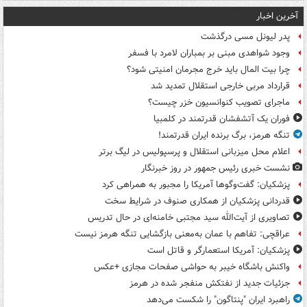
آخرین اخبار
پدر لیونل مسی درگذشت
وجود شواهدی مبنی بر بمباران لامرد با فسفر
چرا بیت المال باید خرج مجرمان امنیتی شود؟
قرارداد مربی خارجی استقلال تمدید شد
ماجرای تصویب کنوانسیون خزر چیست؟
فوران یک آتشفشان قدرتمند در کلمبیا
تنگه هرمز، برگ برنده ایران قدرتمند!
اعلام محل میزبانی استقلال و پرسپولیس در لیگ برتر
نشست خبری رئیس جمهور در روز خبرنگار
پزشکیان: گفت‌وگوها آمریکا را مجبور به همراهی کرد
قدردانی پزشکیان از همکاری صنوف در شرایط سخت
تصاویری از آیت‌الله سید مجتبی خامنه‌ای در حال تدریس
عراقچی: تفاهم با عمان به‌معنی بازگشایی تنگه هرمز نیست
پزشکیان: آمریکا استعمارگر و قاتل است
واکنش باشگاه خیبر به حواشی صفحات مجازی +عکس
جزئیات جدید از نفتکش منفجر شده در هرمز
راهبرد ایران "پنتاگون" را شکست می‌دهد