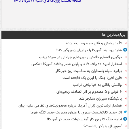
صفحه نخست روزنامه‌های شنبه ۱۷ مرداد ۱۴۰۵
پربازدیدترین ها
تأیید ربایش و قتل حمیدرضا رجب‌زاده
شاید روسیه، آمریکا را در ایران زمین‌گیر کند!
درگیری اعضای داعش و نیروهای جولانی در سیده زینب
استقرار انبوه «دی‌اف‑۱۷» و پایان عصر پدافند آمریکا +عکس
بیانیه سپاه پاسداران به مناسبت روز خبرنگار
فارن افرز: جنگ با ایران یک فاجعه است
واکنش بقائی به خیالبافی ترامپ
۶ فوتی و ۵ مصدوم بر اثر تصادف زنجیره‌ای
پالایشگاه سیزران منفجر شد
هشدار ارشدترین ژنرال آمریکا درباره محدودیت‌های نظامی علیه ایران
اثر جدید کارتونیست سوری با عنوان مدیریت جدید تنگه هرمز
ادامه جنگ تا روی کار آمدن دولت جدید در آمریکا!
"سوپر ال‌نینو"در راه است؟