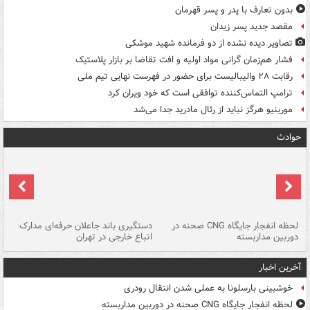
بدون تعارف با پدر و پسر قهرمان
مقصد جدید پسر زیدان
تصاویر دیده‌ نشده از دو فرمانده شهید موشکی
فشار هم‌زمان گرانی مواد اولیه و افت تقاضا بر بازار پلاستیک
رقابت ۲۸ والیبالیست برای حضور در فهرست نهایی تیم ملی
ترامپ التماس‌کننده توافقی است که خود ویران کرد
مورینیو هرگز نباید از رئال مادرید جدا می‌شد
حوادث
نی
لحظه انفجار جایگاه CNG صحنه در
دستگیری باند جاعلان حرفه‌ای مدارک
حم
دوربین مداربسته
اتباع خارجی در تهران
خو
آخرین اخبار
خوشبینی بارسلونا به عملی شدن انتقال رودری
لحظه انفجار جایگاه CNG صحنه در دوربین مداربسته