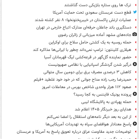
ترک ها روی ستاره بلژیکی دست گذاشتند
قطع دست عربستان سعودیِ تحت حمایت آمریکا
عملیات ارتش پاکستان در خیبرپختونخوا؛ ۸ نفر کشته شدند
دستگیری باند جاعلان حرفه‌ای مدارک اتباع خارجی در تهران
جاده‌های مشهد آماده میزبانی از زائران رضوی
حمله روسیه به یک کشتی حامل سلاح برای اوکراین
هیلاری کلینتون: ترامپ نمی‌داند چطور با ایرانی‌ها مذاکره کند
حضور نماینده گل‌گهر در قرعه‌کشی لیگ قهرمانان آسیا
درگیر شدن گردشگر اسپانیایی با نظامی صهیونیست
کاهش ۳ درصدی مصرف برق برای دومین سال متوالی
حمیدرضا رجب زاده مداح جوانی که در خود خود غلطید +فیلم
صعود ۱۱۲ هزار واحدی شاخص بورس در معاملات امروز
پرونده یونیک فایننس به کجا رسید؟
حمله پهپادی به پالایشگاه لیبی
هدایای روز خبرنگار ۱۴۰۵ اعلام شد
از این به بعد دیگر نامه‌های استقلال را امضا نمی‌کنم
پاسخ معنادار هوافضای سپاه به تهدیدات آمریکایی‌ها
توضیحات جدید مقاومت عراق درباره تعویق پاسخ به آمریکا و عربستان