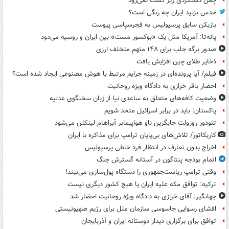
چمن دستگردی زیر کشت نمی‌رود
حدس بزنید ایران چه رنگی است؟
بازیکن سابق پرسپولیس به فجرسپاسی پیوست
پانه‌تا: آمریکا مثل یک «بوکسور مست» بین ایران و روسیه می‌دود
صدور برگه جلب برای ۱۴۸ متهم متخلف ارزی
ذخایر طلای چین افزایش یافت
فیلم/ آیا پرونده‌ای در زمینه جرایم مرتبط با هوش مصنوعی ایجاد شده است؟
احضار باقر خرازی به دادگاه ویژه روحانیت
وضعیت کافه‌های متعلق به ساعدی نیا از زبان سخنگوی عدلیه
پاکستان: باید در برابر اسرائیل متحد شویم
تئودور روزولت جایگزین ناو هواپیمابر آبراهام لینکلن می‌شود
کاریکاتور/ تلاش‌های بی‌پایان ترامپ برای مذاکره با ایران
اخراج بدون تعارف در انتظار فرد خاطی پرسپولیس
اتمام بودجه پنتاگون در آستانه گسترش جنگ
وقتی ترامپ ریاست‌جمهوری را دستگاه پول‌سازی می‌بیند!
ترکیه: توافق مکه علیه ایران یا هیچ کشور دیگری نیست
جهانگیر: آقای خرازی به دادگاه ویژه روحانیت احضار شد
افشای رسوایی جاسوسی سازمان ملل برای رژیم صهیونیستی
توافق برای برگزاری دیدار دوستانه ایران و آذربایجان