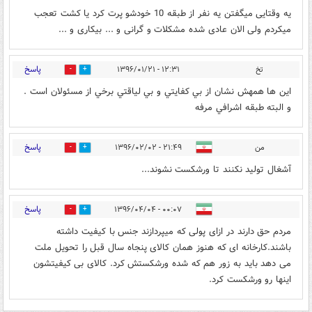
یه وقتایی میگفتن یه نفر از طبقه 10 خودشو پرت کرد یا کشت تعجب
میکردم ولی الان عادی شده مشکلات و گرانی و ... بیکاری و ...
پاسخ
تخ
۱۲:۳۱ - ۱۳۹۶/۰۱/۲۱
8
28
اين ها همهش نشان از بي كفايتي و بي لياقتي برخي از مسئولان است .
و البته طبقه اشرافي مرفه
پاسخ
من
۲۱:۴۹ - ۱۳۹۶/۰۲/۰۲
13
7
آشغال تولید نکنند تا ورشکست نشوند...
پاسخ
۰۰:۰۷ - ۱۳۹۶/۰۴/۰۴
9
7
مردم حق دارند در ازای پولی که میپردازند جنس با کیفیت داشته
باشند.کارخانه ای که هنوز همان کالای پنجاه سال قبل را تحویل ملت
می دهد باید به زور هم که شده ورشکستش کرد. کالای بی کیفیتشون
اینها رو ورشکست کرد.