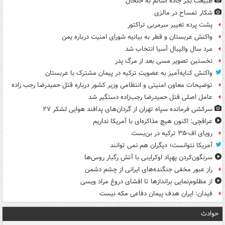
طبیعت بکر جاده اسالم به خلخال
شکار تمساح در مالزی
پشت پرده تغییر سرمربی تراکتور
واکنش عربستان و قطر به بیانیه شورای امنیت درباره یمن
مرد سال والیبال آسیا انتخاب شد
نخستین تصویر مسی بعد از مرگ پدر
واکنش کنایه‌آمیز به عضویت ترکیه در پیمان مشترک با عربستان
توضیحات معاون امنیتی و انتظامی وزیر کشور درباره قتل حمیدرضا رجب زاده
عامل اصلی قتل حمیدرضا رجب‌زاده دستگیر شد
سرکشی فرمانده سپاه تهران از گردان‌های پدافند هوایی لشکر ۲۷
عراقچی: اکنون هیچ مذاکره‌ای با آمریکا نداریم
رویای اف-۳۵ ترکیه در بن‌بست
آمریکا نتوانست؛ دیگران هم نمی توانند
سرنگون‌کردن پهپاد اوکراینی با آتش رگبار روس‌ها
راز عبور مخفی جنگنده‌های ایرانی از چشم دشمن
از مظلوم‌نمایی براندازها تا افشای دروغ مراد ویسی
فیدان: ایران هدف پیمان دفاعی مکه نیست
حوادث