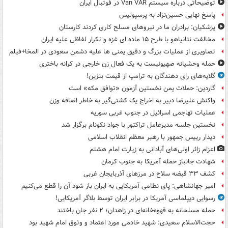
توضیحاتی درباره سیستم Van VAR در فوتبال ایران
پاسخ نهایی حسین‌نژاد به پرسپولیس
پزشکیان: برادران ما در نیروهای مسلح کاری کردند کارستان
مخالفت نتانیاهو با طرح ۱۵ ماده ای غزه و تکرار لفاظی علیه ایران
تصاویری از عملیات بزرگ و دقیق یمنی ها علیه دشمن سعودی در المخا+فیلم
حمله وحشیانه صهیونیست به یک فعال زن خارجی در کرانه باختری
گلایه‌های رای دهندگان به ترامپ از قیمت بنزین!
گاردین: حملات یمن نخستین آزمون «توافق مکه» است
واکنش علیرضا دبیر به اخراج یک کشتی‌گیر به خاطر اضافه وزن
عملیات تهاجمی اسرائیل در جنوب غربی سوریه
نخستین جلسه مدیرعامل تراکتور با جواد نکونام برگزار شد
دیدار رییس جمهور با رهبر معظم انقلاب اسلامی
اعزام زائر اولی‌های آبادانی به زیارت امام هشتم
شهادت جانباز حمله آمریکا به جنوب کرمان
کشف ۳۳ قبضه سلاح در مرزهای آذربایجان غربی
امیر جهانشاهی: پای نظامی آمریکایی به ایران باز شود آن را قطع می‌کنیم
رسوایی دیپلماسی آمریکا در برابر ایران توسط بلاگر آمریکایی!
حمله مسلحانه به قهوه‌خانه‌ای در زاهدان؛ ۲ نفر جان باختند
حجت‌الاسلام سعیدی: شهید خادمی مورد اعتماد و وثوق امام شهید بود