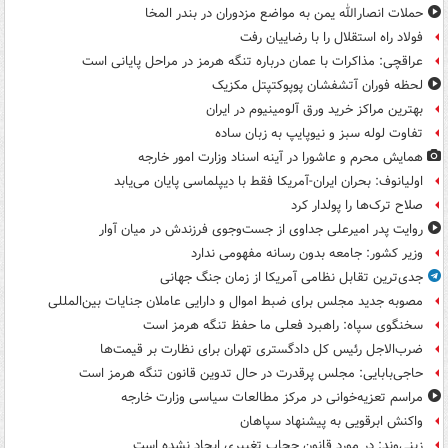
حملات انصارالله یمن به مواضع مزدوران در بندر المخا
فولاد راه استقلال را با رضاییان رفت
عراقچی: مذاکرات با عمان درباره تنگه هرمز در مراحل پایانی است
لحظه فوران آتشفشان پوپوکتپتل مکزیک
بهترین مراکز خرید ورق آلومینیوم در ایران
تفاوت لوله سبز و نیوپایپ به زبان ساده
همایش محرم و عاشورا در آینه اسناد وزارت امور خارجه
اولیانوف: بحران ایران-آمریکا فقط با دیپلماسی پایان می‌یابد
صلاح ترک‌ها را پولدار کرد
روایت پدر امیرعلی جداوی از جست‌وجوی فرزندش در میان آوار
وزیر کشور: جامعه بدون رسانه مفهومی ندارد
جدی‌ترین تقابل نظامی آمریکا از زمان جنگ جهانی
مصوبه جدید مجلس برای ضبط اموال و دارایی عاملان جنایات بین‌المللی
سخنگوی سپاه: راهبرد فعلی ما حفظ تنگه هرمز است
ضرب‌الاجل رئیس کل دادگستری تهران برای نظارت بر قیمت‌ها
حاجی‌بابایی: مجلس پرقدرت در حال تدوین قانون تنگه هرمز است
مراسم تعزیه‌خوانی در مرکز مطالعات سیاسی وزارت خارجه
واکنش ابرقویی به پیشنهاد سپاهان
زینی‌وند: در مورد قانون حجاب تغییری ایجاد نشده است