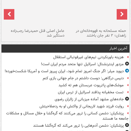
حمله مسلحانه به قهوه‌خانه‌ای در
عامل اصلی قتل حمیدرضا رجب‌زاده
گر
زاهدان؛ ۲ نفر جان باختند
دستگیر شد
نا
آخرین اخبار
هزینه باورنکردنی تیم‌های غیرفوتبالی استقلال
مزدور اینترنشنال: اسرائیل تنها متحد مردم ایران است!
دیوید میلر: اگر جنگ امروز تمام شود، ایران پیروز است و آمریکا شکست‌خورده!
دنیس درگاهی: دوست داشتم در جام جهانی بازی کنم
موشک‌های پاتریوت عربستان هم ته‌ کشید
تست مخفیانه پدافند اسرائیل از ترس ایران
جاده‌های مشهد آماده میزبانی از زائران رضوی
روایت فرزند شهید لاریجانی از واکنش او به ردصلاحیتش
پزشکیان: دشمن کسانی را ترور می‌کنند که گره‌گشا و حلال مسائل و مشکلات
جامعه ما هستند
پزشکیان: دشمن آدم‌هایی را ترور می‌کند که گره‌گشا هستند