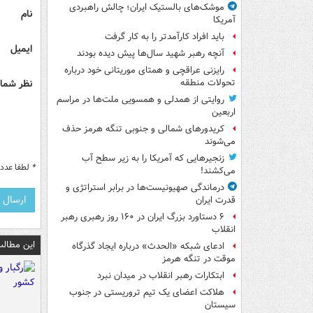
موشک‌های بالستیک ایران؛ چالش راهبردی
نام
آمریکا
باید افراد کارآمدتر را به کار گرفت
ایمیل
آنچه رهبر شهید سال‌ها پیش دیده بودند
رایزنی عراقچی و همتای موریتانی خود درباره
نظر شما 
تحولات منطقه
روایتی از همدلی و همسویی ملت‌ها در مراسم
اربعین
کریدورهای شمالی و جنوبی تنگه هرمز حذف
می‌شوند
زنجیرهایی که آمریکا را به زیر سطح آب
*
لطفا عدد م
می‌کشند!
درماندگی صهیونیست‌ها در برابر استراتژی و
قدرت ایران
۶ دستاورد بزرگ ایران در ۱۶۰ روز رهبری رهبر
انقلاب
این مطالب
ادعای شبکه «الحدث» درباره ایجاد گذرگاه
موقت در تنگه هرمز
ابتکارات رهبر انقلاب در میدان نبرد
هلاکت اعضای یک تیم تروریستی در جنوب
سیستان