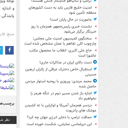
توجه ویژ
ترامپ و نتانیاهو جنایتکار جنگی هستند!
امنیت خلیج فارس باید به دست کشورهای
و اندازه
منطقه تأمین شود
پایندگی 
ماموریت در حال پایان است!
نشست خبری رئیس‌جمهور همزمان با روز
خبرنگار برگزار می‌شود
منبع: فا
سخنگوی کمیسیون امنیت ملی مجلس:
چارچوب کلی تفاهم با عمان مشخص شده است
حاج علی اکبری: انقلاب ما محصول مکتب
عاشورا است
دست بالای ایران در مذاکرات جاری!
استقبال خاص دخترک عراقی از زائران اربعین
حسینی
محمد مرندی: پیروزی با روحیه استوار مردمی
حاصل شده
اجازه باز شدن مسیر دوم در تنگه هرمز را
نخواهیم داد
برچسب‌ها
دردسر همزمان آمریکا و اوکراین با ته کشیدن
موشک های پاتریوت
حماقت ترامپ با ذخایر انرژی جهان چه کرد؟
نظر شم
این دیپلماسی نمایشی، شکست خورده است