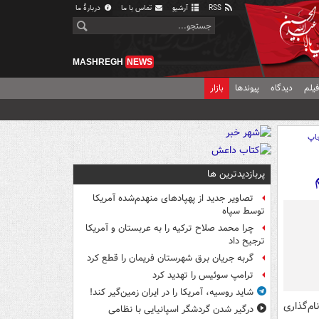
RSS
آرشیو
تماس با ما
دربارهٔ ما
MASHREGH
NEWS
یلم
دیدگاه
پیوندها
بازار
اپ
پربازدیدترین ها
تصاویر جدید از پهپادهای منهدم‌شده آمریکا
توسط سپاه
چرا محمد صلاح ترکیه را به عربستان و آمریکا
ترجیح داد
گربه جریان برق شهرستان فریمان را قطع کرد
ترامپ سوئیس را تهدید کرد
شاید روسیه، آمریکا را در ایران زمین‌گیر کند!
ام‌گذاری
درگیر شدن گردشگر اسپانیایی با نظامی