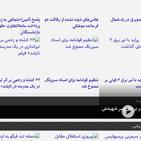
دوبرق در راه شمال
عکس‌های دیده نشده از رفاقت دو
پاسخ تأمین‌اجتماعی به ز
فرمانده‌ موشکی
پرداخت مابه‌التفاوت حق
بازنشستگان
برخورد پراید با تیر برق ۲ فوتی بر
تنظیم قولنامه برای اسناد سبزرنگ
۲۲ کشته و زخمی بر اثر ت
شت
ممنوع شد
در یک مدرسه در تایلند+ 
ده
در بر پای پسر شهیدش
رزشی