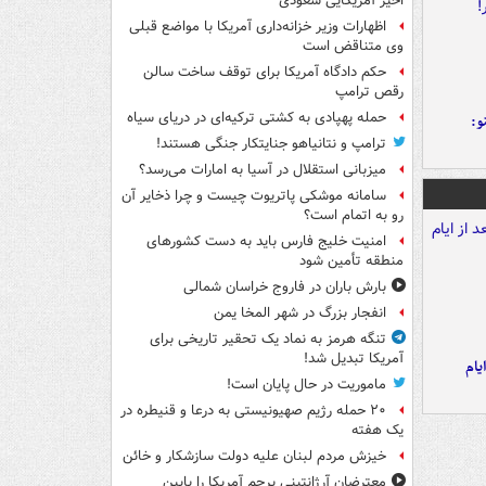
اخیر آمریکایی سعودی
اظهارات وزیر خزانه‌داری آمریکا با مواضع قبلی
وی متناقض است
حکم دادگاه آمریکا برای توقف ساخت سالن
رقص ترامپ
حمله پهپادی به کشتی ترکیه‌ای در دریای سیاه
و:
ترامپ و نتانیاهو جنایتکار جنگی هستند!
میزبانی استقلال در آسیا به امارات می‌رسد؟
سامانه موشکی پاتریوت چیست و چرا ذخایر آن
رو به اتمام است؟
امنیت خلیج فارس باید به دست کشورهای
منطقه تأمین شود
بارش باران در فاروج خراسان شمالی
انفجار بزرگ در شهر المخا یمن
تنگه هرمز به نماد یک تحقیر تاریخی برای
آمریکا تبدیل شد!
یام
ماموریت در حال پایان است!
۲۰ حمله رژیم صهیونیستی به درعا و قنیطره در
یک هفته
خیزش مردم لبنان علیه دولت سازشکار و خائن
معترضان آرژانتینی پرچم آمریکا را پایین