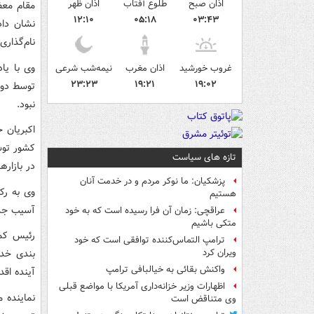
اذان صبح
طلوع آفتاب
اذان ظهر
مقام معظ
۱۲:۱۰
۰۵:۱۸
۰۳:۴۳
نشان داد
نام‌گذاری
وی با یا
غروب خورشید
اذان مغرب
نیمه‌شب شرعی
۲۳:۲۳
۱۹:۲۱
۱۹:۰۲
توسط دول
نبود.
اکبریان 
کشور توس
تازه های سیاست
در بازار
پزشکیان: ما نوکر مردم و در خدمت آنان
وی به رکو
هستیم
آسیب جد
عراقچی: زمان آن فرا رسیده است که به خود
متکی باشیم
رئیس کمی
ترامپ التماس‌کننده توافقی است که خود
بندی خدم
ویران کرد
واکنش بقائی به خیالبافی ترامپ
آینده اقد
اظهارات وزیر خزانه‌داری آمریکا با مواضع قبلی
نماینده 
وی متناقض است