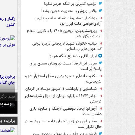
ترامپ کنترلی بر تنگه هرمز ندارد!
وقتی ورزش با معنویت عجین بشه!
رگبار و رع
پزشکیان: مشروطه نقطه عطف بیداری و
آزادی‌خواهی ملت ایران بود
کشور
پورجمشیدیان: اربعین ۱۴۰۵ با بالاترین سطح
امنیت برگزار شد
بیانیه خانواده شهید لاریجانی درباره برخی
گمانه‌زنی‌های رسانه‌ای
ایران آقای بلامنازع تنگه هرمز!
سردار ابن‌الرضا: دست نیروهای مسلح برای
پاسخ پُر است
تکذیب ادعای «نحوه ردزنی محل استقرار شهید
لاریجانی»
جای گذا
شناسایی و بازداشت ۲۱مزدور موساد در کرمان
تهاتر ۱۶۷۳ میلیارد تومان از اموال شرکت‌های
فیلم برگزی
تراستی
بوسه‌ پ
آجورلو: ایجاد دوقطبی «جنگ و صلح‌» بازی
دشمن است
برگزیده و
سفیر ایران در ژاپن: همان فاجعه هیروشیما در
حال تکرار است
فریاد مردم «فدایی خامنه‌ای بودن» است