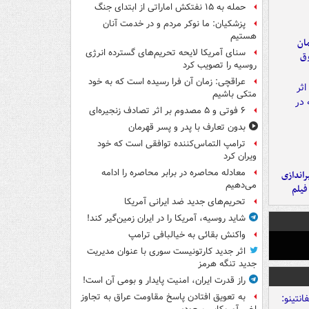
حمله به ۱۵ نفتکش‌ اماراتی از ابتدای جنگ
پزشکیان: ما نوکر مردم و در خدمت آنان
هستیم
مان
سنای آمریکا لایحه تحریم‌های گسترده انرژی
وق
روسیه را تصویب کرد
عراقچی: زمان آن فرا رسیده است که به خود
متکی باشیم
۶ فوتی و ۵ مصدوم بر اثر تصادف زنجیره‌ای
بدون تعارف با پدر و پسر قهرمان
ترامپ التماس‌کننده توافقی است که خود
ویران کرد
معادله محاصره در برابر محاصره را ادامه
یراندازی
می‌دهیم
فیلم
تحریم‌های جدید ضد ایرانی آمریکا
شاید روسیه، آمریکا را در ایران زمین‌گیر کند!
واکنش بقائی به خیالبافی ترامپ
اثر جدید کارتونیست سوری با عنوان مدیریت
جدید تنگه هرمز
راز قدرت ایران، امنیت پایدار و بومی آن است!
به تعویق افتادن پاسخ مقاومت عراق به تجاوز