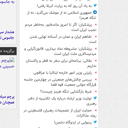
به یاد آن روز که به زیارت کربلا رفتی!
جمهوری اسلامی نه از موشک می‌گذرد، نه از
تنگه هرمز!
پزشکیان: اگر تا امروز مانده‌ایم، به‌خاطر مردم
نجیب ایران است
هشدار سرم
تفاهم ایران و عمان در آستانه نهایی شدن
جاسوس تی
است
پزشکیان: مشروطه نماد بیداری، قانون‌گرایی و
برگزیده 
مردم‌سالاری ملت ایران است
بقائی: برنامه‌ای برای سفر به قطر و پاکستان
نداریم
رایزنی وزیر امور خارجه ایتالیا با عراقچی
بررسی چالش‌های جمعیتی در چهارمین جلسه
قرارگاه جوانی جمعیت قوه قضا
شرط بازگشایی تنگه هرمز چیست؟
پرچم سیاه
توئیت وزیر ارشاد درباره یک تکذیبیه از دفتر
همچنان در
رهبری
حمایت ایران از تصمیمات رهبران فلسطینی در
روند مذاکرات
رسوایی در اردوگاه دشمن!