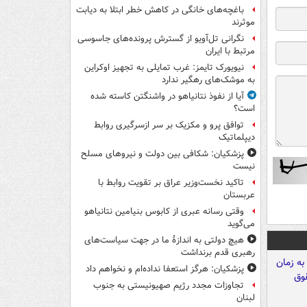
باغچه‌های خانگی در کاهش خطر ابتلا به دیابت
موثرند
نگرانی تل‌آویو از گسترش پرونده‌های جاسوسی
مرتبط با ایران
نیویورک تایمز: غرب تمایلی به تجهیز اوکراین
به موشک‌های رهگیر ندارد
آیا از نفوذ نتانیاهو در واشنگتن کاسته شده
است؟
توافق پرو و مکزیک بر سر ازسرگیری روابط
دیپلماتیک
پزشکیان: شکافی بین دولت و نیروهای مسلح
نیست
تاکید نخست‌وزیر عراق بر تقویت روابط با
عربستان
وقتی رسانه عبری از کابوس بنیامین نتانیاهو
می‌گوید
هیچ دولتی به اندازۀ ما در جهت سیاست‌های
رهبری قدم برنداشت
پزشکیان: هرگز استعفا نداده‌ام و نخواهم داد
تجاوزات مجدد رژیم صهیونیستی به جنوب
لبنان