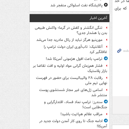
ا در حد
پالایشگاه نفت اسلواکی منفجر شد
که برای
آخرین اخبار
تنگی انگشتر و کفش در گرما؛ واکنش طبیعی
بدن یا هشدار جدی؟
مورینیو هرگز نباید از رئال مادرید جدا می‌شد
آتلانتیک: تاب‌آوری ایران دولت ترامپ را
غافلگیر کرد
ترامپ باعث افول هژمونی آمریکا شد!
فشار هم‌زمان گرانی مواد اولیه و افت تقاضا بر
بازار پلاستیک
رقابت ۲۸ والیبالیست برای حضور در فهرست
نهایی تیم ملی
اسامی ژل‌های غیر مجاز شستشوی پوست
منتشر شد
سندرز: ترامپ نماد فساد، اقتدارگرایی و
جنگ‌طلبی است!
مراقب علائم هپاتیت باشید!
ادامه جنگ تا روی کار آمدن دولت جدید در
آمریکا!