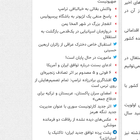
صهیونیست
ای اخیر
واکنش بقائی به خیالبافی ترامپ
ز آن در
پاسخ منفی یک لژیونر به باشگاه پرسپولیس
انفجار بزرگ در شهر المخا یمن
قداماتی
دروازه‌بان اسپانیایی در یک‌قدمی بازگشت به
استقلال
ده کشور
استقبال خاص دخترک عراقی از زائران اربعین
حسینی
تغال در
ماموریت در حال پایان است!
ادعای بسنت درباره توافق ایران و آمریکا
‌توانیم
۶ فوتی و ۵ مصدوم بر اثر تصادف زنجیره‌ای
افشاگری برادرزاده ترامپ: تمام تصمیم‌هایش از
 کشور با
روی ترس است
امضای سران پاکستان، عربستان و ترکیه برای
«دفاع جمعی»
 اولویت
اثر جدید کارتونیست سوری با عنوان مدیریت
جدید تنگه هرمز
شید سال
عکس‌های دیده نشده از رفاقت دو فرمانده‌
موشکی
شته نیز
پشت پرده توافق جدید ایران؛ تاکتیک یا
استراتژی؟