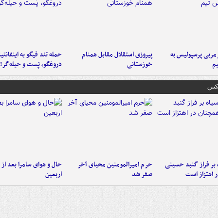
ربی پرسپولیس به
پیروزی استقلال مقابل همنام
حمله تند فیگو به اینفانتین
م
خوزستانی
دروغگو، پَست‌ و حیله‌گر!
عکس
 بر فراز گنبد حسینی
حرم امیرالمومنین محیای آخر
حال و هوای سامرا بعد از ا
 اهتزاز است
صفر شد
اربعین