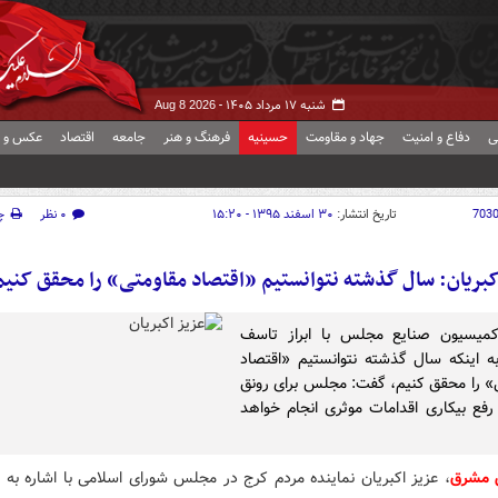
شنبه ۱۷ مرداد ۱۴۰۵ -
Aug 8 2026
ی
دفاع و امنیت
جهاد و مقاومت
حسینیه
فرهنگ و هنر
جامعه
اقتصاد
عکس و ف
703
تاریخ انتشار:
۳۰ اسفند ۱۳۹۵ - ۱۵:۲۰
۰ نظر
چ
کبریان: سال گذشته نتوانستیم «اقتصاد مقاومتی» را محقق کنیم
میسیون صنایع مجلس با ابراز تاسف
 اینکه سال گذشته نتوانستیم «اقتصاد
» را محقق کنیم، گفت: مجلس برای رونق
 رفع بیکاری اقدامات موثری انجام خواهد
ش مشرق
، عزیز اکبریان نماینده مردم کرج در مجلس شورای اسلامی با اشاره به ن