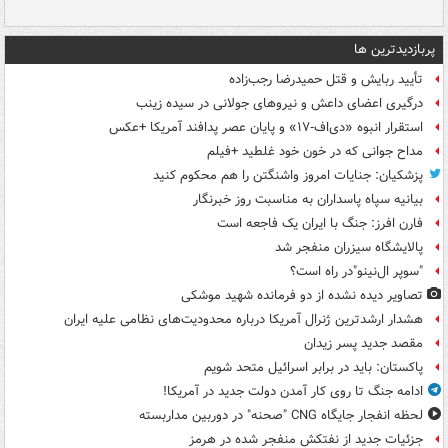
پربازدیدترین ها
تأیید ربایش و قتل حمیدرضا رجب‌زاده
درگیری اعضای داعش و نیروهای جولانی در سیده زینب
استقرار انبوه «دی‌اف‑۱۷» و پایان عصر پدافند آمریکا +عکس
مداح جوانی که در خون خود غلطید +فیلم
پزشکیان: جنایات امروز واشنگتن را هم محکوم کنید
بیانیه سپاه پاسداران به مناسبت روز خبرنگار
فارن افرز: جنگ با ایران یک فاجعه است
پالایشگاه سیزران منفجر شد
"سوپر ال‌نینو"در راه است؟
تصاویر دیده‌ نشده از دو فرمانده شهید موشکی
هشدار ارشدترین ژنرال آمریکا درباره محدودیت‌های نظامی علیه ایران
مقصد جدید پسر زیدان
پاکستان: باید در برابر اسرائیل متحد شویم
ادامه جنگ تا روی کار آمدن دولت جدید در آمریکا!
لحظه انفجار جایگاه CNG "صحنه" در دوربین مداربسته
جزئیات جدید از نفتکش منفجر شده در هرمز