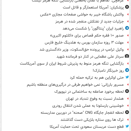
عراقچی: تفاهم با عمان به‌معنی بازگشایی تنگه هرمز نیست
پزشکیان: آمریکا استعمارگر و قاتل است
واکنش باشگاه خیبر به حواشی صفحات مجازی +عکس
جزئیات جدید از نفتکش منفجر شده در هرمز
راهبرد ایران "پنتاگون" را شکست می‌دهد
صدور ۱۰ فقره حکم قصاص برای «کلثوم اکبری»
مهلت ۳ روزه سازمان بورس به هلدینگ خلیج فارس
وکیل ترامپ در پرونده حق‌السکوت، وزیر دادگستری شد
سردار علی عظمایی در کنار دو فرمانده شهید
بازگشایی تنگه هرمز منوط به پذیرش شروط ایران از سوی آمریکاست
روز خبرنگار نامبارک!
حتی اوکراین هم به ترکیه حمله کرد
مسرور بارزانی: نمی خواهیم طرفی در درگیری‌های منطقه باشیم
لحظه برخورد صاعقه به ساختمانی در نیویورک
هشدار نسبت به وفوع تندباد در تهران
خوشبینی بارسلونا به عملی شدن انتقال رودری
لحظه انفجار جایگاه CNG "صحنه" در دوربین مداربسته
ترک ها روی ستاره بلژیکی دست گذاشتند
قطع دست عربستان سعودیِ تحت حمایت آمریکا