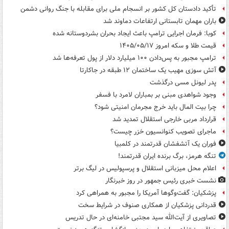
تأکید دادستان کل کشور بر انسجام ملی برای مقابله با جنگ روانی دشمن
باران مهمان تابستانی ارتفاعات دماوند شد
کوبا: فرمان اجرایی ترامپ باعث ایجاد بحران بشردوستانه شده
قیمت طلا و سکه امروز ۱۴۰۵/۰۵/۱۷
ترامپ مجبور به پس‌دادن ۱۰۰ میلیارد دلار از پول تعرفه‌ها شد
آتش سوزی مهیب یک ساختمان ۱۲ طبقه در جاکارتا
پدر لیونل مسی درگذشت
وجود شواهدی مبنی بر بمباران لامرد با فسفر
چرا بیت المال باید خرج مجرمان امنیتی شود؟
قرارداد مربی خارجی استقلال تمدید شد
ماجرای تصویب کنوانسیون خزر چیست؟
فوران یک آتشفشان قدرتمند در کلمبیا
تنگه هرمز، برگ برنده ایران قدرتمند!
اعلام محل میزبانی استقلال و پرسپولیس در لیگ برتر
نشست خبری رئیس جمهور در روز خبرنگار
پزشکیان: گفت‌وگوها آمریکا را مجبور به همراهی کرد
قدردانی پزشکیان از همکاری صنوف در شرایط سخت
تصاویری از آیت‌الله سید مجتبی خامنه‌ای در حال تدریس