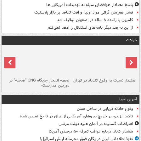
پاسخ معنادار هوافضای سپاه به تهدیدات آمریکایی‌ها
فشار هم‌زمان گرانی مواد اولیه و افت تقاضا بر بازار پلاستیک
کامیون با راننده ۸ ساله در اصفهان توقیف شد
از این به بعد دیگر نامه‌های استقلال را امضا نمی‌کنم
حوادث
ای
هشدار نسبت به وفوع تندباد در تهران
لحظه انفجار جایگاه CNG "صحنه" در
دس
دوربین مداربسته
ات
آخرین اخبار
وقوع حادثه دریایی در ساحل عمان
تاکید الزیدی بر خروج نیروهای آمریکایی از عراق در تاریخ تعیین شده
اعتراضات گسترده در آلمان علیه دولت مرتس
هشدار کانادا درباره عواقب تعرفه ۵۰ درصدی آمریکا
نفوذ اطلاعاتی ایران در یگان فوق محرمانه ارتش اسرائیل!