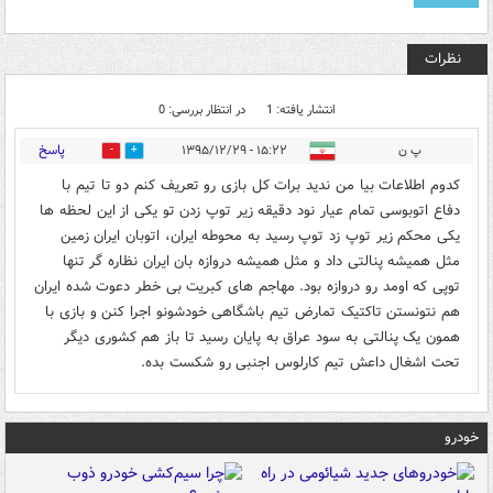
نظرات
انتشار یافته: 1
در انتظار بررسی: 0
پاسخ
پ ن
۱۵:۲۲ - ۱۳۹۵/۱۲/۲۹
0
1
کدوم اطلاعات بیا من ندید برات کل بازی رو تعریف کنم دو تا تیم با
دفاع اتوبوسی تمام عیار نود دقیقه زیر توپ زدن تو یکی از این لحظه ها
یکی محکم زیر توپ زد توپ رسید به محوطه ایران، اتوبان ایران زمین
مثل همیشه پنالتی داد و مثل همیشه دروازه بان ایران نظاره گر تنها
توپی که اومد رو دروازه بود. مهاجم های کبریت بی خطر دعوت شده ایران
هم نتونستن تاکتیک تمارض تیم باشگاهی خودشونو اجرا کنن و بازی با
همون یک پنالتی به سود عراق به پایان رسید تا باز هم کشوری دیگر
تحت اشغال داعش تیم کارلوس اجنبی رو شکست بده.
خودرو