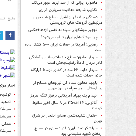
ماهواره ایرانی که از سد ابرها عبور می‌کند
تکذیب شایعه معافیت سربازان فراری
دستگیری ۸ نفر از اشرار مسلح شاخص و
منبع: تس
مرتبطین گروهک های تروریستی
تجهیز موشکهای سپاه به نفس اژدها+عکس
چرا موشک‌های ایران تمام نمی‌شود؟
رضایی: آمریکا در حملات ایران ۵۰۰ کشته داده
است
سردار صادق: سطح خدمات‌رسانی و آمادگی
کادر درمان کاملاً رضایت‌بخش است
سردار عابد: ۶۲ سد در کشور توسط قرارگاه
خاتم احداث شده است
بازدید معاون ستاد کل نیروهای مسلح از
اخبار مرتب
بیمارستان سیار سپاه در مرز مهران
توضیحات
انهدام یک پهپاد آمریکایی برفراز تنگه هرمز
تمجید 
آناتولی: ۱۴ اف-۳۵ در ۸ سال اخیر سقوط
کرده‌اند
سرلشکر 
احتمال شنیده‌شدن صدای انفجار در شرق
سرلشکر
تهران
ممکن ا
سرلشکر عبداللهی: قدرت‌سازی در بسیج
سرلشکر
ارمغان شهید سلیمانی بود