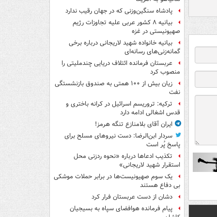
پادشاه سنگین‌وزنی که در جهان رقیب ندارد
بیانیه ۸ کشور عربی علیه تجاوزات رژیم
صهیونیستی در غزه
بیانیه خانواده شهید لاریجانی درباره برخی
گمانه‌زنی‌های رسانه‌ای
عربستان فرمانده ائتلاف دریایی چندملیتی را
منصوب کرد
زیان بیش از ۱۰۰ همتی به صندوق‌ بازنشستگی
نفت
ترکیه: تروریسم اسرائیل در کرانه باختری و
قدس اشغالی ادامه دارد
ایران آقای بلامنازع تنگه هرمز!
سردار ابن‌الرضا: دست نیروهای مسلح برای
پاسخ پُر است
تکذیب ادعاها درباره «نحوه ردزنی محل
استقرار شهید لاریجانی»
یک‌ سوم صهیونیست‌ها در برابر حملات موشکی
بی دفاع هستند
دشان از دست عربستان فرار کرد
پیام فرمانده هوافضای سپاه به بسیجیان