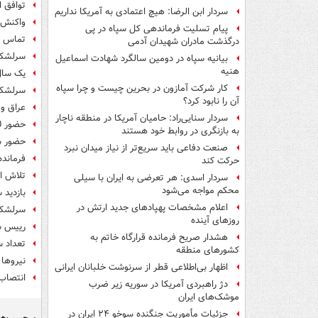
توافق ا
سردار ابن الرضا: هیچ اعتمادی به آمریکا نداریم
واکنش س
پیام تسلیت فرماندهی کل سپاه در پی
تماس س
درگذشت مادران شهیدان آدمی
سرلشکر
بیانیه سپاه در دومین سالگرد شهادت اسماعیل
هنیه
یک سال 
کار شرکت آمازون در بحرین چیست و چرا سپاه
سرلشکر
آن را نابود کرد؟
عراق و 
سردار سنایی‌راد: حامیان آمریکا در منطقه ناچار
حضور 30 هزار نفر از نیروهای مسلح در مناطق سیل زده
به بازنگری در روابط خود هستند
حضور س
صنعت دفاعی باید سریع‌تر از نیاز میدان نبرد
فرمانده
حرکت کند
تلاش ا
سردار اسدی: هر تعرضی به ایران با سیلی
محکم مواجه می‌شود
بازدید 
اعلام مشخصات پهپادهای جدید ارتش در
سرلشکر 
روزهای آینده
رییس س
هشدار صریح فرمانده قرارگاه خاتم‌ به
تعداد سر
کشورهای منطقه
نیروها
اظهار بی‌اطلاعی قطر از سرنوشت خلبانان ایرانی
انتصاب 
دژ راهبردی آمریکا در سوریه زیر ضرب
موشک‌های ایران
جزئیات مأموریت جنگنده سوخو ۲۴ ایران در