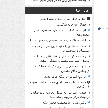
پادشاه سنگین‌وزنی که در جهان رقیب ندارد
آخرین اخبار
حال و هوای سامرا بعد از ایام اربعین
فورلان به خانه بازگشت
اثر جدید کمال شرف درباره محاصره نفتی
سعودی‌ها
ادامه حملات رژیم صهیونیستی به جنوب لبنان
هلاکت اعضای یک تیم تروریستی در جنوب
سیستان و بلوچستان
روسیه سکوت ژاپن در قبال نقش آمریکا در
بمباران اتمی هیروشیما را ننگ‌آور خواند
شهید مصطفی ردانی‌پور؛ فرمانده عارف و
فراجناحی دفاع مقدس
ترامپ کنترلی بر تنگه هرمز ندارد!
جنوب لبنان مجدد آماج حملات دشمن صهیونی
قرار گرفت
فیدان: اسرائیل به دنبال تخریب روند صلح و
بی‌ثبات کردن سوریه و غزه است
وقتی ورزش با معنویت عجین بشه!