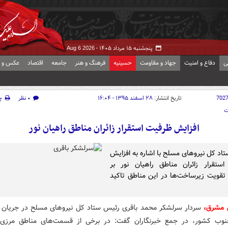
پنجشنبه ۱۵ مرداد ۱۴۰۵ -
Aug 6 2026
ی
دفاع و امنیت
جهاد و مقاومت
حسینیه
فرهنگ و هنر
جامعه
اقتصاد
عکس و ف
702
تاریخ انتشار:
۲۸ اسفند ۱۳۹۵ - ۱۶:۰۴
۰ نظر
چ
ت
افزایش ظرفیت استقرار زائران مناطق راهیان نور
اد کل نیروهای مسلح با اشاره به افزایش
ستقرار زائران مناطق راهیان نور بر
قویت زیرساخت‌ها در این مناطق تاکید
ش مشرق،
سردار سرلشکر محمد باقری رئیس ستاد کل نیروهای مسلح در جریان با
وب کشور، در جمع خبرنگاران گفت: در برخی از قسمت‌های مناطق مرزی 