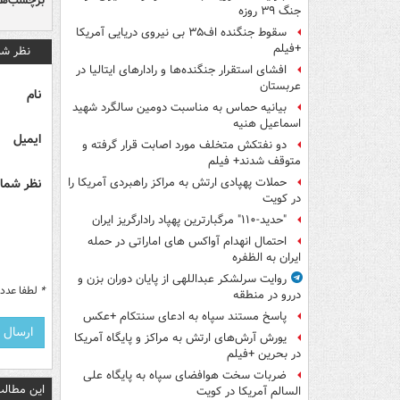
برچسب‌ها
جنگ ۳۹ روزه
سقوط جنگنده اف۳۵ بی نیروی دریایی آمریکا
+فیلم
نظر شم
افشای استقرار جنگنده‌ها و رادارهای ایتالیا در
عربستان
نام
بیانیه حماس به مناسبت دومین سالگرد شهید
اسماعیل هنیه
ایمیل
دو نفتکش متخلف مورد اصابت قرار گرفته و
متوقف شدند+ فیلم
نظر شما 
حملات پهپادی ارتش به مراکز راهبردی آمریکا را
در کویت
"حدید-۱۱۰" مرگبارترین پهپاد رادارگریز ایران
احتمال انهدام آواکس های اماراتی در حمله
ایران به الظفره
روایت سرلشکر عبداللهی از پایان دوران بزن و
*
لطفا عدد م
دررو در منطقه
پاسخ مستند سپاه به ادعای سنتکام +عکس
یورش آرش‌های ارتش به مراکز و پایگاه‌ آمریکا
در بحرین +فیلم
ضربات سخت هوافضای سپاه به پایگاه علی
این مطالب
السالم آمریکا در کویت