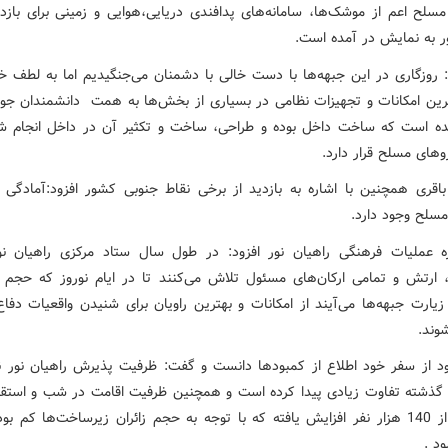
سلح اعم از موشک‌ها، سامانه‌های پدافندی دریایی،‌هوایی و زمینی برای بازدی
ور به نمایش در آمده است.
: روزگاری در این جبهه‌ها با دست خالی با دشمنان می‌جنگیدیم اما به لطف خد
ترین امکانات و تجهیزات نظامی در بسیاری از بخش‌ها به همت دانشمندان جو
ه است که ساخت داخل بوده و طراحی، ساخت و تکثیر آن در داخل انجام ش
روهای مسلح قرار دارد.
اقری همچنین با اشاره به بازدید از برخی نقاط جنوبی کشور افزود:آمادگی 
مسلح وجود دارد.
ه عملیات فرهنگی راهیان نور افزود: در طول سال ستاد مرکزی راهیان نو
، ارتش و تمامی ارکان‌های مسئول تلاش می‌‌کنند تا در ایام نوروز که حجم ز
ه زیارت جبهه‌ها می‌آیند از امکانات و بهترین راویان برای شنیدن واقعیات دف
شوند.
 از سفر خود اطلاع‌ از کمبودها دانست و گفت: ظرفیت پذیرش راهیان نور 
گذشته تفاوت زیادی پیدا کرده است و همچنین ظرفیت اقامت در شب و استقرار
به بیش از 140 هزار نفر افزایش یافته که با توجه به حجم زائران زیرساخت‌ها کم بو
د .