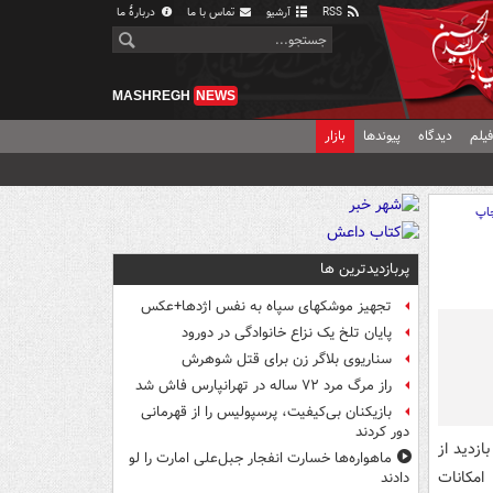
RSS
آرشیو
تماس با ما
دربارهٔ ما
MASHREGH
NEWS
یلم
دیدگاه
پیوندها
بازار
اپ
پربازدیدترین ها
تجهیز موشکهای سپاه به نفس اژدها+عکس
پایان تلخ یک نزاع خانوادگی در دورود
سناریوی بلاگر زن برای قتل شوهرش
راز مرگ مرد ۷۲ ساله در تهرانپارس فاش شد
بازیکنان بی‌کیفیت، پرسپولیس را از قهرمانی
دور کردند
زدید از
ماهواره‌ها خسارت انفجار جبل‌علی امارت را لو
امکانات
دادند