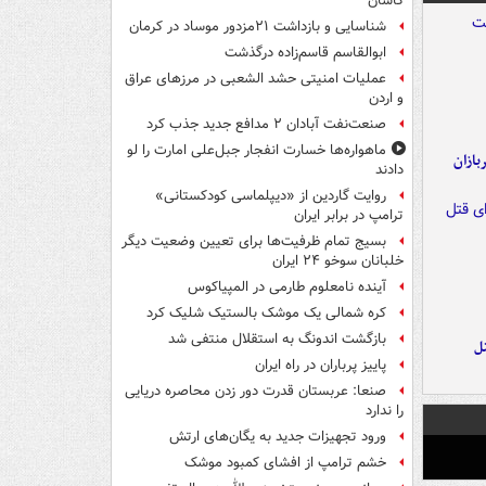
کاشان
شناسایی و بازداشت ۲۱مزدور موساد در کرمان
ابوالقاسم قاسم‌زاده درگذشت
عملیات امنیتی حشد الشعبی در مرزهای عراق
و اردن
صنعت‌نفت آبادان ۲ مدافع جدید جذب کرد
ماهواره‌ها خسارت انفجار جبل‌علی امارت را لو
ازان
دادند
روایت گاردین از «دیپلماسی کودکستانی»
ترامپ در برابر ایران
بسیج تمام ظرفیت‌ها برای تعیین وضعیت دیگر
خلبانان سوخو ۲۴ ایران
آینده نامعلوم طارمی در المپیاکوس
کره شمالی یک موشک بالستیک شلیک کرد
بازگشت اندونگ به استقلال منتفی شد
ل
پاییز پرباران در راه ایران
صنعا: عربستان قدرت دور زدن محاصره دریایی
را ندارد
ورود تجهیزات جدید به یگان‌های ارتش
خشم ترامپ از افشای کمبود موشک