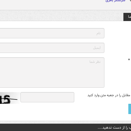
سرلشکر باقری
ا
*
قابل را در جعبه متن وارد کنید
 را از دست ندهید....