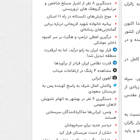
د زائران
دستگیری ۸ نفر از اشرار مسلح شاخص و
مرتبطین گروهک های تروریستی
موج بارش‌های تابستانه در راه ۱۱ استان
ا اکنون
بیانیه خانواده شهید لاریجانی درباره برخی
گمانه‌زنی‌های رسانه‌ای
ان کشور
درگیری لفظی ترامپ و هگزث بر سر کمبود
ده و در
ذخایر موشکی
قرار بود ایران به زانو درآید، اما به ابرقدرت
منطقه تبدیل شد!
کامل در
قدرت نظامی ایران فراتر از برآوردها
مشاهده ۴ پلنگ در ارتفاعات میناب
ر، سپاه
آهوی ایرانی
واکنش کمال شرف به پاسخ کوبنده یمن به
یادی از
عربستان سعودی
اع مقدس
دستگیری ۶ نفر در بهشهر به اتهام تشویش
اذهان عمومی
ونس: ایرانی‌ها مذاکره‌کنندگان سرسختی
نسبت به
هستند
 زائران
دردسر جدید برای سرخپوشان
ده و باید
دشان از دست عربستان فرار کرد