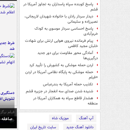
پاسخ کوبنده سپاه پاسداران به تجاوز آمریکا در
قشم
دیدار سردار رادان با خانواده شهیدان لاریجانی،
نصیرزاده و سلیمانی
پاسخ احساسی سردار موسوی به کودک
خرم‌آبادی
پیام فرمانده نیروی هوایی ارتش برای شهادت
شرط جدید 
خلبان مجید کاظمی
شد
آمادگی محور مقاومت برای دور جدید
درگیری‌ها
اردن حمله موشکی به کشورش را تأیید کرد
حمله موشکی به پایگاه نظامی آمریکا در اردن
+فیلم
تکذیب حمله آمریکا به بندرعباس
شنیده شدن صدای سه انفجار در جزیره قشم
تشویش اذ
هشدار قاطع سپاه به همکاران آمریکا در
منطقه
فیلم برگزی
صاعقه ج
آپ آهنگ
موزیک شاه
دانلود آهنگ جدید
سایت تاریخ ایران