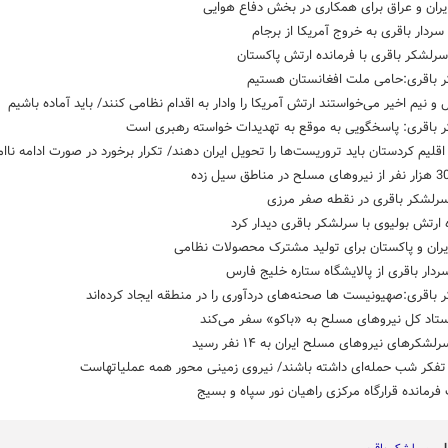
یران و عراق برای همکاری در بخش دفاع هوایی
ردار باقری به خروج آمریکا از برجام
رلشکر باقری با فرمانده ارتش پاکستان
 باقری:حامی ملت افغانستان هستیم
و نیم اخیر می‌خواستند ارتش آمریکا را وادار به اقدام نظامی کنند/ باید آماده باشیم
 باقری: پاسخگویی به موقع به تهدیدات خواسته رهبری است
اقلیم کردستان باید تروریست‌ها را تحویل ایران دهند/ تکرار برخورد در صورت ادامه ناا
رلشکر باقری در نقطه صفر مرزی
 ارتش بولیوی با سرلشکر باقری دیدار کرد
یران و پاکستان برای تولید مشترک محصولات نظامی
سردار باقری از پالایشگاه ستاره خلیج فارس
باقری:صهیونیست ها صحنه‌های دردآوری را در منطقه ایجاد کرده‌اند
تاد کل نیروهای مسلح به «باکو» سفر می‌کند
لشکرهای نیروهای مسلح ایران به ۱۴ نفر رسید
 تفکر شب حمله‌ای داشته باشند/ نیروی زمینی محور همه عملیاتهاست
فرمانده قرارگاه مرکزی راهیان نور سپاه و بسیج