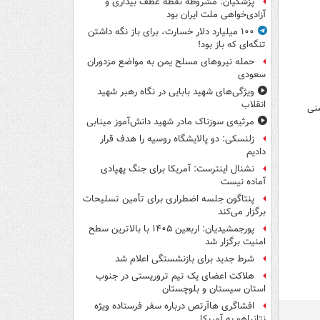
پزشکیان: مشروطه نقطه عطف بیداری و
آزادی‌خواهی ملت ایران بود
۱۰۰ میلیارد دلار خسارت، برای باز نگه داشتن
تنگه‌ای که باز بود!
حمله نیروهای مسلح یمن به مواضع مزدوران
سعودی
ویژگی‌های شهید بابایی در نگاه رهبر شهید
انقلاب
منی
مرثیه‌ی سوزناک مادر شهید دانش‌آموز مینابی
زلنسکی: دو پالایشگاه روسیه را هدف قرار
دادیم
نشنال اینترست: آمریکا برای جنگ پهپادی
آماده نیست
پنتاگون جلسه اضطراری برای تأمین تسلیحات
برگزار می‌کند
پورجمشیدیان: اربعین ۱۴۰۵ با بالاترین سطح
امنیت برگزار شد
شرط جدید برای بازنشستگی اعلام شد
هلاکت اعضای یک تیم تروریستی در جنوب
استان سیستان و بلوچستان
افشاگری هاآرتص درباره سفر فرستاده ویژه
نتانیاهو به آمریکا