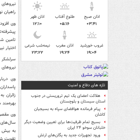
نیروهای م
راهیان ن
اذان صبح
طلوع آفتاب
اذان ظهر
وی افزود
۱۲:۱۰
۰۵:۱۶
۰۳:۴۱
پیشرفته‌
تامین شد
غروب خورشید
اذان مغرب
نیمه‌شب شرعی
اختیار نی
۲۳:۲۲
۱۹:۲۴
۱۹:۰۴
سرلشکر ب
نیروهای 
وی دربار
تازه های دفاع و امنیت
پاسداران
زائران ب
هلاکت اعضای یک تیم تروریستی در جنوب
استان سیستان و بلوچستان
بهره‌مند 
پیام فرمانده هوافضای سپاه به بسیجیان
وی مقصود
کاشان
سال‌های 
بسیج تمام ظرفیت‌ها برای تعیین وضعیت دیگر
خلبانان سوخو ۲۴ ایران
ورود تجهیزات جدید به یگان‌های ارتش
تقویت شو