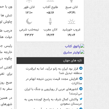
وی با حمله به هل
اذان صبح
طلوع آفتاب
اذان ظهر
۱۲:۱۰
۰۵:۱۶
۰۳:۴۱
تنش ها می
چاوش اوغل
غروب خورشید
اذان مغرب
نیمه‌شب شرعی
«رجب طیب
۲۳:۲۲
۱۹:۲۴
۱۹:۰۴
دولت هلن
رئیس جمه
خارجه ما 
چگونه در 
تازه های جهان
گفتنی اس
قرار بود ایران به زانو درآید، اما به ابرقدرت
منطقه تبدیل شد!
برای تغیی
افزایش مجدد قیمت بنزین نتیجه ابهام در
صبح روز 
مذاکرات
سفر به ا
کشورهای عربی از رویارویی و جنگ با ایران
می‌ترسند!
واکنش کمال شرف به پاسخ کوبنده یمن به
شهرهای م
عربستان سعودی