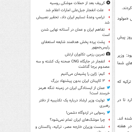
کی‌یف بعد از حملات موشکی روسیه
علت انفجار جبل‌علی امارات اعلام شد
ترامپ وعدۀ تسلیم ایران داد، تحقیر نصیبش
ل «مولود
شد
تفاهم ایران و عمان در آستانه نهایی شدن
است
روز پیش
پشت پرده پخش هدفمند شایعه استعفای
رئیس‌جمهور
تمرین رزمی تکاوران ارتش
د: وزیر
انفجار در جایگاه CNG صحنه یک کشته و سه
زهای شما
مصدوم برجا گذاشت
کیم: ژاپن را پشیمان می‌کنیم
۳ کاپیتان ایران بدون پیشنهاد بزرگ
رکیه که
عمان از ایستادگی ایران در زمینه تنگه هرمز
خرسند است!
د تا در
توئیت وزیر ارشاد درباره یک تکذیبیه از دفتر
رهبری
رسوایی در اردوگاه دشمن!
 شده اند.
چرا موشک‌های ایران تمام نمی‌شود؟
در هفته
نشست وزیران خارجه مصر، ترکیه، پاکستان و