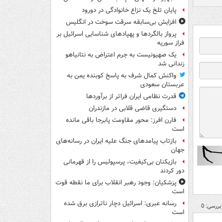
پایان تلخ یک نزاع خانوادگی در دورود
افزایش بی‌سابقه سرقت سوخت در انگلیس
پرواز بالگردها و پهپادهای شناسایی اسرائیل بر
فراز سوریه
یک صهیونیست به جرم اعتراض به نتانیاهو
زندانی شد
واکنش کمال شرف به پاسخ کوبنده یمن به
عربستان سعودی
قدرت نظامی ایران فراتر از برآوردها
دستگیری قاضی قلابی در مازندران
فارن افرز: محور مقاومت پابرجا باقی مانده
است
بازتاب پیامدهای جنگ علیه ایران در رسانه‌های
جهان
بازیکنان بی‌کیفیت، پرسپولیس را از قهرمانی
دور کردند
پزشکیان: وجود رهبر انقلاب برای ما نقطه قوت
است
رسانه عبری: اسرائیل دچار ناترازی برق شده
بررسی: 0
است