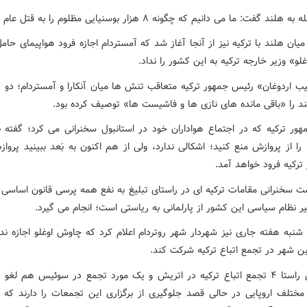
ند گفت: ما می دانیم که چگونه ۸ هزار بوسنیایی مظلوم را به قتل عام کردند.
ان هلند با ترکیه نیز از آنجا آغاز شد که آمستردام اجازه فرود هواپیمای حام
و» وزیر خارجه ترکیه به این کشور را نداد.
 اردوغان» رئیس جمهور ترکیه متعاقب تنش ها میان آنکارا و آمستردام؛ دو 
د را «باقی مانده های نازی ها و فاشیست ها» توصیف کرده بود.
ور ترکیه که در اجتماع هواداران خود در استانبول سخنرانی می کرد؛ گفته بو
را از پروازش منع کنید؛ اشکالی ندارد، ولی از هم اکنون به بَعد ببینید پروا
ترکیه فرود خواهد آمد.
ت سخنرانی مقامات ترکیه ای در راستای تبلیغ به نفع همه پرسی قانون اساسی ت
ر نظام سیاسی این کشور از پارلمانی به ریاستی است؛ انجام می گیرد.
شنبه هفته جاری نیز شهردار شهر روتردام اعلام کرد که چاوش اوغلو اجازه ندار
ین شهر در تجمع اتباع ترکیه شرکت کند.
در همین راستا ۴ تجمع اتباع ترکیه در اتریش و یک مورد تجمع در سوئیس هم لغو
ختلف اروپایی در حالی قصد جلوگیری از برگزاری این تجمعات را دارند که 