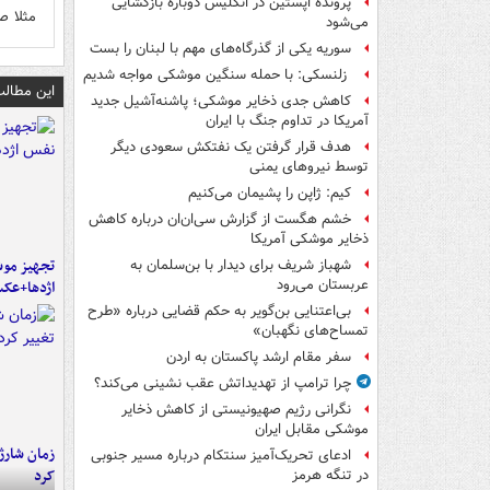
پرونده اپستین در انگلیس دوباره بازگشایی
مثلا ص
می‌شود
سوریه یکی از گذرگاه‌های مهم با لبنان را بست
زلنسکی: با حمله سنگین موشکی مواجه شدیم
این مطالب
کاهش جدی ذخایر موشکی؛ پاشنه‌آشیل جدید
آمریکا در تداوم جنگ با ایران
هدف قرار گرفتن یک نفتکش سعودی دیگر
توسط نیروهای یمنی
کیم: ژاپن را پشیمان می‌کنیم
خشم هگست از گزارش سی‌ان‌ان درباره کاهش
ذخایر موشکی آمریکا
تجهیز موش
شهباز شریف برای دیدار با بن‌سلمان به
عربستان می‌رود
اژدها+عک
بی‌اعتنایی بن‌گویر به حکم قضایی درباره «طرح
تمساح‌های نگهبان»
سفر مقام ارشد پاکستان به اردن
چرا ترامپ از تهدیداتش عقب نشینی می‌کند؟
نگرانی رژیم صهیونیستی از کاهش ذخایر
موشکی مقابل ایران
زمان شارژ 
ادعای تحریک‌آمیز سنتکام درباره مسیر جنوبی
کرد
در تنگه هرمز