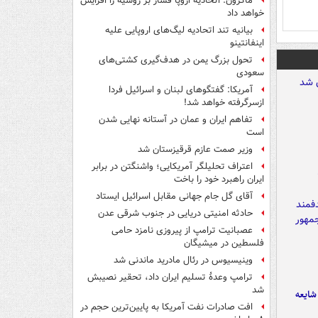
ماکرون: اتحادیه اروپا فشار بر روسیه را افزایش
خواهد داد
بیانیه تند اتحادیه لیگ‌های اروپایی علیه
اینفانتینو
تحول بزرگ یمن در هدف‌گیری کشتی‌های
سعودی
آمریکا: گفتگوهای لبنان و اسرائیل فردا
ازسرگرفته خواهد شد!
تفاهم ایران و عمان در آستانه نهایی شدن
است
وزیر صمت عازم قرقیزستان شد
اعتراف تحلیلگر آمریکایی؛ واشنگتن در برابر
ایران راهبرد خود را باخت
آقای گل جام جهانی مقابل اسرائیل ایستاد
حادثه امنیتی دریایی در جنوب شرقی عدن
عصبانیت ترامپ از پیروزی نامزد حامی
فلسطین در میشیگان
وینیسیوس در رئال مادرید ماندنی شد
ترامپ وعدۀ تسلیم ایران داد، تحقیر نصیبش
شد
ایعه
افت صادرات نفت آمریکا به پایین‌ترین حجم در