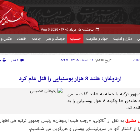
پنجشنبه ۱۵ مرداد ۱۴۰۵ -
Aug 6 2026
ی
دفاع و امنیت
جهاد و مقاومت
حسینیه
فرهنگ و هنر
جامعه
اقتصاد
عکس و ف
701
تاریخ انتشار:
۲۴ اسفند ۱۳۹۵ - ۱۵:۴۷
۴ نظر
چ
اردوغان: هلند 8 هزار بوسنیایی را قتل عام کرد
هور ترکیه با حمله به هلند گفت ما می
دانیم که هلندی ها چگونه ۸ هزار بوسنیایی را به
ده اند.
ش مشرق
به نقل از آناتولی، «رجب طیب اردوغان» رئیس جمهور ترکیه طی اظهار
ا از کشتار آنها در سربرنیتسای بوسنی و هرزگوین می شناسیم.