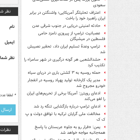
سعودی
نظر شم
اعتراف تحلیلگر آمریکایی؛ واشنگتن در برابر
ایران راهبرد خود را باخت
حادثه امنیتی دریایی در جنوب شرقی عدن
نام
عصبانیت ترامپ از پیروزی نامزد حامی
فلسطین در میشیگان
ایمیل
ترامپ وعدۀ تسلیم ایران داد، تحقیر نصیبش
شد
نظر شما 
حشدالشعبی هر گونه درگیری در شهر سامراء را
تکذیب کرد
حمله روسیه به ۳ کشتی باری در دریای سیاه
مدیر یک کارخانه تولید پهپاد روسیه در انفجار
خودرو مجروح شد
ادعای رویترز: آمریکا برخی از تحریم‌های ایران
*
لطفا عدد م
را لغو می‌کند
ادعای ترامپ درباره بازگشایی تنگه رد شد
مخالفت ملی گرایان ترکیه با توافق دولت و پ
ک ک
یمن: «فرار رو به جلو» عربستان با پاسخ
نظرات
همه‌جانبه‌ مواجه خواهد شد