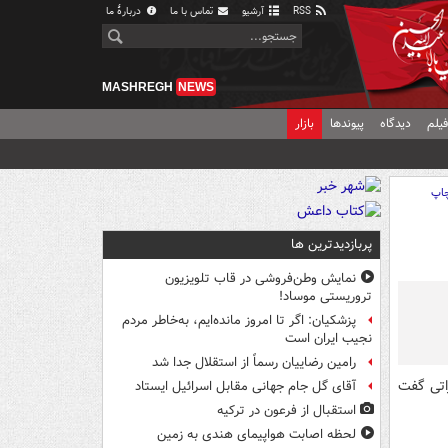
RSS
آرشیو
تماس با ما
دربارهٔ ما
MASHREGH
NEWS
یلم
دیدگاه
پیوندها
بازار
اپ
پربازدیدترین ها
نمایش وطن‌فروشی در قاب تلویزیون
تروریستی موساد!
پزشکیان: اگر تا امروز مانده‌ایم، به‌خاطر مردم
نجیب ایران است
رامین رضاییان رسماً از استقلال جدا شد
اتی گفت
آقای گل جام جهانی مقابل اسرائیل ایستاد
استقبال از فرعون در ترکیه
لحظه اصابت هواپیمای هندی به زمین