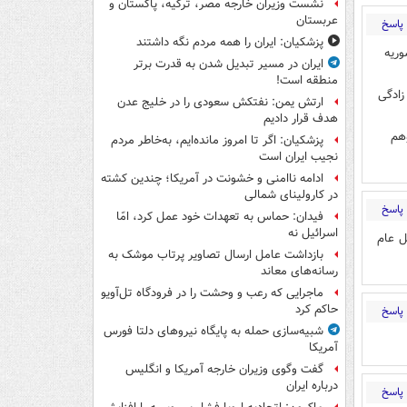
نشست وزیران خارجه مصر، ترکیه، پاکستان و
عربستان
پاسخ
پزشکیان: ایران را همه مردم نگه داشتند
وریه
ایران در مسیر تبدیل شدن به قدرت برتر
منطقه است!
زادگی
ارتش یمن: نفتکش سعودی را در خلیج عدن
هدف قرار دادیم
وهم
پزشکیان: اگر تا امروز مانده‌ایم، به‌خاطر مردم
نجیب ایران است
ادامه ناامنی و خشونت در آمریکا؛ چندین کشته
در کارولینای شمالی
پاسخ
فیدان: حماس به تعهدات خود عمل کرد، امّا
اسرائیل نه
ل عام
بازداشت عامل ارسال تصاویر پرتاب موشک به
رسانه‌های معاند
ماجرایی که رعب و وحشت را در فرودگاه تل‌آویو
حاکم کرد
پاسخ
شبیه‌سازی حمله به پایگاه نیروهای دلتا فورس
آمریکا
گفت وگوی وزیران خارجه آمریکا و انگلیس
درباره ایران
پاسخ