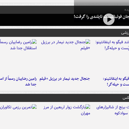
ده
ان فوتبالیست تایلندی را گرفت!
رزشی
یگو به اینفانتینو:
جنجال جدید نیمار در برزیل +فیلم
رامین رضاییان رسماً از اس
ست‌ و حیله‌گر!
جدا شد
عکس