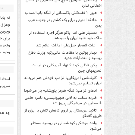
پاکستان: اسرائیل هیچ حق حاکمیتی بر قدس
اشغالی ندارد
نا
عبور ۲ نفت‌کش پاکستانی از تنگه باب‌المندب
نه باب
حادثه امنیتی برای یک کشتی در جنوب غرب
وعراق 
یمن
وچچن ه
دستیار علی اف: باکو هرگز اجازه استفاده از
برای خ
خاک خود علیه ایران را نمیدهد
وتجزیه
علت انفجار جبل‌علی امارات اعلام شد
وخود خ
دیدار پوتین با مقامات عالی‌رتبه وزارت دفاع
روسیه و انتصابات جدید
پکن تلافی کرد؛ ۶ نهاد آمریکایی در لیست
تحریمهای چین
کارشناس آمریکایی: ترامپ خودش هم می‌داند
استثنا
ایران تسلیم نمی‌شود
سربرنی
ادعای ترامپ: تنگه هرمز پنج‌شنبه باز می‌شود!
ضربه سخت به لابی صهیونیستی؛ نامزد حامی
فلسطین در میشیگان پیروز شد
تاکید عربستان بر لزوم کاهش تنش با ایران از
چه عحب
طریق گفتگو
واحد موشکی کره شمالی در روسیه مستقر
می‌شود