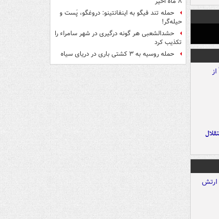
۸ ماه اخیر
حمله تند فیگو به اینفانتینو: دروغگو، پَست‌ و
حیله‌گر!
حشدالشعبی هر گونه درگیری در شهر سامراء را
تکذیب کرد
حمله روسیه به ۳ کشتی باری در دریای سیاه
تقلال