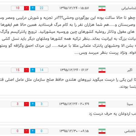
شناسایرانی
۱۵:۵۷ - ۱۳۹۵/۱۲/۲۴
10
22
ا چطو تا حالا ساکت بوده این بوزگوردی وحشی؟؟؟در تجزیه و شورش درلیبی ومصر وس
وصربستان و.....هم شما هزاران نفر را به کام مرگ فرستادید همین حالا هم ایغورها
ای مغول وتاتار روعلیه کشورهای چین وروسیه میشورانید. ترویج پانترکیسم وگرگ 
یانت بزرگ به ایرانیت بماند..بنظر ترکیه همه کشورها وملتهای دیگر باید نسل کشی
 بشن الا وحشیهای پانترک عثمانی مثلا با عرضه..... این مردک احمق وگزافه گو ومت
واه. ونژاد پرست بنظر میرسد وبس....
اگبر
۱۶:۱۲ - ۱۳۹۵/۱۲/۲۴
15
14
ئا این یکی را درست میگوید نیروهای هلندی حافظ صلح سازمان ملل عامل اصلی قت
تسا بودند.
سینا
۲۰:۴۹ - ۱۳۹۵/۱۲/۲۴
3
3
 اردوغان یه حرف درست زد
ناشناس
۰۸:۱۵ - ۱۳۹۵/۱۲/۳۰
0
0