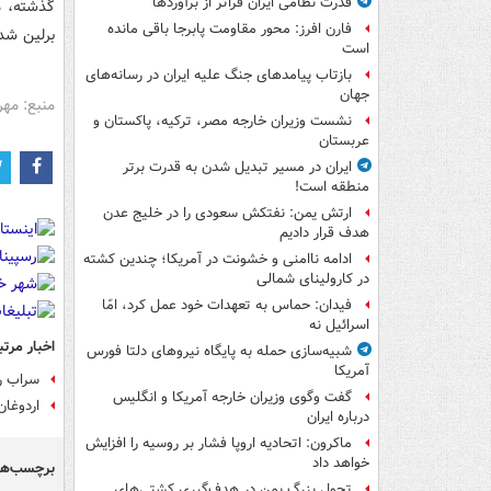
قدرت نظامی ایران فراتر از برآوردها
گذشته، م
فارن افرز: محور مقاومت پابرجا باقی مانده
برلین شده
است
بازتاب پیامدهای جنگ علیه ایران در رسانه‌های
جهان
منبع: مهر
نشست وزیران خارجه مصر، ترکیه، پاکستان و
عربستان
ایران در مسیر تبدیل شدن به قدرت برتر
منطقه است!
ارتش یمن: نفتکش سعودی را در خلیج عدن
هدف قرار دادیم
ادامه ناامنی و خشونت در آمریکا؛ چندین کشته
در کارولینای شمالی
فیدان: حماس به تعهدات خود عمل کرد، امّا
اسرائیل نه
اخبار مرتب
شبیه‌سازی حمله به پایگاه نیروهای دلتا فورس
آمریکا
سراب رو
گفت وگوی وزیران خارجه آمریکا و انگلیس
اردوغان
درباره ایران
ماکرون: اتحادیه اروپا فشار بر روسیه را افزایش
خواهد داد
برچسب‌ها
تحول بزرگ یمن در هدف‌گیری کشتی‌های