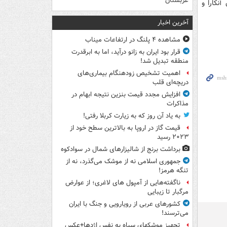
عربستان
نکارا و
آخرین اخبار
مشاهده ۴ پلنگ در ارتفاعات میناب
قرار بود ایران به زانو درآید، اما به ابرقدرت
منطقه تبدیل شد!
اهمیت تشخیص زودهنگام بیماری‌های
دریچه‌ای قلب
افزایش مجدد قیمت بنزین نتیجه ابهام در
مذاکرات
به یاد آن روز که به زیارت کربلا رفتی!
قیمت گاز در اروپا به بالاترین سطح خود از
۲۰۲۳ رسید
برداشت برنج از شالیزارهای شمال در سوادکوه
جمهوری اسلامی نه از موشک می‌گذرد، نه از
تنگه هرمز!
ناگفته‌هایی از آمپول های لاغری؛ از عوارض
مرگبار تا زیبایی
کشورهای عربی از رویارویی و جنگ با ایران
می‌ترسند!
تجهیز موشکهای سپاه به نفس اژدها+عکس