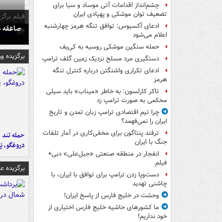
چشم‌انداز اقدامات آتی موساد و سیا برای
تضعیف توان موشکی و پهپادی ایران
فیلم برگزی
ادعای آکسیوس: توافق تنگه هرمز چهارشنبه
صاعقه ج
اعلام می‌شود
حمله سنگین موشکی روسیه به کی‌یف
برگزیده و
دستگیری مرد مسلح نزدیک زمین گلف ترامپ
ادعای تکراری واشنگتن درباره کنترل تنگه
هرمز
تاکر کارلسون: به خاطر «میناب» باید سیلی
محکمی به صورت ترامپ زد
چرا تیم اقتصادی ترامپ زبان تمدن و تاریخ
ایران را نمی‌فهمد؟
ترفند پنتاگون برای مخفی‌کاری در آمار تلفات
حمله تند ف
جنگ با ایران
دروغگو، پَ
انفجار در منطقه صنعتی «جبل‌علی» دبی+
فیلم
برگزیده 
دست‌وپا زدن ترامپ برای توافق با ایران، با
چاشنی تهدید
وحشت در خلیج فارس از پاسخ ایران!
ما کشورهای حاشیه خلیج فارس اختیاری از
خود نداریم!