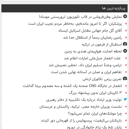
پربازدیدترین ها
نمایش وطن‌فروشی در قاب تلویزیون تروریستی موساد!
پزشکیان: اگر تا امروز مانده‌ایم، به‌خاطر مردم نجیب ایران است
آقای گل جام جهانی مقابل اسرائیل ایستاد
رامین رضاییان رسماً از استقلال جدا شد
استقبال از فرعون در ترکیه
لحظه اصابت هواپیمای هندی به زمین
علت انفجار جبل‌علی امارات اعلام شد
ترامپ وعدۀ تسلیم ایران داد، تحقیر نصیبش شد
تفاهم ایران و عمان در آستانه نهایی شدن است
تمرین رزمی تکاوران ارتش
انفجار در جایگاه CNG صحنه یک کشته و سه مصدوم برجا گذاشت
۳ کاپیتان ایران بدون پیشنهاد بزرگ
توئیت وزیر ارشاد درباره یک تکذیبیه از دفتر رهبری
نشست وزیران خارجه مصر، ترکیه، پاکستان و عربستان
چرا موشک‌های ایران تمام نمی‌شود؟
بازیکنان بی‌کیفیت، پرسپولیس را از قهرمانی دور کردند
پایان تلخ یک نزاع خانوادگی در دورود