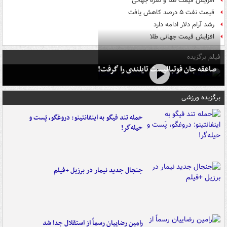
افزایش قیمت طلا و نقره جهانی
قیمت نفت ۵ درصد کاهش یافت
رشد آرام دلار ادامه دارد
افزایش قیمت جهانی طلا
فیلم برگزیده
صاعقه جان فوتبالیست تایلندی را گرفت!
برگزیده ورزشی
حمله تند فیگو به اینفانتینو: دروغگو، پَست‌ و
حیله‌گر!
جنجال جدید نیمار در برزیل +فیلم
رامین رضاییان رسماً از استقلال جدا شد