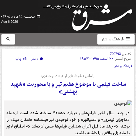
پنجشنبه ۱۵ مرداد ۱۴۰۵ -
Aug 6 2026
فرهنگ و هنر
کد خبر
700793
تاریخ انتشار:
۲۲ اسفند ۱۳۹۵ - ۱۶:۵۳
۰ نظر
چاپ
فرهنگ و هنر
براساس فیلمنامه‌ای از فرهاد توحیدی؛
ساخت فیلمی با موضوع هفتم تیر و با محوریت «شهید
بهشتی»
در چند سال اخیر فیلم‌هایی درباره دهه۶۰ ساخته شده است ازجمله
«ماجرای نیمروز» و «سیانور» و خود توحیدی نیز فیلمنامه «امکان مینا» را
نوشته که چند ماه قبل اکران شد.این فیلم‌ها سعی کرده‌اند که انطباق لازم
با مابه‌ازای واقعی را داشته باشند.