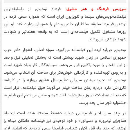
سرویس فرهنگ و هنر مشرق-
فرهاد توحیدی از باسابقه‌ترین
فیلمنامه‌نویس‌های سینما و تلویزیون ایران است که همواره سعی کرده در
نوشتن فیلم‌ها سلیقه مخاطبان خاص و عام را همزمان رعایت کند. او این
روزها مشغول تکمیل فیلمنامه‌ای است که به واقعه هفتم‌تیر و شهادت
شهید بهشتی می‌پردازد
.
توحیدی درباره ایده این فیلمنامه می‌گوید: سوژه اصلی، انفجار دفتر حزب
جمهوری اسلامی در زمان شهید بهشتی است که به‌شکل تحلیلی قبل و بعد
از این انفجار را مورد واکاوی قرار می‌دهد. سرمایه‌گذار کار بنیاد شهید است
و به‌زودی تهیه‌کننده و کارگردانی خوش‌فکر برای ساخت آن انتخاب می‌شود
.
توحیدی که تجربه نوشتن سریالی عظیم مثل «شوق پرواز» را در کارنامه
کاری‌اش دارد درباره زمان ساخت فیلم می‌گوید: طبق فیلمنامه، قرار است
که بعد از تعطیلات نوروز پیش‌تولید آغاز شود و سعی می‌کنیم این فیلم به
جشنواره فجر سال بعد برسد
.
در چند سال اخیر فیلم‌هایی درباره دهه۶۰ ساخته شده است ازجمله
«ماجرای نیمروز» و «سیانور» و خود توحیدی نیز فیلمنامه «امکان مینا» را
نوشته که چند ماه قبل اکران شد
.
این فیلم‌ها سعی کرده‌اند که انطباق لازم