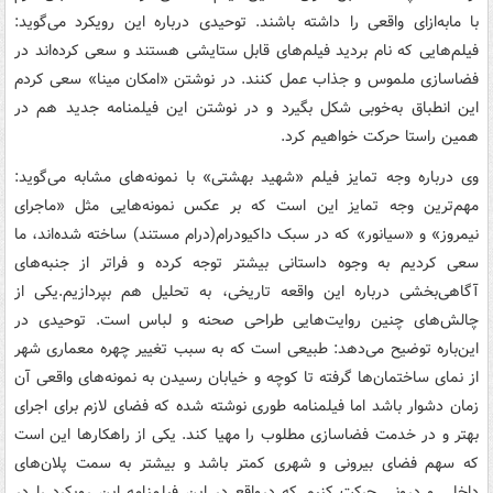
با مابه‌ازای واقعی را داشته باشند. توحیدی درباره این رویکرد می‌گوید:
فیلم‌هایی که نام بردید فیلم‌های قابل ستایشی هستند و سعی کرده‌اند در
فضاسازی ملموس و جذاب عمل کنند. در نوشتن «امکان مینا» سعی کردم
این انطباق به‌خوبی شکل بگیرد و در نوشتن این فیلمنامه جدید هم در
همین راستا حرکت خواهیم کرد
.
وی درباره وجه تمایز فیلم «شهید بهشتی» با نمونه‌های مشابه می‌گوید:
مهم‌ترین وجه تمایز این است که بر عکس نمونه‌هایی مثل «ماجرای
نیمروز» و «سیانور» که در سبک داکیودرام(درام مستند) ساخته شده‌اند، ما
سعی کردیم به وجوه داستانی بیشتر توجه کرده و فراتر از جنبه‌های
آگاهی‌بخشی درباره این واقعه تاریخی، به تحلیل هم بپردازیم.یکی از
چالش‌های چنین روایت‌هایی طراحی صحنه و لباس است. توحیدی در
این‌باره توضیح می‌دهد: طبیعی است که به سبب تغییر چهره معماری شهر
از نمای ساختمان‌ها گرفته تا کوچه و خیابان رسیدن به نمونه‌های واقعی آن
زمان دشوار باشد اما فیلمنامه طوری نوشته شده که فضای لازم برای اجرای
بهتر و در خدمت فضاسازی مطلوب را مهیا کند. یکی از راهکارها این است
که سهم فضای بیرونی و شهری کمتر باشد و بیشتر به سمت پلان‌های
داخلی و درونی حرکت کنیم که درواقع در این فیلمنامه این رویکرد را در