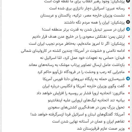
پزشکیان: وجود رهبر انقلاب برای ما نقطه قوت است
رسانه عبری: اسرائیل دچار ناترازی برق شده است
نشست وزیران خارجه مصر، ترکیه، پاکستان و عربستان
پزشکیان: ایران را همه مردم نگه داشتند
ایران در مسیر تبدیل شدن به قدرت برتر منطقه است!
ارتش یمن: نفتکش سعودی را در خلیج عدن هدف قرار دادیم
پزشکیان: اگر تا امروز مانده‌ایم، به‌خاطر مردم نجیب ایران است
ادامه ناامنی و خشونت در آمریکا؛ چندین کشته در کارولینای شمالی
فیدان: حماس به تعهدات خود عمل کرد، امّا اسرائیل نه
بازداشت عامل ارسال تصاویر پرتاب موشک به رسانه‌های معاند
ماجرایی که رعب و وحشت را در فرودگاه تل‌آویو حاکم کرد
شبیه‌سازی حمله به پایگاه نیروهای دلتا فورس آمریکا
گفت وگوی وزیران خارجه آمریکا و انگلیس درباره ایران
ماکرون: اتحادیه اروپا فشار بر روسیه را افزایش خواهد داد
بیانیه تند اتحادیه لیگ‌های اروپایی علیه اینفانتینو
تحول بزرگ یمن در هدف‌گیری کشتی‌های سعودی
آمریکا: گفتگوهای لبنان و اسرائیل فردا ازسرگرفته خواهد شد!
تفاهم ایران و عمان در آستانه نهایی شدن است
وزیر صمت عازم قرقیزستان شد