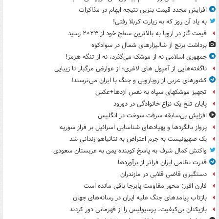
افزایش مجدد قیمت بنزین نتیجه ابهام در مذاکرات
به یاد آن روز که به زیارت کربلا رفتی!
قیمت گاز در اروپا به بالاترین سطح خود از ۲۰۲۳ رسید
برداشت برنج از شالیزارهای شمال در سوادکوه
جمهوری اسلامی نه از موشک می‌گذرد، نه از تنگه هرمز!
ناگفته‌هایی از آمپول های لاغری؛ از عوارض مرگبار تا زیبایی
کشورهای عربی از رویارویی و جنگ با ایران می‌ترسند!
تجهیز موشکهای سپاه به نفس اژدها+عکس
پایان تلخ یک نزاع خانوادگی در دورود
افزایش بی‌سابقه سرقت سوخت در انگلیس
پرواز بالگردها و پهپادهای شناسایی اسرائیل بر فراز سوریه
یک صهیونیست به جرم اعتراض به نتانیاهو زندانی شد
واکنش کمال شرف به پاسخ کوبنده یمن به عربستان سعودی
قدرت نظامی ایران فراتر از برآوردها
دستگیری قاضی قلابی در مازندران
فارن افرز: محور مقاومت پابرجا باقی مانده است
بازتاب پیامدهای جنگ علیه ایران در رسانه‌های جهان
بازیکنان بی‌کیفیت، پرسپولیس را از قهرمانی دور کردند