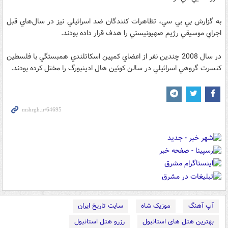
به گزارش بي بي سي، تظاهرات‌ كنندگان ضد اسرائيلي نيز در سال‌هاي قبل
اجراي موسيقي رژيم صهيونيستي را هدف قرار داده بودند.
در سال 2008 چندين نفر از اعضاي كمپين اسكاتلندي همبستگي با فلسطين
كنسرت گروهي اسرائيلي در سالن كوئين هال ادينبورگ را مختل كرده بودند.
آپ آهنگ
موزیک شاه
سایت تاریخ ایران
بهترین هتل های استانبول
رزرو هتل استانبول