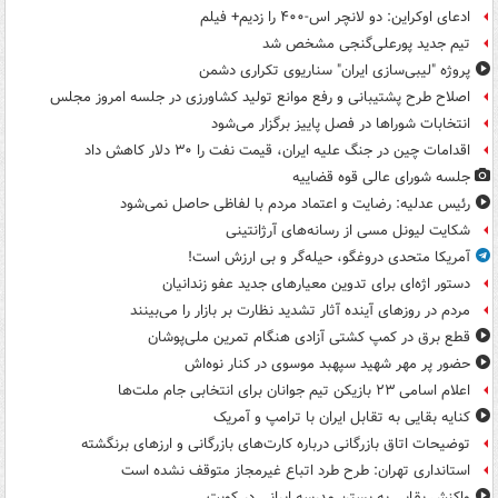
ادعای اوکراین: دو لانچر اس-۴۰۰ را زدیم+ فیلم
تیم جدید پورعلی‌گنجی مشخص شد
پروژه "لیبی‌سازی ایران" سناریوی تکراری دشمن
اصلاح طرح پشتیبانی و رفع موانع تولید کشاورزی در جلسه امروز مجلس
انتخابات شوراها در فصل پاییز برگزار می‌شود
اقدامات چین در جنگ علیه ایران، قیمت نفت را ۳۰ دلار کاهش داد
جلسه شورای عالی قوه قضاییه
رئیس عدلیه: رضایت و اعتماد مردم با لفاظی حاصل نمی‌شود
شکایت لیونل مسی از رسانه‌های آرژانتینی
آمریکا متحدی دروغگو، حیله‌گر و بی ارزش است!
دستور اژه‌ای برای تدوین معیارهای جدید عفو زندانیان
مردم در روزهای آینده آثار تشدید نظارت بر بازار را می‌بینند
قطع برق در کمپ کشتی آزادی هنگام تمرین ملی‌پوشان
حضور پر مهر شهید سپهبد موسوی در کنار نوه‌اش
اعلام اسامی ۲۳ بازیکن تیم جوانان برای انتخابی جام ملت‌ها
کنایه بقایی به تقابل ایران با ترامپ و آمریک
توضیحات اتاق بازرگانی درباره کارت‌های بازرگانی و ارزهای برنگشته
استانداری تهران: طرح طرد اتباع غیرمجاز متوقف نشده است
واکنش بقایی به بستن مدرسه ایرانی در کویت