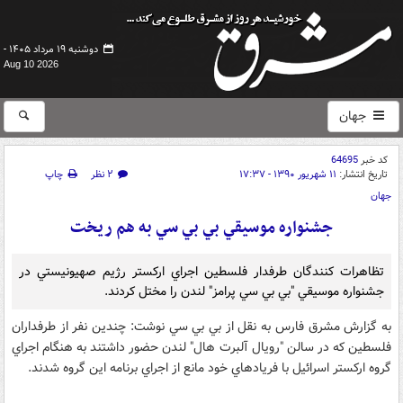
دوشنبه ۱۹ مرداد ۱۴۰۵ -
Aug 10 2026
جهان
کد خبر
64695
تاریخ انتشار:
۱۱ شهریور ۱۳۹۰ - ۱۷:۳۷
۲ نظر
چاپ
جهان
جشنواره موسيقي بي بي سي به هم ريخت
تظاهرات كنندگان طرفدار فلسطين اجراي اركستر رژيم صهيونيستي در
جشنواره موسيقي "بي بي سي پرامز" لندن را مختل كردند.
به گزارش مشرق فارس به نقل از بي بي سي نوشت: چندين نفر از طرفداران
فلسطين كه در سالن "رويال آلبرت هال" لندن حضور داشتند به هنگام اجراي
گروه اركستر اسرائيل با فريادهاي خود مانع از اجراي برنامه اين گروه شدند.