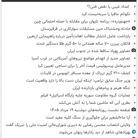
امداد غیبی یا نقص فنی!؟
نکونام مافیا را سربه‌نیست کرد
«جهنم‌دره»؛ برنامه تایوان برای مقابله با حمله احتمالی چین
حادثه وحشتناک حین مسابقات سوارکاری در قرقیزستان
بازداشت عامل انتشار مطالب اهانت‌آمیز درباره راهپیمایی اربعین
قاتلان پیرزن ۷۰ ساله همدانی با ۵۰ گرم طلا دستگیر شدند
تصاویر پهپاد ساقط شده در جنوب ایران
تصاویر جدید از انهدام مواضع نیروهای آمریکایی در غرب آسیا
مدیرعامل پرسپولیس قیمت آخر را برای نساجی تعیین کرد
کشف ۳۱۰ گرم تریاک از معده مسافر اتوبوس در قاینات
وزیر جنگ سابق ترامپ: اینکه ایران دست بالا را دارد واقعیت است
تنگه هرمز و پیام‌های بازدارنده ایران
عملیات گروه مقاومت سوریه علیه پایگاه اسرائیل+ فیلم
بطری آبی که ماشین شما را به آتش می‌کشد
صفحه نخست روزنامه‌های دوشنبه ۱۹ مرداد ۱۴۰۵
آیا ماءالشعیر برای جلوگیری از سنگ کلیه مفید است
ولایتی انتصاب محسن رضایی به دبیری شورای‌عالی امنیت ملی را تبریک گفت
پهپادهای شاهد از دید رادارها پنهان می‌شوند