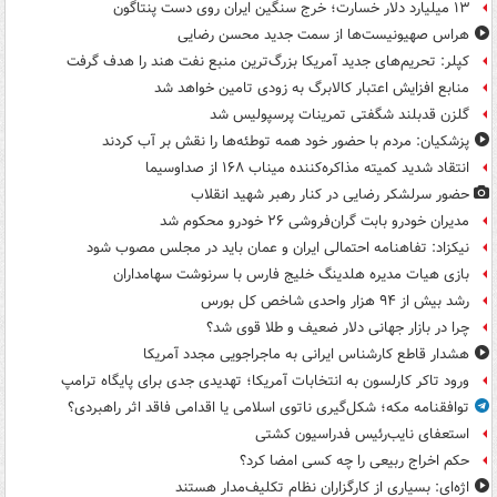
۱۳ میلیارد دلار خسارت؛ خرج سنگین ایران روی دست پنتاگون
هراس صهیونیست‌ها از سمت جدید محسن رضایی
کپلر: تحریم‌های جدید آمریکا بزرگ‌ترین منبع نفت هند را هدف گرفت
منابع افزایش اعتبار کالابرگ به زودی تامین خواهد شد
گلزن قدبلند شگفتی تمرینات پرسپولیس شد
پزشکیان: مردم با حضور خود همه توطئه‌ها را نقش بر آب کردند
انتقاد شدید کمیته مذاکره‌کننده میناب ۱۶۸ از صداوسیما
حضور سرلشکر رضایی در کنار رهبر شهید انقلاب
مدیران خودرو بابت گران‌فروشی ۲۶ خودرو محکوم شد
نیکزاد: تفاهنامه احتمالی ایران و عمان باید در مجلس مصوب شود
بازی هیات مدیره هلدینگ خلیج فارس با سرنوشت سهامداران
رشد بیش از ۹۴ هزار واحدی شاخص کل بورس
چرا در بازار جهانی دلار ضعیف و طلا قوی شد؟
هشدار قاطع کارشناس ایرانی به ماجراجویی مجدد آمریکا
ورود تاکر کارلسون به انتخابات آمریکا؛ تهدیدی جدی برای پایگاه ترامپ
توافقنامه مکه؛ شکل‌گیری ناتوی اسلامی یا اقدامی فاقد اثر راهبردی؟
استعفای نایب‌رئیس فدراسیون کشتی
حکم اخراج ربیعی را چه کسی امضا کرد؟
اژه‌ای: بسیاری از کارگزاران نظام تکلیف‌مدار هستند