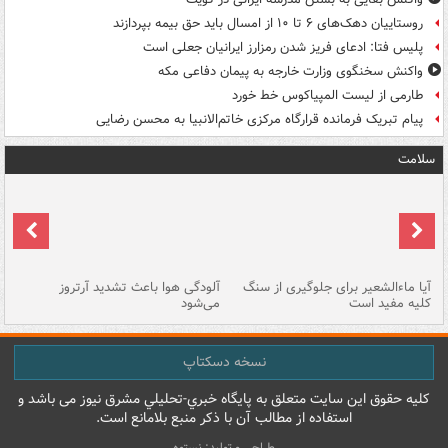
روستاییان دهک‌های ۶ تا ۱۰ از امسال باید حق بیمه بپردازند
پلیس فتا: ادعای فریز شدن رمزارز ایرانیان جعلی است
واکنش سخنگوی وزارت خارجه به پیمان دفاعی مکه
طارمی از لیست المپیاکوس خط خورد
پیام تبریک فرمانده قرارگاه مرکزی خاتم‌الانبیا به محسن رضایی
سلامت
آیا ماءالشعیر برای جلوگیری از سنگ
آلودگی هوا باعث تشدید آرتروز
حذ
کلیه مفید است
می‌شود
کل
نسخه دسکتاپ
کليه حقوق اين سايت متعلق به پایگاه خبري-تحليلي مشرق نيوز می باشد و
استفاده از مطالب آن با ذکر منبع بلامانع است.
طراحی و تولید: نستوه