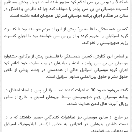
شبكه 3 راديو بي بي سي اعلام كرد مجبور شده است دو بار پخش مستقيم
كنسرت موسيقي بي بي سي پرامز را متوقف كند چرا كه ناآرامي و اختلال در
سالن در هنگام اجراي برنامه موسيقي اسرائيل همچنان ادامه داشته است.
"كمپين همبستگي با فلسطين" پيش از اين از مردم خواسته بود تا كنسرت
گروه اسرائيلي را تحريم كرده و از بي بي سي خواسته بود تا اجراي كنسرت
رژيم صهيونيستي را لغو كند.
بر اساس اين گزارش، كمپين همبستگي با فلسطين پيش از برگزاري جشنواره
موسيقي بي بي سي پرامز با انتشار بيانيه‌اي در وب سايت خود اعلام كرد
اجراي گروه موسيقي اسرائيل حاكي از همدستي در چشم پوشي از نقض
حقوق بشر و حقوق بين‌المللي مداوم اسرائيل است.
گفته مي‌شود حدود 30 تظاهرات كننده ضد اسرائيلي پس از ايجاد اختلال در
برنامه موسيقي رژيم صهيونيستي توسط نيروهاي امنيتي با خارج از سالن
رويال آلبرت هال لندن هدايت شدند.
در خارج از سالن موسيقي نيز تظاهرات كنندگاني حضور داشتند كه با در
دست داشتن بنرهايي در اعتراض به حضور اركستر فيلارمونيك اسرائيل
سرودهايي مي‌خواندند.