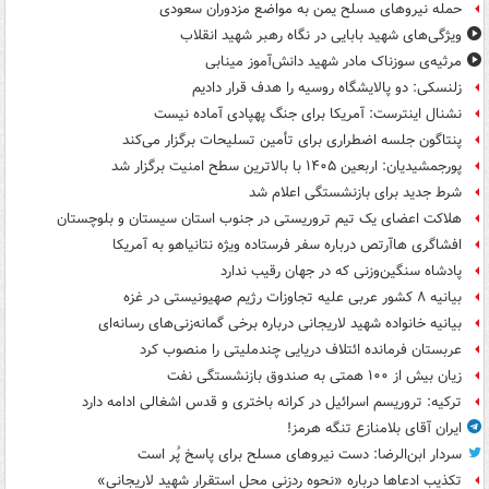
حمله نیروهای مسلح یمن به مواضع مزدوران سعودی
ویژگی‌های شهید بابایی در نگاه رهبر شهید انقلاب
مرثیه‌ی سوزناک مادر شهید دانش‌آموز مینابی
زلنسکی: دو پالایشگاه روسیه را هدف قرار دادیم
نشنال اینترست: آمریکا برای جنگ پهپادی آماده نیست
پنتاگون جلسه اضطراری برای تأمین تسلیحات برگزار می‌کند
پورجمشیدیان: اربعین ۱۴۰۵ با بالاترین سطح امنیت برگزار شد
شرط جدید برای بازنشستگی اعلام شد
هلاکت اعضای یک تیم تروریستی در جنوب استان سیستان و بلوچستان
افشاگری هاآرتص درباره سفر فرستاده ویژه نتانیاهو به آمریکا
پادشاه سنگین‌وزنی که در جهان رقیب ندارد
بیانیه ۸ کشور عربی علیه تجاوزات رژیم صهیونیستی در غزه
بیانیه خانواده شهید لاریجانی درباره برخی گمانه‌زنی‌های رسانه‌ای
عربستان فرمانده ائتلاف دریایی چندملیتی را منصوب کرد
زیان بیش از ۱۰۰ همتی به صندوق‌ بازنشستگی نفت
ترکیه: تروریسم اسرائیل در کرانه باختری و قدس اشغالی ادامه دارد
ایران آقای بلامنازع تنگه هرمز!
سردار ابن‌الرضا: دست نیروهای مسلح برای پاسخ پُر است
تکذیب ادعاها درباره «نحوه ردزنی محل استقرار شهید لاریجانی»