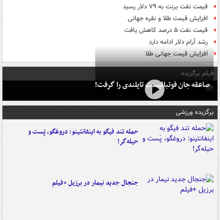
قیمت نفت برنت به ۷۹ دلار رسید
افزایش قیمت طلا و نقره جهانی
قیمت نفت ۵ درصد کاهش یافت
رشد آرام دلار ادامه دارد
افزایش قیمت جهانی طلا
فیلم برگزیده
صاعقه جان فوتبالیست تایلندی را گرفت!
برگزیده ورزشی
حمله تند فیگو به اینفانتینو: دروغگو، پَست‌ و
حیله‌گر!
جنجال جدید نیمار در برزیل +فیلم