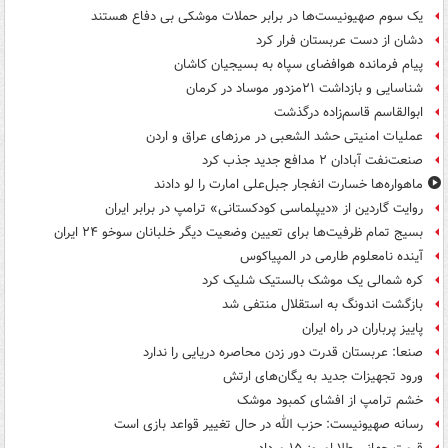
یک‌ سوم صهیونیست‌ها در برابر حملات موشکی بی دفاع هستند
دشان از دست عربستان فرار کرد
پیام فرمانده هوافضای سپاه به بسیجیان کاشان
شناسایی و بازداشت ۲۱مزدور موساد در کرمان
ابوالقاسم قاسم‌زاده درگذشت
عملیات امنیتی حشد الشعبی در مرزهای عراق و اردن
صنعت‌نفت آبادان ۲ مدافع جدید جذب کرد
ماهواره‌ها خسارت انفجار جبل‌علی امارت را لو دادند
روایت گاردین از «دیپلماسی کودکستانی» ترامپ در برابر ایران
بسیج تمام ظرفیت‌ها برای تعیین وضعیت دیگر خلبانان سوخو ۲۴ ایران
آینده نامعلوم طارمی در المپیاکوس
کره شمالی یک موشک بالستیک شلیک کرد
بازگشت اندونگ به استقلال منتفی شد
پاییز پرباران در راه ایران
صنعا: عربستان قدرت دور زدن محاصره دریایی را ندارد
ورود تجهیزات جدید به یگان‌های ارتش
خشم ترامپ از افشای کمبود موشک
رسانه صهیونیست: حزب الله در حال تغییر قواعد بازی است