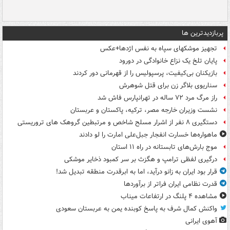
پربازدیدترین ها
تجهیز موشکهای سپاه به نفس اژدها+عکس
پایان تلخ یک نزاع خانوادگی در دورود
بازیکنان بی‌کیفیت، پرسپولیس را از قهرمانی دور کردند
سناریوی بلاگر زن برای قتل شوهرش
راز مرگ مرد ۷۲ ساله در تهرانپارس فاش شد
نشست وزیران خارجه مصر، ترکیه، پاکستان و عربستان
دستگیری ۸ نفر از اشرار مسلح شاخص و مرتبطین گروهک های تروریستی
ماهواره‌ها خسارت انفجار جبل‌علی امارت را لو دادند
موج بارش‌های تابستانه در راه ۱۱ استان
درگیری لفظی ترامپ و هگزث بر سر کمبود ذخایر موشکی
قرار بود ایران به زانو درآید، اما به ابرقدرت منطقه تبدیل شد!
قدرت نظامی ایران فراتر از برآوردها
مشاهده ۴ پلنگ در ارتفاعات میناب
واکنش کمال شرف به پاسخ کوبنده یمن به عربستان سعودی
آهوی ایرانی