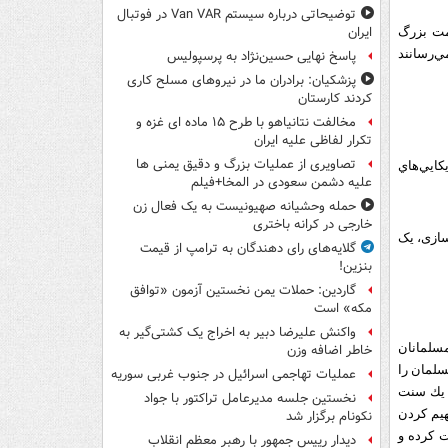
توضیحاتی درباره سیستم Van VAR در فوتبال
ایران
مت بزرگ
ي‌رسانند
پاسخ نهایی حسین‌نژاد به پرسپولیس
پزشکیان: برادران ما در نیروهای مسلح کاری
کردند کارستان
مخالفت نتانیاهو با طرح ۱۵ ماده ای غزه و
تکرار لفاظی علیه ایران
تصاویری از عملیات بزرگ و دقیق یمنی ها
كايي‌هاي
علیه دشمن سعودی در المخا+فیلم
حمله وحشیانه صهیونیست به یک فعال زن
خارجی در کرانه باختری
سازی، یک
گلایه‌های رای دهندگان به ترامپ از قیمت
بنزین!
گاردین: حملات یمن نخستین آزمون «توافق
مکه» است
واکنش علیرضا دبیر به اخراج یک کشتی‌گیر به
 مسلمانان
خاطر اضافه وزن
سلمان را
عملیات تهاجمی اسرائیل در جنوب غربی سوریه
ه يك سنت
نخستین جلسه مدیرعامل تراکتور با جواد
هیم کردن
نکونام برگزار شد
ت کرده و
دیدار رییس جمهور با رهبر معظم انقلاب