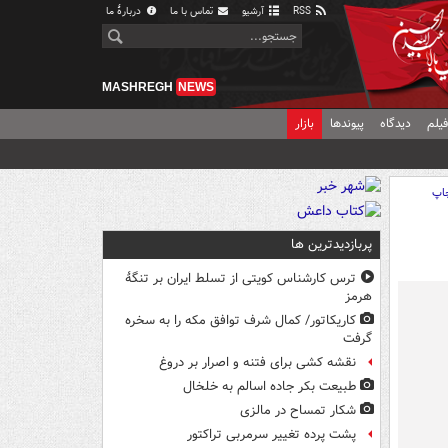
RSS
آرشیو
تماس با ما
دربارهٔ ما
MASHREGH
NEWS
یلم
دیدگاه
پیوندها
بازار
اپ
پربازدیدترین ها
ترس کارشناس کویتی از تسلط ایران بر تنگۀ
هرمز
کاریکاتور/ کمال شرف توافق مکه را به سخره
گرفت
نقشه کشی برای فتنه و اصرار بر دروغ
طبیعت بکر جاده اسالم به خلخال
شکار تمساح در مالزی
پشت پرده تغییر سرمربی تراکتور