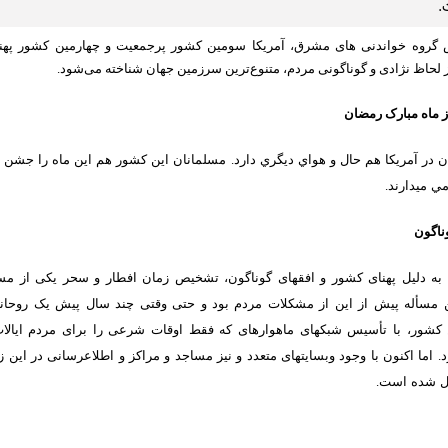
.
 گروه خواندنی های مشرق، آمریکا سومین کشور پرجمعیت و چهارمین کشور پهنا
 لحاظ نژادی و گوناگونی مردم، متنوع‌ترین سرزمین جهان شناخته می‌شود.
ز ماه مبارک رمضان
 در آمریکا هم حال و هواي ديگري دارد. مسلمانان این کشور هم اين ماه را جشن مي
ي مي‏دارند.
وناگون
ا به دلیل پهنای کشور و افق‏های گوناگون، تشخیص زمان افطار و سحر یکی از مس
 مسأله پیش از این از مشکلات مردم بود و حتی وقتی چند سال پیش یک روحانی
 کشور، با تأسیس شبکه‏ای ماهواره‏ای که فقط اوقات شرعی را برای مردم ایالا
د. اما اکنون با وجود وب‏سایت‏های متعدد و نیز مساجد و مراکز و اطلاع‏رسانی در این ز
 شده است.