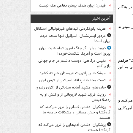
فیدان: ایران هدف پیمان دفاعی مکه نیست
در هنگام
آخرین اخبار
می‏تواند
هزینه باورنکردنی تیم‌های غیرفوتبالی استقلال
مزدور اینترنشنال: اسرائیل تنها متحد مردم
ایران است!
دیوید میلر: اگر جنگ امروز تمام شود، ایران
پیروز است و آمریکا شکست‌خورده!
دنیس درگاهی: دوست داشتم در جام جهانی
ک" فراهم
بازی کنم
 مذهبی به این
موشک‌های پاتریوت عربستان هم ته‌ کشید
تست مخفیانه پدافند اسرائیل از ترس ایران
جاده‌های مشهد آماده میزبانی از زائران رضوی
روایت فرزند شهید لاریجانی از واکنش او به
ردصلاحیتش
ي‌كنند و
پزشکیان: دشمن کسانی را ترور می‌کنند که
آمريكايي
گره‌گشا و حلال مسائل و مشکلات جامعه ما
هستند
پزشکیان: دشمن آدم‌هایی را ترور می‌کند که
گره‌گشا هستند