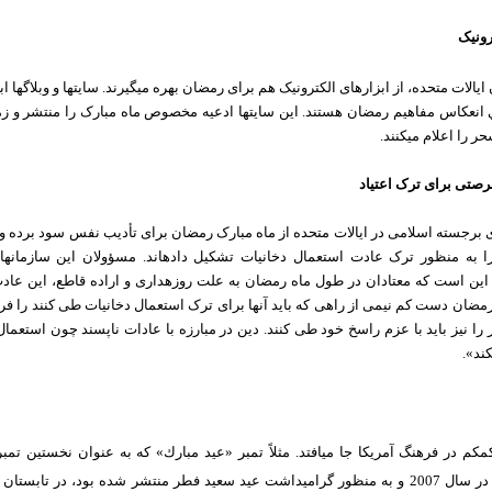
رونیک
یالات متحده، از ابزارهای الکترونیک هم برای رمضان بهره می‏گیرند. سایت‏ها و وبلاگ‏ها ا
 انعكاس مفاهيم رمضان هستند. این سایت‏ها ادعیه مخصوص ماه مبارک را منتشر و ز
ر را اعلام می‏کنند.
صتی برای ترک اعتیاد
ی برجسته اسلامی در ایالات متحده از ماه مبارک رمضان برای تأدیب نفس سود برده و
ا به منظور ترک عادت استعمال دخانیات تشکیل داده‏اند. مسؤولان این سازمان‏ها م
ین است که معتادان در طول ماه رمضان به علت روزه‏داری و اراده قاطع، این عاد
 رمضان دست کم نیمی از راهی که باید آنها برای ترک استعمال دخانیات طی کنند را فر
ر را نیز باید با عزم راسخ خود طی کنند. دین در مبارزه با عادات ناپسند چون استعمال
ند».
م‏کم در فرهنگ آمریکا جا می‏افتد. مثلاً تمبر «عید مبارك» كه به عنوان نخستین تمب
در آمریكا در سال 2007 و به منظور گرامیداشت عید سعید فطر منتشر شده بود، در تابستان