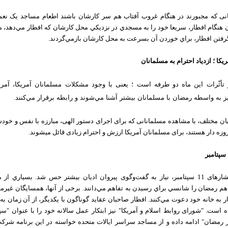
نی که مجبورند در هنگام غروب آفتاب هم سر كارشان باشند اطعام مساجد یک نع
 هنگام افطار، سريعا خود را به مسجدي در نزديكي محل كارشان كه افطار مي‌دهد، م
رفتن افطار، براي خوردن آن بسرعت به محل كارشان بازمي‌گردند.
مریکا ؛ ازدیاد احترام به مسلمانان
 تأثّرات این ماه دو طرفه است ؛ یعنی با وجود مشکلات مسلمانان آمريكا، آمري
ز به واسطه رمضان با مسلمانان بيشتر آشنا مي‌شوند و رابطه برقرار مي‌كنند.
یان مختلف، با مشاهده مسلمانانی که برای اجرای دستور الهی، مبارزه با نفس و خود
روزه دار هستند، برای مسلمانان آمریکا ارزش و احترام زیادی قائل می‏شوند.
پس از فشارهای 11 سپتامبر، نياز به گفت‌وگوی پیروان ادیان بيشتر حس شد. بسياري از
هم رمضان را شانسي براي رسيدن به تفاهم مي‌دانند. برخی از آنها، همسايگان غيرم
ر به خانه خود دعوت مي‌کنند. افطار صاحبان عقايد گوناگون با يكديگر، از آن زمان ب
 است. "شورای روابط اسلام و آمریکا" نیز ابتکار عمل سالانه خود را با عنوان "س
 رمضان" ادامه داده و از مساجد سراسر ایالات متحده خواسته در این برنامه شرک