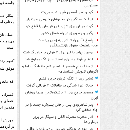
درخشش جوانان ایران در المپیاد جهانی هوش
جامعه غیر
مصنوعی
گرد و غبار آسمان قم را تیره می‌کند
ابتکار عم
ترافیک سنگین در محورهای خروجی مازندران
مختلف امر
گربه جریان برق شهرستان فریمان را قطع کرد
رگبار و رعدوبرق در راه شمال کشور
مسلمانان
پاسخ تأمین‌اجتماعی به زمان پرداخت
مابه‌التفاوت حقوق بازنشستگان
است.
برخورد پراید با تیر برق ۲ فوتی بر جای گذاشت
تنظیم قولنامه برای اسناد سبزرنگ ممنوع شد
"نعیم رن
از حذف نام همسر تا تغییر نام خانوادگی؛ اما و
موفق شد ت
اگرهای تعویض شناسنامه
نمایی زیبا از تنگه کریان جزیره قشم
اقدامات 
حادثه غرق‌شدگی در طاقانک ۲ قربانی گرفت
مسجد جامع یزد، از باشکوه‌ترین معماری‌های
افسران پ
ایران
اعضای جام
پدر شاهرودی پس از قتل پسرش، جسد را در
مقدس این 
چاه مخفی کرد
آثار مخرب مصرف الکل و سیگار در بروز
آموزش اس
بیماری‌ها
در گردهما
چرا مغز در هنگام خواب، انرژی خود را خالی