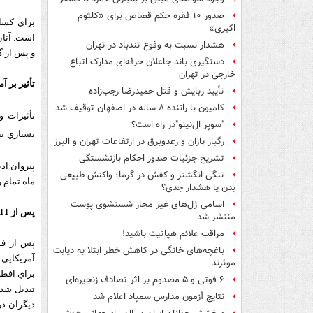
صدور ۱۰ فقره حکم قصاص برای «کلثوم
برای کسا
اکبری»
است. آنان
هشدار نسبت به وفوع تندباد در تهران
و پس از گ
دستگیری باند جاعلان حرفه‌ای مدارک اتباع
خارجی در تهران
تأثیر بر آ
تأیید ربایش و قتل حمیدرضا رجب‌زاده
کامیون با راننده ۸ ساله در اصفهان توقیف شد
تأثیرات و
"سوپر ال‌نینو"در راه است؟
بسياري ني
رگبار باران و رعدوبرق در ارتفاعات تهران و البرز
تشریح جزئیات صدور احکام بازنشستگی
پیروان اد
تنگی انگشتر و کفش در گرما؛ واکنش طبیعی
ماه تمام 
بدن یا هشدار جدی؟
اسامی ژل‌های غیر مجاز شستشوی پوست
پس از 11 سپتامبر
منتشر شد
مراقب علائم هپاتیت باشید!
باغچه‌های خانگی در کاهش خطر ابتلا به دیابت
آمريكايي 
موثرند
براي افطا
۶ فوتی و ۵ مصدوم بر اثر تصادف زنجیره‌ای
تبديل شده
نتایج آزمون مدارس سمپاد اعلام شد
دیگران در