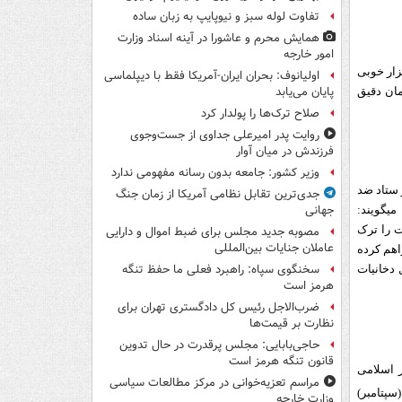
تفاوت لوله سبز و نیوپایپ به زبان ساده
همایش محرم و عاشورا در آینه اسناد وزارت
امور خارجه
بزار خوبی
اولیانوف: بحران ایران-آمریکا فقط با دیپلماسی
پایان می‌یابد
مان دقیق
صلاح ترک‌ها را پولدار کرد
روایت پدر امیرعلی جداوی از جست‌وجوی
فرزندش در میان آوار
وزیر کشور: جامعه بدون رسانه مفهومی ندارد
 ستاد ضد
جدی‌ترین تقابل نظامی آمریکا از زمان جنگ
جهانی
ی‏گویند:
ت را ترک
مصوبه جدید مجلس برای ضبط اموال و دارایی
عاملان جنایات بین‌المللی
اهم کرده
سخنگوی سپاه: راهبرد فعلی ما حفظ تنگه
 دخانیات
هرمز است
ضرب‌الاجل رئیس کل دادگستری تهران برای
نظارت بر قیمت‌ها
حاجی‌بابایی: مجلس پرقدرت در حال تدوین
قانون تنگه هرمز است
ر اسلامی
مراسم تعزیه‌خوانی در مرکز مطالعات سیاسی
 (سپتامبر)
وزارت خارجه