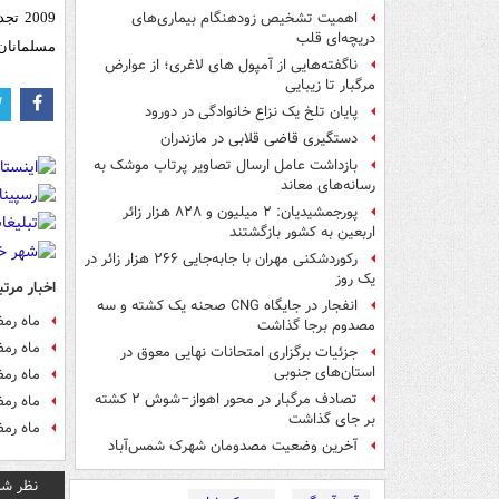
اهمیت تشخیص زودهنگام بیماری‌های
2009
دریچه‌ای قلب
مسلمانان 
ناگفته‌هایی از آمپول های لاغری؛ از عوارض
مرگبار تا زیبایی
پایان تلخ یک نزاع خانوادگی در دورود
دستگیری قاضی قلابی در مازندران
بازداشت عامل ارسال تصاویر پرتاب موشک به
رسانه‌های معاند
پورجمشیدیان: ۲ میلیون و ۸۲۸ هزار زائر
اربعین به کشور بازگشتند
رکوردشکنی مهران با جابه‌جایی ۲۶۶ هزار زائر در
یک روز
اخبار مرتب
انفجار در جایگاه CNG صحنه یک کشته و سه
ماه رمضان 
مصدوم برجا گذاشت
ماه رمضان د
جزئیات برگزاری امتحانات نهایی معوق در
استان‌های جنوبی
ماه رمضان 
تصادف مرگبار در محور اهواز–شوش ۲ کشته
ماه رمضان
بر جای گذاشت
ماه رمضان 
آخرین وضعیت مصدومان شهرک شمس‌آباد
نظر شم