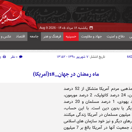
یکشنبه ۱۸ مرداد ۱۴۰۵ -
Aug 9 2026
ی
دفاع و امنیت
جهاد و مقاومت
حسینیه
فرهنگ و هنر
جامعه
اقتصاد
عکس و ف
64
تاریخ انتشار:
۷ شهریور ۱۳۹۰ - ۱۳:۵۲
۰ نظر
چ
ماه رمضان در جهان_18(آمریکا)
ترکیب مذهبی مردم آمریکا متشکل از 52 درصد
پروتستان، 24 درصد کاتولیک، 2 درصد مورمون،
2 درصد یهودی، 1 درصد مسلمان و 20 درصد
یگر یا بدون دین است. با این حساب،
حدود 3 میلیون مسلمان در آمریکا زندگی می‏کنند
ارهای دیگر و نیز خود سازمان‏ های اسلامی
معتقدند جمعیت آنها در آمریکا بالغ بر 7 میلیون