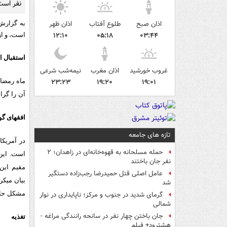
نفر است
اذان صبح
طلوع آفتاب
اذان ظهر
به گزارش
۱۲:۱۰
۰۵:۱۸
۰۳:۴۴
است، و از
استقبال ا
غروب خورشید
اذان مغرب
نیمه‌شب شرعی
۱۹:۰۱
۱۹:۲۰
۲۳:۲۳
ماه رمضان
آن را گرام
افق‏های گ
تازه های جامعه
در آمریک
حمله مسلحانه به قهوه‌خانه‌ای در زاهدان؛ ۲
است. این
نفر جان باختند
مقیم این
عامل اصلی قتل حمیدرضا رجب‌زاده دستگیر
بیان می‏کر
شد
مشکل حل
گرمای شدید در جنوب و مرکز؛ ناپایداری در نوار
شمالی
جان باختن چهار نفر در سانحه رانندگی مراغه -
تغذیه
هشترود+ فیلم