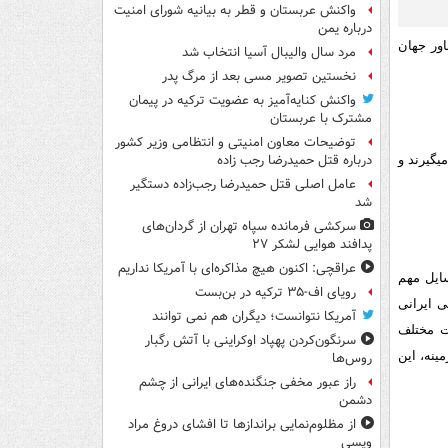
واکنش عربستان و قطر به بیانیه شورای امنیت
درباره یمن
ور جهان
مرد سال والیبال آسیا انتخاب شد
نخستین تصویر مسی بعد از مرگ پدر
واکنش کنایه‌آمیز به عضویت ترکیه در پیمان
مشترک با عربستان
توضیحات معاون امنیتی و انتظامی وزیر کشور
درباره قتل حمیدرضا رجب زاده
‏گيرند و
عامل اصلی قتل حمیدرضا رجب‌زاده دستگیر
شد
سرکشی فرمانده سپاه تهران از گردان‌های
پدافند هوایی لشکر ۲۷
عراقچی: اکنون هیچ مذاکره‌ای با آمریکا نداریم
ایل مهم
رویای اف-۳۵ ترکیه در بن‌بست
 ایرانی
آمریکا نتوانست؛ دیگران هم نمی توانند
ت مختلف
سرنگون‌کردن پهپاد اوکراینی با آتش رگبار
مینه، این
روس‌ها
راز عبور مخفی جنگنده‌های ایرانی از چشم
دشمن
از مظلوم‌نمایی براندازها تا افشای دروغ مراد
ویسی