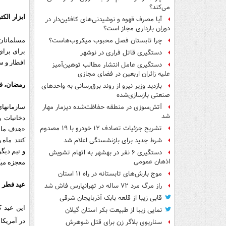
می‌کند؟
ابزار الکت
آیا مصرف قهوه و نوشیدنی‌های کافئین‌دار در
دوران بارداری مجاز است؟
چرا تابستان فصل محبوب میکروب‌هاست؟
مسلمانان ا
برای براي
دستگیری قاتل فراری در نوشهر
افطار و سح
دستگیری عامل انتشار مطالب توهین‌آمیز
علیه زائران اربعین در فضای مجازی
رمضان، فر
بازدید وزیر نیرو از روند برق‌رسانی به واحدهای
صنعتی بازسازی‌شده
آتش‌سوزی در منطقه حفاظت‌شده دیزمار مهار
سازمان‏ها
شد
دخانیات ر
تشریح جزئیات تصادف ۱۲ خودرو با ۱۹ مصدوم
«هدف ما ا
شرط جدید برای بازنشستگی اعلام شد
کنند. ماه
و نیم دیگ
دستگیری ۶ نفر در بهشهر به اتهام تشویش
اذهان عمومی
معجزه می‏ک
موج بارش‌های تابستانه در راه ۱۱ استان
عید فطر
راز مرگ مرد ۷۲ ساله در تهرانپارس فاش شد
قابی زیبا از قلعه بابک آذربایجان شرقی
این عید ک
نمایی زیبا از طبیعت بکر استان گیلان
سناریوی بلاگر زن برای قتل شوهرش