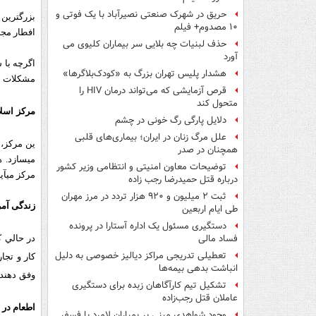
حریق در شهرک صنعتی نصیرآباد با یک فوتی و
بزرگ‏ترین
۱۰ مصدوم+ فیلم
افطار مجب
حذف لبنیات چه بلایی سر بیماران کلیوی می
آورد
اگرچه با 
هشدار پلیس تهران بزرگ به «کودک‌بلاگرها»
مشکلات مر
قرص آزمایشی که می‌تواند درمان HIV را
متحول کند
مرکز اسل
دلایل پارگی رگ خونی در چشم
علل مرگ زنان در ایران؛ بیماری‌های قلبی
ین مرکز، 
همچنان در صدر
توضیحات معاون امنیتی و انتظامی وزیر کشور
مرکز می‏آین
درباره قتل حمیدرضا رجب زاده
ثبت ۲ میلیون و ۹۲۰ هزار تردد در مرز مهران
زندگی آمر
طی ایام اربعین
دستگیری مسئول یک اداره آستارا در پرونده
فساد مالی
در حالي ك
تعطیلی تدریجی مراکز دیالیز خصوصی به دلیل
کار و تجا
انباشت بدهی بیمه‌ها
وفق دهند 
تشکیل تیم کارآگاهان زبده برای دستگیری
عاملان قتل رجب‌زاده
اطعام در
وجود شواهدی مبنی بر بمباران لامرد با فسفر