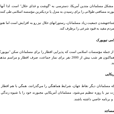
 مشکل مسلمانان متدین آمريكا، دسترسی به "گوشت و غذای حلال" است. لذا آنها 
ورند مسافتی طولانی را برای رسیدن به منزل یا نزدیک‏ترین مؤسسه اسلامی طی کنند.
شناخته‏شدن جمعیت زیاد مسلمانان، رستوران‏های حلال نیز رو به افزایش است اما هنوز ن
دم مقید به قیود شرعی را برطرف کند.
امی نیویورک
از جمله مؤسسات اسلامی است که پذیرایی افطار را برای مسلمانان سکن "نیویور
می‏سازد. هم‏اکنون هر شب بیش از 2000 نفر برای نماز جماعت، صرف افطار و مراسم
د.
یکایی
ه مسلمانان ديگر نقاط جهان، شرایط هماهنگي را مي‌گذرانند، همگي با هم افطار م
رت نيز با روزه تنظيم مي‌شود، مسلمانان آمريكايي مجبورند خود را با شیوه زندگي 
و برنامه خاصي داشته باشند.
 مساجد