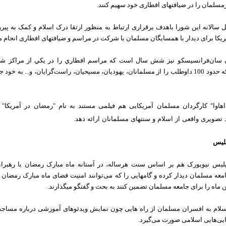
مسلمان را در ضیافت‏های افطاری خود سهیم کنند.
ل سالانه این شورا باهدف برقراری ارتباط به منظور ارتقا درک اسلام و کمک به پیرو
یکا برای دیدار با همسایگان مسلمان با شرکت در مراسم و ضیافت‏های افطاری انجام م
 سان‌فرانسيسكو نیز شش سال است که مراسم افطاري را در يكي از مراكز شه
مي‌دهند كه حدود 100 داوطلب را از مسلمانان، يهوديان، مسيحيان، راست‌گرايان، و... به خو
داهاوا" کارگردان مسلمان آمریکایی هم فیلمی مستند به نام "رمضان در آمریکا"
صویری واقعی از اسلام و سنت‏های مسلمانان ارائه دهد.
پلیس
لیس نیویورک هم بر اساس سنت هرساله، در آستانه ماه مبارک رمضان با رهبران
عه مسلمان دیدار کرده و گامهایی را که می‌توانند امنیت فضای ماه مبارک رمضان 
ماه را برای جامعه مسلمان تضمین کنند به بحث و گفتگو می‏گذارند.
لام به افسران مسلمان از راه ‏هایی چون نمایش ویدئوهای آموزشی درباره مساجد
یی‌هایی اسلامی صورت می‌گیرد.