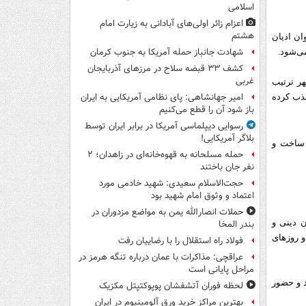
اسلامی
اعزام زائر اولی‌های آبادانی به زیارت امام
هشتم
ان ادیان
شهادت جانباز حمله آمریکا به جنوب کرمان
ی‌شود.
کشف ۳۳ قبضه سلاح در مرزهای آذربایجان
غربی
ر ترتيب
امیر جهانشاهی: پای نظامی آمریکایی به ایران
د جذب كرده
باز شود آن را قطع می‌کنیم
رسوایی دیپلماسی آمریکا در برابر ایران توسط
بلاگر آمریکایی!
 ساخت و
حمله مسلحانه به قهوه‌خانه‌ای در زاهدان؛ ۲
نفر جان باختند
حجت‌الاسلام سعیدی: شهید خادمی مورد
اعتماد و وثوق امام شهید بود
حملات انصارالله یمن به مواضع مزدوران در
 دینی و
بندر المخا
و روزهای
فولاد راه استقلال را با رضاییان رفت
عراقچی: مذاکرات با عمان درباره تنگه هرمز در
مراحل پایانی است
 و حضور
لحظه فوران آتشفشان پوپوکتپتل مکزیک
بهترین مراکز خرید ورق آلومینیوم در ایران