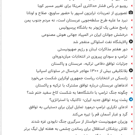
روبیو در رأس فشار حداکثری آمریکا برای تغییر مسیر کوبا
تصویری از تمرینات ترابزون اسپور با حضور ساویچ، صلاح و اونانا
نبرد ما علیه طرح سلطه‌جویی عربستان است، نه مردم جنوب یمن
پاسخ منفی یک لژیونر به باشگاه پرسپولیس
درخشش جوانان ایران در المپیاد جهانی هوش مصنوعی
پالایشگاه نفت اسلواکی منفجر شد
دور هفتم مذاکرات لبنان و رژیم صهیونیستی
ترامپ و سودای پیروزی در انتخابات میان‌دوره‌ای
جزئیات توافق دفاعی ترکیه، عربستان و پاکستان
بلاتکلیفی بیش از ۱۳۰۰ مهاجر خردسال در سئوتای اسپانیا
زلنسکی در انتخابات ریاست جمهوری اوکراین شکست می‌خورد
ادعاهای عربستان درباره توافق مشترک با ترکیه و پاکستان
چگونه جنگ ترامپ با دانشگاه‌ها به شکست کاخ سفید ختم شد؟
پشت پرده توافق جدید ایران؛ تاکتیک یا استراتژی؟
ادعای تکراری ترامپ درمورد تمایل ایران برای دستیابی به توافق
گرد و غبار آسمان قم را تیره می‌کند
وزیران صهیونیست خواستار از سرگیری جنگ نابودی غزه شدند
تلاش پزشکان استقلال برای رساندن چشمی به هفته اول لیگ برتر