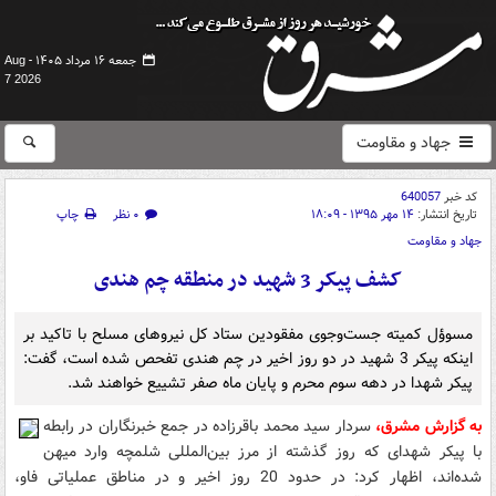
جمعه ۱۶ مرداد ۱۴۰۵ -
Aug
7 2026
جهاد و مقاومت
کد خبر
640057
تاریخ انتشار:
۱۴ مهر ۱۳۹۵ - ۱۸:۰۹
۰ نظر
چاپ
جهاد و مقاومت
کشف پیکر 3 شهید در منطقه چم هندی
مسوؤل کمیته جست‌و‌جوی مفقودین ستاد کل نیروهای مسلح با تاکید بر
اینکه پیکر 3 شهید در دو روز اخیر در چم هندی تفحص شده است، گفت:
پیکر شهدا در دهه سوم محرم و پایان ماه صفر تشییع خواهند شد.
به گزارش مشرق،
سردار سید محمد باقرزاده در جمع خبرنگاران در رابطه
با پیکر شهدای که روز گذشته از مرز بین‌المللی شلمچه وارد میهن
شده‌اند، اظهار کرد: در حدود 20 روز اخیر و در مناطق عملیاتی فاو،