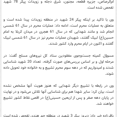
ام‌الرصاص، جزیره قطعه، مجنون، شرق دجله و زویدات پیکر 78 شهید
تفحص شده است.
وی با تاکید بر اینکه پیکر 24 شهید در منطقه زویدات پیدا شده است و
متعلق به عملیات محرم است، ادامه داد: عملیات محرم در سال 61 شمسی
انجام شد و مانند شهدایی که در سال 61 هجری در میدان کربلا به امام
حسین(ع) لبیک گفتند، شهیدان عملیات محرم نیز در سال 61 شمسی لبیک
گفتند و اکنون در ایام محرم وارد کشور شدند.
مسوؤل کمیته‌ جست‌و‌جوی مفقودین ستاد کل نیروهای مسلح گفت: در
مرحله اول و بر اساس بررسی‌های صورت گرفته، تعداد 20 شهید شناسایی
شدند و امیدواریم که در دهه سوم محرم تشییع و به خانواده خود تحویل داده
شوند.
وی در رابطه با تشییع دیگر شهدایی که هنوز هویت آنها مشخص نشده
است، بیان کرد: سایر شهدا هم برای شناسایی آنها تلاش می‌شود و در نهایت
در پایان دهه صفر و پس از اربعین حسینی(ع) در اقصی نقاط کشور تشییع
خواهند شد.
باقرزاده خبر داد: دیروز پیکر 3 شهید در منطقه چم هندی تفحص شده است