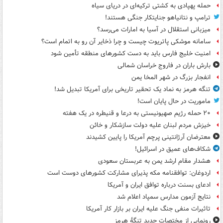
حمله پهپادی به کشتی ترکیه‌ای در دریای سیاه
ترامپ و نتانیاهو جنایتکار جنگی هستند!
میزبانی استقلال در آسیا به امارات می‌رسد؟
سامانه موشکی پاتریوت چیست و چرا ذخایر آن رو به اتمام است؟
امنیت خلیج فارس باید به دست کشورهای منطقه تأمین شود
بارش باران در فاروج خراسان شمالی
انفجار بزرگ در شهر المخا یمن
تنگه هرمز به نماد یک تحقیر تاریخی برای آمریکا تبدیل شد!
ماموریت در حال پایان است!
۲۰ حمله رژیم صهیونیستی به درعا و قنیطره در یک هفته
خیزش مردم لبنان علیه دولت سازشکار و خائن
معترضان آرژانتینی پرچم آمریکا را پایین کشیدند
شکاف‌های عمیق در اسرائیل!
هشدار مقام ارشد یمن به عربستان سعودی
اردوغان: توافقنامه مکه پذیرای مشارکت کشورهای دوست است
ادعای بسنت درباره توافق ایران و آمریکا
نتایج آزمون مدارس سمپاد اعلام شد
تاثیرات منفی جنگ علیه ایران بر بازار کار آمریکا
رونمایی از مختصات جدید تنگۀ هرمز