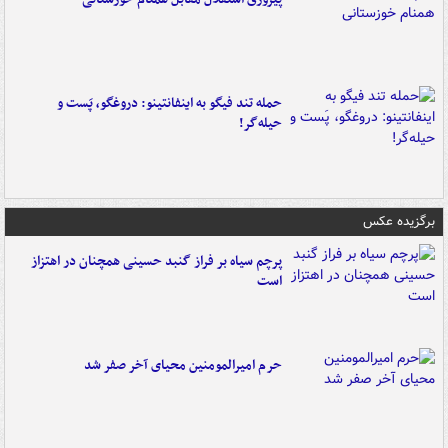
حمله تند فیگو به اینفانتینو: دروغگو، پَست‌ و
حیله‌گر!
برگزیده عکس
پرچم سیاه بر فراز گنبد حسینی همچنان در اهتزاز
است
حرم امیرالمومنین محیای آخر صفر شد