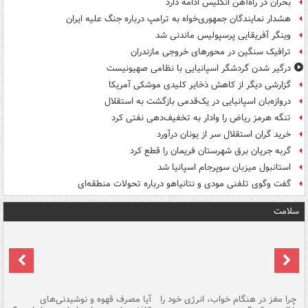
بحران در راه‌آهن انگلیس ادامه دارد
هشدار نمایندگان جمهوری‌خواه به ترامپ درباره جنگ علیه ایران
وینگر آفریقایی پرسپولیس ماندنی شد
ترافیک سنگین در محورهای خروجی مازندران
درگیر شدن گردشگر اسپانیایی با نظامی صهیونیست
گزارشی دیگر از کاهش ذخایر کلیدی موشکی آمریکا
دروازه‌بان اسپانیایی در یک‌قدمی بازگشت به استقلال
تنگه هرمز ریاض را وادار به تخفیف‌دهی نفتی کرد
خرید گران استقلال سر از یونان درآورد
گربه جریان برق شهرستان فریمان را قطع کرد
استانبول میزبان سوپرجام اسپانیا شد
گفت وگوی تلفنی مودی و نتانیاهو درباره تحولات منطقه‌ای
سلامت
ت
چرا مغز در هنگام خواب، انرژی خود را
آیا مصرف قهوه و نوشیدنی‌های
چر