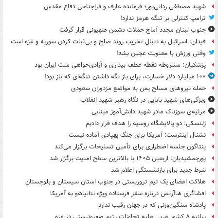
شهید مصطفی ردانی‌پور؛ فرمانده عارف و فراجناحی دفاع مقدس
ترامپ کنترلی بر تنگه هرمز ندارد!
جنوب لبنان مجدد آماج حملات دشمن صهیونی قرار گرفت
فیدان: اسرائیل به دنبال تخریب روند صلح و بی‌ثبات کردن سوریه و غزه است
وقتی ورزش با معنویت عجین بشه!
پزشکیان: مشروطه نقطه عطف بیداری و آزادی‌خواهی ملت ایران بود
۱۰۰ میلیارد دلار خسارت، برای باز نگه داشتن تنگه‌ای که باز بود!
حمله نیروهای مسلح یمن به مواضع مزدوران سعودی
ویژگی‌های شهید بابایی در نگاه رهبر شهید انقلاب
مرثیه‌ی سوزناک مادر شهید دانش‌آموز مینابی
زلنسکی: دو پالایشگاه روسیه را هدف قرار دادیم
نشنال اینترست: آمریکا برای جنگ پهپادی آماده نیست
پنتاگون جلسه اضطراری برای تأمین تسلیحات برگزار می‌کند
پورجمشیدیان: اربعین ۱۴۰۵ با بالاترین سطح امنیت برگزار شد
شرط جدید برای بازنشستگی اعلام شد
هلاکت اعضای یک تیم تروریستی در جنوب استان سیستان و بلوچستان
افشاگری هاآرتص درباره سفر فرستاده ویژه نتانیاهو به آمریکا
پادشاه سنگین‌وزنی که در جهان رقیب ندارد
بیانیه ۸ کشور عربی علیه تجاوزات رژیم صهیونیستی در غزه