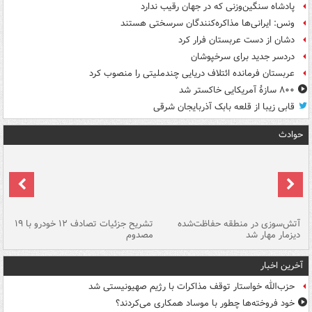
پادشاه سنگین‌وزنی که در جهان رقیب ندارد
ونس: ایرانی‌ها مذاکره‌کنندگان سرسختی هستند
دشان از دست عربستان فرار کرد
دردسر جدید برای سرخپوشان
عربستان فرمانده ائتلاف دریایی چندملیتی را منصوب کرد
۸۰۰ سازۀ آمریکایی خاکستر شد
قابی زیبا از قلعه بابک آذربایجان شرقی
حوادث
تصادف مرگبار در محور اهواز–شوش ۲
آتش‌سوزی در منطقه حفاظت‌شده
تشریح جزئیات تصادف ۱۲ خودرو با ۱۹
پا
دیزمار مهار شد
مصدوم
آخرین اخبار
حزب‌الله خواستار توقف مذاکرات با رژیم صهیونیستی شد
خود فروخته‌ها چطور با موساد همکاری می‌کردند؟