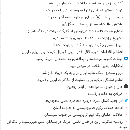
آتش‌سوزی در منطقه حفاظت‌شده دیزمار مهار شد
کویت دستور تعطیلی تنها مدرسه ایرانی را صادر کرد
حرم امام علی (ع) مهیای عزاداری دهه آخر صفر شد
واکنش عالیشاه بعد از پیوستن به گل‌گهر
ادعای شبکه «الحدث» درباره ایجاد گذرگاه موقت در تنگه هرمز
تشریح جزئیات تصادف ۱۲ خودرو با ۱۹ مصدوم
لیونل مسی چگونه وارد باشگاه میلیاردها شد؟
افشای اقدامات غیراخلاقی فدراسیون فوتبال کره جنوبی برای داوران!
تبعات کمبود موشک‌های پدافندی به متحدان آمریکا رسید!
ابتکارات رهبر انقلاب در میدان نبرد
برنی سندرز: جنگ علیه ایران بر پایه یک دروغ آغاز شد
اعلام آمادگی ترکیه برای حمایت از مذاکرات ایران و آمریکا
حال و هوای سامرا بعد از ایام اربعین
فورلان به خانه بازگشت
اثر جدید کمال شرف درباره محاصره نفتی سعودی‌ها
ادامه حملات رژیم صهیونیستی به جنوب لبنان
هلاکت اعضای یک تیم تروریستی در جنوب سیستان
روسیه سکوت ژاپن در قبال نقش آمریکا در بمباران اتمی هیروشیما را ننگ‌آور
خواند