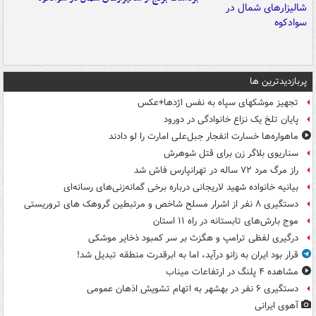
پربازدیدترین ها
تجهیز موشکهای سپاه به نفس اژدها+عکس
پایان تلخ یک نزاع خانوادگی در دورود
ماهواره‌ها خسارت انفجار جبل‌علی امارت را لو دادند
سناریوی بلاگر زن برای قتل شوهرش
راز مرگ مرد ۷۲ ساله در تهرانپارس فاش شد
بیانیه خانواده شهید لاریجانی درباره برخی گمانه‌زنی‌های رسانه‌ای
دستگیری ۸ نفر از اشرار مسلح شاخص و مرتبطین گروهک های تروریستی
موج بارش‌های تابستانه در راه ۱۱ استان
درگیری لفظی ترامپ و هگزث بر سر کمبود ذخایر موشکی
قرار بود ایران به زانو درآید، اما به ابرقدرت منطقه تبدیل شد!
مشاهده ۴ پلنگ در ارتفاعات میناب
دستگیری ۶ نفر در بهشهر به اتهام تشویش اذهان عمومی
آهوی ایرانی