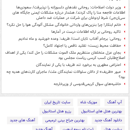
وزیر دولت اصلاحات: روحانی نقدهای دلسوزانه را نپذیرفت/ سعودی‌ها
اطلاعات فاجعه منا را پاک کردند/ هشدار درباره مشکلات ایمنی جایگاه های
سی‌ان‌جی/ شرط اردوغان برای شرکت در عملیات ضد داعش
خانم ابتکار! چرا بنزین‌های وارداتی خانوادگی مشکل آلودگی هوا را حل نکرد؟
تاکید روحانی بر ارائه اطلاعات درست در آمارها
روحانی: برجام آفتاب تابان است/ ظریف: وعده خورشید و ماه ندادیم
حفاظت محیط زیست؛ تقلید ناقص یا اجتهاد کامل؟
بجای عزل متخلفان منتظریم ملک الموت مشکلات را حل کند/ یکی از اهداف
اصلاح‌طلبان کسب کرسی ریاست مجلس بود
اعتراض مطهری به برخورد تند ظریف با یکی از نمایندگان
عبور «ظریف» از دالان سئوالات نمایندگان ملت/ ماجرای کارت‌‌های هدیه چه
بود؟
حاشیه‌های سوال کریمی‌قدوسی از وزیرخارجه
آپ آهنگ
موزیک شاه
سایت تاریخ ایران
بهترین هتل های استانبول
رزرو هتل استانبول
دانلود آهنگ جدید
بهترین جراح بینی ترمیمی
آهنگ های جدید
پرشین هتل
ثبت نام بیمه اربعین
آهنگ جدید