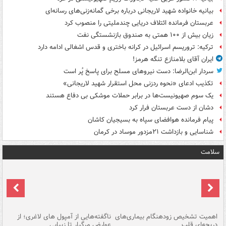
بیانیه خانواده شهید لاریجانی درباره برخی گمانه‌زنی‌های رسانه‌ای
عربستان فرمانده ائتلاف دریایی چندملیتی را منصوب کرد
زیان بیش از ۱۰۰ همتی به صندوق‌ بازنشستگی نفت
ترکیه: تروریسم اسرائیل در کرانه باختری و قدس اشغالی ادامه دارد
ایران آقای بلامنازع تنگه هرمز!
سردار ابن‌الرضا: دست نیروهای مسلح برای پاسخ پُر است
تکذیب ادعای «نحوه ردزنی محل استقرار شهید لاریجانی»
یک‌ سوم صهیونیست‌ها در برابر حملات موشکی بی دفاع هستند
دشان از دست عربستان فرار کرد
پیام فرمانده هوافضای سپاه به بسیجیان کاشان
شناسایی و بازداشت ۲۱مزدور موساد در کرمان
سلامت
اهمیت تشخیص زودهنگام بیماری‌های
ناگفته‌هایی از آمپول های لاغری؛ از
دریچه‌ای قلب
عوارض مرگبار تا زیبایی
تا