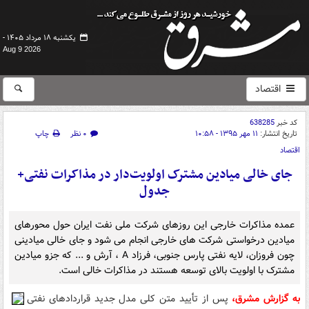
یکشنبه ۱۸ مرداد ۱۴۰۵ -
Aug 9 2026
اقتصاد
کد خبر
638285
تاریخ انتشار:
۱۱ مهر ۱۳۹۵ - ۱۰:۵۸
۰ نظر
چاپ
اقتصاد
جای خالی میادین مشترک اولویت‌دار در مذاکرات نفتی+
جدول
عمده مذاکرات خارجی این روزهای شرکت ملی نفت ایران حول محورهای
میادین درخواستی شرکت های خارجی انجام می شود و جای خالی میادینی
چون فروزان، لایه نفتی پارس جنوبی، فرزاد A ، آرش و ... که جزو میادین
مشترک با اولویت بالای توسعه هستند در مذاکرات خالی است.
به گزارش مشرق،
پس از تأیید متن کلی مدل جدید قراردادهای نفتی