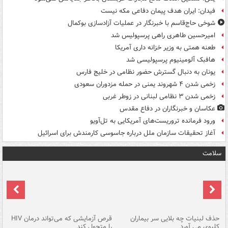
فیدان: ایران هدف پیمان دفاعی مکه نیست
شوخی حاج‌قاسم با خبرنگار در عملیات آزادسازی بوکمال
امیرحسین طاهری راهی پرسپولیس شد
طعنه همتی به وزیر خزانه داری آمریکا
هافبک آلومینیوم پرسپولیسی شد
یونان به دنبال گسترش حضور نظامی در خلیج فارس
زخمی شدن ۴ شهروند یمنی در حمله مزدوران سعودی
زخمی شدن ۳ نظامی لبنانی در زوطر غربی
عکاسان و خبرنگاران در دفاع مقدس
ورود فرمانده تروریست‌های آمریکایی به تل‌آویو
آغاز تحقیقات سازمان ملل درباره جاسوسی کارمندش برای اسرائیل
سلامت
حذف لبنیات چه بلایی سر بیماران
قرص آزمایشی که می‌تواند درمان HIV
عل
کلیوی می آورد
را متحول کند
قل