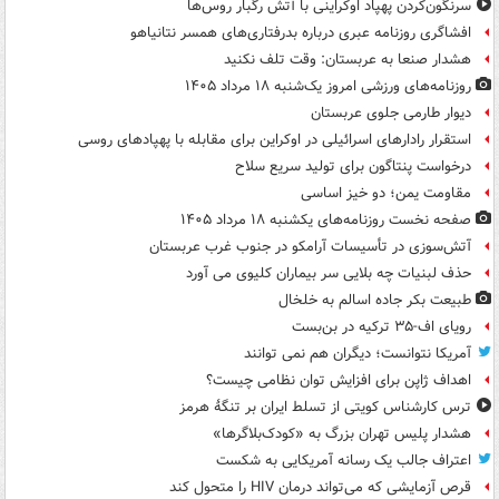
سرنگون‌کردن پهپاد اوکراینی با آتش رگبار روس‌ها
افشاگری روزنامه عبری درباره بدرفتاری‌های همسر نتانیاهو
هشدار صنعا به عربستان: وقت تلف نکنید
روزنامه‌های ورزشی امروز یک‌شنبه ۱۸ مرداد ۱۴۰۵
دیوار طارمی جلوی عربستان
استقرار رادارهای اسرائیلی در اوکراین برای مقابله با پهپادهای روسی
درخواست پنتاگون برای تولید سریع سلاح
مقاومت یمن؛ دو خیز اساسی
صفحه نخست روزنامه‌های یکشنبه ۱۸ مرداد ۱۴۰۵
آتش‌سوزی در تأسیسات آرامکو در جنوب غرب عربستان
حذف لبنیات چه بلایی سر بیماران کلیوی می آورد
طبیعت بکر جاده اسالم به خلخال
رویای اف-۳۵ ترکیه در بن‌بست
آمریکا نتوانست؛ دیگران هم نمی توانند
اهداف ژاپن برای افزایش توان نظامی چیست؟
ترس کارشناس کویتی از تسلط ایران بر تنگۀ هرمز
هشدار پلیس تهران بزرگ به «کودک‌بلاگرها»
اعتراف جالب یک رسانه آمریکایی به شکست
قرص آزمایشی که می‌تواند درمان HIV را متحول کند