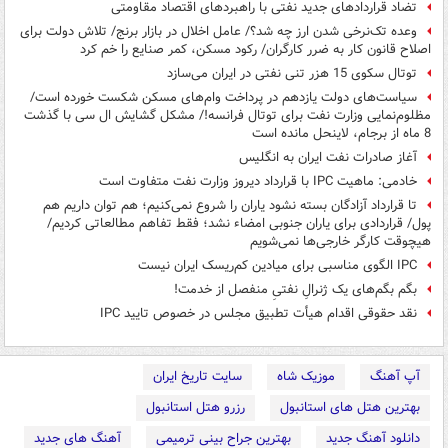
تضاد قراردادهای جدید نفتی با راهبردهای اقتصاد مقاومتی
وعده تک‌نرخی شدن ارز چه شد؟/ عامل اخلال در بازار برنج/ تلاش دولت برای
اصلاح قانون کار به ضرر کارگران/ رکود مسکن،‌ کمر صنایع را خم کرد
توتال سکوی 15 هزر تنی نفتی در ایران می‌سازد
سیاست‌های دولت یازدهم در پرداخت وام‌های مسکن شکست خورده است/
مظلوم‌نمایی وزارت نفت برای توتال فرانسه!/ مشکل گشایش ال سی با گذشت
8 ماه از برجام، لاینحل مانده است
آغاز صادرات نفت ایران به انگلیس
خادمی: ماهیت IPC با قرارداد دیروز وزارت نفت‌ متفاوت است
تا قرارداد آزادگان بسته نشود یاران را شروع نمی‌کنیم؛ هم توان داریم هم
پول/ قراردادی برای یاران جنوبی امضاء نشد؛ فقط تفاهم مطالعاتی کردیم/
هیچوقت کارگر خارجی‌ها نمی‌شویم
IPC الگوی مناسبی برای میادین کم‌ریسک ایران نیست
بگم بگم‌های یک ژنرالِ نفتیِ منفصل از خدمت!
نقد حقوقی اقدام هیأت تطبیق مجلس در خصوص تایید IPC
آپ آهنگ
موزیک شاه
سایت تاریخ ایران
بهترین هتل های استانبول
رزرو هتل استانبول
دانلود آهنگ جدید
بهترین جراح بینی ترمیمی
آهنگ های جدید