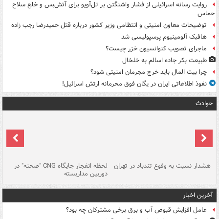
روایت رسانه اسرائیلی از فشار واشنگتن بر تل‌آویو برای آتش‌بس و خلع سلاح
حماس
توضیحات معاون امنیتی و انتظامی وزیر کشور درباره قتل حمیدرضا رجب زاده
هافبک آلومینیوم پرسپولیسی شد
ماجرای تصویب کنوانسیون خزر چیست؟
طبیعت بکر جاده اسالم به خلخال
چرا بیت المال باید خرج مجرمان امنیتی شود؟
نفوذ اطلاعاتی ایران در یگان فوق محرمانه ارتش اسرائیل!
حوادث
ای
هشدار نسبت به وفوع تندباد در تهران
لحظه انفجار جایگاه CNG "صحنه" در
دس
دوربین مداربسته
ات
آخرین اخبار
عامل افزایش قبوض آب و برق برخی مشترکان چه بود؟