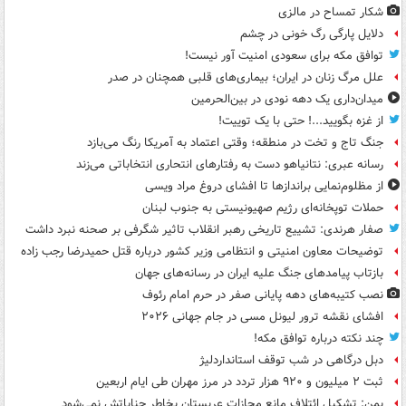
شکار تمساح در مالزی
دلایل پارگی رگ خونی در چشم
توافق مکه برای سعودی امنیت آور نیست!
علل مرگ زنان در ایران؛ بیماری‌های قلبی همچنان در صدر
میدان‌داری یک دهه نودی در بین‌الحرمین
از غزه بگویید...! حتی با یک توییت!
جنگ تاج و تخت در منطقه؛ وقتی اعتماد به آمریکا رنگ می‌بازد
رسانه عبری: نتانیاهو دست به رفتارهای انتحاری انتخاباتی می‌زند
از مظلوم‌نمایی براندازها تا افشای دروغ مراد ویسی
حملات توپخانه‌ای رژیم صهیونیستی به جنوب لبنان
صفار هرندی: تشییع تاریخی رهبر انقلاب تاثیر شگرفی بر صحنه نبرد داشت
توضیحات معاون امنیتی و انتظامی وزیر کشور درباره قتل حمیدرضا رجب زاده
بازتاب پیامدهای جنگ علیه ایران در رسانه‌های جهان
نصب کتیبه‌های دهه پایانی صفر در حرم امام رئوف
افشای نقشه ترور لیونل مسی در جام جهانی ۲۰۲۶
چند نکته درباره توافق مکه!
دبل درگاهی در شب توقف استانداردلیژ
ثبت ۲ میلیون و ۹۲۰ هزار تردد در مرز مهران طی ایام اربعین
یمن: تشکیل ائتلاف مانع مجازات عربستان بخاطر جنایاتش نمی‌شود