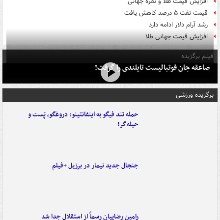
افزایش قیمت طلا و نقره جهانی
قیمت نفت ۵ درصد کاهش یافت
رشد آرام دلار ادامه دارد
افزایش قیمت جهانی طلا
فیلم برگزیده
صاعقه جان فوتبالیست تایلندی را گرفت!
برگزیده ورزشی
حمله تند فیگو به اینفانتینو: دروغگو، پَست‌ و
حیله‌گر!
جنجال جدید نیمار در برزیل +فیلم
رامین رضاییان رسماً از استقلال جدا شد