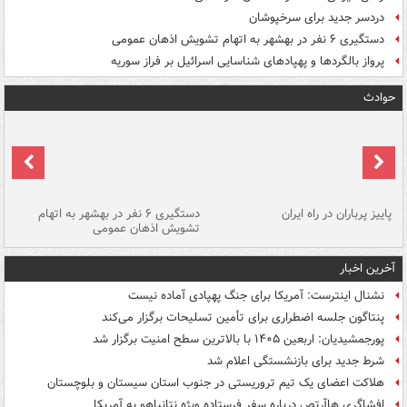
دردسر جدید برای سرخپوشان
دستگیری ۶ نفر در بهشهر به اتهام تشویش اذهان عمومی
پرواز بالگردها و پهپادهای شناسایی اسرائیل بر فراز سوریه
حوادث
ن
پاییز پرباران در راه ایران
دستگیری ۶ نفر در بهشهر به اتهام
تشویش اذهان عمومی
اس
آخرین اخبار
نشنال اینترست: آمریکا برای جنگ پهپادی آماده نیست
پنتاگون جلسه اضطراری برای تأمین تسلیحات برگزار می‌کند
پورجمشیدیان: اربعین ۱۴۰۵ با بالاترین سطح امنیت برگزار شد
شرط جدید برای بازنشستگی اعلام شد
هلاکت اعضای یک تیم تروریستی در جنوب استان سیستان و بلوچستان
افشاگری هاآرتص درباره سفر فرستاده ویژه نتانیاهو به آمریکا