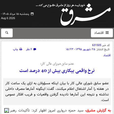
پنجشنبه ۱۵ مرداد ۱۴۰۵ -
Aug 6 2026
اقتصاد
کد خبر
631505
تاریخ انتشار:
۲۵ شهریور ۱۳۹۵ - ۱۵:۲۳
۶ نظر
چاپ
اقتصاد
عضو سابق شورای عالی کار:
نرخ واقعی بیکاری بیش از 40 درصد است
عضو سابق شورای عالی کار با بیان اینکه مسؤولان به ازای یک ساعت کار
در هفته را آمار اشتغال اعلام می‎کنند، گفت: اینگونه آمارها مصرف داخلی
نداشته و نتیجه این آمارها نادیده گرفتن واقعیات و فریب افکار عمومی
است.
به گزارش مشرق،
سید حمزه درواری امروز اظهار کرد: تأکیدات رهبر