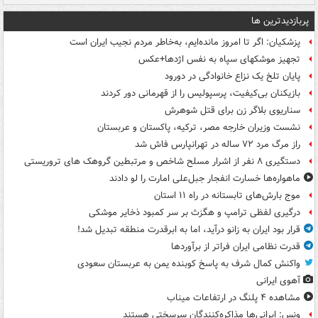
پربازدیدترین ها
پزشکیان: اگر تا امروز مانده‌ایم، به‌خاطر مردم نجیب ایران است
تجهیز موشکهای سپاه به نفس اژدها+عکس
پایان تلخ یک نزاع خانوادگی در دورود
بازیکنان بی‌کیفیت، پرسپولیس را از قهرمانی دور کردند
سناریوی بلاگر زن برای قتل شوهرش
نشست وزیران خارجه مصر، ترکیه، پاکستان و عربستان
راز مرگ مرد ۷۲ ساله در تهرانپارس فاش شد
دستگیری ۸ نفر از اشرار مسلح شاخص و مرتبطین گروهک های تروریستی
ماهواره‌ها خسارت انفجار جبل‌علی امارت را لو دادند
موج بارش‌های تابستانه در راه ۱۱ استان
درگیری لفظی ترامپ و هگزث بر سر کمبود ذخایر موشکی
قرار بود ایران به زانو درآید، اما به ابرقدرت منطقه تبدیل شد!
قدرت نظامی ایران فراتر از برآوردها
واکنش کمال شرف به پاسخ کوبنده یمن به عربستان سعودی
آهوی ایرانی
مشاهده ۴ پلنگ در ارتفاعات میناب
ونس: ایرانی‌ها مذاکره‌کنندگان سرسختی هستند