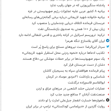
پادشاه سنگین‌وزنی که در جهان رقیب ندارد
بیانیه ۸ کشور عربی علیه تجاوزات رژیم صهیونیستی در غزه
بیانیه خانواده شهید لاریجانی درباره برخی گمانه‌زنی‌های رسانه‌ای
عربستان فرمانده ائتلاف دریایی چندملیتی را منصوب کرد
زیان بیش از ۱۰۰ همتی به صندوق‌ بازنشستگی نفت
ترکیه: تروریسم اسرائیل در کرانه باختری و قدس اشغالی ادامه دارد
ایران آقای بلامنازع تنگه هرمز!
سردار ابن‌الرضا: دست نیروهای مسلح برای پاسخ پُر است
تکذیب ادعاها درباره «نحوه ردزنی محل استقرار شهید لاریجانی»
یک‌ سوم صهیونیست‌ها در برابر حملات موشکی بی دفاع هستند
دشان از دست عربستان فرار کرد
پیام فرمانده هوافضای سپاه به بسیجیان کاشان
شناسایی و بازداشت ۲۱مزدور موساد در کرمان
ابوالقاسم قاسم‌زاده درگذشت
عملیات امنیتی حشد الشعبی در مرزهای عراق و اردن
صنعت‌نفت آبادان ۲ مدافع جدید جذب کرد
ماهواره‌ها خسارت انفجار جبل‌علی امارت را لو دادند
روایت گاردین از «دیپلماسی کودکستانی» ترامپ در برابر ایران