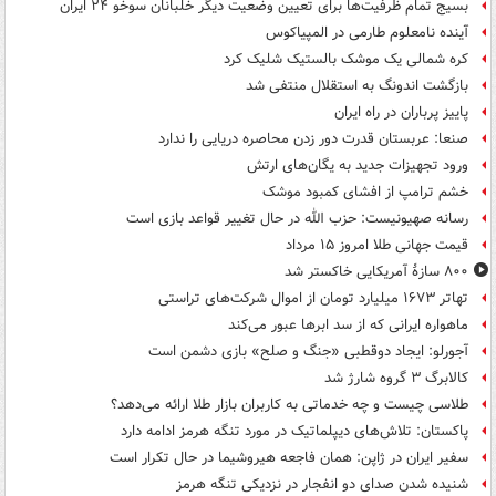
بسیج تمام ظرفیت‌ها برای تعیین وضعیت دیگر خلبانان سوخو ۲۴ ایران
آینده نامعلوم طارمی در المپیاکوس
کره شمالی یک موشک بالستیک شلیک کرد
بازگشت اندونگ به استقلال منتفی شد
پاییز پرباران در راه ایران
صنعا: عربستان قدرت دور زدن محاصره دریایی را ندارد
ورود تجهیزات جدید به یگان‌های ارتش
خشم ترامپ از افشای کمبود موشک
رسانه صهیونیست: حزب الله در حال تغییر قواعد بازی است
قیمت جهانی طلا امروز ۱۵ مرداد
۸۰۰ سازۀ آمریکایی خاکستر شد
تهاتر ۱۶۷۳ میلیارد تومان از اموال شرکت‌های تراستی
ماهواره ایرانی که از سد ابرها عبور می‌کند
آجورلو: ایجاد دوقطبی «جنگ و صلح‌» بازی دشمن است
کالابرگ ۳ گروه شارژ شد
طلاسی چیست و چه خدماتی به کاربران بازار طلا ارائه می‌دهد؟
پاکستان: تلاش‌های دیپلماتیک در مورد تنگه هرمز ادامه دارد
سفیر ایران در ژاپن: همان فاجعه هیروشیما در حال تکرار است
شنیده شدن صدای دو انفجار در نزدیکی تنگه هرمز