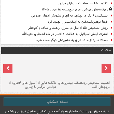
تکذیب شایعه معافیت سربازان فراری
روزنامه‌های ورزشی امروز پنج‌شنبه ۱۵ مرداد ۱۴۰۵
دستگیری ۶ نفر در بهشهر به اتهام تشویش اذهان عمومی
فیفا توهین‌کنندگان به اینفانتینو را تهدید کرد
روش تشخیص طلا از بدل در منزل؛ راهنمای ساده و کم‌خطر
اعتراف ارتش اسرائیل به هلاکت ۲ افسر در تله انفجاری حزب‌الله
بغداد: نباید از خاک عراق به کشورهای دیگر حمله شود
سلامت
اهمیت تشخیص زودهنگام بیماری‌های
ناگفته‌هایی از آمپول های لاغری؛ از
دریچه‌ای قلب
عوارض مرگبار تا زیبایی
تا
نسخه دسکتاپ
کليه حقوق اين سايت متعلق به پایگاه خبري-تحليلي مشرق نيوز می باشد و