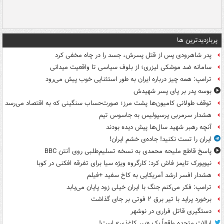
پربازدیدترین ها
پدر شاهرودی پس از قتل پسرش، جسد را در چاه مخفی کرد
سامانه ضد موشکی لیزری؛ از بلوف سیاسی تا واقعیت میدانی
ترامپ: همه چیز درباره ایران به طور استثنایی خوب پیش می‌رود
بوسه‌ پدر بر پای پسر شهیدش
توقف طولانی کامیون‌ها پشت مرز؛ صورت‌حساب سنگینی که به اقتصاد می‌رسد
هشدار سرمربی پرسپولیس به جاسوس تیم
آنچه رهبر شهید سال‌ها پیش دیده بودند
ایران را تست نکنید! جاده‌ی خشم ایران!
پاسخ قاطع ملیحه محمدی به نسخه تسلیم‌طلبی روی آنتن BBC
نیویورک تایمز فاش کرد: کارگروه ویژه سیا برای تفرقه افکنی در کوبا
هشدار افسر ارشد آمریکایی به کاخ سفید +فیلم
ترامپ: فکر می‌کنم جنگ با ایران خیلی زود پایان می‌یابد
برخورد پراید با تیر برق ۲ فوتی بر جای گذاشت
دستگیری قاتل فراری در نوشهر
ایالات متحده واقعاً یک «ببر کاغذی» است!