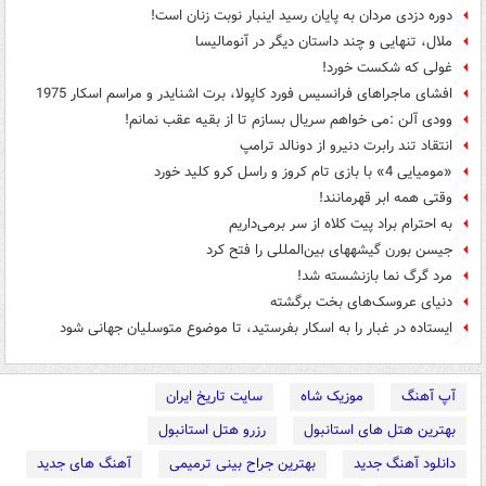
دوره دزدی مردان به پایان رسید اینبار نوبت زنان است!
ملال، تنهایی و چند داستان دیگر در آنومالیسا
غولی که شکست خورد!
افشای ماجراهای فرانسیس فورد کاپولا، برت اشنایدر و مراسم اسکار 1975
وودی آلن :می خواهم سریال بسازم تا از بقیه عقب نمانم!
انتقاد تند رابرت دنیرو از دونالد ترامپ
«مومیایی 4» با بازی تام کروز و راسل کرو کلید خورد
وقتی همه ابر قهرمانند!
به احترام براد پیت کلاه از سر برمی‌داریم
جیسن بورن گیشه‎‎های بین‌المللی را فتح کرد
مرد گرگ نما بازنشسته شد!
دنیای عروسک‌های بخت برگشته
ایستاده در غبار را به اسکار بفرستید، تا موضوع متوسلیان جهانی شود
آپ آهنگ
موزیک شاه
سایت تاریخ ایران
بهترین هتل های استانبول
رزرو هتل استانبول
دانلود آهنگ جدید
بهترین جراح بینی ترمیمی
آهنگ های جدید