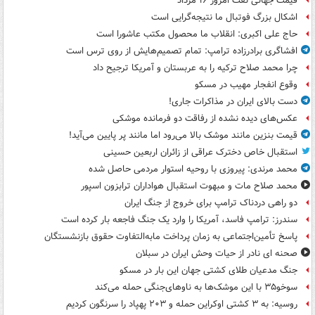
قیمت جهانی نفت امروز ۱۶ مرداد
اشکال بزرگ فوتبال ما نتیجه‌گرایی است
حاج علی اکبری: انقلاب ما محصول مکتب عاشورا است
افشاگری برادرزاده ترامپ: تمام تصمیم‌هایش از روی ترس است
چرا محمد صلاح ترکیه را به عربستان و آمریکا ترجیح داد
وقوع انفجار مهیب در مسکو
دست بالای ایران در مذاکرات جاری!
عکس‌های دیده نشده از رفاقت دو فرمانده‌ موشکی
قیمت بنزین مانند موشک بالا می‌رود اما مانند پر پایین می‌آید!
استقبال خاص دخترک عراقی از زائران اربعین حسینی
محمد مرندی: پیروزی با روحیه استوار مردمی حاصل شده
محمد صلاح مات و مبهوت استقبال هواداران ترابزون اسپور
دو راهی دردناک ترامپ برای خروج از جنگ ایران
سندرز: ترامپ فاسد، آمریکا را وارد یک جنگ فاجعه بار کرده است
پاسخ تأمین‌اجتماعی به زمان پرداخت مابه‌التفاوت حقوق بازنشستگان
صحنه ای نادر از حیات وحش ایران در سبلان
جنگ مدعیان طلای کشتی جهان این بار در مسکو
سوخو۳۵ با این موشک‌ها به ناوهای‌جنگی حمله می‌کند
روسیه: به ۳ کشتی اوکراین حمله و ۲۰۳ پهپاد را سرنگون کردیم