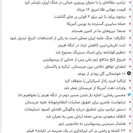
ترامپ مقاله‌ای را با عنوان پیروزی خیالی در جنگ ایران بازنشر کرد
قیمت جهانی طلا امروز ۱۶ مرداد
برخورد پراید با تیر برق ۲ فوتی بر جای گذاشت
حمله سایبری گسترده به بورس آمریکا
صنعا: نیروهای ما در کمین‌ هستند
تلگراف: جنگ علیه ایران ممکن است به یکی از اشتباهات تاریخ تبدیل شود
ثبت تاریخی‌ترین کاهش تردد در تنگه هرمز
تنظیم قولنامه برای اسناد سبزرنگ ممنوع شد
شروع تلخ مدافع تیم ملی پس از جدایی از پرسپولیس
امضای توافق دفاعی بین عربستان، ترکیه و پاکستان
۱۰ خوشحالی گل زودتر از موعد
ایتالیا خرید رادار اسرائیلی را متوقف کرد
واردات نفت آمریکا از عربستان صفر شد
محسن رضایی: اجازه باز شدن مسیر دوم در تنگه هرمز را نخواهیم داد
درخواست عامری برای تعویق عملیات انتقام‌جویانه علیه عربستان
دستور ترامپ برای تحقیق درباره چگونگی افشای کمبود تسلیحات
ائتلاف سعودی مدعی حمله ارتش یمن به نجران شد
هشدار سرمربی پرسپولیس به جاسوس تیم
۲۲ کشته و زخمی بر اثر تیراندازی در یک مدرسه در تایلند+ فیلم