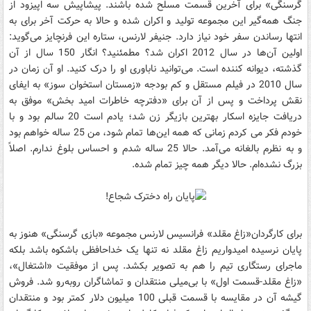
گرسنگی» برای آخرین قسمت مسلح شده باشند. پیشاپیش سه اپیزود از
جنگ همه‌گیر این مجموعه تولید و اکران شده و حالا به حرکت آخر برای به
انتها رساندن سفر خود نیاز دارد. جنیفر لارنس، ستاره این فرنچایز می‌گوید:
اولین آن‌ها در سال 2012 اکران شد؟ مطمئنید؟ انگار 150 سال از آن
گذشته، دیوانه کننده است. می‌توانید ناباوری او را درک کنید. او آن زمان در
سال 2010 در فیلم مستقل و کم بودجه «زمستان استخوان سوز» به ایفای
نقش پرداخت و پس از آن برای «دفترچه خاطرات امید بخش» موفق به
دریافت جایزه اسکار بهترین بازیگر زن شد؛ یادم است 20 سالم بود و با
خودم فکر می کردم زمانی که همه این‌ها تمام شود، من 25 ساله خواهم بود
و به نظرم بالغانه می‌آمد. حالا 25 ساله شدم و احساس بلوغ ندارم. اصلاً
بزرگ نشده‌ام. حالا دیگر همه چیز تمام شده.
برای کارگردان«زاغ مقلد» فرانسیس لارنس مجموعه «بازی گرسنگی» هنوز به
پایان نرسیده امیدواریم زاغ مقلد نه تنها یک خداحافظی باشکوه باشد بلکه
ماجرای رستگاری تیم را هم به تصویر بکشد. پس از موفقیت «اشتغال»،‌
«زاغ مقلد-قسمت اول» با بی‌میلی منتقدان و تماشاگران روبه‌رو شد. فروش
گیشه آن در مقایسه با قسمت قبلی 100 میلیون دلار کمتر بود و منتقدان