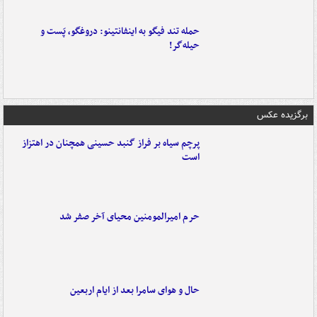
حمله تند فیگو به اینفانتینو: دروغگو، پَست‌ و
حیله‌گر!
برگزیده عکس
پرچم سیاه بر فراز گنبد حسینی همچنان در اهتزاز
است
حرم امیرالمومنین محیای آخر صفر شد
حال و هوای سامرا بعد از ایام اربعین