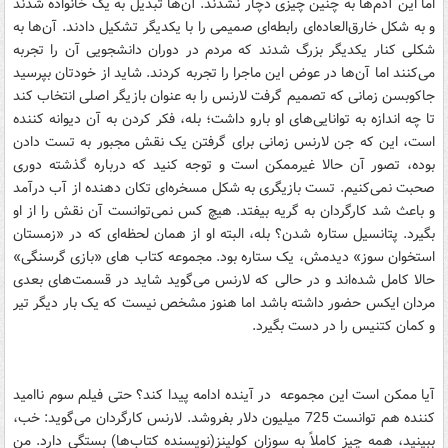
اما این آدم‌ها به چنین چیزی دچار نشدند. آن‌ها تبدیل به یک خانواده شدند
و به شکل خارق‌العاده‌ای رابطه‌‌ای صمیمی را با یکدیگر تشکیل دادند. آن‌ها به
شکلی کنار یکدیگر بزرگ شدند که مردم در دوران دانشجویی آن را تجربه
می‌کنند اما آن‌ها در عوض این ماجرا را تجربه کردند. شاید از خودتان بپرسید
جاکوبسن زمانی که تصمیم گرفت لارنس را به عنوان بازیگر اصلی انتخاب کند
تا چه اندازه به توانایی‌های او بارو داشت؛ بله، فکر کردن به آن دیوانه‌ کننده
است، این که جن لارنس زمانی برای گرفتن یک نقش مجبور به تست دادن
بوده، تصور آن حالا غیرممکن است و توجه کنید که درباره گذشته دوری
صحبت نمی‌کنیم. تست بازیگری به شکل مسخره‌ای تکان دهنده از آب درآمد
و باعث شد کارگردان به گریه بیفتد. هیچ کس نمی‌توانست آن نقش را از او
بگیرد. پتانسیل ستاره شدن؟ بله، البته او از همان لحظه‌ای که در «زمستان
استخوان سوز» دیدمش، یک ستاره بود. مجموعه کتاب های «بازی گرسنگی»
حالا کامل شده‌‌اند و در حالی که لارنس می‌گوید شاید در قسمت‌های بعدی
مردان ایکس حضور داشته باشد اما هنوز مشخص نیست که یک بار دیگر تیر
و کمان کتنیس را در دست بگیرد.
آیا ممکن است این مجموعه در آینده ادامه پیدا کند؟ حتی فیلم سوم ناامید
کننده هم توانست 725 میلیون دلار بفروشد. لارنس کارگردان می‌گوید: خب،‌
ببینید، همه چیز کاملاً به سوزان کولینز(نویسنده کتاب‌ها) بستگی دارد. من