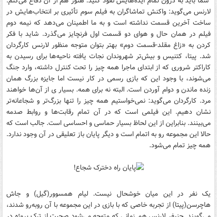
شما باید به درون تمام ایده‌هایش نفوذ کنید. هنوز هم از آن دفاع می‌کنم.
لارنس می‌گوید: واکنش تماشاگران به فیلم سوم تأثیری بر انتخاب‌هایش در
ساخت آخرین قسمت نداشته است و به ما اطمینان می‌‌دهد که نیمه دوم
فیلم در همان حال و هوای دو قسمت اول فرنچایز می‌گذرد. شاید با فکر
کردن به «زاغ مقلد-قسمت دوم» بهتر بتوان متوجه منظور لارنس کارگردان
شد. پیتا، کتنیس و بیش‌تر شهروندان نجات یافته ناحیه‌ها برای رسیدن به
کاراکتر شروری که از ابتدای ماجرا همه چیز را تحت کنترل داشته، وارد جنگ
می‌شوند، با وجود این که بازی رسمی در کار نیست اما جایزه بزرگ همان
زنده ماندن و دوام آوردن است. البته نه برای همه. بسیار ی از آن‌ها خواهند
مرد. کارگردان می‌گوید: نمی‌خواستیم همه چیز را تنها بزرگ‌تر و شجاعانه‌تر
نشان دهیم. این فیلمی است که در آن تمام رقابت‌ها و روابط صدمه
می‌بینند. بنابراین از این لحاظ بسیار حماسی و احساسی است. جالب است که
حالا این مجموعه رو به اتمام است و دیگر پایان باز تعلیقی در آن وجود ندارد.
همه چیز تمام می‌شود.
یک نفر در این میان خوشحال نیست. لیام همسوور(گیل) و جاش
هاچرسن(پیتا) از تجربه خاصی که با بازی در این مجموعه با آن روبه‌رو شدند،
می‌گویند. جنیفر لارنس هم زمانی که متوجه می‌شود صحبت از ترک پروژه در