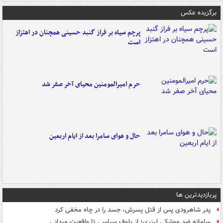
برگزیده عکس
پرچم سیاه بر فراز گنبد حسینی همچنان در اهتزاز
است
حرم امیرالمومنین محیای آخر صفر شد
حال و هوای سامرا بعد از ایام اربعین
پربازدیدترین ها
پدر شاهرودی پس از قتل پسرش، جسد را در چاه مخفی کرد
سامانه ضد موشکی لیزری؛ از بلوف سیاسی تا واقعیت میدانی