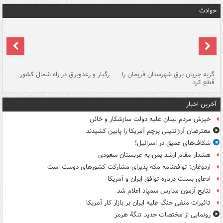
حوادث
گربه جریان برق شهرستان فریمان را
رگبار و رعدوبرق در راه شمال کشور
قطع کرد
گذ
آخرین اخبار
خیزش مردم لبنان علیه دولت سازشکار و خائن
معترضان آرژانتینی پرچم آمریکا را پایین کشیدند
شکاف‌های عمیق در اسرائیل!
هشدار مقام ارشد یمن به عربستان سعودی
اردوغان: توافقنامه مکه پذیرای مشارکت کشورهای دوست است
ادعای بسنت درباره توافق ایران و آمریکا
نتایج آزمون مدارس سمپاد اعلام شد
تاثیرات منفی جنگ علیه ایران بر بازار کار آمریکا
رونمایی از مختصات جدید تنگۀ هرمز