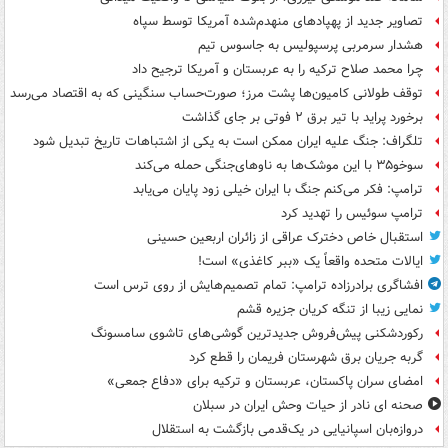
تصاویر جدید از پهپادهای منهدم‌شده آمریکا توسط سپاه
هشدار سرمربی پرسپولیس به جاسوس تیم
چرا محمد صلاح ترکیه را به عربستان و آمریکا ترجیح داد
توقف طولانی کامیون‌ها پشت مرز؛ صورت‌حساب سنگینی که به اقتصاد می‌رسد
برخورد پراید با تیر برق ۲ فوتی بر جای گذاشت
تلگراف: جنگ علیه ایران ممکن است به یکی از اشتباهات تاریخ تبدیل شود
سوخو۳۵ با این موشک‌ها به ناوهای‌جنگی حمله می‌کند
ترامپ: فکر می‌کنم جنگ با ایران خیلی زود پایان می‌یابد
ترامپ سوئیس را تهدید کرد
استقبال خاص دخترک عراقی از زائران اربعین حسینی
ایالات متحده واقعاً یک «ببر کاغذی» است!
افشاگری برادرزاده ترامپ: تمام تصمیم‌هایش از روی ترس است
نمایی زیبا از تنگه کریان جزیره قشم
رکوردشکنی پیش‌فروش جدیدترین گوشی‌های تاشوی سامسونگ
گربه جریان برق شهرستان فریمان را قطع کرد
امضای سران پاکستان، عربستان و ترکیه برای «دفاع جمعی»
صحنه ای نادر از حیات وحش ایران در سبلان
دروازه‌بان اسپانیایی در یک‌قدمی بازگشت به استقلال