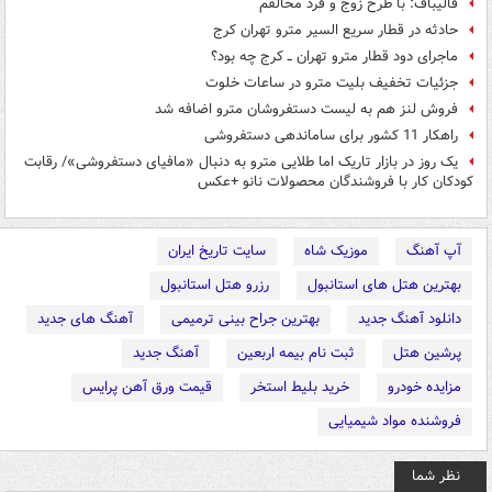
قالیباف: با طرح زوج و فرد مخالفم
حادثه در قطار سریع‌ السیر مترو تهران کرج
ماجرای دود قطار مترو تهران ــ کرج چه بود؟
جزئیات تخفیف بلیت مترو در ساعات خلوت
فروش لنز هم به لیست دستفروشان مترو اضافه شد
راهکار 11 کشور برای ساماندهی دستفروشی
یک روز در بازار تاریک اما طلایی مترو به دنبال «مافیای دستفروشی»/ رقابت
کودکان کار با فروشندگان محصولات نانو +عکس
آپ آهنگ
موزیک شاه
سایت تاریخ ایران
بهترین هتل های استانبول
رزرو هتل استانبول
دانلود آهنگ جدید
بهترین جراح بینی ترمیمی
آهنگ های جدید
پرشین هتل
ثبت نام بیمه اربعین
آهنگ جدید
مزایده خودرو
خرید بلیط استخر
قیمت ورق آهن پرایس
فروشنده مواد شیمیایی
نظر شما