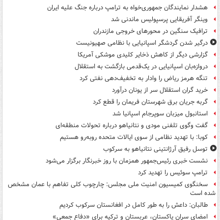
هشدار نمایندگان جمهوری‌خواه به ترامپ درباره جنگ علیه ایران
وینگر آفریقایی پرسپولیس ماندنی شد
ترافیک سنگین در محورهای خروجی مازندران
درگیر شدن گردشگر اسپانیایی با نظامی صهیونیست
گزارشی دیگر از کاهش ذخایر کلیدی موشکی آمریکا
دروازه‌بان اسپانیایی در یک‌قدمی بازگشت به استقلال
تنگه هرمز ریاض را وادار به تخفیف‌دهی نفتی کرد
خرید گران استقلال سر از یونان درآورد
گربه جریان برق شهرستان فریمان را قطع کرد
استانبول میزبان سوپرجام اسپانیا شد
گفت وگوی تلفنی مودی و نتانیاهو درباره تحولات منطقه‌ای
کوبا: با تهدید نظامی از سوی ایالات متحده روبه‌رو هستیم
توسل رفیق آرژانتینی نتانیاهو به سرکوب
نشست خبری رئیس‌جمهور همزمان با روز خبرنگار برگزار می‌شود
ترامپ سوئیس را تهدید کرد
سخنگوی کمیسیون امنیت ملی مجلس: چارچوب کلی تفاهم با عمان مشخص
شده است
طالبان: داعش را به طور کامل در افغانستان سرکوب کردیم
امضای سران پاکستان، عربستان و ترکیه برای «دفاع جمعی»