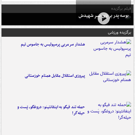
فیلم برگزیده
بوسه‌ پدر بر پای پسر شهیدش
برگزیده ورزشی
هشدار سرمربی پرسپولیس به جاسوس تیم
پیروزی استقلال مقابل همنام خوزستانی
حمله تند فیگو به اینفانتینو: دروغگو، پَست‌ و
حیله‌گر!