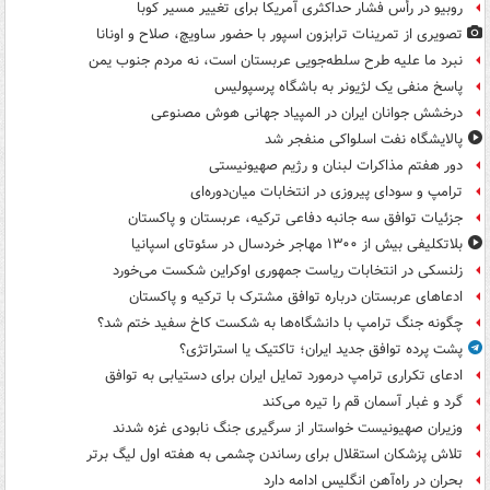
روبیو در رأس فشار حداکثری آمریکا برای تغییر مسیر کوبا
تصویری از تمرینات ترابزون اسپور با حضور ساویچ، صلاح و اونانا
نبرد ما علیه طرح سلطه‌جویی عربستان است، نه مردم جنوب یمن
پاسخ منفی یک لژیونر به باشگاه پرسپولیس
درخشش جوانان ایران در المپیاد جهانی هوش مصنوعی
پالایشگاه نفت اسلواکی منفجر شد
دور هفتم مذاکرات لبنان و رژیم صهیونیستی
ترامپ و سودای پیروزی در انتخابات میان‌دوره‌ای
جزئیات توافق سه جانبه دفاعی ترکیه، عربستان و پاکستان
بلاتکلیفی بیش از ۱۳۰۰ مهاجر خردسال در سئوتای اسپانیا
زلنسکی در انتخابات ریاست جمهوری اوکراین شکست می‌خورد
ادعاهای عربستان درباره توافق مشترک با ترکیه و پاکستان
چگونه جنگ ترامپ با دانشگاه‌ها به شکست کاخ سفید ختم شد؟
پشت پرده توافق جدید ایران؛ تاکتیک یا استراتژی؟
ادعای تکراری ترامپ درمورد تمایل ایران برای دستیابی به توافق
گرد و غبار آسمان قم را تیره می‌کند
وزیران صهیونیست خواستار از سرگیری جنگ نابودی غزه شدند
تلاش پزشکان استقلال برای رساندن چشمی به هفته اول لیگ برتر
بحران در راه‌آهن انگلیس ادامه دارد