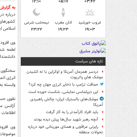
۱۲:۱۰
۰۵:۱۷
۰۳:۴۲
به گزار
درباره د
کشورهای 
غروب خورشید
اذان مغرب
نیمه‌شب شرعی
اسلامی ای
۲۳:۲۲
۱۹:۲۳
۱۹:۰۳
وی افزود:
لطمه شده
دانشمندا
تازه های سیاست
سخنگوی ک
دردسر همزمان آمریکا و اوکراین با ته کشیدن
انرژی ات
موشک های پاتریوت
وابسته به
حماقت ترامپ با ذخایر انرژی جهان چه کرد؟
این دیپلماسی نمایشی، شکست خورده است
نقوی حسین
موشک‌های بالستیک ایران؛ چالش راهبردی
آمریکا
آژانس من
باید افراد کارآمدتر را به کار گرفت
اطلاعات م
آنچه رهبر شهید سال‌ها پیش دیده بودند
وی افزود
رایزنی عراقچی و همتای موریتانی خود درباره
تحولات منطقه
موضوعات 