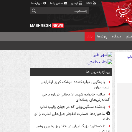
RSS
آرشیو
تماس با ما
دربارهٔ ما
MASHREGH
NEWS
یلم
دیدگاه
پیوندها
بازار
اپ
پربازدیدترین ها
یاوه‌گویی تولیدکننده موشک کروز اوکراینی
علیه ایران
بیانیه خانواده شهید لاریجانی درباره برخی
گمانه‌زنی‌های رسانه‌ای
پادشاه سنگین‌وزنی که در جهان رقیب ندارد
ماهواره‌ها خسارت انفجار جبل‌علی امارت را لو
دادند
۶ دستاورد بزرگ ایران در ۱۶۰ روز رهبری رهبر
انقلاب