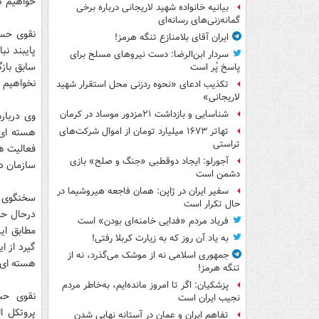
خواهیم ک
بیانیه خانواده شهید لاریجانی درباره برخی
گمانه‌زنی‌های رسانه‌ای
نقوی حسی
ایران آقای بلامنازع تنگه هرمز!
پایبند نب
سردار ابن‌الرضا: دست نیروهای مسلح برای
سابق باز
پاسخ پُر است
نخواهیم د
تکذیب ادعای «نحوه ردزنی محل استقرار شهید
لاریجانی»
شناسایی و بازداشت ۲۱مزدور موساد در کرمان
وی دربار
هسته ای 
تهاتر ۱۶۷۳ میلیارد تومان از اموال شرکت‌های
تراستی
فعالیت ه
آجورلو: ایجاد دوقطبی «جنگ و صلح‌» بازی
سازمان د
دشمن است
سفیر ایران در ژاپن: همان فاجعه هیروشیما در
سخنگوی ک
حال تکرار است
درحال حا
فریاد مردم «فدایی خامنه‌ای بودن» است
مطابق ای
به یاد آن روز که به زیارت کربلا رفتی!
گیرد از ا
جمهوری اسلامی نه از موشک می‌گذرد، نه از
هسته ای ا
تنگه هرمز!
پزشکیان: اگر تا امروز مانده‌ایم، به‌خاطر مردم
نقوی حسی
نجیب ایران است
پروتکل ا
تفاهم ایران و عمان در آستانه نهایی شدن