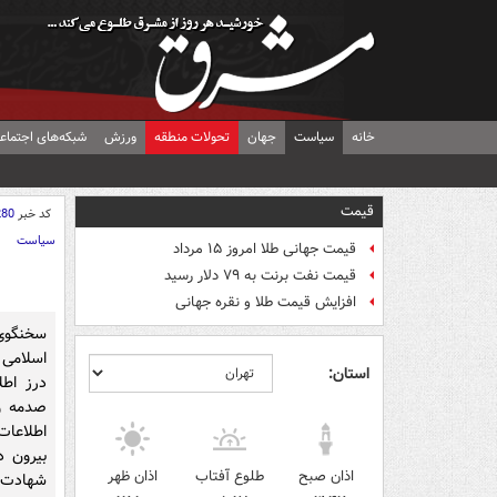
خانه
سیاست
جهان
تحولات منطقه
ورزش
شبکه‌های اجتماع
قیمت
کد خبر
280
سیاست
قیمت جهانی طلا امروز ۱۵ مرداد
قیمت نفت برنت به ۷۹ دلار رسید
افزایش قیمت طلا و نقره جهانی
سخنگوی
اسلامی 
استان:
درز اطل
صدمه و
اطلاعات
بیرون د
اذان صبح
طلوع آفتاب
اذان ظهر
شهادت 