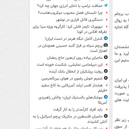
حماقت ترامپ با ذخایر انرژی جهان چه کرد؟
چرا تابستان فصل محبوب میکروب‌هاست؟
ب برجام
دستگیری قاتل فراری در نوشهر
 به روال
ه اجازه
نیویورک تایمز فاش کرد: کارگروه ویژه سیا برای
تفرقه افکنی در کوبا
کنترل کامل تنگه هرمز در دست ایران!
پرچم سیاه بر فراز گنبد حسینی همچنان در
نشمندان
اهتزاز است
رد و ما
ماجرای پیاده روی اربعین حاج رمضان
تیم این
این دیپلماسی نمایشی، شکست خورده است
روایت پزشکیان از انحلال بانک آینده
شمیم خوش رضوی در هوای بین‌الحرمین
ی ایران
هشدار افسر ارشد آمریکایی به کاخ سفید
 پذیرفت
+فیلم
قی صورت
موشک‌های بالستیک ایران؛ چالش راهبردی
الیت های
آمریکا
باید افراد کارآمدتر را به کار گرفت
حامیان فلسطین در مکزیک پرچم اسرائیل را به
زیر نظر
آتش کشیدند
 از سوی
دبیرکل سازمان ملل باز هم خواستار آتش‌بس