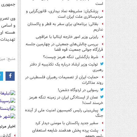
جمهوری اس
است
پزشکیان: مشروطه نماد بیداری، قانون‌گرایی و
مردم‌سالاری ملت ایران است
وی تصریح 
بقائی: برنامه‌ای برای سفر به قطر و پاکستان
و اسامی ک
نداریم
هسته ای 
رایزنی وزیر امور خارجه ایتالیا با عراقچی
تهدیدات ج
بررسی چالش‌های جمعیتی در چهارمین جلسه
قرارگاه جوانی جمعیت قوه قضا
شرط بازگشایی تنگه هرمز چیست؟
منبع: میز
توئیت وزیر ارشاد درباره یک تکذیبیه از دفتر
رهبری
حمایت ایران از تصمیمات رهبران فلسطینی در
روند مذاکرات
رسوایی در اردوگاه دشمن!
عمان از ایستادگی ایران در زمینه تنگه هرمز
خرسند است!
پیش‌بینی رئیس کمیسیون امنیت ملی از آینده
جنگ
سفیر جدید پاکستان با مومنی دیدار کرد
اخبار مرتب
پشت پرده پخش هدفمند شایعه استعفای
گزارش 
رئیس‌جمهور