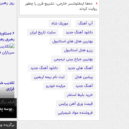
ده‌ها اینفلوئنسر خارجی، تشییع قرن را چطور
روایت کردند
آپ آهنگ
موزیک شاه
دانلود آهنگ جدید
سایت تاریخ ایران
رهبری رهب
بهترین هتل های استانبول
رزرو هتل استانبول
بهترین جراح بینی ترمیمی
آهنگ های جدید
دانلود آهنگ جدید
پرشین هتل
ثبت نام بیمه اربعین
تکذیب شای
آهنگ جدید
مزایده خودرو
فراری
خرید بلیط استخر
فیلم برگزی
قیمت ورق آهن پرایس
بوسه‌ پ
فروشنده مواد شیمیایی
برگزیده و