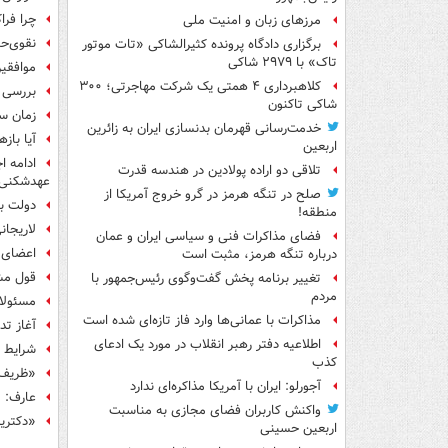
چرا فرا
مرزهای زبان و امنیت ملی
نقوی‌حس
برگزاری دادگاه پرونده کثیرالشاکی «تات موتور
تاک» با ۲۹۷۹ شاکی
موافقی
کلاهبرداری ۴ همتی یک شرکت مهاجرتی؛ ۳۰۰
بررسی 
شاکی تاکنون
زمان س
خدمت‌رسانی قهرمان بدنسازی ایران به زائرین
آیا باز
اربعین
ادامه ا
تلاقی دو اراده پولادین در هندسه قدرت
عهدشکنی ر
صلح در تنگه هرمز در گرو خروج آمریکا از
دولت با
منطقه!
لاریجانی: ۱۸ میلیون ایرانی درگیر آسیب‌ه
فضای مذاکرات فنی و سیاسی ایران و عمان
اعضای 
درباره تنگه هرمز، مثبت است
قول مش
تغییر برنامه پخش گفت‌وگوی رئیس‌جمهور با
مردم
مسئولان
مذاکرات با عمانی‌ها وارد فاز تازه‌ای شده است
آغاز ت
اطلاعیه دفتر رهبر انقلاب در مورد یک ادعای
شرایط ث
کذب
«ظریف 
آجورلو: ایران با آمریکا مذاکره‌ای ندارد
عارف: م
واکنش کاربران فضای مجازی به مناسبت
«دکتری
اربعین حسینی