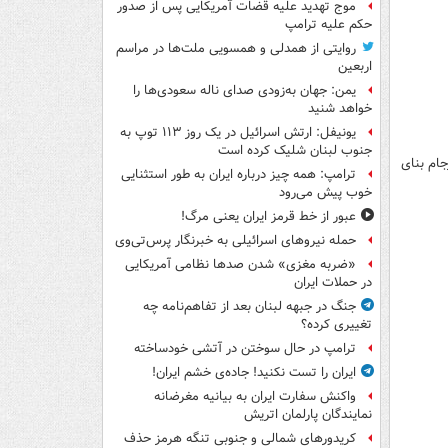
موج تهدید علیه قضات آمریکایی پس از صدور
حکم علیه ترامپ
روایتی از همدلی و همسویی ملت‌ها در مراسم
اربعین
یمن: جهان به‌زودی صدای ناله سعودی‌ها را
خواهد شنید
یونیفل: ارتش اسرائیل در یک روز ۱۱۳ توپ به
جنوب لبنان شلیک کرده است
جام بنای
ترامپ: همه چیز درباره ایران به طور استثنایی
خوب پیش می‌رود
عبور از خط قرمز ایران یعنی مرگ!
حمله نیروهای اسرائیلی به خبرنگار پرس‌تی‌وی
«ضربه مغزی» شدن صدها نظامی آمریکایی
در حملات ایران
جنگ در جبهه لبنان بعد از تفاهم‌نامه چه
تغییری کرده؟
ترامپ در حال سوختن در آتشی خودساخته
ایران را تست نکنید! جاده‌ی خشم ایران!
واکنش سفارت ایران به بیانیه مغرضانه
نمایندگان پارلمان اتریش
کریدورهای شمالی و جنوبی تنگه هرمز حذف