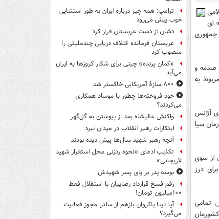
امی
ترامپ: همه چیز درباره ایران به طور استثنایی
خوب پیش می‌رود
 ای
دشان از دست عربستان فرار کرد
 جمهوری
عربستان فرمانده ائتلاف دریایی چندملیتی را
منصوب کرد
«کمانِ پرنده» چینی برای شکار کروزها به ایران
ر صدمه و
می‌آید
ربوط به
۸۰۰ سازۀ آمریکایی خاکستر شد
خود فروخته‌ها چطور با موساد همکاری
می‌کردند؟
ی آژانس
واکنش عالیشاه بعد از پیوستن به گل‌گهر
مان سیا
ابتکارات رهبر انقلاب در میدان نبرد
آنچه رهبر شهید سال‌ها پیش دیده بودند
تکذیب ادعای «نحوه ردزنی محل استقرار شهید
ن از سوی
لاریجانی»
رای درز
بوسه‌ پدر بر پای پسر شهیدش
رقم فسخ قرارداد رضاییان با استقلال فقط
۱۰۰میلیون تومان!
س تمامی
آیا تینا پاکروان بازهم از ساترا مجوز فعالیت
کشورمان
می‌گیرد؟