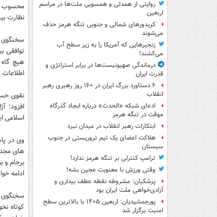
روایتی از همدلی و همسویی ملت‌ها در مراسم
محسوب می
اربعین
نظارت بی
کریدورهای شمالی و جنوبی تنگه هرمز حذف
می‌شوند
سخنگوی ک
زنجیرهایی که آمریکا را به زیر سطح آب
توافقی بی
می‌کشند!
هیچ گاه 
درماندگی صهیونیست‌ها در برابر استراتژی و
اطلاعات 
قدرت ایران
۶ دستاورد بزرگ ایران در ۱۶۰ روز رهبری رهبر
انقلاب
نقوی حسی
افزود: آ
ادعای شبکه «الحدث» درباره ایجاد گذرگاه
موقت در تنگه هرمز
اسلامی ای
ابتکارات رهبر انقلاب در میدان نبرد
هلاکت اعضای یک تیم تروریستی در جنوب
وی در پا
سیستان
های مجدد
ترامپ کنترلی بر تنگه هرمز ندارد!
برجام و ب
وقتی ورزش با معنویت عجین بشه!
ادامه خوا
پزشکیان: مشروطه نقطه عطف بیداری و
آزادی‌خواهی ملت ایران بود
سخنگوی ا
پورجمشیدیان: اربعین ۱۴۰۵ با بالاترین سطح
کوتاه نخ
امنیت برگزار شد