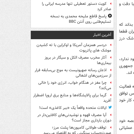
ا دقت و
کویت دستور تعطیلی تنها مدرسه ایرانی را
صادر کرد
پاسخ قاطع ملیحه محمدی به نسخه
تسلیم‌طلبی روی آنتن BBC
داند که
ران قطعا
آخرین اخبار
 شک درز
دردسر همزمان آمریکا و اوکراین با ته کشیدن
موشک های پاتریوت
آثار مخرب مصرف الکل و سیگار در بروز
 ندارد،
بیماری‌ها
 جمهوری
اذعان رسانه صهیونیست به موج بی‌سابقه فرار
اند.
از سرزمین‌های اشغالی
چرا مغز در هنگام خواب، انرژی خود را خالی
 فعالیت
می‌کند؟
س توافق
گرما برای پالایشگاه‌ها و منابع برق اروپا اضطرار
 کار خود
آفرید
ایالات متحده واقعاً یک «ببر کاغذی» است!
آیا مصرف قهوه و نوشیدنی‌های کافئین‌دار در
خصه خود
دوران بارداری مجاز است؟
عملیاتی
توقف طولانی کامیون‌ها پشت مرز؛
صورت‌حساب سنگینی که به اقتصاد می‌رسد