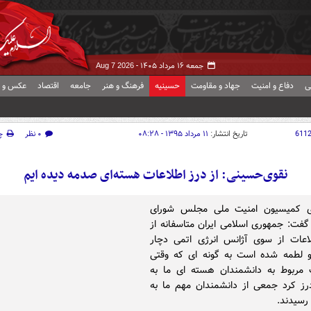
جمعه ۱۶ مرداد ۱۴۰۵ -
Aug 7 2026
ی
دفاع و امنیت
جهاد و مقاومت
حسینیه
فرهنگ و هنر
جامعه
اقتصاد
عکس و ف
611
تاریخ انتشار:
۱۱ مرداد ۱۳۹۵ - ۰۸:۲۸
۰ نظر
چ
نقوی‌حسینی: از درز اطلاعات هسته‌ای صدمه دیده ایم
 کمیسیون امنیت ملی مجلس شورای
گفت: جمهوری اسلامی ایران متاسفانه از
اعات از سوی آژانس انرژی اتمی دچار
 لطمه شده است به گونه ای که وقتی
 مربوط به دانشمندان هسته ای ما به
رز کرد جمعی از دانشمندان مهم ما به
رسیدند.