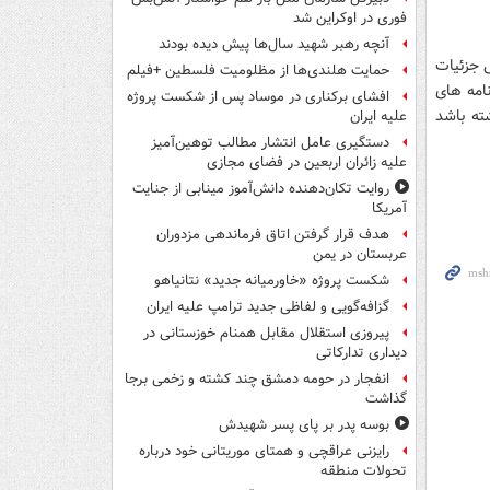
فوری در اوکراین شد
آنچه رهبر شهید سال‌ها پیش دیده بودند
ی جزئیات
حمایت هلندی‌ها از مظلومیت فلسطین +فیلم
نامه های
افشای برکناری در موساد پس از شکست پروژه
ته باشد
علیه ایران
دستگیری عامل انتشار مطالب توهین‌آمیز
علیه زائران اربعین در فضای مجازی
روایت تکان‌دهنده دانش‌آموز مینابی از جنایت
آمریکا
هدف قرار گرفتن اتاق‌ فرماندهی مزدوران
عربستان در یمن
شکست پروژه «خاورمیانه جدید» نتانیاهو
گزافه‌گویی و لفاظی جدید ترامپ علیه ایران
پیروزی استقلال مقابل همنام خوزستانی در
دیداری تدارکاتی
انفجار در حومه دمشق چند کشته و زخمی برجا
گذاشت
بوسه‌ پدر بر پای پسر شهیدش
رایزنی عراقچی و همتای موریتانی خود درباره
تحولات منطقه