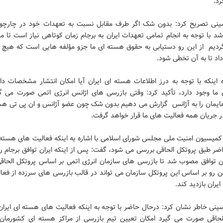
رد.
نی تصریح کرد: بدون شک اگر طرف مقابل نسبت به تعهدات خود در چارچو
اشد با توجه به انجام تمامی تعهدات ایران به برجام زمان کوتاهی نیاز است تا ما
گردیم از این رو دستیابی به حقوق هسته ای ما جزو مؤلفه هایی است که هیچ گا
اد تا به آن تخطی شود.
ه اینکه با توجه به درز اطلاعات هسته ای ایران آیا امکان انتشار مشخصات دا
ما وجود دارد، تأکید کرد: وقتی بازرسی های اژانس انرژی اتمی صورت می گی
ایمان را به آژانس گزارش می دهیم بدون شک چون عضو آژانس و ان پی تی هس
ر جریان همه فعالیت های ما قرار خواهد گرفت.
میسیون امنیت ملی مجلس شورای اسلامی با اشاره به اینکه فعالیت های هسته ا
ضر طبق پروتکل الحاقی بررسی می شود، گفت: پس از اینکه ایران توافق برجام را
ن توافق مصوب شد تا بازرسی های سازمان انرژی اتمی بر اساس پروتکل الحا
ین رو بر اساس این پروتکل سازمان می تواند در قالب بازرسی های سرزده از فع
یران بازدید کند.
نی خاطر نشان کرد: درحال حاضر با توجه به اینکه فعالیت های هسته ای ایران 
لحاقی صورت می گیرد امکان تعیین تیم بازرسی از مراکز هسته ای کشورمان