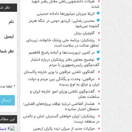
هیئات دانشجویی راهی مقتل رهبر شهید
شدند
نظر شم
کربلا میزبان میلیون‌ها دلداده حسینی
محسن رضایی: کریدور دومی در تنگه هرمز
نام
گشوده نمی‌شود
گاوچران بزدل
ایمیل
پزشکیان: برنامه ملی پزشک خانواده، زیربنای
تحقق عدالت در سلامت است
نظر شما 
در کمین تروریست‌ها و آماده پاسخ قاطعیم
توضیح معاون دفتر پزشکیان درباره انتشار
گفت‌وگوی رئیس‌جمهوری با مردم
گفتگوی تلفنی عراقچی با وزیر خارجه پاکستان
عراقچی: وحدت و یگانگی بین مردم و دولت
ایران و عراق به اوج رسیده
*
لطفا عدد م
گفت‌وگوی تلفنی وزرای امور خارجه ایران و
سلطنت عمان
هشدار القاصی درباره توقف پروژه‌های قضایی؛
«معطل اعتبار نمانید»
پزشکیان: ایران خواهان گسترش تنش و ناامنی
این مطالب
در منطقه نیست
جزئیات جدید از میزان تردد زائران اربعین