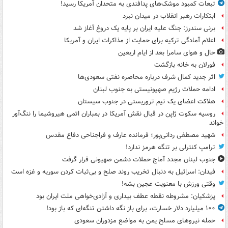
تبعات کمبود موشک‌های پدافندی به متحدان آمریکا رسید!
ابتکارات رهبر انقلاب در میدان نبرد
برنی سندرز: جنگ علیه ایران بر پایه یک دروغ آغاز شد
اعلام آمادگی ترکیه برای حمایت از مذاکرات ایران و آمریکا
حال و هوای سامرا بعد از ایام اربعین
فورلان به خانه بازگشت
اثر جدید کمال شرف درباره محاصره نفتی سعودی‌ها
ادامه حملات رژیم صهیونیستی به جنوب لبنان
هلاکت اعضای یک تیم تروریستی در جنوب سیستان
روسیه سکوت ژاپن در قبال نقش آمریکا در بمباران اتمی هیروشیما را ننگ‌آور
خواند
شهید مصطفی ردانی‌پور؛ فرمانده عارف و فراجناحی دفاع مقدس
ترامپ کنترلی بر تنگه هرمز ندارد!
جنوب لبنان مجدد آماج حملات دشمن صهیونی قرار گرفت
فیدان: اسرائیل به دنبال تخریب روند صلح و بی‌ثبات کردن سوریه و غزه است
وقتی ورزش با معنویت عجین بشه!
پزشکیان: مشروطه نقطه عطف بیداری و آزادی‌خواهی ملت ایران بود
۱۰۰ میلیارد دلار خسارت، برای باز نگه داشتن تنگه‌ای که باز بود!
حمله نیروهای مسلح یمن به مواضع مزدوران سعودی