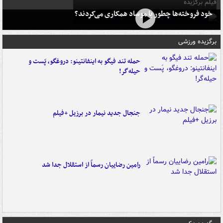
فیلم برگزیده
خود فروخته‌ها چطور با موساد همکاری می‌کردند؟
برگزیده ورزشی
حمله تند فیگو به اینفانتینو: دروغگو، پَست‌ و
حیله‌گر!
جنجال جدید نیمار در برزیل +فیلم
رامین رضاییان رسماً از استقلال جدا شد