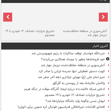
تصادف مرگبار در محور اهواز–شوش ۲
آتش‌سوزی در منطقه حفاظت‌شده
تشریح جزئیات تصادف ۱۲ خودرو با ۱۹
پا
دیزمار مهار شد
مصدوم
آخرین اخبار
حزب‌الله خواستار توقف مذاکرات با رژیم صهیونیستی شد
خود فروخته‌ها چطور با موساد همکاری می‌کردند؟
آتش‌سوزی در منطقه حفاظت‌شده دیزمار مهار شد
کویت دستور تعطیلی تنها مدرسه ایرانی را صادر کرد
حرم امام علی (ع) مهیای عزاداری دهه آخر صفر شد
واکنش عالیشاه بعد از پیوستن به گل‌گهر
ادعای شبکه «الحدث» درباره ایجاد گذرگاه موقت در تنگه هرمز
تشریح جزئیات تصادف ۱۲ خودرو با ۱۹ مصدوم
لیونل مسی چگونه وارد باشگاه میلیاردها شد؟
افشای اقدامات غیراخلاقی فدراسیون فوتبال کره جنوبی برای داوران!