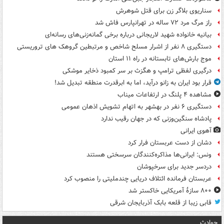
سناریوی بلاگر زن برای قتل شوهرش
راز مرگ مرد ۷۲ ساله در تهرانپارس فاش شد
بیانیه خانواده شهید لاریجانی درباره برخی گمانه‌زنی‌های رسانه‌ای
دستگیری ۸ نفر از اشرار مسلح شاخص و مرتبطین گروهک های تروریستی
موج بارش‌های تابستانه در راه ۱۱ استان
درگیری لفظی ترامپ و هگزث بر سر کمبود ذخایر موشکی
قرار بود ایران به زانو درآید، اما به ابرقدرت منطقه تبدیل شد!
مشاهده ۴ پلنگ در ارتفاعات میناب
دستگیری ۶ نفر در بهشهر به اتهام تشویش اذهان عمومی
پادشاه سنگین‌وزنی که در جهان رقیب ندارد
آهوی ایرانی
دشان از دست عربستان فرار کرد
ونس: ایرانی‌ها مذاکره‌کنندگان سرسختی هستند
دردسر جدید برای سرخپوشان
عربستان فرمانده ائتلاف دریایی چندملیتی را منصوب کرد
۸۰۰ سازۀ آمریکایی خاکستر شد
قابی زیبا از قلعه بابک آذربایجان شرقی
حوادث