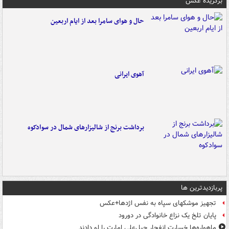
برگزیده عکس
حال و هوای سامرا بعد از ایام اربعین
آهوی ایرانی
برداشت برنج از شالیزارهای شمال در سوادکوه
پربازدیدترین ها
تجهیز موشکهای سپاه به نفس اژدها+عکس
پایان تلخ یک نزاع خانوادگی در دورود
ماهواره‌ها خسارت انفجار جبل‌علی امارت را لو دادند