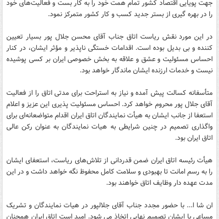
جهت پویایی اقتصاد کشور تمام همت خود را به کار بست و فعالیت‌های خود
را در بهره گیری از بستر جدید کسب و کار کشور متمرکز نمود.
در این مورد نقش ریاست اتاق جناب آقای محسن جلال پور بسیار تعیین
کننده و بی بدیل بوده است. اقدامات خستگی ناپذیر و مؤثر ایشان، در کنار
احساس مسئولیت و عشق و علاقه به بخش خصوصی ایران بر کسی پوشیده
نیست و خدمات ارزنده ایشان ماندگار خواهد بود.
متأسفانه کسالت پیش آمده و نیاز به استراحت برای مدتی اتاق را از فعالیت
آقای جلال پور محروم خواهد کرد. احساس مسئولیت پذیری این عزیز و اعلام
استعفا از جانب ایشان به هیأت نمایندگان اتاق ایران اقدام متواضعانه‌ای برای
واگذاری تصمیم در چنین شرایطی به هیات نمایندگان به عنوان رکن عالی
اتاق ایران بود.
هیأت رئیسه اتاق ایران ضمن قدردانی از تلاش‌های ریاست، استعفای ایشان
را به رسم امانت تا بهبودی و سلامت کامل محفوظ نگه خواهد داشت و در این
مدت عهده دار وظایف اتاق خواهند بود.
ان شا ا... با حضور مجدد جناب آقای جلالپور در هیات نمایندگان و تشریک
مساعی با ایشان تصمیم نهایی اتخاذ می شود. امید است اتاق ایران همچنان