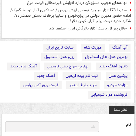
بهانه‌های عجیب مسؤولان درباره افزایش غیرمنطقی قیمت مرغ
سقوط 173هزار ميليارد تومانی ارزش بورس / دستکاری آمار توسط گمرک/
ادامه حضور مدیران دولتی در ایران‌خودرو و سایپا برخلاف دستور نعمت‌زاده/
شگرد جدید دولت برای گران کردن دلار!
جلال پور از ریاست اتاق بازرگانی ایران استعفا کرد
آپ آهنگ
موزیک شاه
سایت تاریخ ایران
بهترین هتل های استانبول
رزرو هتل استانبول
دانلود آهنگ جدید
بهترین جراح بینی ترمیمی
آهنگ های جدید
پرشین هتل
ثبت نام بیمه اربعین
آهنگ جدید
مزایده خودرو
خرید بلیط استخر
قیمت ورق آهن پرایس
فروشنده مواد شیمیایی
نظر شما
نام