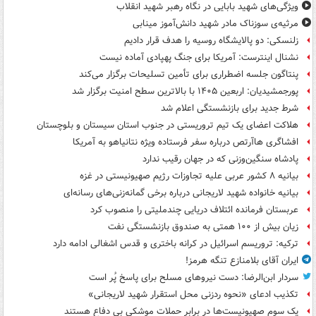
ویژگی‌های شهید بابایی در نگاه رهبر شهید انقلاب
مرثیه‌ی سوزناک مادر شهید دانش‌آموز مینابی
زلنسکی: دو پالایشگاه روسیه را هدف قرار دادیم
نشنال اینترست: آمریکا برای جنگ پهپادی آماده نیست
پنتاگون جلسه اضطراری برای تأمین تسلیحات برگزار می‌کند
پورجمشیدیان: اربعین ۱۴۰۵ با بالاترین سطح امنیت برگزار شد
شرط جدید برای بازنشستگی اعلام شد
هلاکت اعضای یک تیم تروریستی در جنوب استان سیستان و بلوچستان
افشاگری هاآرتص درباره سفر فرستاده ویژه نتانیاهو به آمریکا
پادشاه سنگین‌وزنی که در جهان رقیب ندارد
بیانیه ۸ کشور عربی علیه تجاوزات رژیم صهیونیستی در غزه
بیانیه خانواده شهید لاریجانی درباره برخی گمانه‌زنی‌های رسانه‌ای
عربستان فرمانده ائتلاف دریایی چندملیتی را منصوب کرد
زیان بیش از ۱۰۰ همتی به صندوق‌ بازنشستگی نفت
ترکیه: تروریسم اسرائیل در کرانه باختری و قدس اشغالی ادامه دارد
ایران آقای بلامنازع تنگه هرمز!
سردار ابن‌الرضا: دست نیروهای مسلح برای پاسخ پُر است
تکذیب ادعای «نحوه ردزنی محل استقرار شهید لاریجانی»
یک‌ سوم صهیونیست‌ها در برابر حملات موشکی بی دفاع هستند