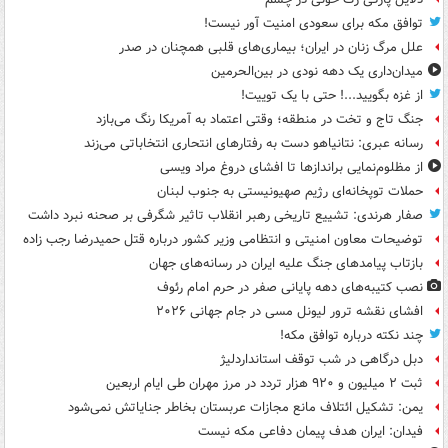
توافق مکه برای سعودی امنیت آور نیست!
علل مرگ زنان در ایران؛ بیماری‌های قلبی همچنان در صدر
میدان‌داری یک دهه نودی در بین‌الحرمین
از غزه بگویید...! حتی با یک توییت!
جنگ تاج و تخت در منطقه؛ وقتی اعتماد به آمریکا رنگ می‌بازد
رسانه عبری: نتانیاهو دست به رفتارهای انتحاری انتخاباتی می‌زند
از مظلوم‌نمایی براندازها تا افشای دروغ مراد ویسی
حملات توپخانه‌ای رژیم صهیونیستی به جنوب لبنان
صفار هرندی: تشییع تاریخی رهبر انقلاب تاثیر شگرفی بر صحنه نبرد داشت
توضیحات معاون امنیتی و انتظامی وزیر کشور درباره قتل حمیدرضا رجب زاده
بازتاب پیامدهای جنگ علیه ایران در رسانه‌های جهان
نصب کتیبه‌های دهه پایانی صفر در حرم امام رئوف
افشای نقشه ترور لیونل مسی در جام جهانی ۲۰۲۶
چند نکته درباره توافق مکه!
دبل درگاهی در شب توقف استانداردلیژ
ثبت ۲ میلیون و ۹۲۰ هزار تردد در مرز مهران طی ایام اربعین
یمن: تشکیل ائتلاف مانع مجازات عربستان بخاطر جنایاتش نمی‌شود
فیدان: ایران هدف پیمان دفاعی مکه نیست