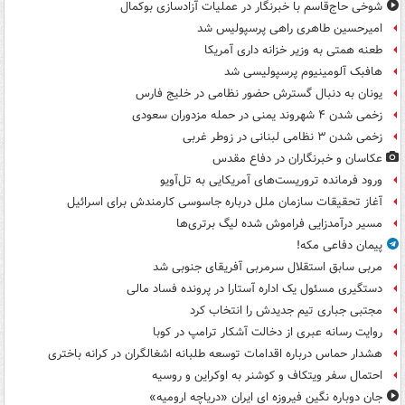
شوخی حاج‌قاسم با خبرنگار در عملیات آزادسازی بوکمال
امیرحسین طاهری راهی پرسپولیس شد
طعنه همتی به وزیر خزانه داری آمریکا
هافبک آلومینیوم پرسپولیسی شد
یونان به دنبال گسترش حضور نظامی در خلیج فارس
زخمی شدن ۴ شهروند یمنی در حمله مزدوران سعودی
زخمی شدن ۳ نظامی لبنانی در زوطر غربی
عکاسان و خبرنگاران در دفاع مقدس
ورود فرمانده تروریست‌های آمریکایی به تل‌آویو
آغاز تحقیقات سازمان ملل درباره جاسوسی کارمندش برای اسرائیل
مسیر درآمدزایی فراموش شده لیگ برتری‌ها
پیمان دفاعی مکه!
مربی سابق استقلال سرمربی آفریقای جنوبی شد
دستگیری مسئول یک اداره آستارا در پرونده فساد مالی
مجتبی جباری تیم جدیدش را انتخاب کرد
روایت رسانه عبری از دخالت آشکار ترامپ در کوبا
هشدار حماس درباره اقدامات توسعه طلبانه اشغالگران در کرانه باختری
احتمال سفر ویتکاف و کوشنر به اوکراین و روسیه
جان دوباره نگین فیروزه ای ایران «دریاچه ارومیه»