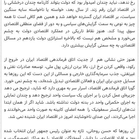
رخ ندهد، نباید چندان امیدوار بود که دولت بتواند کارنامه چندان درخشانی را
در اقتصاد ایران رقم زند. از سال بعد، خواسته یا ناخواسته سایه سنگین
سیاست، بر اقتصاد ایران گسترده خواهد شد و همین هم کافی است تا همه
چیز به نوعی به سمت گرایش‌های سیاسی و به دور از فضای منطقی اقتصادی
سوق پیدا کند. هنوز نقاط تاریکی در عملکرد اقتصادی دولت به چشم
می‌خورد و مشخص هم نیست که بالاخره استراتژی دولت یازدهم در مسائل
اقتصادی به چه سمتی گرایش بیشتری دارد.
هنوز حتی نشانی هم از جدیت اتاق فرماندهی اقتصاد ایران در خروج از
رکود، واقعی کردن نرخ ارز، بالا بردن ارزش پول ملی، توسعه صادرات نفتی و
غیرنفتی، جذب سرمایه‌گذاری خارجی و مسائلی از این دست که این روزها به
مسایل جدی برای ایران و فعالان اقتصادی تبدیل شده‌اند، به چشم نمی خورد.
گویا اتاق فرماندهی اقتصاد، اسرار سر به مهری دارد که شاید، ترجیح می دهد
جزیره‌ای عمل کردن را بر اجرای یک سیاست واحد ترجیح دهد و چندان تمایلی
به اجرای حکمرانی واحد در بدنه دولت نداشته باشد. شاید اگر از همان ابتدا
نت‌های ارکستر سمفونیک را همه اعضای کابینه به صورت واحد می‌خواندند و
اجرا می‌کردند، این صدای ناخوشایند امروز در اقتصاد ایران شنیده نمی شد.
آن روزها که حسن روحانی، تازه به عنوان رئیس جمهور ایران انتخاب شده
بود و افراد اقتصادی یا دانش آموختگان اقتصاد را به مراکز تصمیم‌گیری و