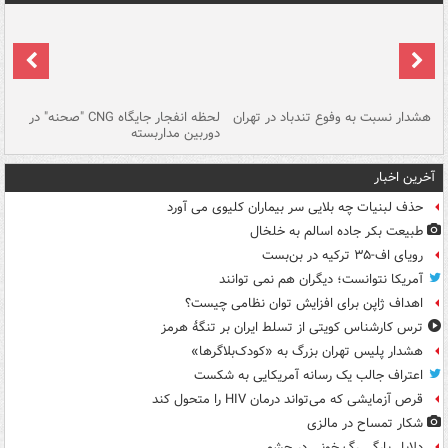
ای
هشدار نسبت به وفوع تندباد در تهران
لحظه انفجار جایگاه CNG "صحنه" در
دس
دوربین مداربسته
ات
آخرین اخبار
حذف لبنیات چه بلایی سر بیماران کلیوی می آورد
طبیعت بکر جاده اسالم به خلخال
رویای اف-۳۵ ترکیه در بن‌بست
آمریکا نتوانست؛ دیگران هم نمی توانند
اهداف ژاپن برای افزایش توان نظامی چیست؟
ترس کارشناس کویتی از تسلط ایران بر تنگۀ هرمز
هشدار پلیس تهران بزرگ به «کودک‌بلاگرها»
اعتراف جالب یک رسانه آمریکایی به شکست
قرص آزمایشی که می‌تواند درمان HIV را متحول کند
شکار تمساح در مالزی
دلایل پارگی رگ خونی در چشم