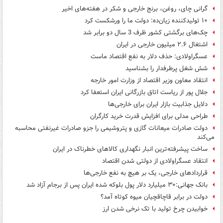
گرانی چای، روغن، برنج خارجی و شکر در هفته‌های اخیر
۱۰ تولیدکننده زیان‌ده: دولت ما را ورشکست کرد
چک‌های برگشتی کشور ظرف 3 سال دو برابر شد
اشتغال ۲.۶ میلیون خارجی در ایران
عسگراولادی: حذف دلار به نفع اقتصاد ماست
شش شغل پرطرفدار را بشناسید
انتقاد معاون وزیر اقتصاد از وزارت امور خارجه
جلال پور از ریاست اتاق بازرگانی ایران استعفا کرد
دلایل جذابیت بازار ایران برای خارجی‌ها
طراحی مدلی برای افزایش قدرت خرید کارگران
دولت صادرات میعانات گازی و پتروشیمی را جزو صادرات غیرنفتی محاسبه
می‌کند
ساخت پیشرفته‌ترین انبار نگهداری کالاهای خطرناک در ایران
انتقاد عسگراولادی از دولتی شدن اقتصاد
قراردادهای خارجی، یک بر هیچ به نفع خارجی‌ها
بانک جهانی:۳۰ میلیارد دلار پول بلوکه شده ایران پس از برجام آزاد شد
دولت در برابر قاچاقچیان میوه کوتاه آمد؟
خوابیدن چرخ تولید با تک نرخی شدن ارز