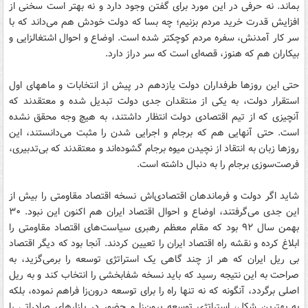
بماند. نه حرفی در این مورد برای گفتن وجود دارد و نه بهتر است سخنی از
افزایش قدرت خرید مردم بزنیم؛ چه بسا که دولت خودش هم می‌داند که با
سر کار آمدنش، سفره مردم کوچکتر شده است. اوضاع و احوال اشتغالزایی و
بیکاران هم که هنوز، قصه‌ای است که سر دراز دارد.
حتی این روزها طرفداران دولت یازدهم در پیش از انتخابات و ماههای اول
استقرار دولت، به یکی از منتقدان جدی دولت تبدیل شده و معتقدند که
آنچیزی که از تیم اقتصادی دولت انتظار داشتند، به هیچ وجه محقق نشده
است. حتی آنهایی هم که برجام و اجرایی شدن را مثبت می‌دانستند، این
روزها زبان به انتقاد از نچیدن میوه برجام گشوده‌اند و معتقدند که بی‌تدبیری،
فرصت‌سوزی برجام را به دنبال داشته است.
شاید اگر دولت و فرماندهان اقتصادی‌اش نسخه اقتصاد مقاومتی را بیش از
این جدی می‌گرفتند، اوضاع و احوال اقتصاد ایران هم اکنون این نبود. ۳۰
بهمن سال ۹۲ بود که مقام معظم رهبری سیاست‌های اقتصاد مقاومتی را
ابلاغ کرده و نقشه راه اقتصاد ایران را تعیین کردند. آنجا بود که دیگر اقتصاد
بی ریل ایران که هر از چند گاهی یک استراتژی توسعه را برمی‌گزید، به
صراحت به این نتیجه رسید که باید نسخه شفابخشی را انتخاب کند و به ریل
اصلی برگردد، آنگونه که نه تنها راه را برای توسعه درون‌زا فراهم نموده، بلکه
به بهترین شکل، استراتژی توسعه برون‌زا و حضور در بازارهای صادراتی را