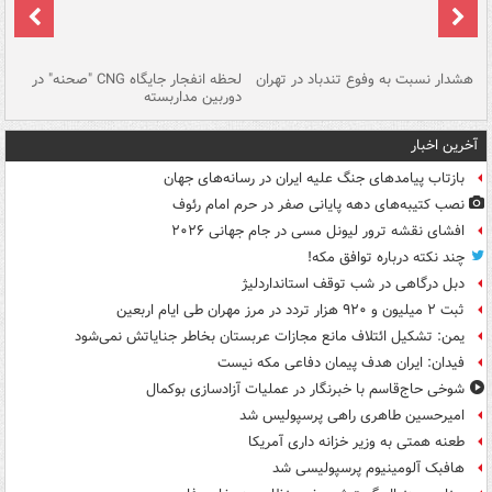
ای
هشدار نسبت به وفوع تندباد در تهران
لحظه انفجار جایگاه CNG "صحنه" در
دس
دوربین مداربسته
ات
آخرین اخبار
بازتاب پیامدهای جنگ علیه ایران در رسانه‌های جهان
نصب کتیبه‌های دهه پایانی صفر در حرم امام رئوف
افشای نقشه ترور لیونل مسی در جام جهانی ۲۰۲۶
چند نکته درباره توافق مکه!
دبل درگاهی در شب توقف استانداردلیژ
ثبت ۲ میلیون و ۹۲۰ هزار تردد در مرز مهران طی ایام اربعین
یمن: تشکیل ائتلاف مانع مجازات عربستان بخاطر جنایاتش نمی‌شود
فیدان: ایران هدف پیمان دفاعی مکه نیست
شوخی حاج‌قاسم با خبرنگار در عملیات آزادسازی بوکمال
امیرحسین طاهری راهی پرسپولیس شد
طعنه همتی به وزیر خزانه داری آمریکا
هافبک آلومینیوم پرسپولیسی شد