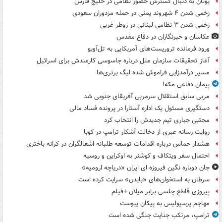
یونان به دنبال گسترش حضور نظامی در خلیج فارس
زخمی شدن ۴ شهروند یمنی در حمله مزدوران سعودی
زخمی شدن ۳ نظامی لبنانی در زوطر غربی
عکاسان و خبرنگاران در دفاع مقدس
ورود فرمانده تروریست‌های آمریکایی به تل‌آویو
آغاز تحقیقات سازمان ملل درباره جاسوسی کارمندش برای اسرائیل
مسیر درآمدزایی فراموش شده لیگ برتری‌ها
پیمان دفاعی مکه!
مربی سابق استقلال سرمربی آفریقای جنوبی شد
دستگیری مسئول یک اداره آستارا در پرونده فساد مالی
مجتبی جباری تیم جدیدش را انتخاب کرد
روایت رسانه عبری از دخالت آشکار ترامپ در کوبا
هشدار حماس درباره اقدامات توسعه طلبانه اشغالگران در کرانه باختری
احتمال سفر ویتکاف و کوشنر به اوکراین و روسیه
جان دوباره نگین فیروزه ای ایران «دریاچه ارومیه»
سرطان به استخوان‌های «بایدن» سرایت کرده است
پیروزی قاطع چلسی برابر میلان +فیلم
مهاجم پرسپولیس به پیکان پیوست
ترامپ، مرتکب جنایت جنگی شده است