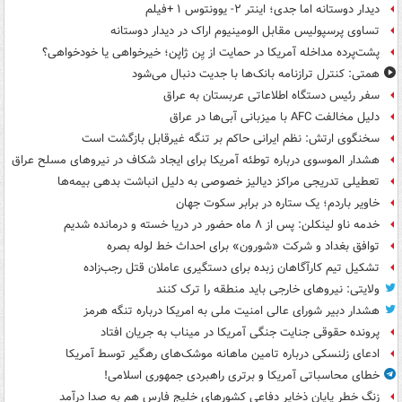
دیدار دوستانه اما جدی؛ اینتر ۲- یوونتوس ۱ +فیلم
تساوی پرسپولیس مقابل الومینیوم اراک در دیدار دوستانه
پشت‌پرده مداخله آمریکا در حمایت از یِن ژاپن؛ خیرخواهی یا خودخواهی؟
همتی: کنترل ترازنامه بانک‌ها با جدیت دنبال می‌شود
سفر رئیس دستگاه اطلاعاتی عربستان به عراق
دلیل مخالفت AFC با میزبانی آبی‌ها در عراق
سخنگوی ارتش: نظم ایرانی حاکم بر تنگه غیرقابل بازگشت است
هشدار الموسوی درباره توطئه آمریکا برای ایجاد شکاف در نیروهای مسلح عراق
تعطیلی تدریجی مراکز دیالیز خصوصی به دلیل انباشت بدهی بیمه‌ها
خاویر باردم؛ یک ستاره در برابر سکوت جهان
خدمه ناو لینکلن: پس از ۸ ماه حضور در دریا خسته و درمانده‌ شدیم
توافق بغداد و شرکت «شورون» برای احداث خط لوله بصره
تشکیل تیم کارآگاهان زبده برای دستگیری عاملان قتل رجب‌زاده
ولایتی: نیروهای خارجی باید منطقه را ترک کنند
هشدار دبیر شورای عالی امنیت ملی به امریکا درباره تنگه هرمز
پرونده حقوقی جنایت جنگی آمریکا در میناب به جریان افتاد
ادعای زلنسکی درباره تامین ماهانه موشک‌های رهگیر توسط آمریکا
خطای محاسباتی آمریکا و برتری راهبردی جمهوری اسلامی!
زنگ خطر پایان ذخایر دفاعی کشورهای خلیج فارس هم به صدا درآمد