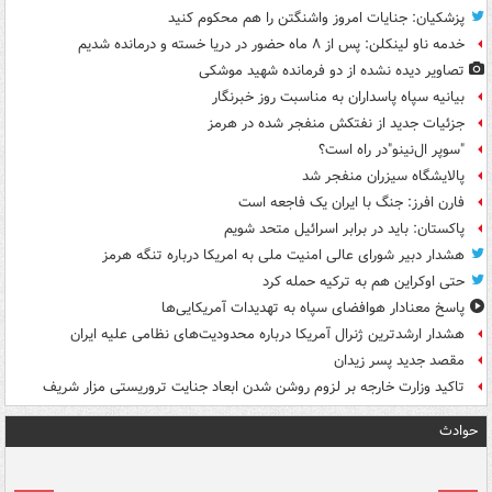
پزشکیان: جنایات امروز واشنگتن را هم محکوم کنید
خدمه ناو لینکلن: پس از ۸ ماه حضور در دریا خسته و درمانده‌ شدیم
تصاویر دیده‌ نشده از دو فرمانده شهید موشکی
بیانیه سپاه پاسداران به مناسبت روز خبرنگار
جزئیات جدید از نفتکش منفجر شده در هرمز
"سوپر ال‌نینو"در راه است؟
پالایشگاه سیزران منفجر شد
فارن افرز: جنگ با ایران یک فاجعه است
پاکستان: باید در برابر اسرائیل متحد شویم
هشدار دبیر شورای عالی امنیت ملی به امریکا درباره تنگه هرمز
حتی اوکراین هم به ترکیه حمله کرد
پاسخ معنادار هوافضای سپاه به تهدیدات آمریکایی‌ها
هشدار ارشدترین ژنرال آمریکا درباره محدودیت‌های نظامی علیه ایران
مقصد جدید پسر زیدان
تاکید وزارت خارجه بر لزوم روشن شدن ابعاد جنایت تروریستی مزار شریف
حوادث