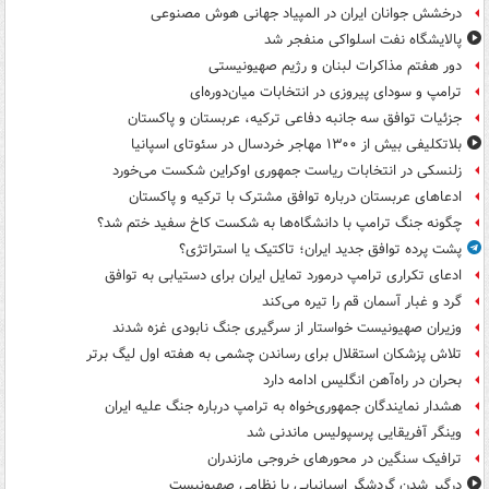
درخشش جوانان ایران در المپیاد جهانی هوش مصنوعی
پالایشگاه نفت اسلواکی منفجر شد
دور هفتم مذاکرات لبنان و رژیم صهیونیستی
ترامپ و سودای پیروزی در انتخابات میان‌دوره‌ای
جزئیات توافق سه جانبه دفاعی ترکیه، عربستان و پاکستان
بلاتکلیفی بیش از ۱۳۰۰ مهاجر خردسال در سئوتای اسپانیا
زلنسکی در انتخابات ریاست جمهوری اوکراین شکست می‌خورد
ادعاهای عربستان درباره توافق مشترک با ترکیه و پاکستان
چگونه جنگ ترامپ با دانشگاه‌ها به شکست کاخ سفید ختم شد؟
پشت پرده توافق جدید ایران؛ تاکتیک یا استراتژی؟
ادعای تکراری ترامپ درمورد تمایل ایران برای دستیابی به توافق
گرد و غبار آسمان قم را تیره می‌کند
وزیران صهیونیست خواستار از سرگیری جنگ نابودی غزه شدند
تلاش پزشکان استقلال برای رساندن چشمی به هفته اول لیگ برتر
بحران در راه‌آهن انگلیس ادامه دارد
هشدار نمایندگان جمهوری‌خواه به ترامپ درباره جنگ علیه ایران
وینگر آفریقایی پرسپولیس ماندنی شد
ترافیک سنگین در محورهای خروجی مازندران
درگیر شدن گردشگر اسپانیایی با نظامی صهیونیست