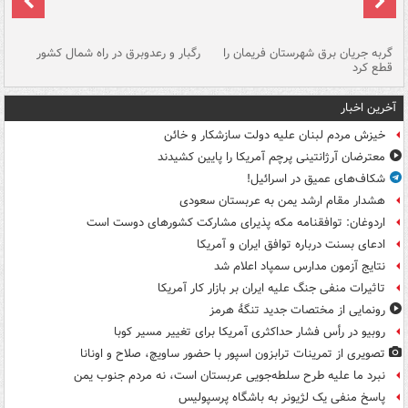
گربه جریان برق شهرستان فریمان را
رگبار و رعدوبرق در راه شمال کشور
قطع کرد
گذ
آخرین اخبار
خیزش مردم لبنان علیه دولت سازشکار و خائن
معترضان آرژانتینی پرچم آمریکا را پایین کشیدند
شکاف‌های عمیق در اسرائیل!
هشدار مقام ارشد یمن به عربستان سعودی
اردوغان: توافقنامه مکه پذیرای مشارکت کشورهای دوست است
ادعای بسنت درباره توافق ایران و آمریکا
نتایج آزمون مدارس سمپاد اعلام شد
تاثیرات منفی جنگ علیه ایران بر بازار کار آمریکا
رونمایی از مختصات جدید تنگۀ هرمز
روبیو در رأس فشار حداکثری آمریکا برای تغییر مسیر کوبا
تصویری از تمرینات ترابزون اسپور با حضور ساویچ، صلاح و اونانا
نبرد ما علیه طرح سلطه‌جویی عربستان است، نه مردم جنوب یمن
پاسخ منفی یک لژیونر به باشگاه پرسپولیس