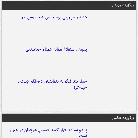
برگزیده ورزشی
هشدار سرمربی پرسپولیس به جاسوس تیم
پیروزی استقلال مقابل همنام خوزستانی
حمله تند فیگو به اینفانتینو: دروغگو، پَست‌ و
حیله‌گر!
برگزیده عکس
پرچم سیاه بر فراز گنبد حسینی همچنان در اهتزاز
است