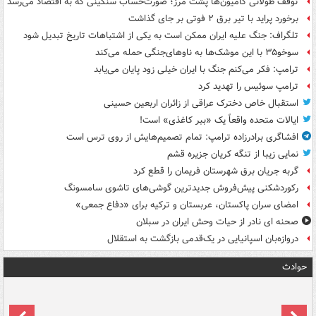
توقف طولانی کامیون‌ها پشت مرز؛ صورت‌حساب سنگینی که به اقتصاد می‌رسد
برخورد پراید با تیر برق ۲ فوتی بر جای گذاشت
تلگراف: جنگ علیه ایران ممکن است به یکی از اشتباهات تاریخ تبدیل شود
سوخو۳۵ با این موشک‌ها به ناوهای‌جنگی حمله می‌کند
ترامپ: فکر می‌کنم جنگ با ایران خیلی زود پایان می‌یابد
ترامپ سوئیس را تهدید کرد
استقبال خاص دخترک عراقی از زائران اربعین حسینی
ایالات متحده واقعاً یک «ببر کاغذی» است!
افشاگری برادرزاده ترامپ: تمام تصمیم‌هایش از روی ترس است
نمایی زیبا از تنگه کریان جزیره قشم
گربه جریان برق شهرستان فریمان را قطع کرد
رکوردشکنی پیش‌فروش جدیدترین گوشی‌های تاشوی سامسونگ
امضای سران پاکستان، عربستان و ترکیه برای «دفاع جمعی»
صحنه ای نادر از حیات وحش ایران در سبلان
دروازه‌بان اسپانیایی در یک‌قدمی بازگشت به استقلال
حوادث