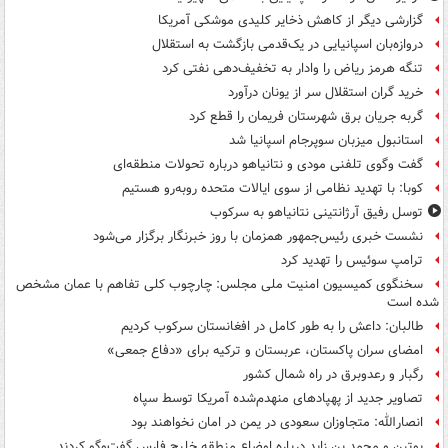
گزارشی دیگر از کاهش ذخایر کلیدی موشکی آمریکا
دروازه‌بان اسپانیایی در یک‌قدمی بازگشت به استقلال
تنگه هرمز ریاض را وادار به تخفیف‌دهی نفتی کرد
خرید گران استقلال سر از یونان درآورد
گربه جریان برق شهرستان فریمان را قطع کرد
استانبول میزبان سوپرجام اسپانیا شد
گفت وگوی تلفنی مودی و نتانیاهو درباره تحولات منطقه‌ای
کوبا: با تهدید نظامی از سوی ایالات متحده روبه‌رو هستیم
توسل رفیق آرژانتینی نتانیاهو به سرکوب
نشست خبری رئیس‌جمهور همزمان با روز خبرنگار برگزار می‌شود
ترامپ سوئیس را تهدید کرد
سخنگوی کمیسیون امنیت ملی مجلس: چارچوب کلی تفاهم با عمان مشخص
شده است
طالبان: داعش را به طور کامل در افغانستان سرکوب کردیم
امضای سران پاکستان، عربستان و ترکیه برای «دفاع جمعی»
رگبار و رعدوبرق در راه شمال کشور
تصاویر جدید از پهپادهای منهدم‌شده آمریکا توسط سپاه
انصارالله: متجاوزان سعودی در یمن در امان نخواهند بود
پوتین و محمد بن زاید درباره اوضاع منطقه خلیج فارس گفت‌وگو کردند