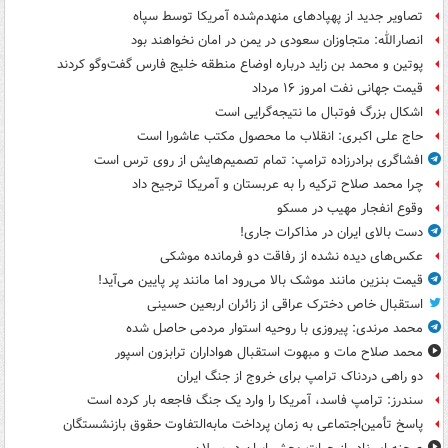
تصاویر جدید از پهپادهای منهدم‌شده آمریکا توسط سپاه
انصارالله: متجاوزان سعودی در یمن در امان نخواهند بود
پوتین و محمد بن زاید درباره اوضاع منطقه خلیج فارس گفت‌وگو کردند
قیمت جهانی نفت امروز ۱۶ مرداد
اشکال بزرگ فوتبال ما نتیجه‌گرایی است
حاج علی اکبری: انقلاب ما محصول مکتب عاشورا است
افشاگری برادرزاده ترامپ: تمام تصمیم‌هایش از روی ترس است
چرا محمد صلاح ترکیه را به عربستان و آمریکا ترجیح داد
وقوع انفجار مهیب در مسکو
دست بالای ایران در مذاکرات جاری!
عکس‌های دیده نشده از رفاقت دو فرمانده‌ موشکی
قیمت بنزین مانند موشک بالا می‌رود اما مانند پر پایین می‌آید!
استقبال خاص دخترک عراقی از زائران اربعین حسینی
محمد مرندی: پیروزی با روحیه استوار مردمی حاصل شده
محمد صلاح مات و مبهوت استقبال هواداران ترابزون اسپور
دو راهی دردناک ترامپ برای خروج از جنگ ایران
سندرز: ترامپ فاسد، آمریکا را وارد یک جنگ فاجعه بار کرده است
پاسخ تأمین‌اجتماعی به زمان پرداخت مابه‌التفاوت حقوق بازنشستگان