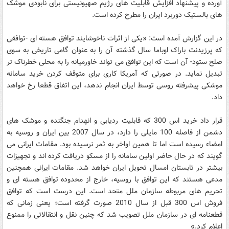
آورده و پیشنهاد افزایش قابلیت های رژیم صهیونیستی برای نابودی موشک
های بالستیک دوربرد ایران را مطرح کرده است.
در این گزارش آمده است: «یکی از اثرات ناخوشایند توافق هسته ای -توافقی
که پرزیدنت باراک اوباما سال گذشته آن را به عنوان گامی تاریخی به سوی
صلح ستود- آن است که این توافق می تواند خاورمیانه را به محلی خطرناک تر
تبدیل نماید. در صورتی که آمریکا کاری برای متوقف کردن خرید سامانه
موشکی پیشرفته روسی توسط ایران انجام ندهد، این اتفاق قطعا رخ خواهد
داد.
قرار داد خرید اس 300 که قابلیت ردیابی و انهدام جنگنده و موشک های
دشمن از فاصله 100 مایلی را دارد، در سال 2007 بین ایران و روسیه به
امضاء رسیده است اما تا همین اواخر به ثمر نرسیده بود. مقامات ایرانی می
گویند که در حال حاضر اولین سامانه را از مسکو دریافت کرده اند و تجهیزات
بیشتر در تابستان امسال تحویل ایران خواهد شد. مقامات ایرانی همچنین
مدعی هستند که این توافق با روسیه، خارج از محدوده توافق هسته ای و
تحریم های مربوطه سازمان ملل متحد است. این درست است که توافق
فروش اس 300 قبل از سال 2010 صورت گرفته است؛ یعنی زمانی که
قطعنامه ای در سازمان ملل تصویب شد که چنین نقل و انتقالاتی را ممنوع
اعلام کرد.»