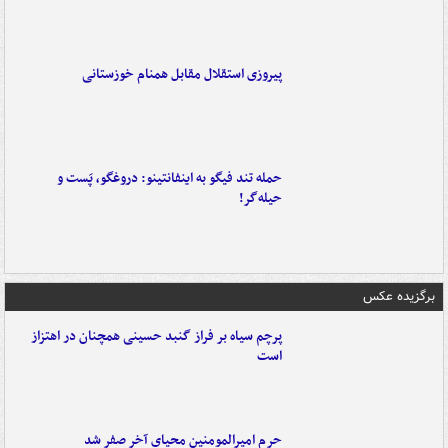
پیروزی استقلال مقابل همنام خوزستانی
حمله تند فیگو به اینفانتینو: دروغگو، پَست‌ و
حیله‌گر!
برگزیده عکس
پرچم سیاه بر فراز گنبد حسینی همچنان در اهتزاز
است
حرم امیرالمومنین محیای آخر صفر شد