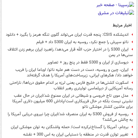
اخبار مرتبط
اندیشکده CSIS: پنجه قدرت ایران می‌تواند گلوی تنگه هرمز را بگیرد + دانلود
ناتو سپرش را جمع نکرد، روسیه به ایران S300 داد + فیلم
ایران S300 را در اختیار حزب الله قرار می‌دهد/ راهبرد ایران برهم زدن ائتلاف
سنی‌ها در یمن
دیوسازی از ایران و S300 فقط در پنج روز + تصاویر
ایران، چین و روسیه، دست در دست هم علیه ناتو/ اوباما ایران را فریب
خواهد داد/ هکرهای ایرانی، زیرساخت‌های آمریکا را هدف گرفته‌اند
اسکورت کشتی‌ها در خلیج فارس یعنی لرزه بر اندام حقوق دریاها/ ناراحتی
رسانه آمریکایی از دیپلماسی توئیتری رهبر انقلاب
مدل موی تاج خروسی و شیطانی در ایران ممنوع شد/ایران در حال عقب
نشینی نیست بلکه در حال فریبکاری است/پاداش 600 میلیون دلاری آمریکا
برای ماشین کشتار موشکی ناتو
روسیه از فروش S300 به ایران منصرف شد/ایران چرا نیروی دریایی آمریکا را
به چالش می‌کشد؟
برجام، آمریکا را گستاخ‌ترکرده است/ حمله واشنگتن به توان موشکی ایران
تغییر توازن قدرت در منطقه با دستیابی ایران به اس 300 + نقشه