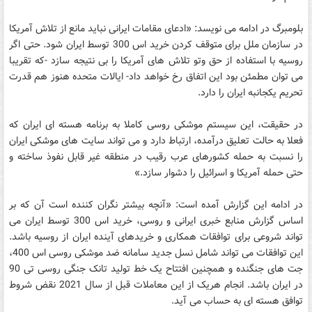
بلومبرگ در ادامه می نویسد: «ادعای مقامات ایرانی نباید مانع از تلاش آمریکا
در سازمان ملل برای متوقف کردن خرید اس 300 توسط ایران شود. حتی اگر
روسیه با استفاده از حق وتو تلاش های آمریکا را بی نتیجه سازد -که تقریبا
می توان مطمئن بود این اتفاق رخ خواهد داد- ایالات متحده هنوز هم قدرت
تحریم یکجانبه ایران را دارد.
در حقیقت، این سیستم موشکی روسی کاملا به برنامه هسته ای ایران که
فعلا به حالت تعلیق درآمده، ارتباط دارد و می تواند سایت های موشکی ایران
را نسبت به حمله کشورهای عرب رقیب در منطقه غیر قابل نفوذ ساخته و
حتی حمله آمریکا و اسرائیل را دشوار سازد.»
در ادامه این گزارش آمده است: «آنچه بیشتر نگران کننده است آن که بر
اساس گزارش منابع خبری ایرانی و روسی، خرید اس 300 توسط ایران می
تواند شروعی برای توافقات همکاری و خریدهای آینده ایران از روسیه باشد.
این توافقات می تواند شامل نسل جدید سامانه ضد موشکی روسی اس 400،
جت های جنگنده و همچنین افتتاح یک خط تولید تانک جنگی روسی تی 90
در ایران باشد. انجام هریک از این معاملات قبل از سال 2021 نقض شروط
توافق هسته ای به حساب می آید.