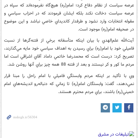
عرصه سياست از نظام دفاع كرد؛ امام(ره) هيچ‌گاه نفرموده‌اند كه سپاه در
عرصه سياست دخالت نكند بلكه ايشان فرمودند كه در احزاب سياسي و
مقوله انتخابات وارد نشود و طرفدار كانديداي خاصي نباشد و اين موضوع
در صحيفه امام(ره) موجود است.
آيت‌الله علم‌الهدي با بيان اينكه متأسفانه برخي از فتنه‌گرها از نسبت
فاميلي خود با امام(ره) براي رسيدن به اهداف سياسي خود مايه مي‌گذارند،
تصريح كرد: درست است كه محمدرضا خاتمي داماد آقاي اشراقي است اما
مردم ما كور و كر نيستند و بعد از فتنه 88 همه چيز براي آنها روشن شد.
وي با تأكيد بر اينكه مردم وابستگي فاميلي با امام راحل را مبنا قرار
نمي‌دهند، گفت: وابستگان امام(ره) تا زماني كه دنباله‌رو انديشه‌هاي امام
خميني(ره) باشند، براي مردم محترم هستند.