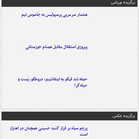
برگزیده ورزشی
هشدار سرمربی پرسپولیس به جاسوس تیم
پیروزی استقلال مقابل همنام خوزستانی
حمله تند فیگو به اینفانتینو: دروغگو، پَست‌ و
حیله‌گر!
برگزیده عکس
پرچم سیاه بر فراز گنبد حسینی همچنان در اهتزاز
است