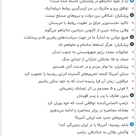
آیا از نفوذ نتانیاهو در واشنگتن کاسته شده است؟
توافق پرو و مکزیک بر سر ازسرگیری روابط دیپلماتیک
پزشکیان: شکافی بین دولت و نیروهای مسلح نیست
تاکید نخست‌وزیر عراق بر تقویت روابط با عربستان
وقتی رسانه عبری از کابوس بنیامین نتانیاهو می‌گوید
هیچ دولتی به اندازۀ ما در جهت سیاست‌های رهبری قدم برنداشت
پزشکیان: هرگز استعفا نداده‌ام و نخواهم داد
تجاوزات مجدد رژیم صهیونیستی به جنوب لبنان
حمله به ۱۵ نفتکش‌ اماراتی از ابتدای جنگ
پزشکیان: ما نوکر مردم و در خدمت آنان هستیم
سنای آمریکا لایحه تحریم‌های گسترده انرژی روسیه را تصویب کرد
عراقچی: زمان آن فرا رسیده است که به خود متکی باشیم
۶ فوتی و ۵ مصدوم بر اثر تصادف زنجیره‌ای
بدون تعارف با پدر و پسر قهرمان
ترامپ التماس‌کننده توافقی است که خود ویران کرد
معادله محاصره در برابر محاصره را ادامه می‌دهیم
تحریم‌های جدید ضد ایرانی آمریکا
شاید روسیه، آمریکا را در ایران زمین‌گیر کند!
واکنش بقائی به خیالبافی ترامپ