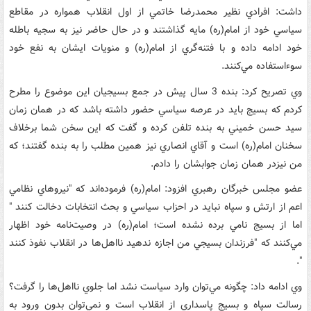
داشت: افرادي نظير محمدرضا خاتمي از اول انقلاب همواره در مقاطع
سياسي خود از امام(ره) مايه گذاشتند و در حال حاضر نيز به سجيه باطله
خود ادامه داده و با فتنه‌گري از امام(ره) و منويات ايشان به نفع خود
سوء‌استفاده مي‌كنند.
وي تصريح كرد: بنده 3 سال پيش در جمع بسيجيان اين موضوع را مطرح
كردم كه بسيج بايد در عرصه سياسي حضور داشته باشد كه در همان زمان
سيد حسن خميني به بنده تلفن كرده و گفت كه اين سخن شما برخلاف
سخنان امام(ره) است و آقاي انصاري نيز همين مطلب را به بنده گفتند؛ كه
من نيزدر همان زمان جوابشان را دادم.
عضو مجلس خبرگان رهبري افزود: امام(ره) فرموده‌اند كه "نيروهاي نظامي
اعم از ارتش و سپاه نبايد در احزاب سياسي و بحث انتخابات دخالت كنند "
اما از بسيج نامي برده نشده است؛ امام(ره) در وصيت‌نامه خود اظهار
مي‌كنند كه "فرزندان بسيجي من اجازه ندهيد نااهل‌ها در انقلاب نفوذ كنند
".
وي ادامه داد: چگونه مي‌توان وارد سياست نشد اما جلوي نااهل‌ها را گرفت؟
رسالت سپاه و بسيج پاسداري از انقلاب است و نمي‌توان بدون ورود به