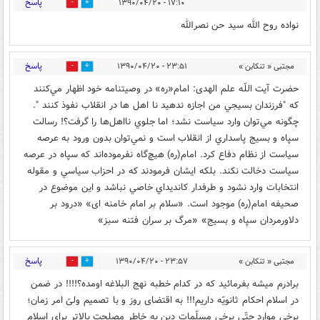
پاسخ
۱۷:۱۰ - ۱۳۹۰/۰۴/۲۰
0
0
نواده روح الله سيد حن نصرالله
پاسخ
مجتبی « تنکابن »
۲۳:۵۱ - ۱۳۹۰/۰۴/۲۰
0
0
حضرت آیت اللّه علم الهدی: امام«ره» در وصيتنامه خود اظهار مي‌كنند
كه "فرزندان بسيجي من اجازه ندهيد نا اهل ها در انقلاب نفوذ كنند ".
چگونه مي‌توان وارد سياست نشد؛ اما جلوي نااهل‌ها را گرفت؟! رسالت
سپاه و بسيج پاسداري از انقلاب است و نمي‌توان بدون ورود به عرصه
سياست از نظام دفاع كرد. امام(ره) هيچ‌گاه نفرموده‌اند كه سپاه در عرصه
سياست دخالت نكند. بلكه ايشان فرمودند كه در احزاب سياسي و مقوله
انتخابات وارد نشود و طرفدار كانديداي خاصي نباشد و اين موضوع در
صحيفه امام(ره) موجود است. «سلام بر امام خامنه ای» «درود بر
دلاورمردان سپاه و بسیج» «مرگ بر سران فتنه سبز»
پاسخ
مجتبی « تنکابن »
۲۳:۵۷ - ۱۳۹۰/۰۴/۲۰
0
0
برادرم میشه بفرمائید که در کدام خطبه نهج البلاغه اومده؟!!!! در ضمن
در اسلام احکام ثانویّه داریم!!! به اقتضای روز و با تصمیم ولیّ امر زمان؛
برخی موارد حتّی برخی مسلّمات دین به خاطر مصلحت بالاتر برای اسلام