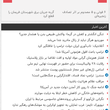
۶ فوتی و ۵ مصدوم بر اثر تصادف
گربه جریان برق شهرستان فریمان را
رگ
زنجیره‌ای
قطع کرد
آخرین اخبار
تنگی انگشتر و کفش در گرما؛ واکنش طبیعی بدن یا هشدار جدی؟
مورینیو هرگز نباید از رئال مادرید جدا می‌شد
آتلانتیک: تاب‌آوری ایران دولت ترامپ را غافلگیر کرد
ترامپ باعث افول هژمونی آمریکا شد!
فشار هم‌زمان گرانی مواد اولیه و افت تقاضا بر بازار پلاستیک
رقابت ۲۸ والیبالیست برای حضور در فهرست نهایی تیم ملی
اسامی ژل‌های غیر مجاز شستشوی پوست منتشر شد
سندرز: ترامپ نماد فساد، اقتدارگرایی و جنگ‌طلبی است!
مراقب علائم هپاتیت باشید!
ادامه جنگ تا روی کار آمدن دولت جدید در آمریکا!
باغچه‌های خانگی در کاهش خطر ابتلا به دیابت موثرند
نگرانی تل‌آویو از گسترش پرونده‌های جاسوسی مرتبط با ایران
نیویورک تایمز: غرب تمایلی به تجهیز اوکراین به موشک‌های رهگیر ندارد