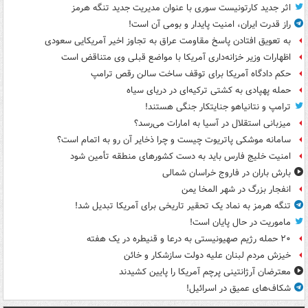
اثر جدید کارتونیست سوری با عنوان مدیریت جدید تنگه هرمز
راز قدرت ایران، امنیت پایدار و بومی آن است!
به تعویق افتادن پاسخ مقاومت عراق به تجاوز اخیر آمریکایی سعودی
اظهارات وزیر خزانه‌داری آمریکا با مواضع قبلی وی متناقض است
حکم دادگاه آمریکا برای توقف ساخت سالن رقص ترامپ
حمله پهپادی به کشتی ترکیه‌ای در دریای سیاه
ترامپ و نتانیاهو جنایتکار جنگی هستند!
میزبانی استقلال در آسیا به امارات می‌رسد؟
سامانه موشکی پاتریوت چیست و چرا ذخایر آن رو به اتمام است؟
امنیت خلیج فارس باید به دست کشورهای منطقه تأمین شود
بارش باران در فاروج خراسان شمالی
انفجار بزرگ در شهر المخا یمن
تنگه هرمز به نماد یک تحقیر تاریخی برای آمریکا تبدیل شد!
ماموریت در حال پایان است!
۲۰ حمله رژیم صهیونیستی به درعا و قنیطره در یک هفته
خیزش مردم لبنان علیه دولت سازشکار و خائن
معترضان آرژانتینی پرچم آمریکا را پایین کشیدند
شکاف‌های عمیق در اسرائیل!