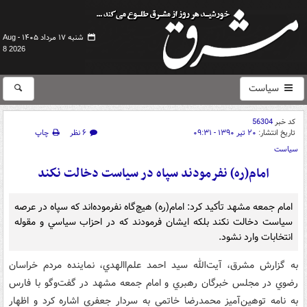
شنبه ۱۷ مرداد ۱۴۰۵ -
Aug
8 2026
سیاست
کد خبر
56304
تاریخ انتشار:
۲۰ تیر ۱۳۹۰ - ۰۹:۳۱
۶ نظر
چاپ
سیاست
امام(ره) نفرمودند سپاه در سياست دخالت نكند
امام جمعه مشهد تأكيد كرد: امام(ره) هيچ‌گاه نفرموده‌اند كه سپاه در عرصه
سياست دخالت نكند بلكه ايشان فرمودند كه در احزاب سياسي و مقوله
انتخابات وارد نشود.
به گزارش مشرق، آيت‌الله سيد احمد علم‌االهدي، نماينده مردم خراسان
رضوي در مجلس خبرگان رهبري و امام جمعه مشهد در گفت‌وگو با فارس
به نامه توهين‌آميز محمدرضا خاتمي به سردار جعفري اشاره كرد و اظهار