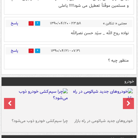
و مسلمین موقّتاً تعطیل می شود!!!! یاعلی
پاسخ
مجتبی « تنکابن »
۲۳:۵۸ - ۱۳۹۰/۰۴/۲۰
0
0
نواده روح اللّه _ سیّد حسن نصراللّه
پاسخ
۰۷:۳۱ - ۱۳۹۰/۰۴/۲۱
0
0
منظور چیه ؟
خودرو
خودروهای جدید شیائومی در راه بازار
چرا سیم‌کشی خودرو ذوب می‌شود؟
شو