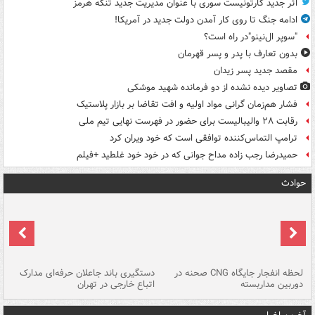
اثر جدید کارتونیست سوری با عنوان مدیریت جدید تنگه هرمز
ادامه جنگ تا روی کار آمدن دولت جدید در آمریکا!
"سوپر ال‌نینو"در راه است؟
بدون تعارف با پدر و پسر قهرمان
مقصد جدید پسر زیدان
تصاویر دیده‌ نشده از دو فرمانده شهید موشکی
فشار هم‌زمان گرانی مواد اولیه و افت تقاضا بر بازار پلاستیک
رقابت ۲۸ والیبالیست برای حضور در فهرست نهایی تیم ملی
ترامپ التماس‌کننده توافقی است که خود ویران کرد
حمیدرضا رجب زاده مداح جوانی که در خود خود غلطید +فیلم
حوادث
نی
لحظه انفجار جایگاه CNG صحنه در
دستگیری باند جاعلان حرفه‌ای مدارک
حم
دوربین مداربسته
اتباع خارجی در تهران
خو