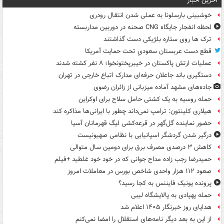
آخرین اخبار
خوشبینی بارسلونا به عملی شدن انتقال رودری
لحظه انفجار جایگاه CNG صحنه در دوربین مداربسته
ترک ها روی ستاره بلژیکی دست گذاشتند
قطع دست عربستان سعودیِ تحت حمایت آمریکا
عملیات ارتش پاکستان در خیبرپختونخوا؛ ۸ نفر کشته شدند
دستگیری باند جاعلان حرفه‌ای مدارک اتباع خارجی در تهران
جاده‌های مشهد آماده میزبانی از زائران رضوی
حمله روسیه به یک کشتی حامل سلاح برای اوکراین
هیلاری کلینتون: ترامپ نمی‌داند چطور با ایرانی‌ها مذاکره کند
حضور نماینده گل‌گهر در قرعه‌کشی لیگ قهرمانان آسیا
درگیر شدن گردشگر اسپانیایی با نظامی صهیونیست
کاهش ۳ درصدی مصرف برق برای دومین سال متوالی
حمیدرضا رجب زاده مداح جوانی که در خود خود غلطید +فیلم
صعود ۱۱۲ هزار واحدی شاخص بورس در معاملات امروز
پرونده یونیک فایننس به کجا رسید؟
حمله پهپادی به پالایشگاه لیبی
هدایای روز خبرنگار ۱۴۰۵ اعلام شد
از این به بعد دیگر نامه‌های استقلال را امضا نمی‌کنم