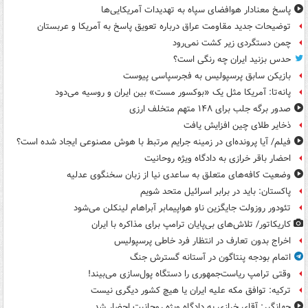
پاسخ معنادار هوافضای سپاه به تهدیدات آمریکایی‌ها
توضیحات جدید مقاومت عراق درباره تعویق پاسخ به آمریکا و عربستان
چمن دستگردی زیر کشت نمی‌رود
حدس بزنید ایران چه رنگی است؟
بازیکن سابق پرسپولیس به فجرسپاسی پیوست
پانه‌تا: آمریکا مثل یک «بوکسور مست» بین ایران و روسیه می‌دود
صدور برگه جلب برای ۱۴۸ متهم متخلف ارزی
ذخایر طلای چین افزایش یافت
فیلم/ آیا پرونده‌ای در زمینه جرایم مرتبط با هوش مصنوعی ایجاد شده است؟
احضار باقر خرازی به دادگاه ویژه روحانیت
وضعیت کافه‌های متعلق به ساعدی نیا از زبان سخنگوی عدلیه
پاکستان: باید در برابر اسرائیل متحد شویم
تئودور روزولت جایگزین ناو هواپیمابر آبراهام لینکلن می‌شود
کاریکاتور/ تلاش‌های بی‌پایان ترامپ برای مذاکره با ایران
اخراج بدون تعارف در انتظار فرد خاطی پرسپولیس
اتمام بودجه پنتاگون در آستانه گسترش جنگ
وقتی ترامپ ریاست‌جمهوری را دستگاه پول‌سازی می‌بیند!
ترکیه: توافق مکه علیه ایران یا هیچ کشور دیگری نیست
جهانگیر: آقای خرازی به دادگاه ویژه روحانیت احضار شد