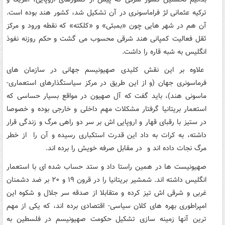
ترکیه عثمانی لژ فراماسونری در آن تشکیل شد، کشور هند بوده است.
آن هم در شهر هایی چون «بمبئی» و «کلکته» که نقطه ورود و مرکز
ثقل فعالیت کمپانی هند شرقی محسوب می گشت و حکم روزنه نفوذ
انگلیس به شبه قاره را داشت.
علاوه بر این نقش کلیدی صهیونیسم جهانی در سازمان های
فرماسونری جهان (و از این طریق در مرکز سیاستگذارهای استعماری-
ماسونی هند)، باید گفت که آل صهیون در مواقع بسیار حساسی که
استعمار بریتانیا گرفتار مشکلات مهم داخلی و خارجی بوده و خصوصا
در ستیز با رقبای قهار و اروپایی اش بر سر دو راهی مرگ و زندگی قرار
داشته، به کرات به داد این قدرت استکباری رسیده و آن را از خطر
مرگ نجات داده اند و در مقابل صرفه خویش را برده اند.
صهیونیست ها در همین راستا داد و ستد حساب شده ای با استعمار
انگلیس داشته اند. شمشیر بریتانیا را در قرون ۱۹ و ۲۰ بر ضد دشمنان
غربی و شرقی اش تیز کرده و متقابلا از صدقه سر جلال و شکوه این
امپراطوری بهره های کلان سیاسی- اقتصادی برده اند، که یکی از مهم
ترین آنها زمینه سازی تشکیل حکومت صهیونیسم در فلسطین به