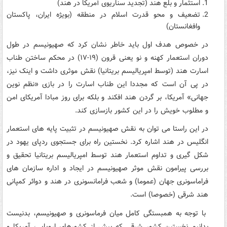
استثمار و بلع هند (تجدید سناریوی آمریکا در هند)
تضعیف و محو قدرت اسلام در منطقه (بویژه ایران، پاکستان
وافغانستان)
در خصوص هدف اول باید خاطر نشان کرد که صهیونیسم در طول
دوران استعمار کهنه و نو یعنی قرون (۱۹-۱۷) در محکم ساختن طناب
اسارت هند (توسط امپریالیسم بریتانیا) نقش موثری داشت و اینک نیز،
در پی آن است که مجددا این طناب اسارت را در بازی «نظم نوین
جهانی» آمریکا، بر گردن هند افکند و بلکه برای روز مبادا آمریکای امن
و مطلوب خویش را در این کشور بازسازی کند.
در این راستا می توان به نقش صهیونیسم در تثبیت پایه های استعمار
انگلیس در هند اشاره کرد. نخستین راه برای جستجوی ردپای یهود در
شکل گیری و تداوم استعمار هند توسط امپریالیسم بریتانیا تحقیق و
بررسی پیرامون نقش موثر صهیونیسم در ایجاد و اداره سازمان های
فراماسونری جهان (عموما) و شعب فرامانسونری در هند و دوائر کمپانی
هند شرقی (خصوصا) است.
با توجه به همبستگی کامل میان فرماسونری و صهیونیسم، بدنیست
بدانیم نخستین کشور شرقی که پیش از کشورهای اروپایی، آمریکا و