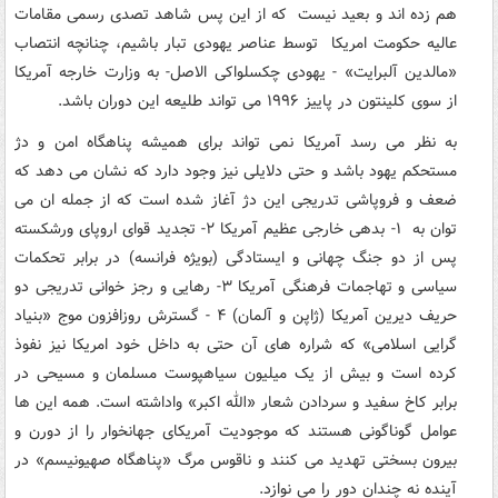
هم زده اند و بعید نیست که از این پس شاهد تصدی رسمی مقامات
عالیه حکومت امریکا توسط عناصر یهودی تبار باشیم، چنانچه انتصاب
«مالدین آلبرایت» - یهودی چکسلواکی الاصل- به وزارت خارجه آمریکا
از سوی کلینتون در پاییز ۱۹۹۶ می تواند طلیعه این دوران باشد.
به نظر می رسد آمریکا نمی تواند برای همیشه پناهگاه امن و دژ
مستحکم یهود باشد و حتی دلایلی نیز وجود دارد که نشان می دهد که
ضعف و فروپاشی تدریجی این دژ آغاز شده است که از جمله ان می
توان به ۱- بدهی خارجی عظیم آمریکا ۲- تجدید قوای اروپای ورشکسته
پس از دو جنگ چهانی و ایستادگی (بویژه فرانسه) در برابر تحکمات
سیاسی و تهاجمات فرهنگی آمریکا ۳- رهایی و رجز خوانی تدریجی دو
حریف دیرین آمریکا (ژاپن و آلمان) ۴ - گسترش روزافزون موج «بنیاد
گرایی اسلامی» که شراره های آن حتی به داخل خود امریکا نیز نفوذ
کرده است و بیش از یک میلیون سیاهپوست مسلمان و مسیحی در
برابر کاخ سفید و سردادن شعار «الله اکبر» واداشته است. همه این ها
عوامل گوناگونی هستند که موجودیت آمریکای جهانخوار را از دورن و
بیرون بسختی تهدید می کنند و ناقوس مرگ «پناهگاه صهیونیسم» در
آینده نه چندان دور را می نوازد.