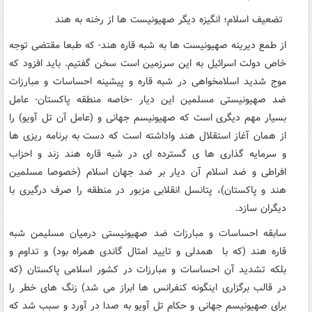
تضعیف اسلام؛ انگیزه دیگر صهیونیست ها از رخنه به هند
از طمع دیرینه صهیونیست ها به شبه قاره هند- که طبعا مقتضی توجه
خاص دولت اسرائیل به این سرزمین است سخن گفتیم. باید افزود که
موج شدید اسلامخواهی در شبه قاره و پیشینه احساسات و مبارزات
ضد صهیونیستی مسلمین این دیار -خاصه منطقه پاکستان- عامل
بسیار مهم دیگری است که صهیونیسم جهانی و (عامل آن تل آویو) را
از همان آغاز استقلال هند واداشته است که دست به برنامه ریزی ها
و سرمایه گذاری ها ی گسترده ای در شبه قاره هند زند و احزاب
افراطی و ضد اسلام آن دیار بر ضد جهان اسلام (خصوصا مسلمین
هند و پاکستان)، پتانسل انقلابی مزبور در منطقه را صرف درگیری با
دیگران سازد.
سابقه احساسات و مبارزات ضد صهیونیستی درمیان مسلیمن شبه
قاره هند (که با همدلی و تایید امثال گاندی همراه بود) و تداوم و
بلکه تشدید آن احساسات و مبارزات در کشور اسلامی پاکستان (که
در قالب برگزاری اینگونه کنفرانس ها ابراز می شد) زنگ های خطر را
برای صهیونیسم جهانی و حکام تل آویو به صدا در آورد و سبب شد که