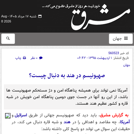
شنبه ۱۷ مرداد ۱۴۰۵ -
Aug
8 2026
جهان
کد خبر
560523
تاریخ انتشار:
۱ اردیبهشت ۱۳۹۵ - ۰۶:۴۲
۰ نظر
چاپ
جهان
صهیونیسم در هند به دنبال چیست؟
آمریکا نمی تواند برای همیشه پناهگاه امن و دژ مستحکم صهیونیست ها
باشد، از این رو آنها در جست جوی دومین پناهگاه امن خویش در شبه
قاره و کشور عظیم هند هستند.
به گزارش مشرق
، باید دید که صهیونیسم جهانی از طریق
اسرائیل
و
آمریکا
، چه مقاصد و اهدافی را در
هند
و شبه قاره دنبال می کند، در
حقیقت این سوال می تواند دو پاسخ کلی داشته باشد: