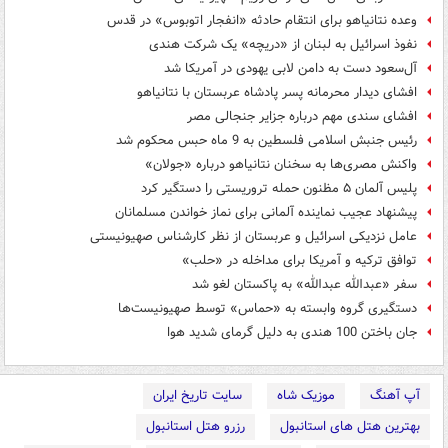
وعده نتانیاهو برای انتقام حادثه «انفجار اتوبوس» در قدس
نفوذ اسرائیل به لبنان از «دریچه» یک شرکت هندی
آل‌سعود دست به دامن لابی یهودی در آمریکا شد
افشای دیدار محرمانه پسر پادشاه عربستان با نتانیاهو
افشای سندی مهم درباره جزایر جنجالی مصر
رئیس جنبش اسلامی فلسطین به 9 ماه حبس محکوم شد
واکنش مصری‌ها به سخنان نتانیاهو درباره «جولان»
پلیس آلمان ۵ مظنون حمله تروریستی را دستگیر کرد
پیشنهاد عجیب نماینده آلمانی برای نماز خواندن مسلمانان
عامل نزدیکی اسرائیل و عربستان از نظر کارشناس صهیونیستی
توافق ترکیه و آمریکا برای مداخله در «حلب»
سفر «عبد‌الله‌ عبدالله» به پاکستان لغو شد
دستگیری گروه وابسته به «حماس» توسط صهیونیست‌ها
جان باختن 100 هندی به دلیل گرمای شدید هوا
آپ آهنگ
موزیک شاه
سایت تاریخ ایران
بهترین هتل های استانبول
رزرو هتل استانبول