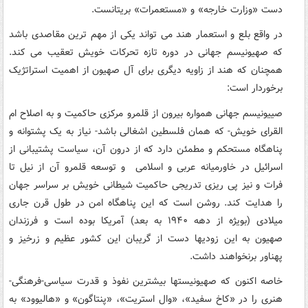
دست «وزارت خارجه» و «مستعمرات» بریتانست.
در واقع بلع و استعمار هند می تواند یکی از مهم ترین مقاصدی باشد
که صهیونیسم جهانی در دوره تازه تحرکات خویش تعقیب می کند.
همچنان که هند از زاویه دیگری برای آل صهیون از اهمیت استراتژیک
برخوردار است:
صییونیسم جهانی همواره بیرون از قلمرو مرکزی حاکمیت و به اصلاح ام
القرای خویش- که همان فلسطین اشغالی باشد- نیاز به یک پشتوانه و
پناهگاه مستحکم و مطمئن دارد که از درون آن، سیاست پشتیبانی از
اسرائیل در خاورمیانه عربی و اسلامی و توسعه قلمرو آن از نیل تا
فرات و نیز پی ریزی تدریجی حاکمیت شیطانی خویش بر سراسر جهان
را هدایت کند. روشن است که این پناهگاه امن در طول قرن جاری
میلادی (بویژه از دهه ۱۹۴۰ به بعد) آمریکا بوده است و فرزندان
صهیون به این زودیها دست از گریبان این کشور عظیم و زرخیز و
پهناور برنخواهند داشت.
خاصه اکنون که صهیونیستها بیشترین نفوذ و قدرت سیاسی-فرهنگی-
هنری را در «کاخ سفید»، «وال استریت»، «پنتاگون» و «هالیوود» به