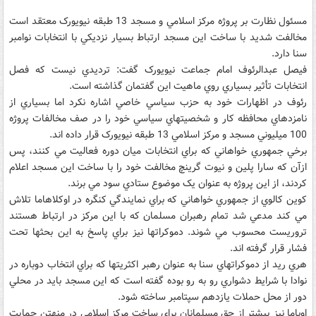
مسئول نظارت بر پروژه مرکز اسلامي و مسجد 13 طبقه نيويورک معتقد است
مخالفت شديد با ساخت اين مسجد ارتباط بسيار نزديکي با انتخابات نوامبر
سنا دارد.
فيصل عبدالرئوف امام جماعت نيويورک گفت: ترديدي نيست که فصل
انتخابات تأثير بسياري روي ماهيت اين گفتمان گذاشته است.
رئوف در اظهارات خود به حزب سياسي خاصي اشاره نکرد اما بسياري از
نامزدهاي محافظه کار و شخصيتهاي سياسي خود را در صف مخالفات پروژه
100 ميليوني مسجد و مرکز اسلامي 13 طبقه نيويورک قرار داده اند.
برخي جمهوري خواهاني که براي انتخابات ميان دوره فعاليت مي کنند، پس
ازآن که سارا پلين و نيوت گرينچ مخالفت خود را با ساخت اين مسجد اعلام
کردند، از اين پروژه به عنوان يک موضوع ستادي سود مي برند.
کوين کالوي از جمهوري خواهاني که براي نمايندگي کنگره در اوکلاهاما تلاش
مي کند مدعي شد تمام رهبران مسلمان که با اين مرکز در ارتباط هستند
تروريست محسوب مي شوند. دموکراتها نيز براي پاسخ به اين بحثها تحت
فشار قرار گرفته اند.
هري ريد از دموکراتهاي سنا به عنوان رهبر اکثريتها که براي انتخاب دوباره در
نوادا با شرايط دشواري رو به رو بوده گفته است که اين مسجد بايد در محلي
دور از محل حملات يازدهم سپتامبر ساخته شود.
اوباما نيز پيشتر از حق مسلمانان براي ساخت مرکز اسلامي در منهتن حمايت