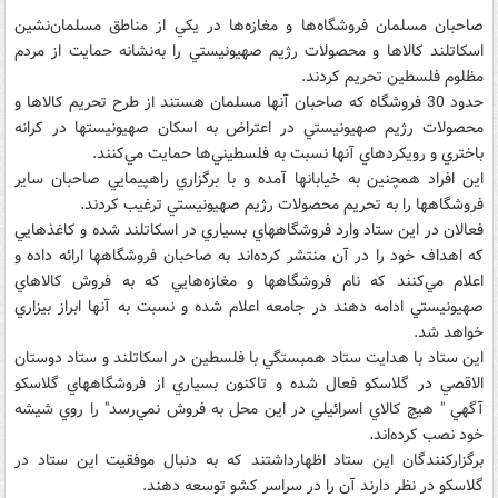
صاحبان مسلمان فروشگاه‌ها و مغازه‌ها در يکي از مناطق مسلمان‌نشين
اسکاتلند کالاها و محصولات رژيم صهيونيستي را به‌نشانه حمايت از مردم
مظلوم فلسطين تحريم کردند.
حدود 30 فروشگاه که صاحبان آنها مسلمان هستند از طرح تحريم کالاها و
محصولات رژيم صهيونيستي در اعتراض به اسکان صهيونيستها در کرانه
باختري و رويکردهاي آنها نسبت به فلسطيني‌ها حمايت مي‌کنند.
اين افراد همچنين به خيابانها آمده و با برگزاري راهپيمايي صاحبان ساير
فروشگاهها را به تحريم محصولات رژيم صهيونيستي ترغيب کردند.
فعالان در اين ستاد وارد فروشگاههاي بسياري در اسکاتلند شده و کاغذهايي
که اهداف خود را در آن منتشر کرده‌اند به صاحبان فروشگاهها ارائه داده و
اعلام مي‌کنند که نام فروشگاهها و مغازه‌هايي که به فروش کالاهاي
صهيونيستي ادامه دهند در جامعه اعلام شده و نسبت به آنها ابراز بيزاري
خواهد شد.
اين ستاد با هدايت ستاد همبستگي با فلسطين در اسکاتلند و ستاد دوستان
الاقصي در گلاسکو فعال شده و تاکنون بسياري از فروشگاههاي گلاسکو
آگهي " هيچ کالاي اسرائيلي در اين محل به فروش نمي‌رسد" را روي شيشه
خود نصب کرده‌اند.
برگزارکنندگان اين ستاد اظهارداشتند که به دنبال موفقيت اين ستاد در
گلاسکو در نظر دارند آن را در سراسر کشو توسعه دهند.