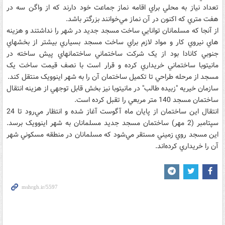
تعداد نياز به محلي براي اقامه نماز جماعت خود دارند که از واگن سه در
هفت متري که اکنون در آن نماز مي‌خوانند بزرگتر باشد.
از آنجا که مسلمانان توانايي ساخت مسجد جديد در شهر را نداشتند و هزينه
هاي نيروي کار و مواد لازم براي ساخت مسجد بسياري بيشتر از بخشهاي
جنوبي کانادا بود از يک شرکت ساختماني ساختمانهاي پيش ساخته در
مانيتوبا ساختماني خريداري کرده و قرار است با نصف قيمت ساخت يک
مسجد از مرحله طراحي تا تکميل ساختمان آن را به شهر اينوويک منتقل کند.
سازمان خيريه "زبيده طالب" در مانيتوبا نيز بخش قابل توجهي از هزينه انتقال
ساختمان مسجد 140 متر مربعي را تقبل کرده است.
انتقال اين ساختمان از پايان ماه آگوست آغاز شده و انتظار مي‌رود تا 24
سپتامبر (2 مهر) ساختمان مسجد جديد مسلمانان به شهر اينوويک برسد.
اين مسجد روي زميني مستقر مي‌شود که مسلمانان در منطقه مسکوني شهر
آن را خريداري کرده‌اند.