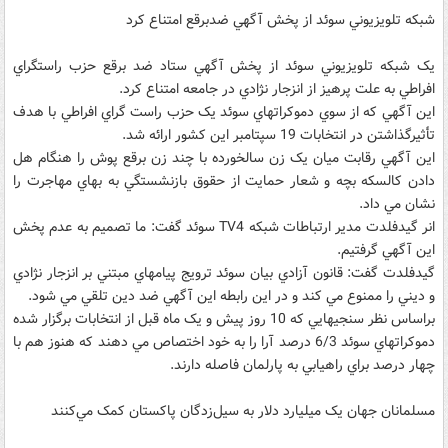
شبکه تلويزيوني سوئد از پخش آگهي ضدبرقع امتناع کرد
يک شبکه تلويزيوني سوئد از پخش آگهي ستاد ضد برقع حزب راستگراي
افراطي به علت پرهيز از انزجار نژادي در جامعه امتناع کرد.
اين آگهي که از سوي دموکراتهاي سوئد يک حزب راست گراي افراطي با هدف
تأثيرگذاشتن در انتخابات 19 سپتامبر اين کشور ارائه شد.
اين آگهي رقابت ميان يک زن سالخورده با چند زن برقع پوش را هنگام هل
دادن کالسکه بچه و شعار حمايت از حقوق بازنشستگي به بهاي مهاجرت را
نشان مي داد.
انر گيدفلدت مدير ارتباطات شبکه TV4 سوئد گفت: ما تصميم به عدم پخش
اين آگهي گرفتيم.
گيدفلدت گفت: قانون آزادي بيان سوئد ترويج پيامهاي مبتني بر انزجار نژادي
و ديني را ممنوع مي کند و در اين رابطه اين آگهي ضد دين تلقي مي شود.
براساس نظر سنجيهايي که 10 روز پيش و يک ماه قبل از انتخابات برگزار شده
دموکراتهاي سوئد 6/3 درصد آرا را به خود اختصاص مي دهند که هنوز هم با
چهار درصد براي راهيابي به پارلمان فاصله دارند.
مسلمانان جهان يک ميليارد دلار به سيل‌زدگان پاکستان کمک مي‌کنند