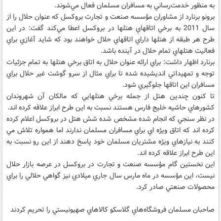
به منظور خدمت‌رساني به مسافران مسلمان فعال مي‌شوند.
برونو برنارد از مشاوران مؤسسه صنعت و تجارت بروکسل که عنوان حلال را از
سال 2011 به برخي اتاقهاي هتلها در بروکسل اعطا مي‌کند گفت: در اين
طرح هر طبقه از هتلها داراي اتاقهاي حلال خواهند بود که شايد آغازي براي
فعاليت هتلهاي تمام حلال در آينده باشد.
برنارد اظهار داشت: براي ارائه عنوان حلال به اتاق برخي هتلها به تمام جزئيات
توجه و تمهيداتي انديشيده شده تا براي مثال از سرو گوشت غير حلال براي
مسافران اين اتاقها جلوگيري شود.
تا کنون چندين هتل از جمله برخي هتلهايي که مالکان آن شهروندان
کشورهاي حاشيه خليج فارس هستند نسبت به اين طرح ابراز علاقه کرده اند.
در نظر سنجي که انجام شده مشخص شده شش هتل در بروکسل اعلام کرده
کرده اند که اتاق ويژه اي براي مسافران مسلمان ندارند اما همواره تلاش مي
کنند به نيازهاي ويژه مشتريان مسلمان خود پاسخ دهند از اين رو نسبت به
اين طرح ابراز علاقه کرده اند.
اين نخستين گام مؤسسه صنعت و تجارت در بروکسل در عرصه بازار حلال
نيست، اين مؤسسه در ماه مارس سال جاري ميلادي نيز گواهي حلالي را براي
محصولات صنعتي صادر کرد.
صاحبان مسلمان فروشگاه‌هاي گلاسکو کالاهاي صهيونيستي را تحريم کردند