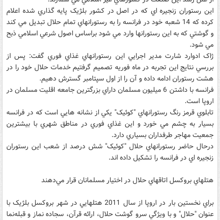
اين رستوران زنجيره اي که در اصل در کشور بلژيک پايه گذاري شده اعلام
کرده که 14 شعبه خود در فرانسه را به رستورانهاي تمام حلال تبديل مي کند
و گوشتي که به اين رستورانها وارد مي شود براساس اصول شرعي اسلامي ذبح
مي شود.
ژاک ادوارد شارت مدير اجرايي اين رستورانهاي غذاي فوري گفت: پس از
بررسي نتايج اين تجربه در ماه فوريه تصميم گرفتيم خدمات حلال خود را در
هشت رستوران ادامه داده و آن را از اول سپتامبر گسترش دهيم.
فرانسه با داشتن 6 ميليون مسلمان داراي بزرگترين جامعه اقليت مسلمان در
اروپا است.
تابلوي قرمز رنگ رستورانهاي "کوئيک" يکي از نشانه هايي است که در فرانسه
بسيار به چشم مي خورد و اين غذاي فوري در مناطق شهري با بيشترين
جمعيت مهاجر طرفداران بسياري دارد.
درحال حاضر رستورانهاي حلال "کوئيک" شش درصد از شعب اين رستوران
زنجيره اي در فرانسه را تشکيل داده اند.
هتلهاي بروکسل اتاقهاي حلال در اختيار مسلمانان قرار مي‌دهند
براي نخستين بار در اروپا از سال 2011 هتلهايي در شهر بروکسل بلژيک با
عنوان "حلال" و با ويژگي سرو گوشت حلال، ارائه قرآن، سجاده نماز و قبله‌نما