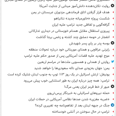
روایت تکان‌دهنده دانش‌آموز مینابی از جنایت آمریکا
هدف قرار گرفتن اتاق‌ فرماندهی مزدوران عربستان در یمن
شکست پروژه «خاورمیانه جدید» نتانیاهو
گزافه‌گویی و لفاظی جدید ترامپ علیه ایران
پیروزی استقلال مقابل همنام خوزستانی در دیداری تدارکاتی
انفجار در حومه دمشق چند کشته و زخمی برجا گذاشت
بوسه‌ پدر بر پای پسر شهیدش
رایزنی عراقچی و همتای موریتانی خود درباره تحولات منطقه
موج تهدید علیه قضات آمریکایی پس از صدور حکم علیه ترامپ
روایتی از همدلی و همسویی ملت‌ها در مراسم اربعین
یمن: جهان به‌زودی صدای ناله سعودی‌ها را خواهد شنید
یونیفل: ارتش اسرائیل در یک روز ۱۱۳ توپ به جنوب لبنان شلیک کرده است
ترامپ: همه چیز درباره ایران به طور استثنایی خوب پیش می‌رود
عبور از خط قرمز ایران یعنی مرگ!
حمله نیروهای اسرائیلی به خبرنگار پرس‌تی‌وی
«ضربه مغزی» شدن صدها نظامی آمریکایی در حملات ایران
جنگ در جبهه لبنان بعد از تفاهم‌نامه چه تغییری کرده؟
ترامپ در حال سوختن در آتشی خودساخته