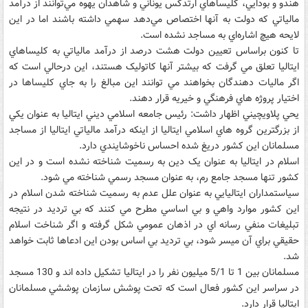
هندو و بودايي، کليساهاي ارتدکس يوناني و شاهدان يهوه مي‌توانند از درآمد
مالياتي که دولت به آنها اختصاص مي‌دهد سهمي داشته باشند اما در اين
لايحه هيچ اشاره‌اي به مساجد نشده است.
تا کنون براساس تعيين دولت هشت درصد از درآمد مالياتي به کليساهاي
ايتاليا تعلق مي گرفت که بيشتر آنها کاتوليک هستند، اين درحالي است که
اگر ماليات دهندگان بخواهند مي توانند اين مبالغ را به جاي کليساها در
اختيار پروژه هاي فرهنگي و خيريه قرار دهند.
يحي پلاويچيني اظهار داشت: رئيس جامعه اسلامي ديني ايتاليا به عنوان يکي
از بزرگترين گروه هاي اسلامي ايتاليا از اينکه درآمد مالياتي ايتاليا از مساجد
مسلمانان اين کشور دريغ شده احساس ناخوشايندي دارد.
اسلام در ايتاليا به عنوان يک دين به رسميت شناخته نشده است و در اين
کشور تنها مسجد جامع رم، به عنوان مسجد رسمي شناخته مي شود.
سياستمداران ايتاليايي به عنوان علل عدم به رسميت شناخته شدن اسلام در
اين کشور موارد واهي و بي اساسي مطرح مي کنند که بي ترديد در نتيجه
تبليغات منفي رسانه اي در اذهان عمومي شکل گرفته و اگر شناخت اسلام
حقيقي براي آن ميسر شود، بي ترديد بي اساس بودن اين ادعاها ثابت خواهد
شد.
مسلمانان بين 1 تا 5/1 ميليون نفر را در ايتاليا تشکيل داده اند و 130 مسجد
در سراسر اين کشور فعال است که تحت پوشش سازمان پوششي مسلمانان
ايتاليا قرار دارد.