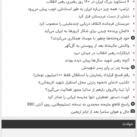
۶ دستاورد بزرگ ایران در ۱۶۰ روز رهبری رهبر انقلاب
ترامپ: همه چیز درباره ایران به طور استثنایی خوب پیش می‌رود
دشان از دست عربستان فرار کرد
عربستان فرمانده ائتلاف دریایی چندملیتی را منصوب کرد
«کمانِ پرنده» چینی برای شکار کروزها به ایران می‌آید
خود فروخته‌ها چطور با موساد همکاری می‌کردند؟
واکنش عالیشاه بعد از پیوستن به گل‌گهر
ابتکارات رهبر انقلاب در میدان نبرد
آنچه رهبر شهید سال‌ها پیش دیده بودند
بوسه‌ پدر بر پای پسر شهیدش
رقم فسخ قرارداد رضاییان با استقلال فقط ۱۰۰میلیون تومان!
تکذیب ادعای «نحوه ردزنی محل استقرار شهید لاریجانی»
آیا تینا پاکروان بازهم از ساترا مجوز فعالیت می‌گیرد؟
کویت دستور تعطیلی تنها مدرسه ایرانی را صادر کرد
پاسخ قاطع ملیحه محمدی به نسخه تسلیم‌طلبی روی آنتن BBC
حال و هوای سامرا بعد از ایام اربعین
حوادث