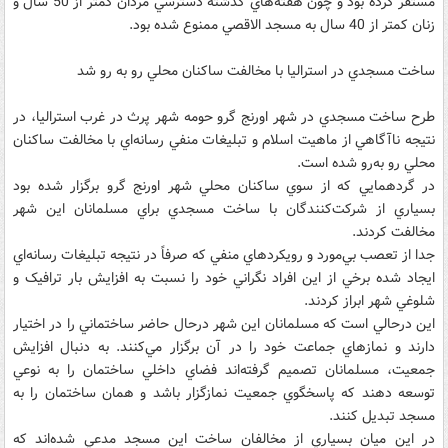
مستقر کرده بود و چون هفته‌هاي گذشته دسترسي مردان کمتر از 50 سال و
زنان کمتر از 40 سال به مسجد الاقصي ممنوع شده بود.
ساخت مسجدي در استراليا با مخالفت ساکنان محلي رو به رو شد
طرح ساخت مسجدي در شهر اورنج گرو حومه شهر پرث در غرب استراليا، در
نتيجه ناآگاهي از ماهيت اسلام و تبليغات منفي رسانه‌اي با مخالفت ساکنان
محلي رو به‌رو شده است.
در گردهمايي که از سوي ساکنان محلي شهر اورنج گرو برگزار شده بود
بسياري از شرکت‌کنندگان با ساخت مسجدي براي مسلمانان اين شهر
مخالفت کردند.
جدا از تعصب بي‌مورد و رويکردهاي منفي که صرفاً در نتيجه تبليغات رسانه‌اي
ايجاد شده برخي از اين افراد نگراني خود را نسبت به افزايش بار ترافيک و
شلوغي شهر ابراز کردند.
اين درحالي است که مسلمانان اين شهر درحال حاضر ساختماني را در اختيار
دارند و نمازهاي جماعت خود را در آن برگزار مي‌کنند. به دنبال افزايش
جمعيت، مسلمانان تصميم گرفته‌اند فضاي داخلي ساختمان را به نوعي
توسعه دهند که پاسخگوي جمعيت نمازگزار باشد و همان ساختمان را به
مسجد تبديل کنند.
در اين ميان بسياري از مخالفان ساخت اين مسجد مدعي شده‌اند که