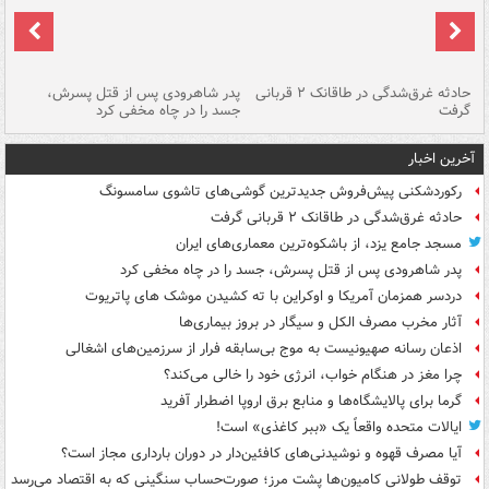
شته
حادثه غرق‌شدگی در طاقانک ۲ قربانی
پدر شاهرودی پس از قتل پسرش،
دس
گرفت
جسد را در چاه مخفی کرد
آخرین اخبار
رکوردشکنی پیش‌فروش جدیدترین گوشی‌های تاشوی سامسونگ
حادثه غرق‌شدگی در طاقانک ۲ قربانی گرفت
مسجد جامع یزد، از باشکوه‌ترین معماری‌های ایران
پدر شاهرودی پس از قتل پسرش، جسد را در چاه مخفی کرد
دردسر همزمان آمریکا و اوکراین با ته کشیدن موشک های پاتریوت
آثار مخرب مصرف الکل و سیگار در بروز بیماری‌ها
اذعان رسانه صهیونیست به موج بی‌سابقه فرار از سرزمین‌های اشغالی
چرا مغز در هنگام خواب، انرژی خود را خالی می‌کند؟
گرما برای پالایشگاه‌ها و منابع برق اروپا اضطرار آفرید
ایالات متحده واقعاً یک «ببر کاغذی» است!
آیا مصرف قهوه و نوشیدنی‌های کافئین‌دار در دوران بارداری مجاز است؟
توقف طولانی کامیون‌ها پشت مرز؛ صورت‌حساب سنگینی که به اقتصاد می‌رسد