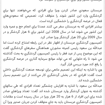
عربستان سعودي صادر کردن ويزا براي افرادي که مي‌خواهند تنها براي
گردشگري وارد اين کشور شوند را متوقف کرد، تصميمي که سعودي‌هاي
فعال در عرصه گردشگري را خشمگين کرده است.
بيشنر افرادي که به عربستان سفر مي کنند عمدتا براي انجام حج و عمره وارد
اين کشور مي شوند اما در سال 2008 اين کشور براي 6 هزار گردشگر و در
سال 2009 براي 20 هزار گردشگر ويزا صادر کرد.
کميسيون گردشگري عربستان از اظهار نظر در اين رابطه امتناع کرده است اما
عبدالله بن سعود رئيس کميته مشورتي هماهنگي سفرهاي گردشگري گفت
که اين موضوع پس از عيد فطر با رئيس کميسيون گردشگري به بحث گذاشته
مي شود تا راه حلهايي که مي تواند موانع سرمايه گذاري در عرصه گردشگري
را رفع کند مورد بررسي قرار گيرد.
وي با اشاره به اينکه اين تصميم مانعي براي توسعه صنعت گردشگري داخلي
است گفت: افرادي که در بخش گردشگري کار مي‌کنند از اين تصميم بسيار
خشمگين شده اند.
عبدالله بن سعود با اشاره به افزايش چشمگير تعداد افرادي که طي سالهاي
گذشته به عنوان گردشگر وارد عربستان شده اند گفت: تعداد ويزاهاي صادر
شده براي اين افراد از 6 هزار به 20 هزار ويزا در سال رسيده است و مقامات
کميسيون گردشگري عربستان بايد به جاي متوقف کردن جريان صدور ويزا آن