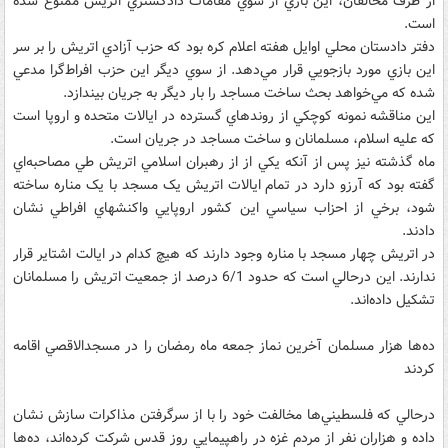
از طرف مخالفان، اين بازي از سوي مقامات دادگستري اتريش ممنوع شده
است.
دفتر دادستان محلي اوايل هفته اعلام کره بود که حزب آزادي اتريش را بر سر
اين بازي مورد بازجويي قرار مي‌دهد. از سوي ديگر اين حزب افراط‌گرا مدعي
شده که مي‌خواهد بحث ساخت مساجد را بار ديگر به جريان بيندازد.
اين مناقشه نمونه کوچکي از روندهاي گسترده در ايالات متحده و اروپا است
که عليه اسلام، مسلمانان و ساخت مساجد در جريان است.
ماه گذشته نيز پس از آنکه يکي از از رهبران اسلامي اتريش طي مصاحبه‌اي
گفته بود که آرزو دارد در تمام ايالات اتريش يک مسجد با يک مناره ساخته
شود، برخي از احزاب سياسي اين کشور اروپايي واکنشهاي افراطي نشان
دادند.
در اتريش چهار مسجد با مناره وجود دارند که هيچ کدام در ايالت اشتاير قرار
ندارند. اين درحالي است که حدود 6/1 درصد از جمعيت اتريش را مسلمانان
تشکيل داده‌اند.
ده‌ها هزار مسلمان آخرين نماز جمعه ماه رمضان را در مسجدالاقصي اقامه
کردند
درحالي که فلسطيني‌ها مخالفت خود را با از سرگرفتن مذاکرات سازش نشان
داده و هزاران نفر از مردم غزه در راهپيمايي روز قدس شرکت کرده‌اند، ده‌ها