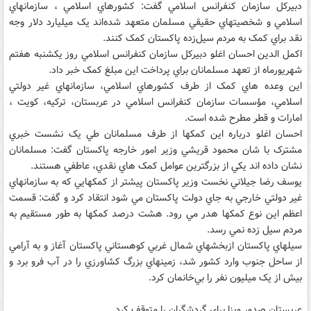
دبيرکل سازمان کنفرانس اسلامي گفت: کشورهاي اسلامي ، سازمانهاي
اسلامي و شخصيتهاي حقيقي مسلمان متعهد شده‌اند يک ميليارد دلار وجه
نقد براي کمک به مردم سيل‌زده پاکستان کمک کنند.
اکمل الدين احسان اغلو دبيرکل سازمان کنفرانس اسلامي روز يکشنبه هفتم
شهريورماه از تعهد مسلمانان براي پرداخت اين مبلغ کمک خبر داد.
اين وعده هاي کمک از طرف کشورهاي اسلامي، سازمانهاي غير دولتي
اسلامي، مؤسسات سازمان کنفرانس اسلامي در عربستان، ترکيه، کويت ،
امارات و قطر مطرح شده است.
احسان اغلو درباره اين کمکها از طرف مسلمانان طي يک نشست خبري
مشترک با شان محمود قريشي وزير امور خارجه پاکستان گفت: مسلمانان
نشان داده اند يکي از بزرگترين عوامل کمک هاي نقدي، عاطفي هستند.
يوسف رضا جيلاني نخست وزير پاکستان پيشتر از کمکهايي که به سازمانهاي
غير دولتي خارجي به جاي دولت پاکستان مي شود انتقاد کرد و گفت: قسمت
اعظم اين نوع کمکها هدر مي رود. هشت درصد کمکها به طور مستقيم به
مردم سيل زده نمي رسد.
سيلهاي پاکستان ازبخشهاي شمال غربي کوهستاني پاکستان آغاز و به آرامي
از ساحل جنوب وارد کشور شد، زمينهاي بزرگ کشاورزي را در آب فرو برد و
بيش از يک ميليون نفر را بي‌خانمان کرد.
عربستان صدور ويزا براي گردشگران را متوقف کرد