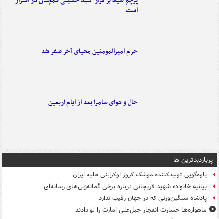
پرچم سیاه بر فراز گنبد حسینی همچنان در اهتزاز
است
حرم امیرالمومنین محیای آخر صفر شد
حال و هوای سامرا بعد از ایام اربعین
پربازدیدترین ها
یاوه‌گویی تولیدکننده موشک کروز اوکراینی علیه ایران
بیانیه خانواده شهید لاریجانی درباره برخی گمانه‌زنی‌های رسانه‌ای
پادشاه سنگین‌وزنی که در جهان رقیب ندارد
ماهواره‌ها خسارت انفجار جبل‌علی امارت را لو دادند