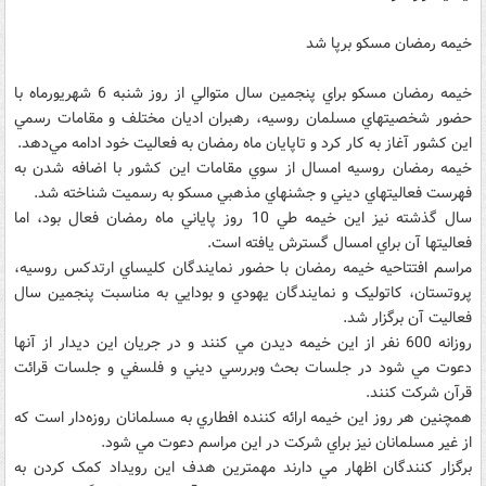
خيمه رمضان مسکو برپا شد
خيمه رمضان مسکو براي پنجمين سال متوالي از روز شنبه 6 شهريورماه با
حضور شخصيتهاي مسلمان روسيه، رهبران اديان مختلف و مقامات رسمي
اين کشور آغاز به کار کرد و تاپايان ماه رمضان به فعاليت خود ادامه مي‌دهد.
خيمه رمضان روسيه امسال از سوي مقامات اين کشور با اضافه شدن به
فهرست فعاليتهاي ديني و جشنهاي مذهبي مسکو به رسميت شناخته شد.
سال گذشته نيز اين خيمه طي 10 روز پاياني ماه رمضان فعال بود، اما
فعاليتها آن براي امسال گسترش يافته است.
مراسم افتتاحيه خيمه رمضان با حضور نمايندگان کليساي ارتدکس روسيه،
پروتستان، کاتوليک و نمايندگان يهودي و بودايي به مناسبت پنجمين سال
فعاليت آن برگزار شد.
روزانه 600 نفر از اين خيمه ديدن مي کنند و در جريان اين ديدار از آنها
دعوت مي شود در جلسات بحث وبررسي ديني و فلسفي و جلسات قرائت
قرآن شرکت کنند.
همچنين هر روز اين خيمه ارائه کننده افطاري به مسلمانان روزه‌دار است که
از غير مسلمانان نيز براي شرکت در اين مراسم دعوت مي شود.
برگزار کنندگان اظهار مي دارند مهمترين هدف اين رويداد کمک کردن به