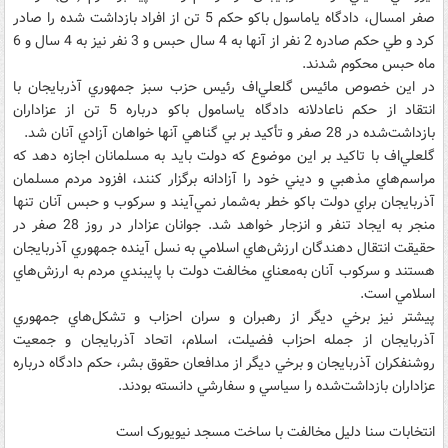
صفر امسال، دادگاه ياماسول باکو حکم 5 تن از افراد بازداشت شده را صادر
کرد و طي حکم صادره 2 نفر از آنها به 4 سال حبس و 3 نفر نيز به 4 سال و 6
ماه حبس محکوم شدند.
در اين خصوص مائيس گلعلي‌اف رئيس حزب سبز جمهوري آذربايجان با
انتقاد از حکم ناعادلانه دادگاه ياسامول باکو درباره 5 تن از عزاداران
بازداشت‌شده در 28 صفر و تأکيد بر بي گناهي آنها خواهان آزادي آنان شد.
گلعلي‌اف با تاکيد بر اين موضوع که دولت بايد به مسلمانان اجازه دهد که
مراسم‌هاي مذهبي و ديني خود را آزادانه برگزار کنند، افزود مردم مسلمان
آذربايجان براي دولت باکو خطر به‌شمار نمي‌آيند و سرکوب و حبس آنان تنها
منجر به ايجاد تنفر و انزجار خواهد شد. جوانان عزادار در روز 28 صفر در
حقيقت انتقال دهندگان ارزش‌هاي اسلامي به نسل آينده جمهوري آذربايجان
هستند و سرکوب آنان به‌معناي مخالفت دولت با پايبندي مردم به ارزش‌هاي
اسلامي است.
پيشتر نيز برخي ديگر از رهبران و سران احزاب و تشکل‌هاي جمهوري
آذربايجان از جمله احزاب فضيلت، اسلام، اتحاد آذربايجان و جمعيت
روشنفکران آذربايجان و برخي ديگر از مدافعان حقوق بشر، حکم دادگاه درباره
عزاداران بازداشت‌شده را سياسي و سفارشي دانسته بودند.
انتخابات سنا دليل مخالفت با ساخت مسجد نيويورک است