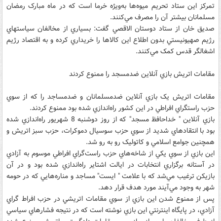
تمرکز اين ستاد تحريم ميوه‌ها به‌ويژه خرما است که در ماه مبارک رمضان
مسلمانان بيشتر آن را مصرف مي‌کنند.
صديق خان از ستاد دوستان الاقصي گفت: بسياري از مخالفان سياستهاي
رژيم صهيونيستي بدون اطلاع اين کالاها را خريداري کرده و به اقتصاد رژيم
اشغالگر قدس کمک مي‌کنند.
مقامات اتريش بازي آنلاين ضدمسجد را ممنوع کردند
مقامات اتريش يک بازي آنلاين ضدمسلمانان و ضدمساجد را که از سوي
حزب راستگراي افراطي در اين کشور راه‌اندازي شده بود ممنوع کردند.
بازي آنلاين " خداحافظ مسجد" که از روز دوشنبه 8 شهريور راه‌اندازي شده
بود با انتقادهاي شديد از سوي حزب سوسيال دموکرات، حزب سبز اتريش و
همچنين جوامع اسلامي و کاتوليک رو به رو شد.
اين بازي از سوي يکي از شاخه‌هاي حزب راست‌گراي افراطي موسوم به آزادي
در آستانه برگزاري انتخابات در ايالت اشتاير راه‌اندازي شده بود و در آن
بازيکن ترغيب مي‌شد که با علامت " ايست" مساجد و مناره‌هايي که در حومه
شهر به وجود مي‌آيند مورد هدف قرار دهد.
پس از ممنوع شدن اين بازي از سوي مقامات اتريشي در حزب افراط گراي
آزادي، در پايگاه اينترنتي اين بازي نوشته است که در نتيجه فشارهاي سياسي