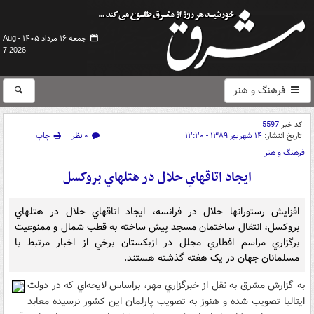
جمعه ۱۶ مرداد ۱۴۰۵ -
Aug
7 2026
فرهنگ و هنر
کد خبر
5597
تاریخ انتشار:
۱۴ شهریور ۱۳۸۹ - ۱۲:۲۰
۰ نظر
چاپ
فرهنگ و هنر
ايجاد اتاقهاي حلال در هتلهاي بروکسل
افزايش رستورانها حلال در فرانسه، ايجاد اتاقهاي حلال در هتلهاي
بروکسل، انتقال ساختمان مسجد پيش ساخته به قطب شمال و ممنوعيت
برگزاري مراسم افطاري مجلل در ازبکستان برخي از اخبار مرتبط با
مسلمانان جهان در يک هفته گذشته هستند.
به گزارش مشرق به نقل از خبرگزاري مهر، براساس لايحه‌اي که در دولت
ايتاليا تصويب شده و هنوز به تصويب پارلمان اين کشور نرسيده معابد