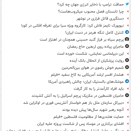
حماقت ترامپ با ذخایر انرژی جهان چه کرد؟
چرا تابستان فصل محبوب میکروب‌هاست؟
دستگیری قاتل فراری در نوشهر
نیویورک تایمز فاش کرد: کارگروه ویژه سیا برای تفرقه افکنی در کوبا
کنترل کامل تنگه هرمز در دست ایران!
پرچم سیاه بر فراز گنبد حسینی همچنان در اهتزاز است
ماجرای پیاده روی اربعین حاج رمضان
این دیپلماسی نمایشی، شکست خورده است
روایت پزشکیان از انحلال بانک آینده
شمیم خوش رضوی در هوای بین‌الحرمین
هشدار افسر ارشد آمریکایی به کاخ سفید +فیلم
موشک‌های بالستیک ایران؛ چالش راهبردی آمریکا
باید افراد کارآمدتر را به کار گرفت
حامیان فلسطین در مکزیک پرچم اسرائیل را به آتش کشیدند
دبیرکل سازمان ملل باز هم خواستار آتش‌بس فوری در اوکراین شد
آنچه رهبر شهید سال‌ها پیش دیده بودند
حمایت هلندی‌ها از مظلومیت فلسطین +فیلم
افشای برکناری در موساد پس از شکست پروژه علیه ایران
دستگیری عامل انتشار مطالب توهین‌آمیز علیه زائران اربعین در فضای مجازی