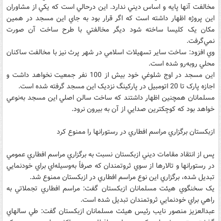
مخالفت آنها پايه و اساس ديني ندارد. اين درحالي است که يکي از مشاوران
اين پروژه اظهار داشته است که اگر قرار بود به جاي اين مسجد در همين
مکان يک کليسا ساخته شود ديگر مخالفتي با طرح ساخت آن صورت
نمي‌گرفت.
وي افزود: ساخت ساير تسهيلات اسلامي در شهر پرث نيز با مخالفت ساکنان
محلي روبه‌رو شده است.
اين مسجد در اوج شلوغي خود بيش از 100 نفر جمعيت نخواهد داشت و
اجازه پارک تا 20 اتومبيل در پارکينگ نزديک اين مسجد گرفته شده است.
مسلمانان همچنين اظهار داشتند که ساخت سالن اصلي اين مسجد به‌نوعي
خواهد بود که کوچکترين صدايي از آن به بيرون نرود.
ازبکستان برگزاري مراسم افطاري در رستورانها را ممنوع کرد
پس از انتقاد مقامات ديني ازبکستان نسبت به برگزاري مراسم افطاري عمومي
در رستورانها و تالارها از سوي ثروتمندان که صرفاً به‌وسيله‌اي براي خودنمايي
تبديل شده، برگزاري اين نوع مراسم افطاري در ازبکستان ممنوع شد.
يک سخنگوي هيئت مسلمانان ازبکستان گفت: مراسم افطاري تجملاتي به
راهي براي خودنمايي ثروتمندان تبديل شده است.
عبدالعزيز منصور نايب رئيس هيئت مسلمانان ازبکستان گفت: طي سالهاي