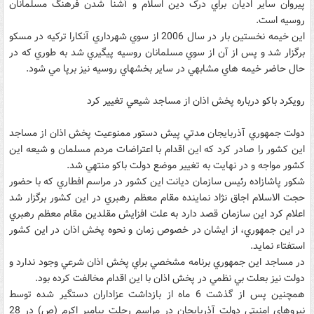
پيروان ساير اديان براي درک دين اسلام و آشنا شدن فرهنگ مسلمانان
روسيه است.
اين خيمه نخستين بار در سال 2006 از سوي شهرداري آنکارا ترکيه در مسکو
برگزار شد و پس از آن از سوي مسلمانان روسيه پيگيري شد به طوري که در
حال حاضر خيمه هاي مشابهي در ساير بخشهاي روسيه نيز برپا مي شود.
رويکرد باکو درباره پخش اذان از مساجد شيعي تغيير کرد
دولت جمهوري آذربايجان مدتي پيش دستور ممنوعيت پخش اذان از مساجد
اين کشور را صادر کرد که اين اقدام با اعتراضات مردم مسلمان و شيعه اين
کشور مواجه و در نهايت به تغيير موضع دولت باکو منتهي شد.
شکور پاشازاده رئيس سازمان ديانت اين کشور در مراسم افطاري که با حضور
حجت الاسلام اجاق نژاد نماينده مقام معظم رهبري در اين کشور برگزار شد
اعلام کرد اين سازمان قصد دارد به علت افزايش مقلدين مقام معظم رهبري
در اين جمهوري، از ايشان در خصوص زمان و نحوه پخش اذان در اين کشور
استفتاء نمايد.
در مساجد اين جمهوري برنامه مشخصي براي پخش اذان شرعي وجود ندارد و
دولت نيز بعلت بي نظمي در پخش اذان با اين اقدام مخالفت کرده بود.
همچنين پس از گذشت 6 ماه از بازداشت عزاداران دستگير شده توسط
نيروهاي امنيتي دولت آذربايجان در مراسم رحلت پيامبر اکرم (ص) در 28