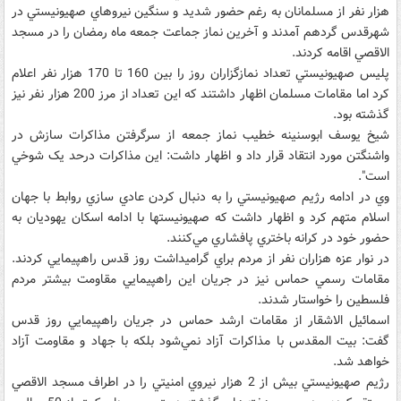
هزار نفر از مسلمانان به رغم حضور شديد و سنگين نيروهاي صهيونيستي در
شهرقدس گردهم آمدند و آخرين نماز جماعت جمعه ماه رمضان را در مسجد
الاقصي اقامه کردند.
پليس صهيونيستي تعداد نمازگزاران روز را بين 160 تا 170 هزار نفر اعلام
کرد اما مقامات مسلمان اظهار داشتند که اين تعداد از مرز 200 هزار نفر نيز
گذشته بود.
شيخ يوسف ابوسنينه خطيب نماز جمعه از سرگرفتن مذاکرات سازش در
واشنگتن مورد انتقاد قرار داد و اظهار داشت: اين مذاکرات درحد يک شوخي
است".
وي در ادامه رژيم صهيونيستي را به دنبال کردن عادي سازي روابط با جهان
اسلام متهم کرد و اظهار داشت که صهيونيستها با ادامه اسکان يهوديان به
حضور خود در کرانه باختري پافشاري مي‌کنند.
در نوار عزه هزاران نفر از مردم براي گراميداشت روز قدس راهپيمايي کردند.
مقامات رسمي حماس نيز در جريان اين راهپيمايي مقاومت بيشتر مردم
فلسطين را خواستار شدند.
اسمائيل الاشقار از مقامات ارشد حماس در جريان راهپيمايي روز قدس
گفت: بيت المقدس با مذاکرات آزاد نمي‌شود بلکه با جهاد و مقاومت آزاد
خواهد شد.
رژيم صهيونيستي بيش از 2 هزار نيروي امنيتي را در اطراف مسجد الاقصي