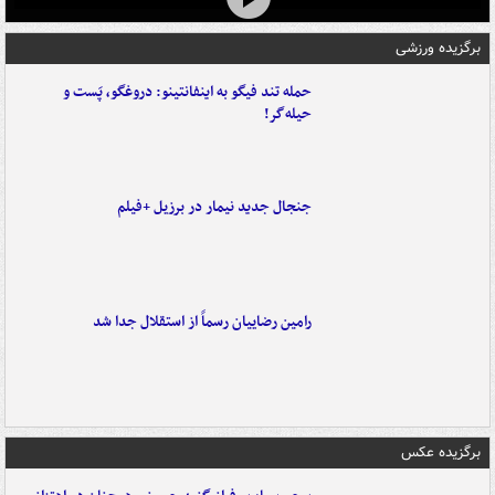
برگزیده ورزشی
حمله تند فیگو به اینفانتینو: دروغگو، پَست‌ و
حیله‌گر!
جنجال جدید نیمار در برزیل +فیلم
رامین رضاییان رسماً از استقلال جدا شد
برگزیده عکس