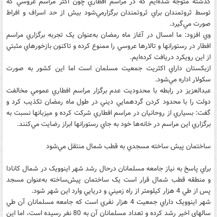
گذشته متوجه شده‌ايم که در مراسم افطاري چون اکثر مراسم عروسي که
توسط ثروتمندان براي ثروتمندان برگزارمي‌شود بيش از حد اسراف و افراط
صورت مي‌گيرد.
وي افزود: ما امسال در آغاز ماه رمضان به‌عنوان يک تجربه برگزاري مراسم
افطار در رستورانها و تالارها عروسي را ممنوع کرده و تاکنون بازخورهاي مثبتي
از اين رويکرد دريافت کرده‌ايم.
ازبکستان داراي اکثريت جمعيت مسلمان است اما اين کشور به صورت
سکولار اداره مي‌شود.
عبدالعزيز در رابطه با محدوديت عدم برگزار مراسم افطاري عمومي مخالفت
دولت را با محدود کردن گردهمايي ديني در طول ماه رمضان تکذيب کرد و
گفت: بسياري از روحانيان در مراسم افطاري شرکت کرده و ميزبانها نسبت به
برگزاري اين مراسم در خانه‌ها خود به جاي رستورانها ابراز رضايت مي‌کنند.
ساختمان پيش ساخته مسجدي به قطب شمال منتقل مي‌شود
براي پاسخ به نياز جامعه مسلمانان درحال رشد شهر اينوويک در شمال کانادا
و منطقه قطب شمال قرار است يک ساختمان پيش‌ساخته به‌عنوان مسجد
پس از طي 4 هزار کيلومتر از راه زميني و دريايي وارد اين شهر شود.
شهر اينوويک داراي جمعيت 4 هزار نفري است که جامعه مسلمانان آن طي
سالهاي اخير رشد کرده و تعداد مسلمانان آن به 80 نفر رسيده است، اما اين