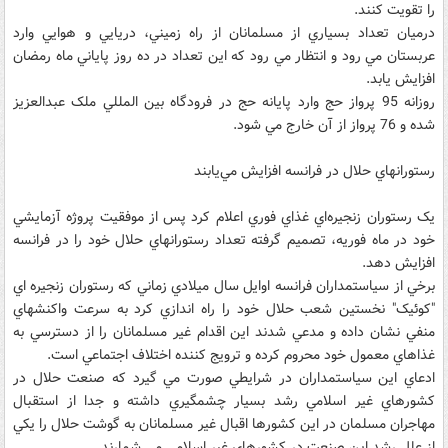
را تقويت کنند.
درميان تعداد بسياري از مسلمانان از راه زميني، دريايي و هوايي وارد
عربستان مي رود و انتظار مي رود که اين تعداد در ده روز پاياني ماه رمضان
افزايش يابد.
روزانه 95 پرواز حج وارد پايانه حج در فرودگاه بين المللي ملک عبدالعزيز
شده و 76 پرواز از آن خارج مي شود.
رستورانهاي حلال در فرانسه افزايش مي‌يابند
يک رستوران زنجيره‌اي غذاي فوري اعلام کرد پس از موفقيت پروژه آزمايشي
خود در ماه فوريه، تصميم گرفته تعداد رستورانهاي حلال خود را در فرانسه
افزايش دهد.
برخي از سياستمداران فرانسه اوايل سال ميلادي زماني که رستوران زنجيره اي
"کوئيک" نخستين شعب حلال خود را راه اندازي کرد به سرعت واکنشهاي
منفي نشان داده و مدعي شدند اين اقدام غير مسلمانان را از دسترسي به
غذاهاي معمول خود محروم کرده و ترويج کننده اختلاف اجتماعي است.
ادعاي اين سياستمداران در شرايطي صورت مي گيرد که صنعت حلال در
کشورهاي غير اسلامي رشد بسيار چشمگيري داشته و جدا از استقبال
مهاجران مسلمان در اين کشورها اقبال غير مسلمانان به گوشت حلال را يکي
از علل رشد اين صنعت در کشورهاي غير اسلامي مي شمارند.