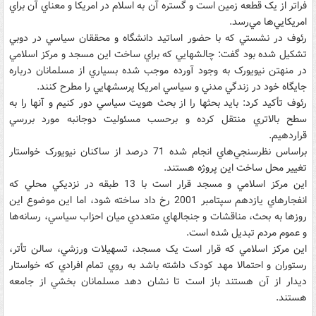
فراتر از يک قطعه زمين است و گستره آن به اسلام در امريکا و معناي آن براي
امريکايي‌ها مي‌رسد.
رئوف در نشستي که با حضور اساتيد دانشگاه و محققان سياسي در دوبي
تشکيل شده بود گفت: چالشهايي که براي ساخت اين مسجد و مرکز اسلامي
در منهتن نيويورک به وجود آورده موجب شده بسياري از مسلمانان درباره
جايگاه خود در زندگي مدني و سياسي امريکا پرسشهايي را مطرح کنند.
رئوف تأکيد کرد: بايد بحثها را از بحث هويت سياسي دور کنيم و آنها را به
سطح بالاتري منتقل کرده و برحسب مسئوليت دوجانبه مورد بررسي
قراردهيم.
براساس نظرسنجي‌هاي انجام شده 71 درصد از ساکنان نيويورک خواستار
تغيير محل ساخت اين پروژه هستند.
اين مرکز اسلامي و مسجد قرار است با 13 طبقه در نزديکي محلي که
انفجارهاي يازدهم سپتامبر 2001 رخ داد ساخته شود، اما اين موضوع اين
روزها به بحث، مناقشات و جنجالهاي متعددي ميان احزاب سياسي، رسانه‌ها
و عموم مردم تبديل شده است.
اين مرکز اسلامي که قرار است يک مسجد، تسهيلات ورزشي، سالن تأتر،
رستوران و احتمالا مهد کودک داشته باشد به روي تمام افرادي که خواستار
ديدار از آن هستند باز است تا نشان دهد مسلمانان بخشي از جامعه
هستند.