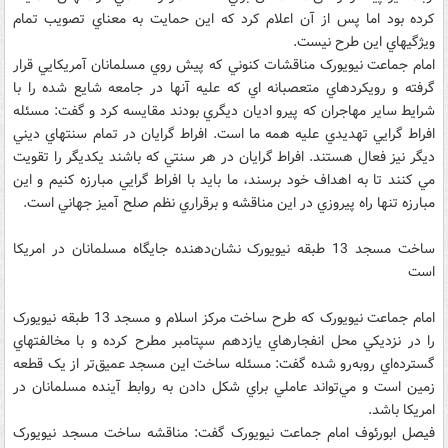
کرده بود اما پس از آن اعلام کرد که اين حمايت به معناي تصويب تمام
ويژگيهاي اين طرح نيست.
امام جماعت نيويورک مناقشات کنوني که پيش روي مسلمانان آمريکايي قرار
گرفته و رويکردهاي متعصبانه اي که عليه آنها در جامعه شايع شده را با
شرايط ساير مهاجران که پيرو اديان ديگري بودند مقايسه کرد و گفت: مسئله
افراط گرايي تهديدي عليه همه ما است. افراط گرايان در تمام سنتهاي ديني
ديگر نيز فعال هستند. افراط گرايان در هر سنتي که باشند يکديگر را تقويت
مي کنند تا به اهداف خود برسند، ما بايد با افراط گرايي مبارزه کنيم و اين
مبارزه تنها راه پيروزي در اين مناقشه و برقراري نظم صلح آميز جهاني است.
ساخت مسجد 13 طبقه نيويورک نشان‌دهنده جايگاه مسلمانان در امريکا
است
امام جماعت نيويورک که طرح ساخت مرکز اسلام و مسجد 13 طبقه نيويورک
را در نزديکي محل انفجارهاي يازدهم سپتامبر مطرح کرده و با مخالفتهاي
گسترده‌اي روبه‌رو شده گفت: مسئله ساخت اين مسجد عميق‌تر از يک قطعه
زمين است و مي‌تواند عاملي براي شکل دادن به روابط آينده مسلمانان در
امريکا باشد.
فيصل ابورئوف امام جماعت نيويورک گفت: مناقشه ساخت مسجد نيويورک