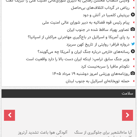
ولایتی انتصاب محسن رضایی به دبیری شورای‌عالی امنیت ملی را تبریک گفت
ریاض در گرداب ائتلاف‌های بی‌حاصل
بریتیش کلمبیا در آتش و دود
پیام رئیس قوه قضائیه به دبیر شورای عالی امنیت ملی
تصاویر پهپاد ساقط شده در جنوب ایران
رد پای آمریکا و اسرائیل در باج‌گیری مهاجرتی مراکش از اسپانیا؟
دروازه فرافر؛ روایتی از تاریخ کهن سریزد
رسانه‌های خارجی درباره جنگ ایران و آمریکا چه می‌گویند؟
وزیر جنگ سابق ترامپ: اینکه ایران دست بالا را دارد واقعیت است
نکونام مافیا را سربه‌نیست کرد
روزنامه‌های ورزشی امروز دوشنبه ۱۹ مرداد ۱۴۰۵
حمله توپخانه‌ای اسرائیل به جنوب لبنان
سلامت
آیا ماءالشعیر برای جلوگیری از سنگ
آلودگی هوا باعث تشدید آرتروز
حذ