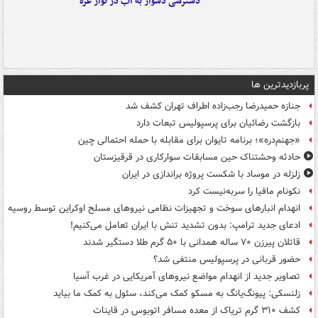
دسترسی دشوار به آب در نوار غزه
پربازدیدترین ها
جنازه حمیدرضا رجب‌زاده اطراف تهران کشف شد
بازگشت رضائیان برای پرسپولیس تبعات دارد
«جهنم‌دره»؛ برنامه تایوان برای مقابله با حمله احتمالی چین
حادثه وحشتناک حین مسابقات سوارکاری در قرقیزستان
زلزله در موساد با شکست پروژه براندازی در ایران
نکونام مافیا را سربه‌نیست کرد
انهدام انبارهای سوخت و تجهیزات نظامی نیروهای مسلح اوکراین توسط روسیه
ادعای جدید ترامپ: بدون تشدید تنش با ایران تعامل می‌کنیم!
قاتلان پیرزن ۷۰ ساله همدانی با ۵۰ گرم طلا دستگیر شدند
حضور قربانی در پرسپولیس منتفی شد؟
تصاویر جدید از انهدام مواضع نیروهای آمریکایی در غرب آسیا
زلنسکی: پیونگ‌یانگ به مسکو کمک می‌کند، سئول به کمک ما بیاید
کشف ۳۱۰ گرم تریاک از معده مسافر اتوبوس در قاینات