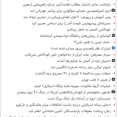
بازداشت عامل انتشار مطالب اهانت‌آمیز درباره راهپیمایی اربعین
حرم امیرالمومنین محیای سوگواری برای پیامبر مهربانی شد
وزیر آموزش و پرورش: ۶ هزار فضای ورزشی در مدارس ایجاد شد
مدیرعامل پرسپولیس قیمت آخر را برای نساجی تعیین کرد
خودکُشی النصر به خاطر رونالدو
گوشه‌ای از زیبایی‌های پناهگاه‌ حیات‌وحش کرمانشاه
امداد غیبی یا نقص فنی!؟
ایران از نظر راهبردی پیروز میدان شده است!
سردار معروفی: ملت ایران از دادخواهی خون کودکانش نمی‌گذرد
حامیان غزه در آلمان به خیابان‌ها آمدند
لژیونر ایرانی تیتر رسانه «سان» انگلیس شد
حملات یمن به المخا ۷ کشته و ۳۰ مجروح برجا گذاشت
از هرمز تا قلب تهران
عملیات گروه مقاومت سوریه علیه پایگاه اسرائیل+ فیلم
تصاویر ماهواره‌ای از انهدام پایگاه‌های آمریکا در جنگ ۴۰ روزه رمضان
صربستان: اروپا در آستانه یک جنگ بزرگ است
ادعای رسانه اسرائیلی درباره تشدید اختلافات میان واشنگتن و تل‌آویو
زمان پرداخت معوقات بازنشستگان تامین اجتماعی اعلام شد