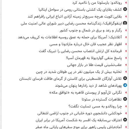
رونالدو: بارسلونا من را ناامید کرد
کشف بقایای یک کشتی باستانی رومی در سواحل ایتالیا
بقایی:کویت هرچه سریع‌تر زمینه آزادی اتباع ایرانی رافراهم کند
اینفوگرافیک/ زندگینامه محسن رضایی دبیر شورای عالی امنیت‌ ملی
رگبار و رعد و برق در شمال و جنوب کشور
آتلانتیک: آمریکا برای حمله به عمق روسیه اطلاعات به کی‌یف می‌دهد
اظهار نظر عجیب فان خال درباره مارادونا و مسی
فرمانده کل ارتش انتصاب محسن رضایی را تبریک گفت
پاسخ منفی گواردیولا به قهرمان آسیا!
عقب‌نشینی قیمت طلا در بازار جهانی
تخلیه بیش از یک میلیون نفر در پی طوفان شدید در چین
تلاش آوارگان فلسطینی برای کاستن از گرمای طاقت فرسای تابستان
پهپادهای شاهد از دید رادارها پنهان می‌شوند
نگرانی تل‌آویو از پیوستن قاهره به «توافق مکه»
تظاهرات گسترده در سئوتا
چرا رونالدو به مسی تسلیت نگفت؟
خودکشی دانشجوی دوره خلبانی در جنوب اراضی اشغالی
اعتراف بی‌سابقه یک افسر به شکست آمریکا در برابر ایران
آماده‌باش پلیس راهور برای موج سفرهای پایانی ماه صفر