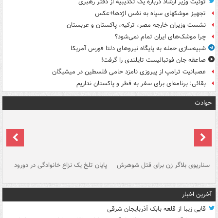
توئیت وزیر ارشاد درباره یک تکذیبیه از دفتر رهبری
تجهیز موشکهای سپاه به نفس اژدها+عکس
نشست وزیران خارجه مصر، ترکیه، پاکستان و عربستان
چرا موشک‌های ایران تمام نمی‌شود؟
شبیه‌سازی حمله به پایگاه نیروهای دلتا فورس آمریکا
صاعقه جان فوتبالیست تایلندی را گرفت!
عصبانیت ترامپ از پیروزی نامزد حامی فلسطین در میشیگان
بقائی: برنامه‌ای برای سفر به قطر و پاکستان نداریم
حوادث
سناریوی بلاگر زن برای قتل شوهرش
پایان تلخ یک نزاع خانوادگی در دورود
و 
آخرین اخبار
قابی زیبا از قلعه بابک آذربایجان شرقی