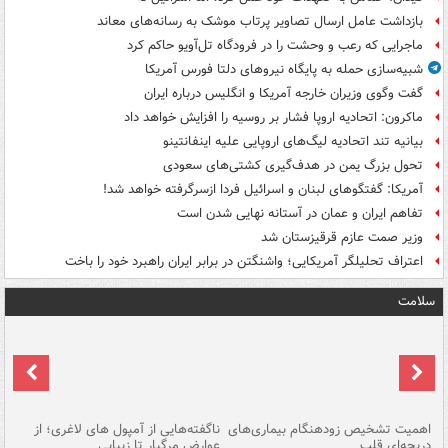
بازداشت عامل ارسال تصاویر پرتاب موشک به رسانه‌های معاند
ماجرایی که رعب و وحشت را در فرودگاه تل‌آویو حاکم کرد
شبیه‌سازی حمله به پایگاه نیروهای دلتا فورس آمریکا
گفت وگوی وزیران خارجه آمریکا و انگلیس درباره ایران
ماکرون: اتحادیه اروپا فشار بر روسیه را افزایش خواهد داد
بیانیه تند اتحادیه لیگ‌های اروپایی علیه اینفانتینو
تحول بزرگ یمن در هدف‌گیری کشتی‌های سعودی
آمریکا: گفتگوهای لبنان و اسرائیل فردا ازسرگرفته خواهد شد!
تفاهم ایران و عمان در آستانه نهایی شدن است
وزیر صمت عازم قرقیزستان شد
اعتراف تحلیلگر آمریکایی؛ واشنگتن در برابر ایران راهبرد خود را باخت
سلامت
اهمیت تشخیص زودهنگام بیماری‌های
ناگفته‌هایی از آمپول های لاغری؛ از
دریچه‌ای قلب
عوارض مرگبار تا زیبایی
تا