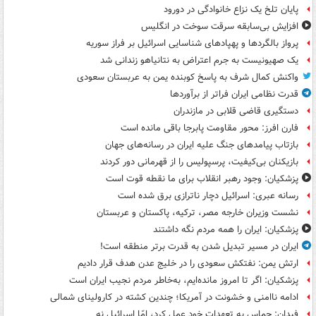
پایان تلخ یک نزاع خانوادگی در دورود
افزایش بی‌سابقه سرقت سوخت در انگلیس
پرواز بالگردها و پهپادهای شناسایی اسرائیل بر فراز سوریه
یک صهیونیست به جرم اعتراض به نتانیاهو زندانی شد
واکنش کمال شرف به پاسخ کوبنده یمن به عربستان سعودی
قدرت نظامی ایران فراتر از برآوردها
دستگیری قاضی قلابی در مازندران
فارن افرز: محور مقاومت پابرجا باقی مانده است
بازتاب پیامدهای جنگ علیه ایران در رسانه‌های جهان
بازیکنان بی‌کیفیت، پرسپولیس را از قهرمانی دور کردند
پزشکیان: وجود رهبر انقلاب برای ما نقطه قوت است
رسانه عبری: اسرائیل دچار ناترازی برق شده است
نشست وزیران خارجه مصر، ترکیه، پاکستان و عربستان
پزشکیان: ایران را همه مردم نگه داشتند
ایران در مسیر تبدیل شدن به قدرت برتر منطقه است!
ارتش یمن: نفتکش سعودی را در خلیج عدن هدف قرار دادیم
پزشکیان: اگر تا امروز مانده‌ایم، به‌خاطر مردم نجیب ایران است
ادامه ناامنی و خشونت در آمریکا؛ چندین کشته در کارولینای شمالی
فیدان: حماس به تعهدات خود عمل کرد، امّا اسرائیل نه