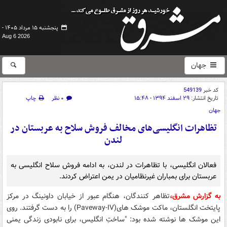
پنجشنبه ۱۵ مرداد ۱۴۰۵ -
Aug 6 2026
جهان
کد خبر
549139
تاریخ انتشار:
۲۹ اسفند ۱۳۹۴ - ۱۵:۴۸
۰ نظر
چاپ
جهان
تظاهرات انگلیسی‌های مخالف فروش سلاح به عربستان در
لندن
فعالان انگلیسی، با تظاهرات در لندن، به ادامه فروش سلاح انگلیسی به
عربستان برای بمباران غیرنظامیان در یمن اعتراض کردند.
به گزارش مشرق،
تظاهر کنندگان، هنگام عبور از خیابان داونینگ در مرکز
پایتخت انگلستان، ماکت موشک های(Paveway-IV) را به دست گرفتند. روی
این موشک ها نوشته شده بود: "ساختِ انگلیس، برای نابودی زندگی یمنی