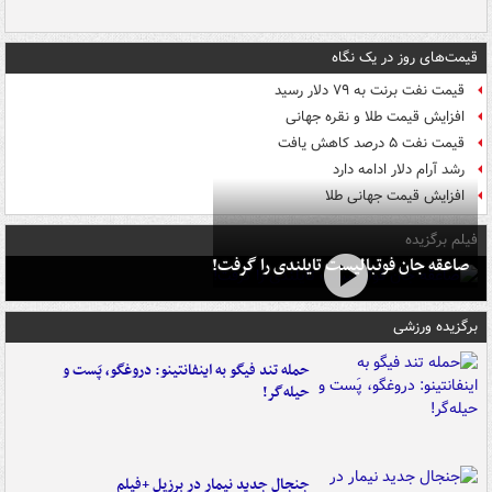
قیمت‌های روز در یک نگاه
قیمت نفت برنت به ۷۹ دلار رسید
افزایش قیمت طلا و نقره جهانی
قیمت نفت ۵ درصد کاهش یافت
رشد آرام دلار ادامه دارد
افزایش قیمت جهانی طلا
فیلم برگزیده
صاعقه جان فوتبالیست تایلندی را گرفت!
برگزیده ورزشی
حمله تند فیگو به اینفانتینو: دروغگو، پَست‌ و
حیله‌گر!
جنجال جدید نیمار در برزیل +فیلم