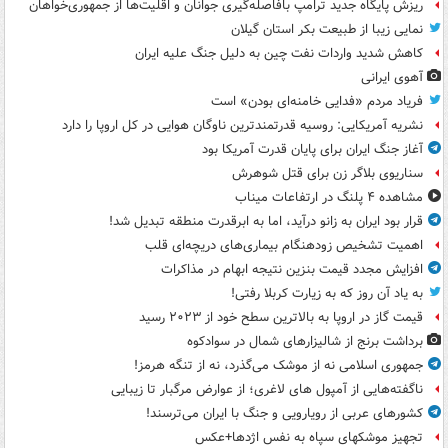
ریزش پایگاه جدید ترامپ بافاصله‌گیری جوانان و اقلیت‌ها از جمهوری‌خواهان
نمایی زیبا از طبیعت بکر استان گیلان
کاهش شدید واردات نفت چین به دلیل جنگ علیه ایران
آهوی ایرانی
فریاد مردم «فدایی خامنه‌ای بودن» است
نشریه آمریکایی: روسیه قدرتمندترین ناوگان هوایی در کل اروپا را دارد
آغاز جنگ ایران برای پایان قدرت آمریکا بود
سناریوی بلاگر زن برای قتل شوهرش
مشاهده ۴ پلنگ در ارتفاعات میناب
قرار بود ایران به زانو درآید، اما به ابرقدرت منطقه تبدیل شد!
اهمیت تشخیص زودهنگام بیماری‌های دریچه‌ای قلب
افزایش مجدد قیمت بنزین نتیجه ابهام در مذاکرات
به یاد آن روز که به زیارت کربلا رفتی!
قیمت گاز در اروپا به بالاترین سطح خود از ۲۰۲۳ رسید
برداشت برنج از شالیزارهای شمال در سوادکوه
جمهوری اسلامی نه از موشک می‌گذرد، نه از تنگه هرمز!
ناگفته‌هایی از آمپول های لاغری؛ از عوارض مرگبار تا زیبایی
کشورهای عربی از رویارویی و جنگ با ایران می‌ترسند!
تجهیز موشکهای سپاه به نفس اژدها+عکس