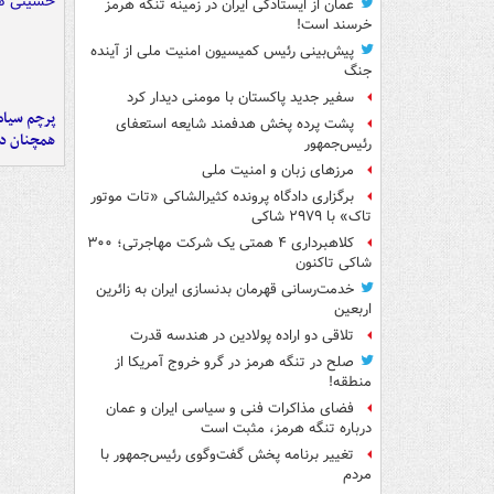
عمان از ایستادگی ایران در زمینه تنگه هرمز
خرسند است!
پیش‌بینی رئیس کمیسیون امنیت ملی از آینده
جنگ
سفیر جدید پاکستان با مومنی دیدار کرد
پرچم سیاه
پشت پرده پخش هدفمند شایعه استعفای
همچنان در
رئیس‌جمهور
مرزهای زبان و امنیت ملی
برگزاری دادگاه پرونده کثیرالشاکی «تات موتور
تاک» با ۲۹۷۹ شاکی
کلاهبرداری ۴ همتی یک شرکت مهاجرتی؛ ۳۰۰
شاکی تاکنون
خدمت‌رسانی قهرمان بدنسازی ایران به زائرین
اربعین
تلاقی دو اراده پولادین در هندسه قدرت
صلح در تنگه هرمز در گرو خروج آمریکا از
منطقه!
فضای مذاکرات فنی و سیاسی ایران و عمان
درباره تنگه هرمز، مثبت است
تغییر برنامه پخش گفت‌وگوی رئیس‌جمهور با
مردم