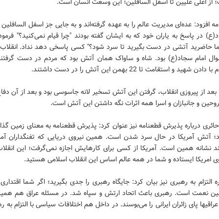
؛ از اعلی علیین تا اسفل السافلین؛ این وسعت انسان است.
مه افزود: عده‌ای مدیریت عالم را به عهده گرفته‌اند و به جایی جز اسفل السافلین 
(ع) در پاسخ به یاران خود که به ایشان گفته بودند "چرا قیام نمی‌کنید؟" فرمود
ا حاضرید آتشی در دست بگیرید تا سرد شود؟" کسی پاسخی دهد نداد. انقلاب 
وال امام سجاد(ع) بود. شاه و ساواک همان آتش بود که مردم در دست گرفتند
ن شهید و استقامت تا 22 بهمن این آتش را در دست داشتند.
بعد از پیروزی انقلاب، گرفتن این آتش تسخیر لانه جاسوسی بود و بعد از آن دف
وحین و جانبازان و اسرا همه اثرات نگه داشتن این آتش است.
حائری درباره پذیرش قطعنامه نیز عنوان کرد: پذیرش قطعنامه به معنای زمین گذ
؛ آتش آمریکا در حال سرد شدن است. همین نیروی دریایی که تفنگداران آمری
د نشانه همین است. آمریکا از کسی برای کارهایش اجازه نمی‌گرفت؛ این انقلاب
 امریکا ایستاده و شما در همه عالم اساس این انقلاب اسلامی هستید.
ه التزام به رهبری نیز بیان کرد: جایگاه رهبری را جدی بگیرید؛ اگر شما اقتداری 
ن نعمت است. رهبری باعث اتحاد ارتش و سپاه شد. در مسئله عراق هم همی
 عراقیها پای زائران ایرانی را می‌بوسند. در داخل هم اختلافات سیاسی با التزام به 