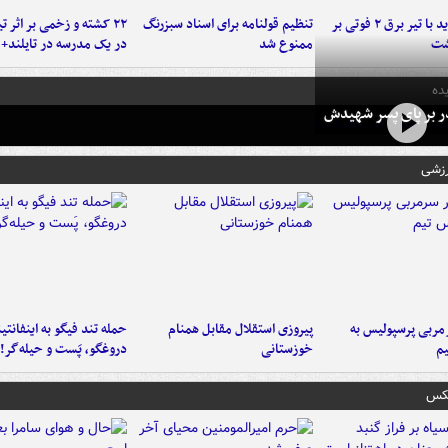
برخورد پراید با تیر برق ۲ فوتی بر
تنظیم قولنامه برای اسناد سبزرنگ
۲۲ کشته و زخمی بر اثر ت
شت
ممنوع شد
در یک مدرسه در تایلند+ 
ده
در بر پای پسر شهیدش
رزشی
ربی پرسپولیس به
پیروزی استقلال مقابل همنام
حمله تند فیگو به اینفانتین
م
خوزستانی
دروغگو، پَست‌ و حیله‌گر!
عکس