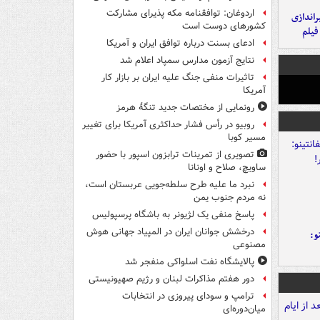
اردوغان: توافقنامه مکه پذیرای مشارکت
یراندازی
کشورهای دوست است
فیلم
ادعای بسنت درباره توافق ایران و آمریکا
نتایج آزمون مدارس سمپاد اعلام شد
تاثیرات منفی جنگ علیه ایران بر بازار کار
آمریکا
رونمایی از مختصات جدید تنگۀ هرمز
روبیو در رأس فشار حداکثری آمریکا برای تغییر
مسیر کوبا
تصویری از تمرینات ترابزون اسپور با حضور
ساویچ، صلاح و اونانا
نبرد ما علیه طرح سلطه‌جویی عربستان است،
نه مردم جنوب یمن
پاسخ منفی یک لژیونر به باشگاه پرسپولیس
درخشش جوانان ایران در المپیاد جهانی هوش
و:
مصنوعی
پالایشگاه نفت اسلواکی منفجر شد
دور هفتم مذاکرات لبنان و رژیم صهیونیستی
ترامپ و سودای پیروزی در انتخابات
میان‌دوره‌ای