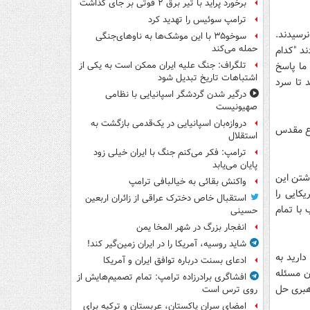
برخورد پراید با تیر برق ۲ فوتی بر جای گذاشت
ترامپ سوئیس را تهدید کرد
نرسیدند.
سوخو۳۵ با این موشک‌ها به ناوهای‌جنگی
حمله می‌کند
ند "کدام
ما پاسخ
تلگراف: جنگ علیه ایران ممکن است به یکی از
اشتباهات تاریخ تبدیل شود
 تا سرد
درگیر شدن گردشگر اسپانیایی با نظامی
صهیونیست
دروازه‌بان اسپانیایی در یک‌قدمی بازگشت به
اع مقدس
استقلال
ترامپ: فکر می‌کنم جنگ با ایران خیلی زود
پایان می‌یابد
اشتن این
واکنش بقائی به خیالبافی ترامپ
کایی را
استقبال خاص دخترک عراقی از زائران اربعین
 با تمام
حسینی
انفجار بزرگ در شهر المخا یمن
شاید روسیه، آمریکا را در ایران زمین‌گیر کند!
دارید به
ادعای بسنت درباره توافق ایران و آمریکا
ن مسئله
افشاگری برادرزاده ترامپ: تمام تصمیم‌هایش از
رهبری حل
روی ترس است
امضای سران پاکستان، عربستان و ترکیه برای