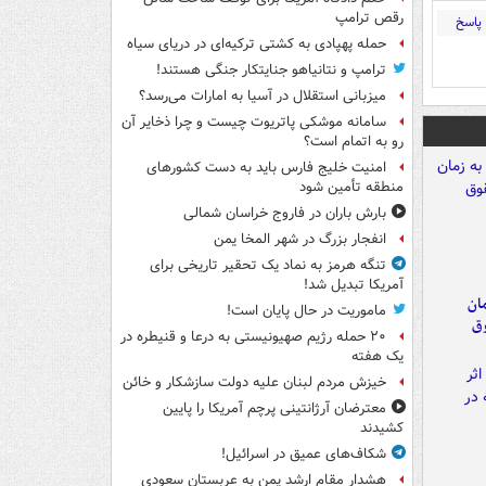
رقص ترامپ
پاسخ
حمله پهپادی به کشتی ترکیه‌ای در دریای سیاه
ترامپ و نتانیاهو جنایتکار جنگی هستند!
میزبانی استقلال در آسیا به امارات می‌رسد؟
سامانه موشکی پاتریوت چیست و چرا ذخایر آن
رو به اتمام است؟
امنیت خلیج فارس باید به دست کشورهای
منطقه تأمین شود
بارش باران در فاروج خراسان شمالی
انفجار بزرگ در شهر المخا یمن
تنگه هرمز به نماد یک تحقیر تاریخی برای
آمریکا تبدیل شد!
مان
ماموریت در حال پایان است!
وق
۲۰ حمله رژیم صهیونیستی به درعا و قنیطره در
یک هفته
خیزش مردم لبنان علیه دولت سازشکار و خائن
معترضان آرژانتینی پرچم آمریکا را پایین
کشیدند
شکاف‌های عمیق در اسرائیل!
هشدار مقام ارشد یمن به عربستان سعودی