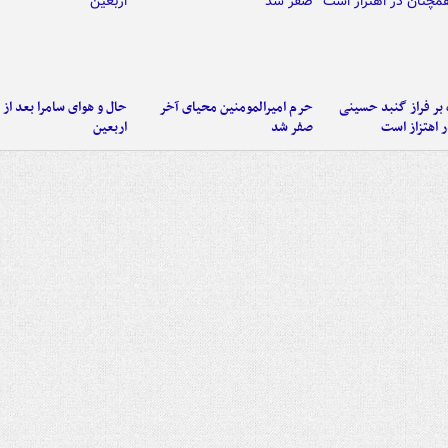
 بر فراز گنبد حسینی
حرم امیرالمومنین محیای آخر
حال و هوای سامرا بعد از ا
 اهتزاز است
صفر شد
اربعین