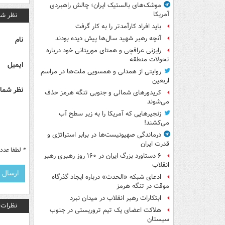
موشک‌های بالستیک ایران؛ چالش راهبردی
آمریکا
نظر شم
باید افراد کارآمدتر را به کار گرفت
آنچه رهبر شهید سال‌ها پیش دیده بودند
نام
رایزنی عراقچی و همتای موریتانی خود درباره
تحولات منطقه
ایمیل
روایتی از همدلی و همسویی ملت‌ها در مراسم
اربعین
نظر شما 
کریدورهای شمالی و جنوبی تنگه هرمز حذف
می‌شوند
زنجیرهایی که آمریکا را به زیر سطح آب
می‌کشند!
درماندگی صهیونیست‌ها در برابر استراتژی و
قدرت ایران
*
لطفا عدد م
۶ دستاورد بزرگ ایران در ۱۶۰ روز رهبری رهبر
انقلاب
ادعای شبکه «الحدث» درباره ایجاد گذرگاه
موقت در تنگه هرمز
ابتکارات رهبر انقلاب در میدان نبرد
نظرات
هلاکت اعضای یک تیم تروریستی در جنوب
سیستان