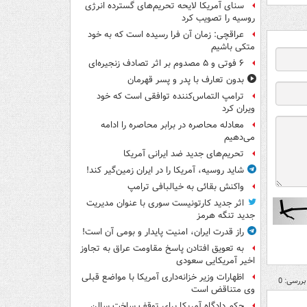
سنای آمریکا لایحه تحریم‌های گسترده انرژی
روسیه را تصویب کرد
عراقچی: زمان آن فرا رسیده است که به خود
متکی باشیم
۶ فوتی و ۵ مصدوم بر اثر تصادف زنجیره‌ای
بدون تعارف با پدر و پسر قهرمان
ترامپ التماس‌کننده توافقی است که خود
ویران کرد
معادله محاصره در برابر محاصره را ادامه
می‌دهیم
تحریم‌های جدید ضد ایرانی آمریکا
شاید روسیه، آمریکا را در ایران زمین‌گیر کند!
واکنش بقائی به خیالبافی ترامپ
اثر جدید کارتونیست سوری با عنوان مدیریت
جدید تنگه هرمز
راز قدرت ایران، امنیت پایدار و بومی آن است!
به تعویق افتادن پاسخ مقاومت عراق به تجاوز
اخیر آمریکایی سعودی
اظهارات وزیر خزانه‌داری آمریکا با مواضع قبلی
بررسی: 0
وی متناقض است
حکم دادگاه آمریکا برای توقف ساخت سالن