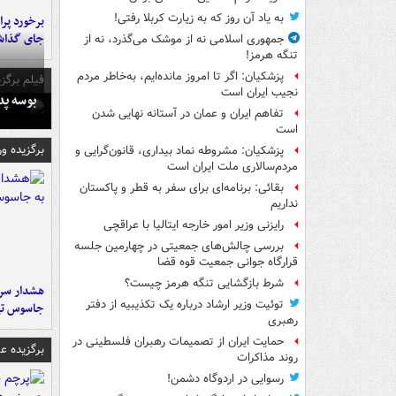
به یاد آن روز که به زیارت کربلا رفتی!
جای گذا
جمهوری اسلامی نه از موشک می‌گذرد، نه از
تنگه هرمز!
پزشکیان: اگر تا امروز مانده‌ایم، به‌خاطر مردم
فیلم برگزی
نجیب ایران است
بوسه‌ پ
تفاهم ایران و عمان در آستانه نهایی شدن
است
برگزیده و
پزشکیان: مشروطه نماد بیداری، قانون‌گرایی و
مردم‌سالاری ملت ایران است
بقائی: برنامه‌ای برای سفر به قطر و پاکستان
نداریم
رایزنی وزیر امور خارجه ایتالیا با عراقچی
بررسی چالش‌های جمعیتی در چهارمین جلسه
قرارگاه جوانی جمعیت قوه قضا
شرط بازگشایی تنگه هرمز چیست؟
هشدار سرم
توئیت وزیر ارشاد درباره یک تکذیبیه از دفتر
جاسوس تی
رهبری
حمایت ایران از تصمیمات رهبران فلسطینی در
برگزیده 
روند مذاکرات
رسوایی در اردوگاه دشمن!