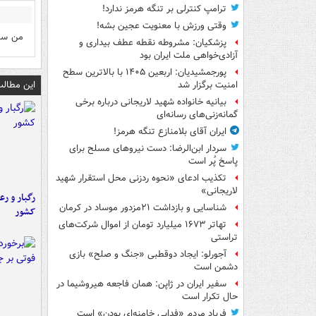
ترامپ کنترلی بر تنگه هرمز ندارد!
وقتی ورزش با معنویت عجین بشه!
من سخن
پزشکیان: مشروطه نقطه عطف بیداری و
آزادی‌خواهی ملت ایران بود
پورجمشیدیان: اربعین ۱۴۰۵ با بالاترین سطح
این مطالب
امنیت برگزار شد
بیانیه خانواده شهید لاریجانی درباره برخی
گمانه‌زنی‌های رسانه‌ای
ایران آقای بلامنازع تنگه هرمز!
سردار ابن‌الرضا: دست نیروهای مسلح برای
پاسخ پُر است
تکذیب ادعای «نحوه ردزنی محل استقرار شهید
لاریجانی»
رگبار و رع
شناسایی و بازداشت ۲۱مزدور موساد در کرمان
کشور
تهاتر ۱۶۷۳ میلیارد تومان از اموال شرکت‌های
تراستی
آجورلو: ایجاد دوقطبی «جنگ و صلح‌» بازی
دشمن است
سفیر ایران در ژاپن: همان فاجعه هیروشیما در
حال تکرار است
فریاد مردم «فدایی خامنه‌ای بودن» است