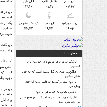
داده است
اذان صبح
طلوع آفتاب
اذان ظهر
۱۲:۱۰
۰۵:۱۷
۰۳:۴۲
وی در ادا
امام سجاد
یک از شم
غروب خورشید
اذان مغرب
نیمه‌شب شرعی
به این س
۲۳:۲۲
۱۹:۲۳
۱۹:۰۳
شود. مردم با داد
وی گفت: 
و این مجر
تازه های سیاست
آیت الله 
پزشکیان: ما نوکر مردم و در خدمت آنان
هستیم
آتش نبود
عراقچی: زمان آن فرا رسیده است که به خود
اسیر کردن
متکی باشیم
وجود جلوی
ترامپ التماس‌کننده توافقی است که خود
ویران کرد
وی در بار
واکنش بقائی به خیالبافی ترامپ
خاطر همی
اظهارات وزیر خزانه‌داری آمریکا با مواضع قبلی
بود؛ الان
وی متناقض است
می شود.