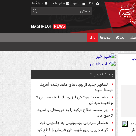
RSS
آرشیو
تماس با ما
دربارهٔ ما
MASHREGH
NEWS
یلم
دیدگاه
پیوندها
بازار
اپ
پربازدیدترین ها
تصاویر جدید از پهپادهای منهدم‌شده آمریکا
توسط سپاه
سامانه ضد موشکی لیزری؛ از بلوف سیاسی تا
واقعیت میدانی
چرا محمد صلاح ترکیه را به عربستان و آمریکا
ترجیح داد
نور
هشدار سرمربی پرسپولیس به جاسوس تیم
قرار
گربه جریان برق شهرستان فریمان را قطع کرد