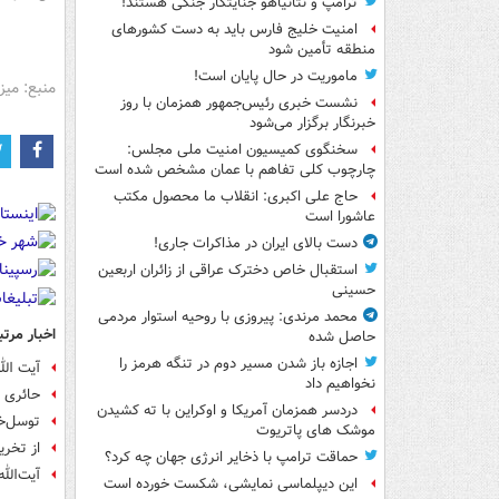
ترامپ و نتانیاهو جنایتکار جنگی هستند!
امنیت خلیج فارس باید به دست کشورهای
منطقه تأمین شود
ماموریت در حال پایان است!
منبع: میز
نشست خبری رئیس‌جمهور همزمان با روز
خبرنگار برگزار می‌شود
سخنگوی کمیسیون امنیت ملی مجلس:
چارچوب کلی تفاهم با عمان مشخص شده است
حاج علی اکبری: انقلاب ما محصول مکتب
عاشورا است
دست بالای ایران در مذاکرات جاری!
استقبال خاص دخترک عراقی از زائران اربعین
حسینی
محمد مرندی: پیروزی با روحیه استوار مردمی
اخبار مرتب
حاصل شده
اجازه باز شدن مسیر دوم در تنگه هرمز را
آیت الل
نخواهیم داد
حائری ش
دردسر همزمان آمریکا و اوکراین با ته کشیدن
توسل‌خ
موشک های پاتریوت
از تخری
حماقت ترامپ با ذخایر انرژی جهان چه کرد؟
آیت‌الل
این دیپلماسی نمایشی، شکست خورده است