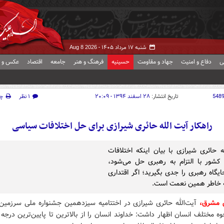
شنبه ۱۷ مرداد ۱۴۰۵ -
Aug 8 2026
ی
دفاع و امنیت
جهاد و مقاومت
حسینیه
فرهنگ و هنر
جامعه
اقتصاد
عکس و ف
548
تاریخ انتشار:
۲۸ اسفند ۱۳۹۴ - ۲۰:۰۹
۱ نظر
چ
راهکار آیت الله حائری شیرازی برای حل اختلافات سیاسی
ه حائری شیرازی با بیان اینکه اختلافات
شور با التزام به رهبری حل می‌شود،
یگاه رهبری را جدی بگیرید؛ اگر اقتداری
ه خاطر همین نعمت است.
 مشرق،
آیت‌الله حائری شیرازی در اختتامیه سیزدهمین جشنواره ملی سرزمین 
وه مختلف انسان اظهار داشت: خداوند انسان را از بالاترین تا پایین‌ترین درجه 