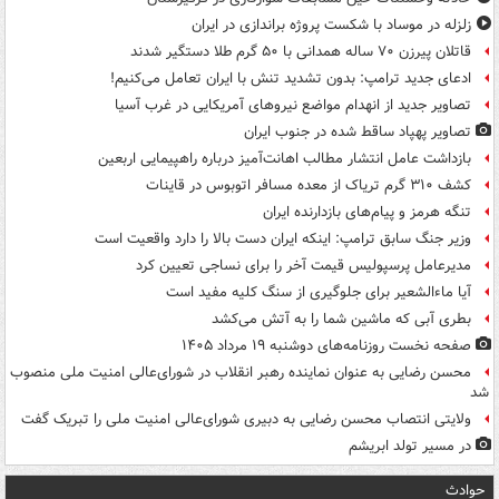
زلزله در موساد با شکست پروژه براندازی در ایران
قاتلان پیرزن ۷۰ ساله همدانی با ۵۰ گرم طلا دستگیر شدند
ادعای جدید ترامپ: بدون تشدید تنش با ایران تعامل می‌کنیم!
تصاویر جدید از انهدام مواضع نیروهای آمریکایی در غرب آسیا
تصاویر پهپاد ساقط شده در جنوب ایران
بازداشت عامل انتشار مطالب اهانت‌آمیز درباره راهپیمایی اربعین
کشف ۳۱۰ گرم تریاک از معده مسافر اتوبوس در قاینات
تنگه هرمز و پیام‌های بازدارنده ایران
وزیر جنگ سابق ترامپ: اینکه ایران دست بالا را دارد واقعیت است
مدیرعامل پرسپولیس قیمت آخر را برای نساجی تعیین کرد
آیا ماءالشعیر برای جلوگیری از سنگ کلیه مفید است
بطری آبی که ماشین شما را به آتش می‌کشد
صفحه نخست روزنامه‌های دوشنبه ۱۹ مرداد ۱۴۰۵
محسن رضایی به عنوان نماینده رهبر انقلاب در شورای‌عالی امنیت ملی منصوب
شد
ولایتی انتصاب محسن رضایی به دبیری شورای‌عالی امنیت ملی را تبریک گفت
در مسیر تولد ابریشم
حوادث