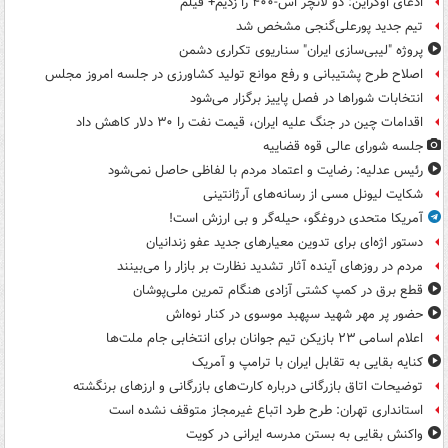
ادعای اوکراین: دو لانچر اس-۴۰۰ را زدیم+ فیلم
تیم جدید پورعلی‌گنجی مشخص شد
پروژه "لیبی‌سازی ایران" سناریوی تکراری دشمن
اصلاح طرح پشتیبانی و رفع موانع تولید کشاورزی در جلسه امروز مجلس
انتخابات شوراها در فصل پاییز برگزار می‌شود
اقدامات چین در جنگ علیه ایران، قیمت نفت را ۳۰ دلار کاهش داد
جلسه شورای عالی قوه قضاییه
رئیس عدلیه: رضایت و اعتماد مردم با لفاظی حاصل نمی‌شود
شکایت لیونل مسی از رسانه‌های آرژانتینی
آمریکا متحدی دروغگو، حیله‌گر و بی ارزش است!
دستور اژه‌ای برای تدوین معیارهای جدید عفو زندانیان
مردم در روزهای آینده آثار تشدید نظارت بر بازار را می‌بینند
قطع برق در کمپ کشتی آزادی هنگام تمرین ملی‌پوشان
حضور پر مهر شهید سپهبد موسوی در کنار نوه‌اش
اعلام اسامی ۲۳ بازیکن تیم جوانان برای انتخابی جام ملت‌ها
کنایه بقایی به تقابل ایران با ترامپ و آمریک
توضیحات اتاق بازرگانی درباره کارت‌های بازرگانی و ارزهای برنگشته
استانداری تهران: طرح طرد اتباع غیرمجاز متوقف نشده است
واکنش بقایی به بستن مدرسه ایرانی در کویت