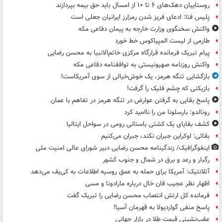
روستاییان دهک‌های ۶ تا ۱۰ از امسال باید حق بیمه بپردازند
پلیس فتا: ادعای فریز شدن رمزارز ایرانیان جعلی است
واکنش سخنگوی وزارت خارجه به پیمان دفاعی مکه
طارمی از لیست المپیاکوس خط خورد
پیام تبریک فرمانده قرارگاه مرکزی خاتم‌الانبیا به محسن رضایی
واکنش روزنامه صهیونیستی به توافقنامه دفاعی مکه
بازگشایی تنگه هرمز، یک خوش‌خیالی از سوی آمریکاست!
بازیکنی که چشم فلیک را گرفت!
پاسخ بقایی به گرفتن عوارض در تنگه هرمز در تفاهم با عمان
رونالدو: بارسلونا من را ناامید کرد
کشف بقایای یک کشتی باستانی رومی در سواحل ایتالیا
بقائی: اوکراین جبران نکند، جبران می‌کنیم
اینفوگرافیک/ زندگینامه محسن رضایی دبیر شورای عالی امنیت‌ ملی
رگبار و رعد و برق در شمال و جنوب کشور
آتلانتیک: آمریکا برای حمله به عمق روسیه اطلاعات به کی‌یف می‌دهد
اظهار نظر عجیب فان خال درباره مارادونا و مسی
فرمانده کل ارتش انتصاب محسن رضایی را تبریک گفت
پاسخ منفی گواردیولا به قهرمان آسیا!
عقب‌نشینی قیمت طلا در بازار جهانی