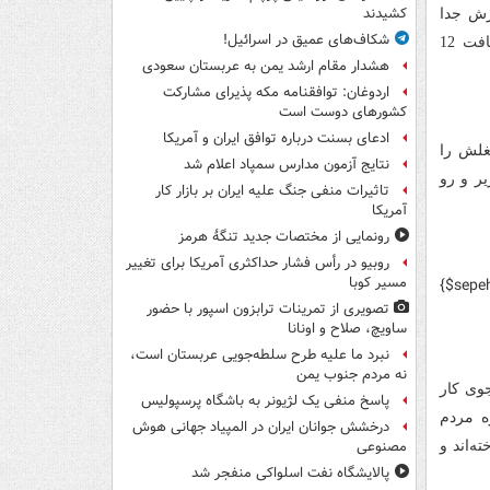
کشیدند
رش جدا
شکاف‌های عمیق در اسرائیل!
می‌شود، غافل از این که برای دیدن دوباره پدر سال‌ها باید صبر کند. فیلم به دریافت 12
هشدار مقام ارشد یمن به عربستان سعودی
اردوغان: توافقنامه مکه پذیرای مشارکت
کشورهای دوست است
ادعای بسنت درباره توافق ایران و آمریکا
هم شغلش را
نتایج آزمون مدارس سمپاد اعلام شد
ر و رو
تاثیرات منفی جنگ علیه ایران بر بازار کار
آمریکا
رونمایی از مختصات جدید تنگۀ هرمز
روبیو در رأس فشار حداکثری آمریکا برای تغییر
مسیر کوبا
{$sepe
تصویری از تمرینات ترابزون اسپور با حضور
ساویچ، صلاح و اونانا
نبرد ما علیه طرح سلطه‌جویی عربستان است،
نه مردم جنوب یمن
جوی کار
پاسخ منفی یک لژیونر به باشگاه پرسپولیس
ه مردم
درخشش جوانان ایران در المپیاد جهانی هوش
مصنوعی
‌اند و
پالایشگاه نفت اسلواکی منفجر شد