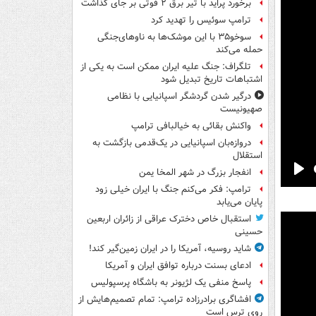
برخورد پراید با تیر برق ۲ فوتی بر جای گذاشت
ترامپ سوئیس را تهدید کرد
سوخو۳۵ با این موشک‌ها به ناوهای‌جنگی
حمله می‌کند
تلگراف: جنگ علیه ایران ممکن است به یکی از
اشتباهات تاریخ تبدیل شود
درگیر شدن گردشگر اسپانیایی با نظامی
صهیونیست
واکنش بقائی به خیالبافی ترامپ
دروازه‌بان اسپانیایی در یک‌قدمی بازگشت به
استقلال
انفجار بزرگ در شهر المخا یمن
Pla
ترامپ: فکر می‌کنم جنگ با ایران خیلی زود
پایان می‌یابد
استقبال خاص دخترک عراقی از زائران اربعین
حسینی
شاید روسیه، آمریکا را در ایران زمین‌گیر کند!
ادعای بسنت درباره توافق ایران و آمریکا
پاسخ منفی یک لژیونر به باشگاه پرسپولیس
افشاگری برادرزاده ترامپ: تمام تصمیم‌هایش از
روی ترس است