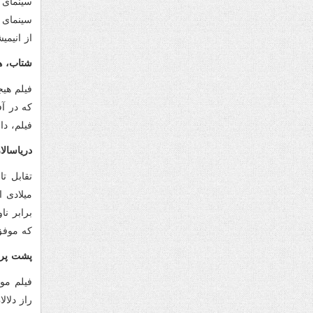
سینمای 
از انیمی
شتاب، ه
فیلم هیج
فیلم، دا
دریاسالا
میلادی ا
برابر ن
که موفق
پشت پرد
فیلم مو
راز دلال