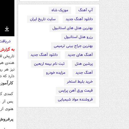
آپ آهنگ
موزیک شاه
دانلود آهنگ جدید
سایت تاریخ ایران
بهترین هتل های استانبول
nter
Download
رزرو هتل استانبول
دریاف
ullscreen
بهترین جراح بینی ترمیمی
به گزارش
آهنگ های جدید
دانلود آهنگ جدید
تاریخی اف
پرشین هتل
ثبت نام بیمه اربعین
آهنگ جدید
مزایده خودرو
دارد که در مجموع 22 فیلم جدی
خرید بلیط استخر
کارآموز،
قیمت ورق آهن پرایس
فروشنده مواد شیمیایی
پس از م
هتوی از 
پرفروش‌ت