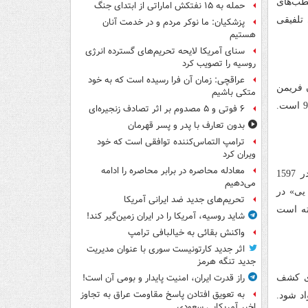
طب‌های
حمله به ۱۵ نفتکش‌ اماراتی از ابتدای جنگ
2015 این کشور کمدی تلفیقی
پزشکیان: ما نوکر مردم و در خدمت آنان
هستیم
سنای آمریکا لایحه تحریم‌های گسترده انرژی
روسیه را تصویب کرد
عراقچی: زمان آن فرا رسیده است که به خود
ن فریمن
متکی باشیم
که در آفریقای جنوبی اتفاق می‌افتد از دیگر عناوین شبکه نمایش برای نوروز سال 95 است.
۶ فوتی و ۵ مصدوم بر اثر تصادف زنجیره‌ای
بدون تعارف با پدر و پسر قهرمان
ترامپ التماس‌کننده توافقی است که خود
ویران کرد
معادله محاصره در برابر محاصره را ادامه
تقابل تاریخی کره و ژاپن دستمایه ساخت فیلم دریاسالار شده است. داستان که در 1597
می‌دهیم
 یی» در
تحریم‌های جدید ضد ایرانی آمریکا
ته است
شاید روسیه، آمریکا را در ایران زمین‌گیر کند!
واکنش بقائی به خیالبافی ترامپ
اثر جدید کارتونیست سوری با عنوان مدیریت
جدید تنگه هرمز
راز قدرت ایران، امنیت پایدار و بومی آن است!
ای کشف
به تعویق افتادن پاسخ مقاومت عراق به تجاوز
اد شود.
اخیر آمریکایی سعودی