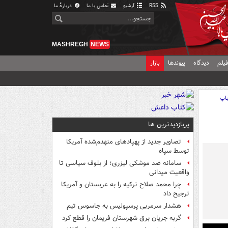
RSS
آرشیو
تماس با ما
دربارهٔ ما
MASHREGH
NEWS
یلم
دیدگاه
پیوندها
بازار
اپ
پربازدیدترین ها
تصاویر جدید از پهپادهای منهدم‌شده آمریکا
توسط سپاه
سامانه ضد موشکی لیزری؛ از بلوف سیاسی تا
واقعیت میدانی
چرا محمد صلاح ترکیه را به عربستان و آمریکا
ترجیح داد
هشدار سرمربی پرسپولیس به جاسوس تیم
گربه جریان برق شهرستان فریمان را قطع کرد