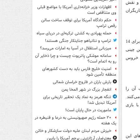
 و نقش
اظهارات وزیر خزانه‌داری آمریکا با مواضع قبلی
ازیگران
وی متناقض است
حکم دادگاه آمریکا برای توقف ساخت سالن
رقص ترامپ
حمله پهپادی به کشتی ترکیه‌ای در دریای سیاه
ترامپ و نتانیاهو جنایتکار جنگی هستند!
درام جاده‌ای گمشده و عشق به داستان پدری می‌پردازد که پس از گم شدن پسرش برای 14
میزبانی استقلال در آسیا به امارات می‌رسد؟
س چینی
سامانه موشکی پاتریوت چیست و چرا ذخایر آن
ه خروس
رو به اتمام است؟
امنیت خلیج فارس باید به دست کشورهای
منطقه تأمین شود
بارش باران در فاروج خراسان شمالی
 آن را
انفجار بزرگ در شهر المخا یمن
تنگه هرمز به نماد یک تحقیر تاریخی برای
‌کنند.
آمریکا تبدیل شد!
ا بازی
ماموریت در حال پایان است!
۲۰ حمله رژیم صهیونیستی به درعا و قنیطره در
یک هفته
خیزش مردم لبنان علیه دولت سازشکار و خائن
ای این
معترضان آرژانتینی پرچم آمریکا را پایین