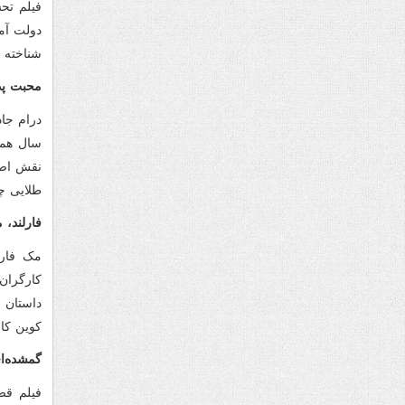
فیلم تح
دولت آمر
شناخته ش
محبت پ
سال همه
نقش اصل
طلایی چ
فارلند، 
مک فارل
کارگران
داستان 
کوین کاس
گمشده‌ای
فیلم قص