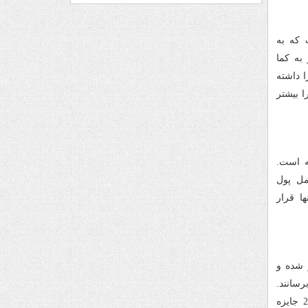
است که به
به کما
 داشته
 بیشتر
ه است.
مل پول
ا قرار
خیر شده و
سانند.
فیلم که از ساخته‌های موفق سینمای کره جنوبی در سال 2015 بوده است نامزد 20 جایزه