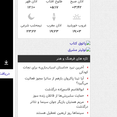
اذان صبح
طلوع آفتاب
اذان ظهر
۱۲:۱۰
۰۵:۱۷
۰۳:۴۲
غروب خورشید
اذان مغرب
نیمه‌شب شرعی
۲۳:۲۲
۱۹:۲۳
۱۹:۰۳
تازه های فرهنگ و هنر
nter
Download
آخرین نبرد «داستان اسباب‌بازی» برای نجات
کودکی
دریاف
ullscreen
آیا تینا پاکروان بازهم از ساترا مجوز فعالیت
می‌گیرد؟
ابوالقاسم قاسم‌زاده درگذشت
حمایت سلبریتی‌ها از قاتلان زنده سوز
مریم همتیان بازیگر جوان سینما و تئاتر
درگذشت
سینماها روز اربعین تعطیل هستند