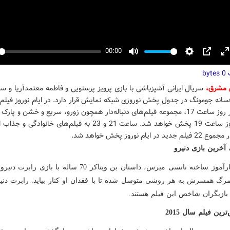
00:00
y
Mute
Settings
PIP
E
ت
f
0 bytes
 مشرق،
سریال ایرانی آشپزباشی با بازی پرویز پرستویی و فاطمه معتمدآریا و سر
سانه جومونگ در جدول پخش نوروزی شبکه نمایش قرار دارد. در ایام نوروز فیلم‌
هندی هر روز ساعت 17، مجموعه فیلم‌های دنباله‌دار همچون زورو، سریع و خشن و پا
نیز هر روز ساعت 19 پخش خواهد شد. ساعت 21 و 23 به فیلم‌های خانوا
د در ایام نوروز پخش خواهد شد.
 آخرین بازی دنیرو
کمدی کارآموز ساخته نانسی میرس، داستان بن ویتاکر 70 ساله با باز
رگ همسرش به هر روشی متوسل شده تا با فقدان او کنار بیاید. رابرت دنیر
بازیگران شاخص این فیلم هستند.
رین فیلم سال 2015