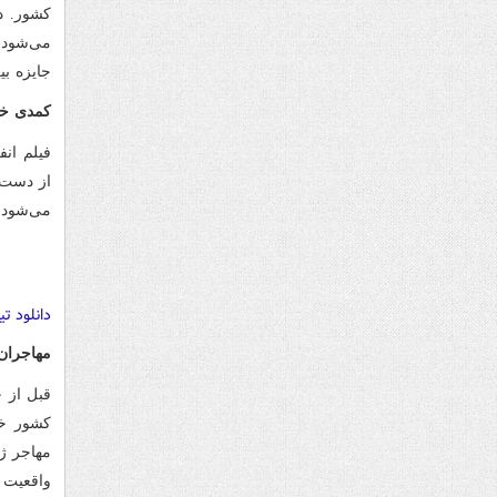
کشور. د
جایزه ب
کمدی خ
از دست 
می‌شود.
دانلود ت
مهاجران
قبل از ج
کشور خو
مهاجر ژ
واقعیت ن