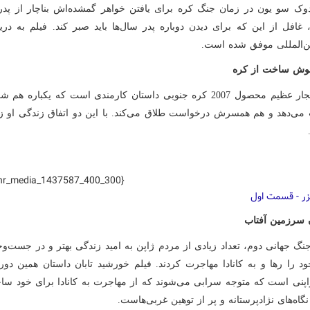
وک سو یون در زمان جنگ کره برای یافتن خواهر گمشده‌اش بناچار از پد
ین‌المللی موفق شده است.
وش ساخت از کره
فیلم انفجار عظیم محصول 2007 کره جنوبی داستان کارمندی است که یکباره 
می‌دهد و هم همسرش درخواست طلاق می‌کند. با این دو اتفاق زندگی او زی
hr_media_1437587_400_300}
یزر - قسمت اول
 سرزمین آفتاب
نگ جهانی دوم، تعداد زیادی از مردم ژاپن به امید زندگی بهتر و در جست‌و
د را رها و به کانادا مهاجرت کردند. فیلم خورشید تابان داستان همین دور
اپنی است که متوجه سرابی می‌شوند که از مهاجرت به کانادا برای خود ساخته
گاه‌های نژادپرستانه و پر از توهین غربی‌هاست.