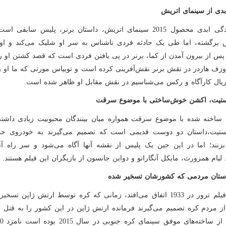
بدی از سینمای اتریش
فیلم زندگی ابدی محصول 2015 سینمای اتریش، داستان برنر، پلیس سابقی 
 برگشته، اما طی یک حادثه فردی ناشناس به سر او شلیک می‌کند و او 
 پس از بیرون آمدن از کما، برنر در پی یافتن فردی است که قصد کشتن او را
زف هاردر در نقش برنر نقش‌آفرینی کرده است و توبیاس مورتی که ما او را
یال کارآگاه و رکس می‌شناسیم در نقش مقابل او ظاهر شده است.
استیت، اکشن خوش‌ساختی با موضوع سرقت
ی ساخته شده با موضوع سرقت همواره میان بینندگان محبوبیت زیادی داشت
استیت،داستان دو دوست قدیمی است که تصمیم می‌گیرند به خودروی ح
بزنند؛ اما در این حین یک پلیس از نقشه آنها آگاه می‌شود و سر راه آنه
 لیام همزورث، مایکل آنگارانو و دواین جانسون از بازیگران این فیلم هستند.
استان مردمی که کشورشان تسخیر شده
داستان فیلم ترور در 1933 اتفاق می‌افتد، زمانی که کره توسط ارتش ژاپن تس
ز مردم کره تصمیم می‌گیرند فرمانده ارتش ژاپن در این کشور را به قتل بر