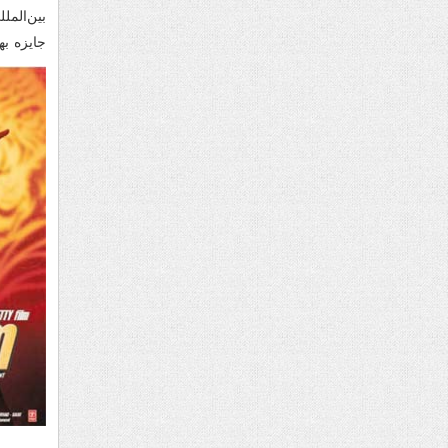
بین‌المل
جایزه ب