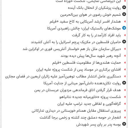
این دیپلماسی نمایشی، شکست خورده است
روایت پزشکیان از انحلال بانک آینده
شمیم خوش رضوی در هوای بین‌الحرمین
هشدار افسر ارشد آمریکایی به کاخ سفید +فیلم
موشک‌های بالستیک ایران؛ چالش راهبردی آمریکا
باید افراد کارآمدتر را به کار گرفت
حامیان فلسطین در مکزیک پرچم اسرائیل را به آتش کشیدند
دبیرکل سازمان ملل باز هم خواستار آتش‌بس فوری در اوکراین شد
آنچه رهبر شهید سال‌ها پیش دیده بودند
حمایت هلندی‌ها از مظلومیت فلسطین +فیلم
افشای برکناری در موساد پس از شکست پروژه علیه ایران
دستگیری عامل انتشار مطالب توهین‌آمیز علیه زائران اربعین در فضای مجازی
روایت تکان‌دهنده دانش‌آموز مینابی از جنایت آمریکا
هدف قرار گرفتن اتاق‌ فرماندهی مزدوران عربستان در یمن
شکست پروژه «خاورمیانه جدید» نتانیاهو
گزافه‌گویی و لفاظی جدید ترامپ علیه ایران
پیروزی استقلال مقابل همنام خوزستانی در دیداری تدارکاتی
انفجار در حومه دمشق چند کشته و زخمی برجا گذاشت
بوسه‌ پدر بر پای پسر شهیدش