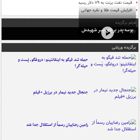
قیمت نفت برنت به ۷۹ دلار رسید
افزایش قیمت طلا و نقره جهانی
فیلم برگزیده
بوسه‌ پدر بر پای پسر شهیدش
برگزیده ورزشی
حمله تند فیگو به اینفانتینو: دروغگو، پَست‌ و
حیله‌گر!
جنجال جدید نیمار در برزیل +فیلم
رامین رضاییان رسماً از استقلال جدا شد