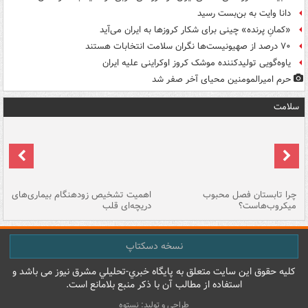
دانا وایت به بن‌بست رسید
«کمانِ پرنده» چینی برای شکار کروزها به ایران می‌آید
۷۰ درصد از صهیونیست‌ها نگران سلامت انتخابات هستند
یاوه‌گویی تولیدکننده موشک کروز اوکراینی علیه ایران
حرم امیرالمومنین محیای آخر صفر شد
سلامت
ی
چرا تابستان فصل محبوب
اهمیت تشخیص زودهنگام بیماری‌های
نا
میکروب‌هاست؟
دریچه‌ای قلب
عو
نسخه دسکتاپ
کليه حقوق اين سايت متعلق به پایگاه خبري-تحليلي مشرق نيوز می باشد و
استفاده از مطالب آن با ذکر منبع بلامانع است.
طراحی و تولید: نستوه