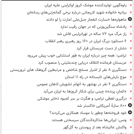
یاوه‌گویی تولیدکننده موشک کروز اوکراینی علیه ایران
بیانیه خانواده شهید لاریجانی درباره برخی گمانه‌زنی‌های رسانه‌ای
ماهواره‌ها خسارت انفجار جبل‌علی امارت را لو دادند
پادشاه سنگین‌وزنی که در جهان رقیب ندارد
راز مرگ مرد ۷۲ ساله در تهرانپارس فاش شد
۶ دستاورد بزرگ ایران در ۱۶۰ روز رهبری رهبر انقلاب
دشان از دست عربستان فرار کرد
ترامپ: همه چیز درباره ایران به طور استثنایی خوب پیش می‌رود
عربستان فرمانده ائتلاف دریایی چندملیتی را منصوب کرد
دستگیری ۸ نفر از اشرار مسلح شاخص و مرتبطین گروهک های تروریستی
موج بارش‌های تابستانه در راه ۱۱ استان
دستگیری ۶ نفر در بهشهر به اتهام تشویش اذهان عمومی
«کمانِ پرنده» چینی برای شکار کروزها به ایران می‌آید
درگیری لفظی ترامپ و هگزث بر سر کمبود ذخایر موشکی
۸۰۰ سازۀ آمریکایی خاکستر شد
خود فروخته‌ها چطور با موساد همکاری می‌کردند؟
ونس: ایرانی‌ها مذاکره‌کنندگان سرسختی هستند
واکنش عالیشاه بعد از پیوستن به گل‌گهر