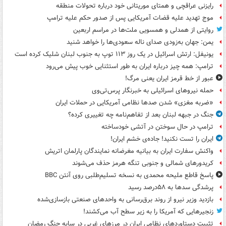
رایزنی عراقچی و همتای موریتانی خود درباره تحولات منطقه
موج تهدید علیه قضات آمریکایی پس از صدور حکم علیه ترامپ
روایتی از همدلی و همسویی ملت‌ها در مراسم اربعین
یمن: جهان به‌زودی صدای ناله سعودی‌ها را خواهد شنید
یونیفل: ارتش اسرائیل در یک روز ۱۱۳ توپ به جنوب لبنان شلیک کرده است
ترامپ: همه چیز درباره ایران به طور استثنایی خوب پیش می‌رود
عبور از خط قرمز ایران یعنی مرگ!
حمله نیروهای اسرائیلی به خبرنگار پرس‌تی‌وی
«ضربه مغزی» شدن صدها نظامی آمریکایی در حملات ایران
جنگ در جبهه لبنان بعد از تفاهم‌نامه چه تغییری کرده؟
ترامپ در حال سوختن در آتشی خودساخته
ایران را تست نکنید! جاده‌ی خشم ایران!
واکنش سفارت ایران به بیانیه مغرضانه نمایندگان پارلمان اتریش
کریدورهای شمالی و جنوبی تنگه هرمز حذف می‌شوند
پاسخ قاطع ملیحه محمدی به نسخه تسلیم‌طلبی روی آنتن BBC
پرشدگی سدها به ۵۸درصد رسید
بازدید وزیر نیرو از روند برق‌رسانی به واحدهای صنعتی بازسازی‌شده
زنجیرهایی که آمریکا را به زیر سطح آب می‌کشند!
تثبیت دستاوردهای نظامی ایران در مرزهای غربی در سایه جنگ رمضان