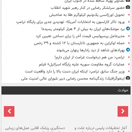
تصاویر پهپاد ساقط شده در جنوب ایران
حضور سرلشکر رضایی در کنار رهبر شهید انقلاب
تحویل اورژانسی یک‌ونیم کیلوگرم طلا به صاحبش
ورود تاکر کارلسون به انتخابات آمریکا؛ تهدیدی جدی برای پایگاه ترامپ
برد موشک‌های ایران به بیش از ۴ هزار کیلومتر رسیده!
مدیرعامل پرسپولیس قیمت آخر را برای نساجی تعیین کرد
حمله اوکراین به جمهوری تاتارستان با ۱۲ کشته و ۳۹ زخمی
پهپادهای شاهد از دید رادارها پنهان می‌شوند
ترامپ: من هم درخواست غرامت از ایران دارم!
عملیات گروه مقاومت سوریه علیه پایگاه اسرائیل+ فیلم
وزیر جنگ سابق ترامپ: اینکه ایران دست بالا را دارد واقعیت است
اینفوگرافیک/ زندگینامه محسن رضایی دبیر شورای عالی امنیت‌ ملی
حوادث
آغاز تحقیقات پلیس درباره علت و
دستگیری پزشک قلابی عمل‌های زیبایی
هش