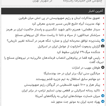
چگونگی قتل حمیدرضا رجب‌زاده
در شهریار تهران
ها
آخرین اخبار
تعویق مذاکرات لبنان و رژیم صهیونیستی در پی تنش میان طرفین
نهاد مدیریت آبراه خلیج فارس مسیر جدیدی معرفی کرد
سردار عظمایی؛ همرزم دلاور شهید تنگسیری و پاسدار حاکمیت ایران بر هرمز
سرلشکر عبداللهی؛ از سپاه و ناجا تا ریاست ستاد کل نیروهای مسلح
پشت‌پرده توافق محرمانه ایران و عمان؛ تنگه هرمز در آستانه تغییر تاریخی؟
گزارش یدیعوت آحارانوت از عوامل ایران در اسرائیل
جنگنده میگ-۲۹ اوکراین سقوط کرد
رئیس قوه قضا در پیام‌هایی انتصاب‌ فرماندهان عالی‌رتبه در نیروهای مسلح را
تبریک گفت
طوفان مهیب در امارات
میانگین سنی لیگ برتر ایران در حد بوندسلیگا
دو مهاجم سابق استقلال به تیم جزیره قشم پیوستند
پیکر هزار و ۷۰۰ شهید فلسطینی در گروگان رژیم صهیونیستی
تاکید رسانه اسرائیلی بر قطعی بودن تسلیم ترامپ در برابر ایران
میزان خسارت موشک‌های ایرانی به پایگاه‌های آمریکا
پهپاد جدید ایران به موتور جت مجهز شد