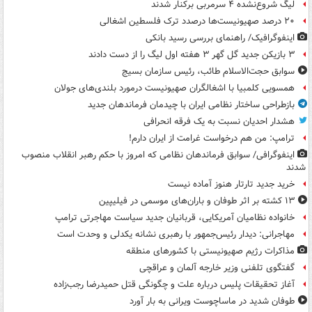
لیگ شروع‌نشده ۴ سرمربی برکنار شدند
۲۰ درصد صهیونیست‌ها درصدد ترک فلسطین اشغالی
اینفوگرافیک/ راهنمای بررسی رسید بانکی
۳ بازیکن جدید گل گهر ۳ هفته اول لیگ را از دست دادند
سوابق حجت‌الاسلام طائب، رئیس سازمان بسیج
همسویی کلمبیا با اشغالگران صهیونیست درمورد بلندی‌های جولان
بازطراحی ساختار نظامی ایران با چیدمان فرماندهان جدید
هشدار احدیان نسبت به یک فرقه انحرافی
ترامپ: من هم درخواست غرامت از ایران دارم!
اینفوگرافی/ سوابق فرماندهان نظامی که امروز با حکم رهبر انقلاب منصوب
شدند
خرید جدید تارتار هنوز آماده نیست
۱۳ کشته بر اثر طوفان و باران‌های موسمی در فیلیپین
خانواده نظامیان آمریکایی، قربانیان جدید سیاست مهاجرتی ترامپ
مهاجرانی: دیدار رئیس‌جمهور با رهبری نشانه یکدلی و وحدت است
مذاکرات رژیم صهیونیستی با کشورهای منطقه
گفتگوی تلفنی وزیر خارجه آلمان و عراقچی
آغاز تحقیقات پلیس درباره علت و چگونگی قتل حمیدرضا رجب‌زاده
طوفان شدید در ماساچوست ویرانی به بار آورد