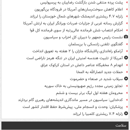
پشت پرده منتفی شدن بازگشت رضاییان به پرسپولیس
اعلام کاهش سوخت‌رسان‌های آمریکا در فرودگاه بن‌گوریون
زلزله ۴.۷ ریشتری اندیمشک شهرهای شمال خوزستان را لرزاند
گزارش رسانه غربی از جزئیات ضربات ویرانگر ایران به ارتش آمریکا
احکام انتصاب شش فرمانده عالی‌رتبه از سوی فرمانده کل قوا
نشست رئیس جمهور با دبیران کل احزاب و سیاسیون
گفتگوی تلفنی زلنسکی با بن‌سلمان
آرامکو راه‌اندازی پالایشگاه جازان را ۲ هفته به تعویق انداخت
آمریکا از تثبیت هندسه امنیتی ایران در تنگه هرمز ناراضی است
انهدام ۸ مخفیگاه عناصر داعش در استان کرکوک عراق
حملات جدید انصارالله به المخا
سیلاب شدید در صنعاء و حضرموت
تجاوز زمینی مجدد رژیم صهیونیستی به خاک سوریه
محرومان هفته اول لیگ برتر بیست و ششم
کدخدایی: سیاسیون در مسیر ماندگاری اندیشه‌های رهبری گام بردارند
پزشکیان: وحدت و انسجام ملی، پیش‌شرط حفظ اقتدار کشور است
زلزله ۷.۴ ریشتری کلمبیا را لرزاند
سلامت