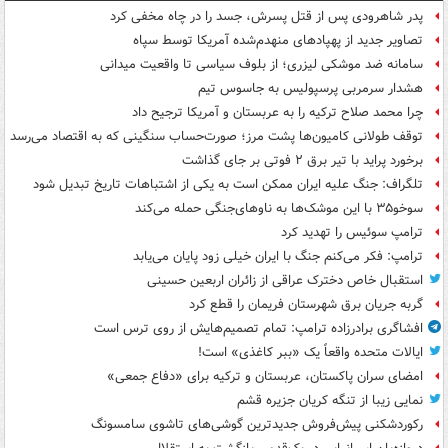
پدر شاهرودی پس از قتل پسرش، جسد را در چاه مخفی کرد
تصاویر جدید از پهپادهای منهدم‌شده آمریکا توسط سپاه
سامانه ضد موشکی لیزری؛ از بلوف سیاسی تا واقعیت میدانی
هشدار سرمربی پرسپولیس به جاسوس تیم
چرا محمد صلاح ترکیه را به عربستان و آمریکا ترجیح داد
توقف طولانی کامیون‌ها پشت مرز؛ صورت‌حساب سنگینی که به اقتصاد می‌رسد
برخورد پراید با تیر برق ۲ فوتی بر جای گذاشت
تلگراف: جنگ علیه ایران ممکن است به یکی از اشتباهات تاریخ تبدیل شود
سوخو۳۵ با این موشک‌ها به ناوهای‌جنگی حمله می‌کند
ترامپ سوئیس را تهدید کرد
ترامپ: فکر می‌کنم جنگ با ایران خیلی زود پایان می‌یابد
استقبال خاص دخترک عراقی از زائران اربعین حسینی
گربه جریان برق شهرستان فریمان را قطع کرد
افشاگری برادرزاده ترامپ: تمام تصمیم‌هایش از روی ترس است
ایالات متحده واقعاً یک «ببر کاغذی» است!
امضای سران پاکستان، عربستان و ترکیه برای «دفاع جمعی»
نمایی زیبا از تنگه کریان جزیره قشم
رکوردشکنی پیش‌فروش جدیدترین گوشی‌های تاشوی سامسونگ