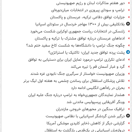
دور هفتم مذاکرات لبنان و رژیم صهیونیستی
ترامپ و سودای پیروزی در انتخابات میان‌دوره‌ای
جزئیات توافق دفاعی ترکیه، عربستان و پاکستان
بلاتکلیفی بیش از ۱۳۰۰ مهاجر خردسال در سئوتای اسپانیا
زلنسکی در انتخابات ریاست جمهوری اوکراین شکست می‌خورد
ادعاهای عربستان درباره توافق مشترک با ترکیه و پاکستان
چگونه جنگ ترامپ با دانشگاه‌ها به شکست کاخ سفید ختم شد؟
پشت پرده توافق جدید ایران؛ تاکتیک یا استراتژی؟
ادعای تکراری ترامپ درمورد تمایل ایران برای دستیابی به توافق
گرد و غبار آسمان قم را تیره می‌کند
وزیران صهیونیست خواستار از سرگیری جنگ نابودی غزه شدند
تلاش پزشکان استقلال برای رساندن چشمی به هفته اول لیگ برتر
بحران در راه‌آهن انگلیس ادامه دارد
هشدار نمایندگان جمهوری‌خواه به ترامپ درباره جنگ علیه ایران
وینگر آفریقایی پرسپولیس ماندنی شد
ترافیک سنگین در محورهای خروجی مازندران
درگیر شدن گردشگر اسپانیایی با نظامی صهیونیست
گزارشی دیگر از کاهش ذخایر کلیدی موشکی آمریکا
دروازه‌بان اسپانیایی در یک‌قدمی بازگشت به استقلال