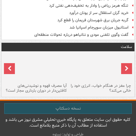
تنگه هرمز ریاض را وادار به تخفیف‌دهی نفتی کرد
خرید گران استقلال سر از یونان درآورد
گربه جریان برق شهرستان فریمان را قطع کرد
استانبول میزبان سوپرجام اسپانیا شد
گفت وگوی تلفنی مودی و نتانیاهو درباره تحولات منطقه‌ای
سلامت
ت
چرا مغز در هنگام خواب، انرژی خود را
آیا مصرف قهوه و نوشیدنی‌های
چر
خالی می‌کند؟
کافئین‌دار در دوران بارداری مجاز است؟
می
نسخه دسکتاپ
کليه حقوق اين سايت متعلق به پایگاه خبري-تحليلي مشرق نيوز می باشد و
استفاده از مطالب آن با ذکر منبع بلامانع است.
طراحی و تولید: نستوه