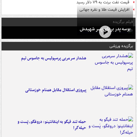
قیمت نفت برنت به ۷۹ دلار رسید
افزایش قیمت طلا و نقره جهانی
فیلم برگزیده
بوسه‌ پدر بر پای پسر شهیدش
برگزیده ورزشی
هشدار سرمربی پرسپولیس به جاسوس تیم
پیروزی استقلال مقابل همنام خوزستانی
حمله تند فیگو به اینفانتینو: دروغگو، پَست‌ و
حیله‌گر!