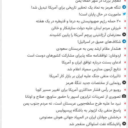
انفجار بزرگ در شهر المخا یمن
تنگه هرمز به نماد یک تحقیر تاریخی برای آمریکا تبدیل شد!
ماموریت در حال پایان است!
۲۰ حمله رژیم صهیونیستی به درعا و قنیطره در یک هفته
خیزش مردم لبنان علیه دولت سازشکار و خائن
معترضان آرژانتینی پرچم آمریکا را پایین کشیدند
شکاف‌های عمیق در اسرائیل!
هشدار مقام ارشد یمن به عربستان سعودی
اردوغان: توافقنامه مکه پذیرای مشارکت کشورهای دوست است
ادعای بسنت درباره توافق ایران و آمریکا
نتایج آزمون مدارس سمپاد اعلام شد
تاثیرات منفی جنگ علیه ایران بر بازار کار آمریکا
رونمایی از مختصات جدید تنگۀ هرمز
روبیو در رأس فشار حداکثری آمریکا برای تغییر مسیر کوبا
تصویری از تمرینات ترابزون اسپور با حضور ساویچ، صلاح و اونانا
نبرد ما علیه طرح سلطه‌جویی عربستان است، نه مردم جنوب یمن
پاسخ منفی یک لژیونر به باشگاه پرسپولیس
درخشش جوانان ایران در المپیاد جهانی هوش مصنوعی
پالایشگاه نفت اسلواکی منفجر شد