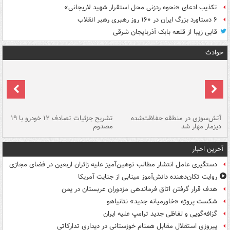
تکذیب ادعای «نحوه ردزنی محل استقرار شهید لاریجانی»
۶ دستاورد بزرگ ایران در ۱۶۰ روز رهبری رهبر انقلاب
قابی زیبا از قلعه بابک آذربایجان شرقی
حوادث
تصادف مرگبار در محور اهواز–شوش ۲
آتش‌سوزی در منطقه حفاظت‌شده
تشریح جزئیات تصادف ۱۲ خودرو با ۱۹
پا
دیزمار مهار شد
مصدوم
آخرین اخبار
دستگیری عامل انتشار مطالب توهین‌آمیز علیه زائران اربعین در فضای مجازی
روایت تکان‌دهنده دانش‌آموز مینابی از جنایت آمریکا
هدف قرار گرفتن اتاق‌ فرماندهی مزدوران عربستان در یمن
شکست پروژه «خاورمیانه جدید» نتانیاهو
گزافه‌گویی و لفاظی جدید ترامپ علیه ایران
پیروزی استقلال مقابل همنام خوزستانی در دیداری تدارکاتی