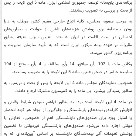
برنامه‌های پنج‌ساله توسعه جمهوری اسلامی ایران، ماده 5 این لایحه را پس
از بحث و بررسی به تصویب رساندند.
به موجب مصوبه مجلس، کلیه اتباع خارجی مقیم کشور موظف به دارا
بودن بیمه‌نامه برای پوشش هزینه‌‌های ناشی از حوادث و بیماری‌های
احتمالی در مدت اقامت در ایران هستند. تعیین میزان تعرفه مطابق
مقررات بر عهده بیمه مرکزی ایران است که به تأیید سازمان مدیریت و
برنامه‌ریزی کشور می‎رسد.
وکلای ملت با 102 رأی موافق، 14 رأی مخالف و 4 رأی ممتنع از 194
نماینده حاضر در صحن علنی، ماده 5 این لایحه را به تصویب رساندند.
همچنین نمایندگان مجلس ماده 4 این لایحه را پس از بحث و بررسی، به
منظور رسیدگی بیشتر، این ماده را به کمیسیون مشترک ارجاع دادند.
در ماده 4 این لایحه آمده بود: به منظور فراهم نمودن شرایط رقابتی و
افزایش کارآمدی بیمه‌های بازنشستگی و جلوگیری از ایجاد هر گونه انحصار
یا امتیاز ویژه برای صندوق‌های بازنشستگی اعم از خصوصی، تعاونی یا
دولتی اجازه داده می‌شود صندوق‌های بازنشستگی غیردولتی با تضمین
پوشش تعهدات آتی بیمه‌شدگان بازنشسته بر اساس آیین‌نامه‌ای که به