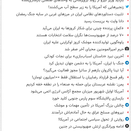
بازدید وزیر نیرو از روند برق‌رسانی به واحدهای صنعتی بازسازی‌شده
زنجیرهایی که آمریکا را به زیر سطح آب می‌کشند!
تثبیت دستاوردهای نظامی ایران در مرزهای غربی در سایه جنگ رمضان
دانا وایت به بن‌بست رسید
«کمانِ پرنده» چینی برای شکار کروزها به ایران می‌آید
۷۰ درصد از صهیونیست‌ها نگران سلامت انتخابات هستند
یاوه‌گویی تولیدکننده موشک کروز اوکراینی علیه ایران
حرم امیرالمومنین محیای آخر صفر شد
آخرین نبرد «داستان اسباب‌بازی» برای نجات کودکی
جنگ با ایران، آمریکا را به دشمن جهان تبدیل کرد
آیا تینا پاکروان بازهم از ساترا مجوز فعالیت می‌گیرد؟
رقم فسخ قرارداد رضاییان با استقلال فقط ۱۰۰میلیون تومان!
یمن: نقشه عربستان برای حمله به صنعاء را در نطفه خفه کردیم
آمریکا اوایل شهریور میزبان مجمع آژانس انرژی اتمی می‌شود
بازسازی پالایشگاه سوم پارس جنوبی کلید خورد
چالش بزرگ آمریکا در تأمین مهمات و موشک
نیروهای مسلح عراق به حال آماده‌باش درآمدند
روایتی از تحول سیاسی اجتماعی در آمریکا!
ادامه ویرانگری ارتش صهیونیستی در جنین