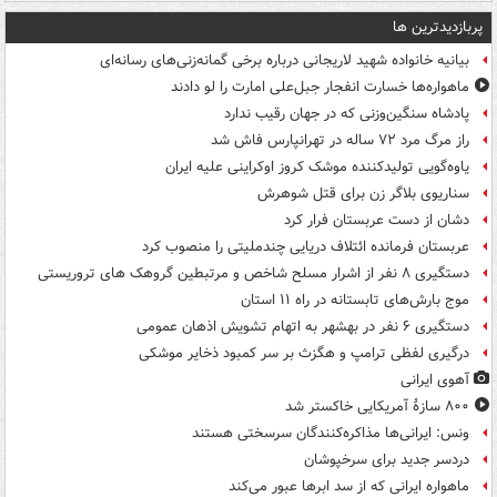
پربازدیدترین ها
بیانیه خانواده شهید لاریجانی درباره برخی گمانه‌زنی‌های رسانه‌ای
ماهواره‌ها خسارت انفجار جبل‌علی امارت را لو دادند
پادشاه سنگین‌وزنی که در جهان رقیب ندارد
راز مرگ مرد ۷۲ ساله در تهرانپارس فاش شد
یاوه‌گویی تولیدکننده موشک کروز اوکراینی علیه ایران
سناریوی بلاگر زن برای قتل شوهرش
دشان از دست عربستان فرار کرد
عربستان فرمانده ائتلاف دریایی چندملیتی را منصوب کرد
دستگیری ۸ نفر از اشرار مسلح شاخص و مرتبطین گروهک های تروریستی
موج بارش‌های تابستانه در راه ۱۱ استان
دستگیری ۶ نفر در بهشهر به اتهام تشویش اذهان عمومی
درگیری لفظی ترامپ و هگزث بر سر کمبود ذخایر موشکی
آهوی ایرانی
۸۰۰ سازۀ آمریکایی خاکستر شد
ونس: ایرانی‌ها مذاکره‌کنندگان سرسختی هستند
دردسر جدید برای سرخپوشان
ماهواره ایرانی که از سد ابرها عبور می‌کند