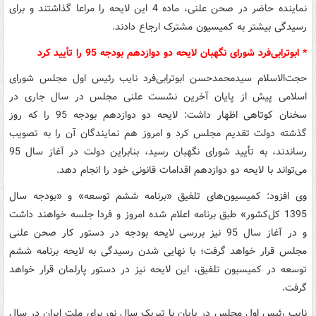
نماینده حاضر در صحن علنی، ماده 4 این لایحه را مراعا گذاشتند و برای
رسیدگی بیشتر به کمیسیون مشترک ارجاع دادند.
* ابوترابی‌فرد شورای نگهبان لایحه دو دوازدهم بودجه 95 را تأیید کرد
حجت‌الاسلام سیدمحمدحسن ابوترابی‌فرد نایب رئیس اول مجلس شورای
اسلامی پیش از پایان آخرین نشست علنی مجلس در سال جاری در
سخنان کوتاهی اظهار داشت: لایحه دو دوازدهم بودجه 95 را که روز
گذشته دولت تقدیم مجلس کرد و امروز هم نمایندگان آن را به تصویب
رساندند، به تأیید شورای نگهبان رسید، بنابراین دولت در آغاز سال 95
می‌تواند با لایحه دو دوازدهم اقدامات قانونی خود را انجام دهد.
وی افزود: کمیسیون‌های تلفیق «برنامه ششم توسعه» و «بودجه سال
1395 کل‌کشور» طبق برنامه اعلام شده امروز و فردا جلسه خواهند داشت
و در آغاز سال 95 نیز بررسی لایحه بودجه در دستور کار صحن علنی
مجلس قرار خواهد گرفت؛ با نهایی شدن رسیدگی به لایحه برنامه ششم
توسعه در کمیسیون تلفیق، این لایحه نیز در دستور پارلمان قرار خواهد
گرفت.
نایب رئیس اول مجلس در پایان با تبریک سال نو، برای ملت ایران در سال