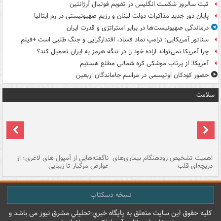
ثبت سالروز شکست انگلیس در تقویم فوتبال آرژانتین
پایان دور جدید مذاکرات دولت لبنان و رژیم صهیونیستی در رم ایتالیا
درماندگی صهیونیست‌ها در برابر استراتژی و قدرت ایران
سناتور آمریکایی: ترامپ نماد فساد، اقتدارگرایی و جنگ طلبی است +فیلم
چرا آمریکا نمی‌تواند اراده خود را در تنگه هرمز به ایران تحمیل کند؟
آمریکا: از پرتاب موشکی کره شمالی مطلع هستیم
حضور کودکان اوتیسمی در مراسم جاماندگان اربعین
سلامت
اهمیت تشخیص زودهنگام بیماری‌های
ناگفته‌هایی از آمپول های لاغری؛ از
دریچه‌ای قلب
عوارض مرگبار تا زیبایی
تا
نسخه دسکتاپ
کليه حقوق اين سايت متعلق به پایگاه خبري-تحليلي مشرق نيوز می باشد و