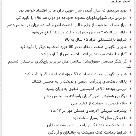
اخبار مرتبط
نوید می‌دهم که سال آینده، سال خوبی برای ما در اقتصاد خواهد بود
ابوترابی‌فرد: شورای‌نگهبان مصوبه «بودجه دو دوازدهم ۹۵» را تایید کرد
ابراز تاسف محجوب از جای خالی اقتصاددانان و فسادستیزان در مجلس‌دهم
یارانه کسانیکه ۳میلیون حقوق دریافت می‌کنند قطع می‌شود
شرایط بازنشستگی افراد ۶۵ سال به بالا
شورای نگهبان صحت انتخابات در 50 حوزه انتخابیه دیگر را تأیید کرد
آغاز تبلیغات مرحله‌دوم انتخابات‌مجلس از 2 اردیبهشت‌
گزارشگر دیده‌بان حقوق‌بشر: سازمان ملل در برابر باج‌گیری عربستان تسلیم
شد
شوراي نگهبان صحت انتخابات 50 حوزه انتخابيه ديگر را تأييد كرد
یارانه دهک‌های پردرآمد، ربیعی و نوبخت را به مجلس کشاند
بررسی بودجه 95 در کمیسیون تلفیق به پایان رسید
برگزاری همایش اصول‌گرایان راه‌یافته به مجلس دهم
خلاء قانونی در حمایت از تولید ملی
پیشرفت فیزیکی ۴درصدی مسکن مهر در ۱۲ ماه
نقدینگی سال 94 بسیار سخت بود
ماهیت کمبود نقدینگی و راه حل های مقابله با آن
شرایط پرداخت کمک معیشت به جانبازان و آزادگان