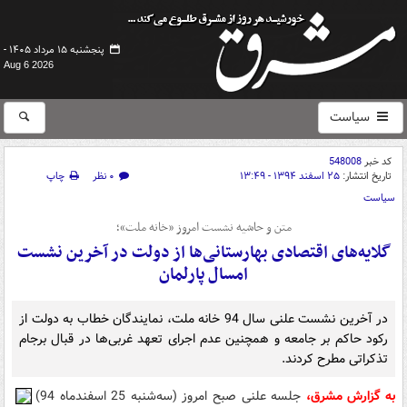
پنجشنبه ۱۵ مرداد ۱۴۰۵ -
Aug 6 2026
سیاست
کد خبر
548008
تاریخ انتشار:
۲۵ اسفند ۱۳۹۴ - ۱۳:۴۹
۰ نظر
چاپ
سیاست
متن و حاشیه نشست امروز «خانه ملت»؛
گلایه‌های اقتصادی بهارستانی‌ها از دولت در آخرین نشست
امسال پارلمان
در آخرین نشست علنی سال 94 خانه ملت، نمایندگان خطاب به دولت از
رکود حاکم بر جامعه و همچنین عدم اجرای تعهد غربی‌ها در قبال برجام
تذکراتی مطرح کردند.
به گزارش مشرق،
جلسه علنی صبح امروز (سه‌شنبه 25 اسفندماه 94)