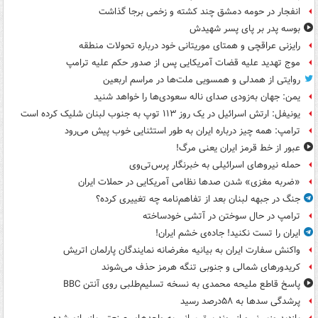
انفجار در حومه دمشق چند کشته و زخمی برجا گذاشت
بوسه‌ پدر بر پای پسر شهیدش
رایزنی عراقچی و همتای موریتانی خود درباره تحولات منطقه
موج تهدید علیه قضات آمریکایی پس از صدور حکم علیه ترامپ
روایتی از همدلی و همسویی ملت‌ها در مراسم اربعین
یمن: جهان به‌زودی صدای ناله سعودی‌ها را خواهد شنید
یونیفل: ارتش اسرائیل در یک روز ۱۱۳ توپ به جنوب لبنان شلیک کرده است
ترامپ: همه چیز درباره ایران به طور استثنایی خوب پیش می‌رود
عبور از خط قرمز ایران یعنی مرگ!
حمله نیروهای اسرائیلی به خبرنگار پرس‌تی‌وی
«ضربه مغزی» شدن صدها نظامی آمریکایی در حملات ایران
جنگ در جبهه لبنان بعد از تفاهم‌نامه چه تغییری کرده؟
ترامپ در حال سوختن در آتشی خودساخته
ایران را تست نکنید! جاده‌ی خشم ایران!
واکنش سفارت ایران به بیانیه مغرضانه نمایندگان پارلمان اتریش
کریدورهای شمالی و جنوبی تنگه هرمز حذف می‌شوند
پاسخ قاطع ملیحه محمدی به نسخه تسلیم‌طلبی روی آنتن BBC
پرشدگی سدها به ۵۸درصد رسید