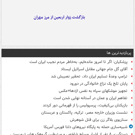
بازگشت زوار اربعین از مرز مهران
پربازدیدترین ها
پزشکیان: اگر تا امروز مانده‌ایم، به‌خاطر مردم نجیب ایران است
آقای گل جام جهانی مقابل اسرائیل ایستاد
ترامپ وعدۀ تسلیم ایران داد، تحقیر نصیبش شد
پایان تلخ یک نزاع خانوادگی در دورود
تجهیز موشکهای سپاه به نفس اژدها+عکس
تفاهم ایران و عمان در آستانه نهایی شدن است
بازیکنان بی‌کیفیت، پرسپولیس را از قهرمانی دور کردند
نشست وزیران خارجه مصر، ترکیه، پاکستان و عربستان
سناریوی بلاگر زن برای قتل شوهرش
شبیه‌سازی حمله به پایگاه نیروهای دلتا فورس آمریکا
دستگیری ۸ نفر از اشرار مسلح شاخص و مرتبطین گروهک های تروریستی