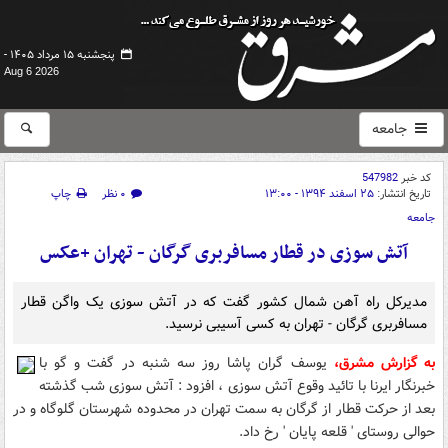
پنجشنبه ۱۵ مرداد ۱۴۰۵ -
Aug 6 2026
جامعه
کد خبر
547982
تاریخ انتشار:
۲۵ اسفند ۱۳۹۴ - ۱۳:۰۰
۰ نظر
چاپ
جامعه
آتش سوزی در قطار مسافربری گرگان - تهران +عکس
مدیرکل راه آهن شمال کشور گفت که در آتش سوزی یک واگن قطار
مسافربری گرگان - تهران به کسی آسیبی نرسید.
به گزارش مشرق،
یوسف گران پاشا روز سه شنبه در گفت و گو با
خبرنگار ایرنا با تائید وقوع آتش سوزی ، افزود : آتش سوزی شب گذشته
بعد از حرکت قطار از گرگان به سمت تهران در محدوده شهرستان گلوگاه و در
حوالی روستای ' قلعه پایان ' رخ داد.