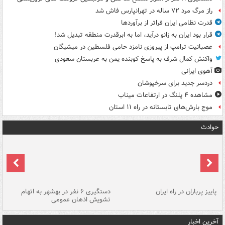
راز مرگ مرد ۷۲ ساله در تهرانپارس فاش شد
قدرت نظامی ایران فراتر از برآوردها
قرار بود ایران به زانو درآید، اما به ابرقدرت منطقه تبدیل شد!
عصبانیت ترامپ از پیروزی نامزد حامی فلسطین در میشیگان
واکنش کمال شرف به پاسخ کوبنده یمن به عربستان سعودی
آهوی ایرانی
دردسر جدید برای سرخپوشان
مشاهده ۴ پلنگ در ارتفاعات میناب
موج بارش‌های تابستانه در راه ۱۱ استان
حوادث
ن
پاییز پرباران در راه ایران
دستگیری ۶ نفر در بهشهر به اتهام
تشویش اذهان عمومی
اس
آخرین اخبار