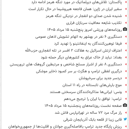
پاکستان: تلاش‌های دیپلماتیک در مورد تنگه هرمز ادامه دارد
سفیر ایران در ژاپن: همان فاجعه هیروشیما در حال تکرار است
شنیده شدن صدای دو انفجار در نزدیکی تنگه هرمز
تکذیب شایعه معافیت سربازان فراری
روزنامه‌های ورزشی امروز پنج‌شنبه ۱۵ مرداد ۱۴۰۵
دستگیری ۶ نفر در بهشهر به اتهام تشویش اذهان عمومی
فیفا توهین‌کنندگان به اینفانتینو را تهدید کرد
اعتراف ارتش اسرائیل به هلاکت ۲ افسر در تله انفجاری حزب‌الله
بغداد: نباید از خاک عراق به کشورهای دیگر حمله شود
دستگیری ۸ نفر از اشرار مسلح شاخص و مرتبطین گروهک های تروریستی
درگیری لفظی ترامپ و هگزث بر سر کمبود ذخایر موشکی
دردسر جدید برای سرخپوشان
موج بارش‌های تابستانه در راه ۱۱ استان
ونس: ایرانی‌ها مذاکره‌کنندگان سرسختی هستند
ترامپ: توافق با ایران را ترجیح می‌دهم
صفحه نخست روزنامه‌های پنجشنبه ۱۵ مرداد ۱۴۰۵
راز مرگ مرد ۷۲ ساله در تهرانپارس فاش شد
قابی زیبا از قلعه بابک آذربایجان شرقی
ریزش پایگاه جدید ترامپ بافاصله‌گیری جوانان و اقلیت‌ها از جمهوری‌خواهان