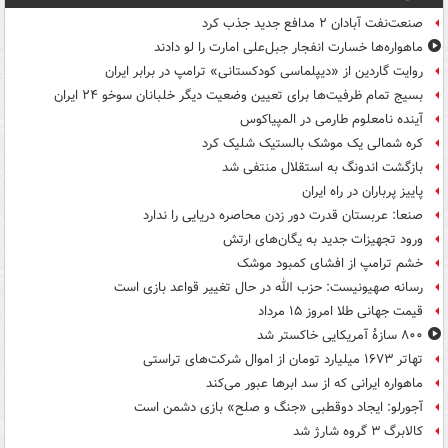
صنعت‌نفت آبادان ۲ مدافع جدید جذب کرد
ماهواره‌ها خسارت انفجار جبل‌علی امارت را لو دادند
روایت گاردین از «دیپلماسی کودکستانی» ترامپ در برابر ایران
بسیج تمام ظرفیت‌ها برای تعیین وضعیت دیگر خلبانان سوخو ۲۴ ایران
آینده نامعلوم طارمی در المپیاکوس
کره شمالی یک موشک بالستیک شلیک کرد
بازگشت اندونگ به استقلال منتفی شد
پاییز پرباران در راه ایران
صنعا: عربستان قدرت دور زدن محاصره دریایی را ندارد
ورود تجهیزات جدید به یگان‌های ارتش
خشم ترامپ از افشای کمبود موشک
رسانه صهیونیست: حزب الله در حال تغییر قواعد بازی است
قیمت جهانی طلا امروز ۱۵ مرداد
۸۰۰ سازۀ آمریکایی خاکستر شد
تهاتر ۱۶۷۳ میلیارد تومان از اموال شرکت‌های تراستی
ماهواره ایرانی که از سد ابرها عبور می‌کند
آجورلو: ایجاد دوقطبی «جنگ و صلح‌» بازی دشمن است
کالابرگ ۳ گروه شارژ شد