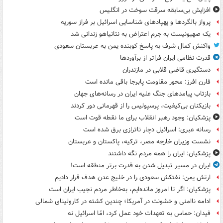
افزایش بی‌سابقه سرقت سوخت در انگلیس
پرواز بالگردها و پهپادهای شناسایی اسرائیل بر فراز سوریه
یک صهیونیست به جرم اعتراض به نتانیاهو زندانی شد
واکنش کمال شرف به پاسخ کوبنده یمن به عربستان سعودی
قدرت نظامی ایران فراتر از برآوردها
دستگیری قاضی قلابی در مازندران
فارن افرز: محور مقاومت پابرجا باقی مانده است
بازتاب پیامدهای جنگ علیه ایران در رسانه‌های جهان
بازیکنان بی‌کیفیت، پرسپولیس را از قهرمانی دور کردند
پزشکیان: وجود رهبر انقلاب برای ما نقطه قوت است
رسانه عبری: اسرائیل دچار ناترازی برق شده است
نشست وزیران خارجه مصر، ترکیه، پاکستان و عربستان
پزشکیان: ایران را همه مردم نگه داشتند
ایران در مسیر تبدیل شدن به قدرت برتر منطقه است!
ارتش یمن: نفتکش سعودی را در خلیج عدن هدف قرار دادیم
پزشکیان: اگر تا امروز مانده‌ایم، به‌خاطر مردم نجیب ایران است
ادامه ناامنی و خشونت در آمریکا؛ چندین کشته در کارولینای شمالی
فیدان: حماس به تعهدات خود عمل کرد، امّا اسرائیل نه