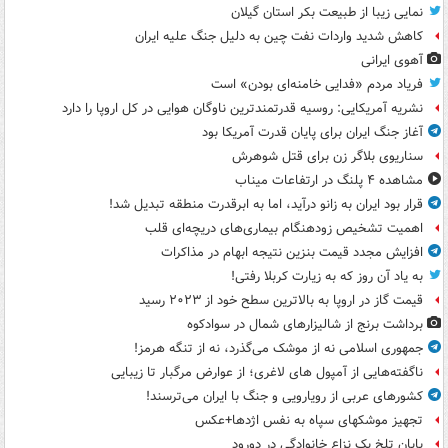
نمایی زیبا از طبیعت بکر استان گیلان
کاهش شدید واردات نفت چین به دلیل جنگ علیه ایران
آهوی ایرانی
فریاد مردم «فدایی خامنه‌ای بودن» است
نشریه آمریکایی: روسیه قدرتمندترین ناوگان هوایی در کل اروپا را دارد
آغاز جنگ ایران برای پایان قدرت آمریکا بود
سناریوی بلاگر زن برای قتل شوهرش
مشاهده ۴ پلنگ در ارتفاعات میناب
قرار بود ایران به زانو درآید، اما به ابرقدرت منطقه تبدیل شد!
اهمیت تشخیص زودهنگام بیماری‌های دریچه‌ای قلب
افزایش مجدد قیمت بنزین نتیجه ابهام در مذاکرات
به یاد آن روز که به زیارت کربلا رفتی!
قیمت گاز در اروپا به بالاترین سطح خود از ۲۰۲۳ رسید
برداشت برنج از شالیزارهای شمال در سوادکوه
جمهوری اسلامی نه از موشک می‌گذرد، نه از تنگه هرمز!
ناگفته‌هایی از آمپول های لاغری؛ از عوارض مرگبار تا زیبایی
کشورهای عربی از رویارویی و جنگ با ایران می‌ترسند!
تجهیز موشکهای سپاه به نفس اژدها+عکس
پایان تلخ یک نزاع خانوادگی در دورود