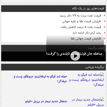
قیمت‌های روز در یک نگاه
قیمت نفت برنت به ۷۹ دلار رسید
افزایش قیمت طلا و نقره جهانی
قیمت نفت ۵ درصد کاهش یافت
رشد آرام دلار ادامه دارد
افزایش قیمت جهانی طلا
فیلم برگزیده
صاعقه جان فوتبالیست تایلندی را گرفت!
برگزیده ورزشی
حمله تند فیگو به اینفانتینو: دروغگو، پَست‌ و
حیله‌گر!
جنجال جدید نیمار در برزیل +فیلم