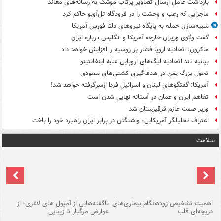
بازداشت عامل ارسال تصاویر پرتاب موشک به رسانه‌های معاند
ماجرایی که رعب و وحشت را در فرودگاه تل‌آویو حاکم کرد
شبیه‌سازی حمله به پایگاه نیروهای دلتا فورس آمریکا
گفت وگوی وزیران خارجه آمریکا و انگلیس درباره ایران
ماکرون: اتحادیه اروپا فشار بر روسیه را افزایش خواهد داد
بیانیه تند اتحادیه لیگ‌های اروپایی علیه اینفانتینو
تحول بزرگ یمن در هدف‌گیری کشتی‌های سعودی
آمریکا: گفتگوهای لبنان و اسرائیل فردا ازسرگرفته خواهد شد!
تفاهم ایران و عمان در آستانه نهایی شدن است
وزیر صمت عازم قرقیزستان شد
اعتراف تحلیلگر آمریکایی؛ واشنگتن در برابر ایران راهبرد خود را باخت
سلامت
اهمیت تشخیص زودهنگام بیماری‌های
ناگفته‌هایی از آمپول های لاغری؛ از
دریچه‌ای قلب
عوارض مرگبار تا زیبایی
تا