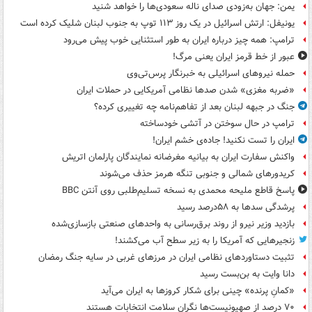
یمن: جهان به‌زودی صدای ناله سعودی‌ها را خواهد شنید
یونیفل: ارتش اسرائیل در یک روز ۱۱۳ توپ به جنوب لبنان شلیک کرده است
ترامپ: همه چیز درباره ایران به طور استثنایی خوب پیش می‌رود
عبور از خط قرمز ایران یعنی مرگ!
حمله نیروهای اسرائیلی به خبرنگار پرس‌تی‌وی
«ضربه مغزی» شدن صدها نظامی آمریکایی در حملات ایران
جنگ در جبهه لبنان بعد از تفاهم‌نامه چه تغییری کرده؟
ترامپ در حال سوختن در آتشی خودساخته
ایران را تست نکنید! جاده‌ی خشم ایران!
واکنش سفارت ایران به بیانیه مغرضانه نمایندگان پارلمان اتریش
کریدورهای شمالی و جنوبی تنگه هرمز حذف می‌شوند
پاسخ قاطع ملیحه محمدی به نسخه تسلیم‌طلبی روی آنتن BBC
پرشدگی سدها به ۵۸درصد رسید
بازدید وزیر نیرو از روند برق‌رسانی به واحدهای صنعتی بازسازی‌شده
زنجیرهایی که آمریکا را به زیر سطح آب می‌کشند!
تثبیت دستاوردهای نظامی ایران در مرزهای غربی در سایه جنگ رمضان
دانا وایت به بن‌بست رسید
«کمانِ پرنده» چینی برای شکار کروزها به ایران می‌آید
۷۰ درصد از صهیونیست‌ها نگران سلامت انتخابات هستند