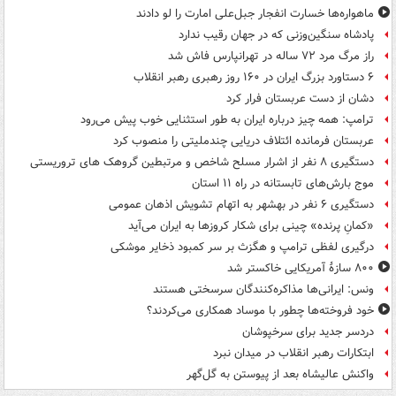
ماهواره‌ها خسارت انفجار جبل‌علی امارت را لو دادند
پادشاه سنگین‌وزنی که در جهان رقیب ندارد
راز مرگ مرد ۷۲ ساله در تهرانپارس فاش شد
۶ دستاورد بزرگ ایران در ۱۶۰ روز رهبری رهبر انقلاب
دشان از دست عربستان فرار کرد
ترامپ: همه چیز درباره ایران به طور استثنایی خوب پیش می‌رود
عربستان فرمانده ائتلاف دریایی چندملیتی را منصوب کرد
دستگیری ۸ نفر از اشرار مسلح شاخص و مرتبطین گروهک های تروریستی
موج بارش‌های تابستانه در راه ۱۱ استان
دستگیری ۶ نفر در بهشهر به اتهام تشویش اذهان عمومی
«کمانِ پرنده» چینی برای شکار کروزها به ایران می‌آید
درگیری لفظی ترامپ و هگزث بر سر کمبود ذخایر موشکی
۸۰۰ سازۀ آمریکایی خاکستر شد
ونس: ایرانی‌ها مذاکره‌کنندگان سرسختی هستند
خود فروخته‌ها چطور با موساد همکاری می‌کردند؟
دردسر جدید برای سرخپوشان
ابتکارات رهبر انقلاب در میدان نبرد
واکنش عالیشاه بعد از پیوستن به گل‌گهر