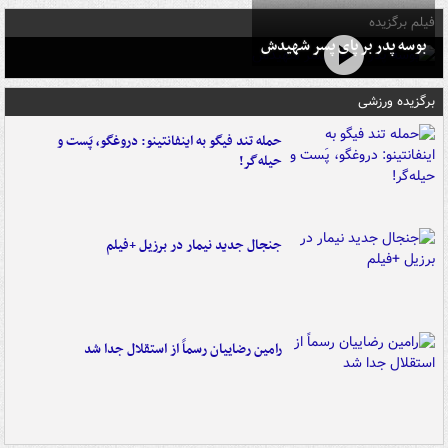
فیلم برگزیده
بوسه‌ پدر بر پای پسر شهیدش
برگزیده ورزشی
حمله تند فیگو به اینفانتینو: دروغگو، پَست‌ و
حیله‌گر!
جنجال جدید نیمار در برزیل +فیلم
رامین رضاییان رسماً از استقلال جدا شد