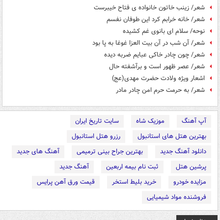
شعر/ زینب خاتون خانواده ی فتاح خیبرست
شعر/ خانه خرابم کرد این طوفان نفسم
نوحه/ سلام ای بانوی غم کشیده
شعر/ آن شب در آن بیت العزا غوغا به پا بود
شعر/ چون چادر خاکی عبایم ضربه دیده
شعر/ عصر ظهور است و برآشفته حال
اشعار ویژه ولادت حضرت مهدی(عج)
شعر/ به حرمت حرم امن چادر مادر
آپ آهنگ
موزیک شاه
سایت تاریخ ایران
بهترین هتل های استانبول
رزرو هتل استانبول
دانلود آهنگ جدید
بهترین جراح بینی ترمیمی
آهنگ های جدید
پرشین هتل
ثبت نام بیمه اربعین
آهنگ جدید
مزایده خودرو
خرید بلیط استخر
قیمت ورق آهن پرایس
فروشنده مواد شیمیایی