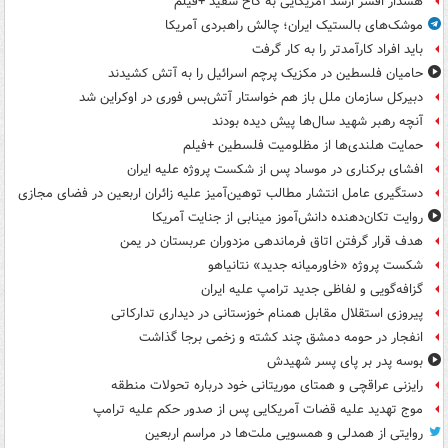
هشدار افسر ارشد آمریکایی به کاخ سفید +فیلم
موشک‌های بالستیک ایران؛ چالش راهبردی آمریکا
باید افراد کارآمدتر را به کار گرفت
حامیان فلسطین در مکزیک پرچم اسرائیل را به آتش کشیدند
دبیرکل سازمان ملل باز هم خواستار آتش‌بس فوری در اوکراین شد
آنچه رهبر شهید سال‌ها پیش دیده بودند
حمایت هلندی‌ها از مظلومیت فلسطین +فیلم
افشای برکناری در موساد پس از شکست پروژه علیه ایران
دستگیری عامل انتشار مطالب توهین‌آمیز علیه زائران اربعین در فضای مجازی
روایت تکان‌دهنده دانش‌آموز مینابی از جنایت آمریکا
هدف قرار گرفتن اتاق‌ فرماندهی مزدوران عربستان در یمن
شکست پروژه «خاورمیانه جدید» نتانیاهو
گزافه‌گویی و لفاظی جدید ترامپ علیه ایران
پیروزی استقلال مقابل همنام خوزستانی در دیداری تدارکاتی
انفجار در حومه دمشق چند کشته و زخمی برجا گذاشت
بوسه‌ پدر بر پای پسر شهیدش
رایزنی عراقچی و همتای موریتانی خود درباره تحولات منطقه
موج تهدید علیه قضات آمریکایی پس از صدور حکم علیه ترامپ
روایتی از همدلی و همسویی ملت‌ها در مراسم اربعین