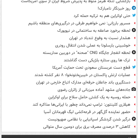
بازگشایی تنگه هرمز منوط به پذیرش شروط ایران از سوی آمریکاست
روز خبرنگار نامبارک!
حتی اوکراین هم به ترکیه حمله کرد
مسرور بارزانی: نمی خواهیم طرفی در درگیری‌های منطقه باشیم
لحظه برخورد صاعقه به ساختمانی در نیویورک
هشدار نسبت به وفوع تندباد در تهران
خوشبینی بارسلونا به عملی شدن انتقال رودری
لحظه انفجار جایگاه CNG "صحنه" در دوربین مداربسته
ترک ها روی ستاره بلژیکی دست گذاشتند
قطع دست عربستان سعودیِ تحت حمایت آمریکا
عملیات ارتش پاکستان در خیبرپختونخوا؛ ۸ نفر کشته شدند
دستگیری باند جاعلان حرفه‌ای مدارک اتباع خارجی در تهران
جاده‌های مشهد آماده میزبانی از زائران رضوی
حمله روسیه به یک کشتی حامل سلاح برای اوکراین
هیلاری کلینتون: ترامپ نمی‌داند چطور با ایرانی‌ها مذاکره کند
حضور نماینده گل‌گهر در قرعه‌کشی لیگ قهرمانان آسیا
درگیر شدن گردشگر اسپانیایی با نظامی صهیونیست
کاهش ۳ درصدی مصرف برق برای دومین سال متوالی