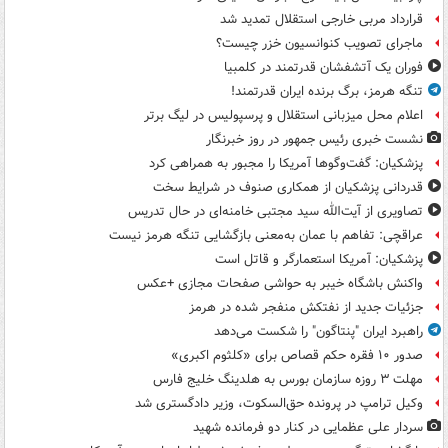
قرارداد مربی خارجی استقلال تمدید شد
ماجرای تصویب کنوانسیون خزر چیست؟
فوران یک آتشفشان قدرتمند در کلمبیا
تنگه هرمز، برگ برنده ایران قدرتمند!
اعلام محل میزبانی استقلال و پرسپولیس در لیگ برتر
نشست خبری رئیس جمهور در روز خبرنگار
پزشکیان: گفت‌وگوها آمریکا را مجبور به همراهی کرد
قدردانی پزشکیان از همکاری صنوف در شرایط سخت
تصاویری از آیت‌الله سید مجتبی خامنه‌ای در حال تدریس
عراقچی: تفاهم با عمان به‌معنی بازگشایی تنگه هرمز نیست
پزشکیان: آمریکا استعمارگر و قاتل است
واکنش باشگاه خیبر به حواشی صفحات مجازی +عکس
جزئیات جدید از نفتکش منفجر شده در هرمز
راهبرد ایران "پنتاگون" را شکست می‌دهد
صدور ۱۰ فقره حکم قصاص برای «کلثوم اکبری»
مهلت ۳ روزه سازمان بورس به هلدینگ خلیج فارس
وکیل ترامپ در پرونده حق‌السکوت، وزیر دادگستری شد
سردار علی عظمایی در کنار دو فرمانده شهید