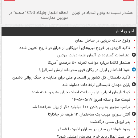
ای
هشدار نسبت به وفوع تندباد در تهران
لحظه انفجار جایگاه CNG "صحنه" در
دس
دوربین مداربسته
ات
آخرین اخبار
وقوع حادثه دریایی در ساحل عمان
تاکید الزیدی بر خروج نیروهای آمریکایی از عراق در تاریخ تعیین شده
اعتراضات گسترده در آلمان علیه دولت مرتس
هشدار کانادا درباره عواقب تعرفه ۵۰ درصدی آمریکا
نفوذ اطلاعاتی ایران در یگان فوق محرمانه ارتش اسرائیل!
تأکید دادستان کل کشور بر انسجام ملی برای مقابله با جنگ روانی دشمن
باران مهمان تابستانی ارتفاعات دماوند شد
کوبا: فرمان اجرایی ترامپ باعث ایجاد بحران بشردوستانه شده
قیمت طلا و سکه امروز ۱۴۰۵/۰۵/۱۷
ترامپ مجبور به پس‌دادن ۱۰۰ میلیارد دلار از پول تعرفه‌ها شد
آتش سوزی مهیب یک ساختمان ۱۲ طبقه در جاکارتا
پدر لیونل مسی درگذشت
وجود شواهدی مبنی بر بمباران لامرد با فسفر
چرا بیت المال باید خرج مجرمان امنیتی شود؟