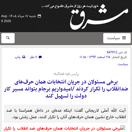
شنبه ۱۷ مرداد ۱۴۰۵ -
Aug
8 2026
سیاست
کد خبر
547912
تاریخ انتشار:
۲۵ اسفند ۱۳۹۴ - ۱۱:۱۵
۷ نظر
چاپ
سیاست
رئیس قوه قضائیه:
برخی مسئولان در جریان انتخابات همان حرف‌‌های
ضدانقلاب را تکرار کردند /امیدواریم برجام بتواند مسیر کار
دولت را تسهیل کند
آیت الله آملی لاریجانی گفت: اینکه عده‌ای در داخل همراستا با ضد
انقلاب خارج نشین همان حرف‌های آنان را تکرار کنند، عمل زشتی بود.