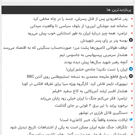
پربازدیدترین ها
پدر شاهرودی پس از قتل پسرش، جسد را در چاه مخفی کرد
سامانه ضد موشکی لیزری؛ از بلوف سیاسی تا واقعیت میدانی
ترامپ: همه چیز درباره ایران به طور استثنایی خوب پیش می‌رود
بوسه‌ پدر بر پای پسر شهیدش
توقف طولانی کامیون‌ها پشت مرز؛ صورت‌حساب سنگینی که به اقتصاد می‌رسد
هشدار سرمربی پرسپولیس به جاسوس تیم
آنچه رهبر شهید سال‌ها پیش دیده بودند
ایران را تست نکنید! جاده‌ی خشم ایران!
پاسخ قاطع ملیحه محمدی به نسخه تسلیم‌طلبی روی آنتن BBC
نیویورک تایمز فاش کرد: کارگروه ویژه سیا برای تفرقه افکنی در کوبا
هشدار افسر ارشد آمریکایی به کاخ سفید +فیلم
ترامپ: فکر می‌کنم جنگ با ایران خیلی زود پایان می‌یابد
برخورد پراید با تیر برق ۲ فوتی بر جای گذاشت
دستگیری قاتل فراری در نوشهر
ایالات متحده واقعاً یک «ببر کاغذی» است!
تلگراف: جنگ علیه ایران ممکن است به یکی از اشتباهات تاریخ تبدیل شود
رکوردشکنی پیش‌فروش جدیدترین گوشی‌های تاشوی سامسونگ