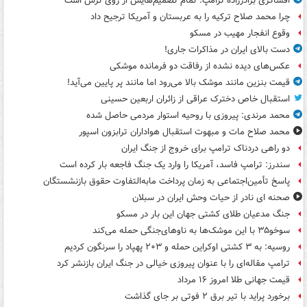
افشاگری برادرزاده ترامپ: تمام تصمیم‌هایش از روی ترس است
چرا محمد صلاح ترکیه را به عربستان و آمریکا ترجیح داد
وقوع انفجار مهیب در مسکو
دست بالای ایران در مذاکرات جاری!
عکس‌های دیده نشده از رفاقت دو فرمانده‌ موشکی
قیمت بنزین مانند موشک بالا می‌رود اما مانند پر پایین می‌آید!
استقبال خاص دخترک عراقی از زائران اربعین حسینی
محمد مرندی: پیروزی با روحیه استوار مردمی حاصل شده
محمد صلاح مات و مبهوت استقبال هواداران ترابزون اسپور
دو راهی دردناک ترامپ برای خروج از جنگ ایران
سندرز: ترامپ فاسد، آمریکا را وارد یک جنگ فاجعه بار کرده است
پاسخ تأمین‌اجتماعی به زمان پرداخت مابه‌التفاوت حقوق بازنشستگان
صحنه ای نادر از حیات وحش ایران در سبلان
جنگ مدعیان طلای کشتی جهان این بار در مسکو
سوخو۳۵ با این موشک‌ها به ناوهای‌جنگی حمله می‌کند
روسیه: به ۳ کشتی اوکراین حمله و ۲۰۳ پهپاد را سرنگون کردیم
ترامپ مقاله‌ای را با عنوان پیروزی خیالی در جنگ ایران بازنشر کرد
قیمت جهانی طلا امروز ۱۶ مرداد
برخورد پراید با تیر برق ۲ فوتی بر جای گذاشت