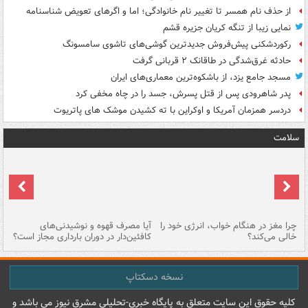
از حذف نام همسر تا تغییر نام خانوادگی؛ اما و اگرهای تعویض شناسنامه
نمایی زیبا از تنگه کریان جزیره قشم
رکوردشکنی پیش‌فروش جدیدترین گوشی‌های تاشوی سامسونگ
حادثه غرق‌شدگی در طاقانک ۲ قربانی گرفت
مسجد جامع یزد، از باشکوه‌ترین معماری‌های ایران
پدر شاهرودی پس از قتل پسرش، جسد را در چاه مخفی کرد
دردسر همزمان آمریکا و اوکراین با ته کشیدن موشک های پاتریوت
سلامت
ت
چرا مغز در هنگام خواب، انرژی خود را
آیا مصرف قهوه و نوشیدنی‌های
چر
خالی می‌کند؟
کافئین‌دار در دوران بارداری مجاز است؟
می
نسخه دسکتاپ
کليه حقوق اين سايت متعلق به پایگاه خبري-تحليلي مشرق نيوز می باشد و