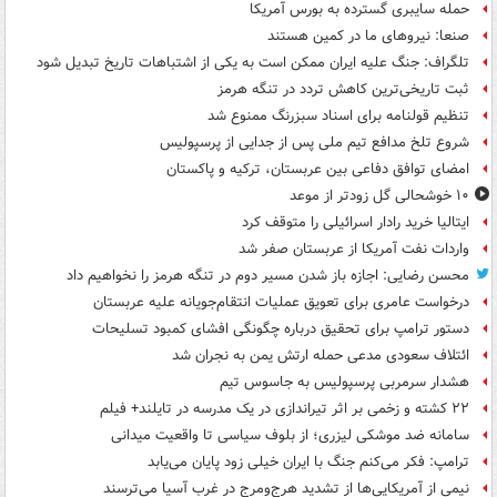
حمله سایبری گسترده به بورس آمریکا
صنعا: نیروهای ما در کمین‌ هستند
تلگراف: جنگ علیه ایران ممکن است به یکی از اشتباهات تاریخ تبدیل شود
ثبت تاریخی‌ترین کاهش تردد در تنگه هرمز
تنظیم قولنامه برای اسناد سبزرنگ ممنوع شد
شروع تلخ مدافع تیم ملی پس از جدایی از پرسپولیس
امضای توافق دفاعی بین عربستان، ترکیه و پاکستان
۱۰ خوشحالی گل زودتر از موعد
ایتالیا خرید رادار اسرائیلی را متوقف کرد
واردات نفت آمریکا از عربستان صفر شد
محسن رضایی: اجازه باز شدن مسیر دوم در تنگه هرمز را نخواهیم داد
درخواست عامری برای تعویق عملیات انتقام‌جویانه علیه عربستان
دستور ترامپ برای تحقیق درباره چگونگی افشای کمبود تسلیحات
ائتلاف سعودی مدعی حمله ارتش یمن به نجران شد
هشدار سرمربی پرسپولیس به جاسوس تیم
۲۲ کشته و زخمی بر اثر تیراندازی در یک مدرسه در تایلند+ فیلم
سامانه ضد موشکی لیزری؛ از بلوف سیاسی تا واقعیت میدانی
ترامپ: فکر می‌کنم جنگ با ایران خیلی زود پایان می‌یابد
نیمی از آمریکایی‌ها از تشدید هرج‌ومرج در غرب آسیا می‌ترسند