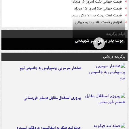
قیمت جهانی نفت امروز ۱۶ مرداد
قیمت جهانی طلا امروز ۱۵ مرداد
قیمت نفت برنت به ۷۹ دلار رسید
افزایش قیمت طلا و نقره جهانی
فیلم برگزیده
بوسه‌ پدر بر پای پسر شهیدش
برگزیده ورزشی
هشدار سرمربی پرسپولیس به جاسوس تیم
پیروزی استقلال مقابل همنام خوزستانی
حمله تند فیگو به اینفانتینو: دروغگو، پَست‌ و