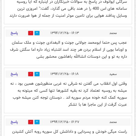
سرگئی ایوانوف در پاسخ به سوالات خبرنگاران در اینباره که آیا روسیه
سامانه های اس 400 را در هند باقی می گذارد، گفت:" امروزی ترین
وسایل پدافند هوایی برای تامین موثر امنیت از جمله از هوا ضرورت دارند
پاسخ
محمد
۱۶:۱۳ - ۱۳۹۴/۱۲/۲۵
0
0
عجب پس حتما ابومحمد جولانی جونت و البغدادی جونت و ملک سلمان
و اوباما بویی از اسلام بردن هر چند اسد اشتباه زیاد داره اما سگش شرف
داره به تو و این دوستات انشاالله باهاشون محشور بشی
پاسخ
سعید
۱۶:۱۸ - ۱۳۹۴/۱۲/۲۵
0
0
وقتی اول انقلاب می گفتن نه شرقی نه غربی منظورشون همین بود ، نه
میشه به روسیه تعتماد کرد نه بقیه کشورها تنها کسی که میتونه به
سوریه کمک کنه خوده مردم سوریه اند . دوستان توجه کنن میشه خوب
عبرت گرفت از این ماجرا ها با تشکر
پاسخ
محمد
۱۶:۲۷ - ۱۳۹۴/۱۲/۲۵
0
0
راست میگی خودش و پسردایی و داداشش کل سوریه روبه آتش کشیدن