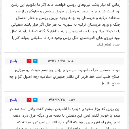
زمانی که نیاز باشد تیروهای روسی خواهند ماند اگر ما بگوییم این رفتن
زود است،شاید برای رسید به راحل از طریق سیاسی و جلوگیری از سو
استفاده ترکیه و عربستان به بهانه وجود نیروی روسی و خطر احتمال
جنگ و ورود عربستان ترکیه به سوریه ب هر حال اگر قرار باشد سفیانی
یا با کودتا بیاد و یا با حمله زمینی و به مناطق 5 گانه تسلط یابد احتمال
نبود نیروی های قدرتمندی مثل روس وجود دارد تا سفیانی بتواند کار را
اسان تمام کنند
پاسخ
۱۰:۵۱ - ۱۳۹۴/۱۲/۲۵
0
0
مرد نا حسابی حرف نامربوط می خوای بزنی چرا اسم خودت رو میزاری
اصلاح طلب اسد خط قرمز کل نظام جمهوری اسلامیه (چه اصول گرا و چه
اسلاح طلب)
پاسخ
۱۰:۵۷ - ۱۳۹۴/۱۲/۲۵
0
0
اون روزی که وزغ سعودی دوباره با اطمینان بیشتر گفت رفتن اسد صد در
صده با خودم گفتم لحن این دفعش با دفعه های دیگه فرق داره. دفعه
های پیش لحنش جوری بود که انگار داره التماس امریکارو میکنه که
اسدو براش ببرن ولی این دفعه انگار دستش پر شده بود. امروز صدای