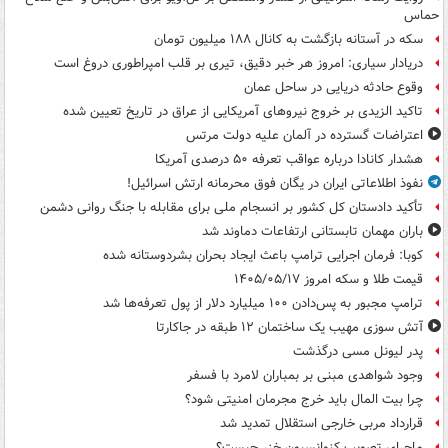
حماس
سکه در آستانه بازگشت به کانال ۱۸۸ میلیون تومان
دریادار سیاری: امروز هر خبر دقیق، تیری بر قلب امپراطوری دروغ است
وقوع حادثه دریایی در ساحل عمان
تاکید الزیدی بر خروج نیروهای آمریکایی از عراق در تاریخ تعیین شده
اعتراضات گسترده در آلمان علیه دولت مرتس
هشدار کانادا درباره عواقب تعرفه ۵۰ درصدی آمریکا
نفوذ اطلاعاتی ایران در یگان فوق محرمانه ارتش اسرائیل!
تأکید دادستان کل کشور بر انسجام ملی برای مقابله با جنگ روانی دشمن
باران مهمان تابستانی ارتفاعات دماوند شد
کوبا: فرمان اجرایی ترامپ باعث ایجاد بحران بشردوستانه شده
قیمت طلا و سکه امروز ۱۴۰۵/۰۵/۱۷
ترامپ مجبور به پس‌دادن ۱۰۰ میلیارد دلار از پول تعرفه‌ها شد
آتش سوزی مهیب یک ساختمان ۱۲ طبقه در جاکارتا
پدر لیونل مسی درگذشت
وجود شواهدی مبنی بر بمباران لامرد با فسفر
چرا بیت المال باید خرج مجرمان امنیتی شود؟
قرارداد مربی خارجی استقلال تمدید شد
ماجرای تصویب کنوانسیون خزر چیست؟