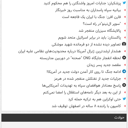
پزشکیان: جنایات امروز واشنگتن را هم محکوم کنید
بیانیه سپاه پاسداران به مناسبت روز خبرنگار
فارن افرز: جنگ با ایران یک فاجعه است
"سوپر ال‌نینو"در راه است؟
پالایشگاه سیزران منفجر شد
پاکستان: باید در برابر اسرائیل متحد شویم
تصاویر دیده‌ نشده از دو فرمانده شهید موشکی
هشدار ارشدترین ژنرال آمریکا درباره محدودیت‌های نظامی علیه ایران
لحظه انفجار جایگاه CNG "صحنه" در دوربین مداربسته
مقصد جدید پسر زیدان
ادامه جنگ تا روی کار آمدن دولت جدید در آمریکا!
جزئیات جدید از نفتکش منفجر شده در هرمز
پاسخ معنادار هوافضای سپاه به تهدیدات آمریکایی‌ها
از این به بعد دیگر نامه‌های استقلال را امضا نمی‌کنم
حتی اوکراین هم به ترکیه حمله کرد
کامیون با راننده ۸ ساله در اصفهان توقیف شد
حوادث