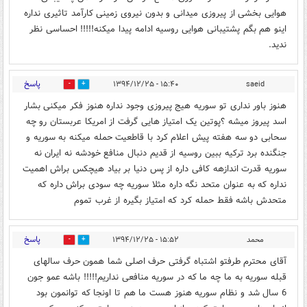
هوایی بخشی از پیروزی میدانی و بدون نیروی زمینی کارآمد تاثیری نداره
اینو هم بگم پشتیبانی هوایی روسیه ادامه پیدا میکنه!!!!! احساسی نظر
ندید.
پاسخ
۱۵:۴۰ - ۱۳۹۴/۱۲/۲۵
saeid
0
0
هنوز باور نداری تو سوریه هیج پیروزی وجود نداره هنوز فکر میکنی بشار
اسد پیروز میشه ؟پوتین یک امتیاز هایی گرفت از امریکا عربستان رو چه
سحابی دو سه هفته پیش اعلام کرد با قاطعیت حمله میکنه به سوریه و
جنگنده برد ترکیه ببین روسیه از قدیم دنبال منافع خودشه نه ایران نه
سوریه قدرت اندازهه کافی داره از پس دنیا بر بیاد هیچکس براش اهمیت
نداره که به عنوان متحد نگه داره مثلا سوریه چه سودی براش داره که
متحدش باشه فقط حمله کرد که امتیاز بگیره از غرب تموم
پاسخ
محمد
۱۵:۵۲ - ۱۳۹۴/۱۲/۲۵
0
0
آقای محترم طرفتو اشتباه گرفتی حرف اصلی شما همون حرف سالهای
قبله سوریه به ما چه ما که در سوریه منافعی نداریم!!!!! باشه عمو جون
6 سال شد و نظام سوریه هنوز هست ما هم تا اونجا که توانمون بود