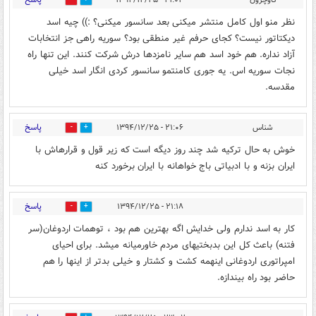
0
0
نظر منو اول کامل منتشر میکنی بعد سانسور میکنی؟ :)) چیه اسد
دیکتاتور نیست؟ کجای حرفم غیر منطقی بود؟ سوریه راهی جز انتخابات
آزاد نداره. هم خود اسد هم سایر نامزدها درش شرکت کنند. این تنها راه
نجات سوریه اس. یه جوری کامنتمو سانسور کردی انگار اسد خیلی
مقدسه.
پاسخ
شناس
۲۱:۰۶ - ۱۳۹۴/۱۲/۲۵
0
0
خوش به حال ترکیه شد چند روز دیگه است که زیر قول و قرارهاش با
ایران بزنه و با ادبیاتی باج خواهانه با ایران برخورد کنه
پاسخ
۲۱:۱۸ - ۱۳۹۴/۱۲/۲۵
0
0
کار به اسد ندارم ولی خدایش اگه بهترین هم بود ، توهمات اردوغان(سر
فتنه) باعث کل این بدبختیهای مردم خاورمیانه میشد. برای احیای
امپراتوری اردوغانی اینهمه کشت و کشتار و خیلی بدتر از اینها را هم
حاضر بود راه بیندازه.