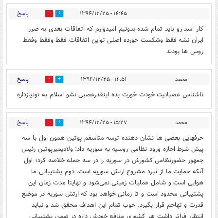
پاسخ
۱۴:۴۵ - ۱۳۹۴/۱۲/۲۵
0
0
کار اسد رو باید تمام شده بدونیم امیدوارم که اتفاقات بعدی به ضرر
ایران نشه فقط وشکست خورده اصلی تواین اتفاقات فقط وفقط وفقط
روس ها بودند
پاسخ
محمد
۱۴:۵۱ - ۱۳۹۴/۱۲/۲۵
0
0
ناشناس عصبانیت خودت خورت بده اینقدرعصبی نشو اسلام به تونیازداره
پاسخ
محمد
۱۵:۲۷ - ۱۳۹۴/۱۲/۲۵
0
0
حرفهایی بعضی ها نشان دهنده ترسه متاسفم پوتین همون اول با سه
پیش شرط اجازه ورود نظامی روسیه به سوریه داد: ولادیمیرپوتین رئیس
جمهور حضورنظامی کشورش در سوریه را در سه جمله خلاصه کرد؛ اول
آنکه حمایت ما از نبرد مشروع ارتش سوریه است. دوم پشتیبانی ما
هوایی است و شامل عملیات زمینی نمی‌شود و نهایتا مدت زمان این
پشتیبانی محدود است و تا زمانی خواهد بود که ارتش سوریه در موضع
قدرت و تهاجم قرار بگیرد. خوب تمام این اهداف محقق شد و نباید
انتظار فراتر داشت هر کشوری منافع خودش داره در ضمن پشتیبانی