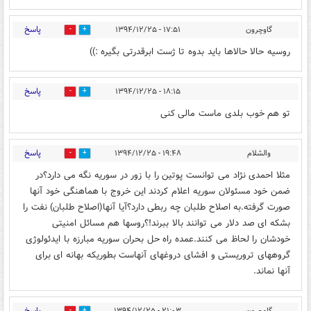
پاسخ
گاوچرون
۱۷:۵۱ - ۱۳۹۴/۱۲/۲۵
0
0
روسیه حالا حالاها باید بدوه تا ژست ابرقدرتی بگیره :))
پاسخ
۱۸:۱۵ - ۱۳۹۴/۱۲/۲۵
0
0
تو هم خوب بلدی ماست مالی کنی
پاسخ
والشلام
۱۹:۴۸ - ۱۳۹۴/۱۲/۲۵
0
0
مثلا احمدی نژاد می توانست پوتین را با زور در سوریه نگه می دارد؟در
ضمن خود مسئولان سوریه اعلام کردند این خروج با هماهنگی خود آنها
صورت گرفته.به اصلاح طلبان چه ربطی دارد؟آیا آنها(اصلاح طلبان) نفت را
بشکه ای صد دلار می توانند بالا ببرند!؟روسها هم مسائل امنیتی
خودشان را لحاظ می کنند.عمده راه حل بحران سوریه مبارزه با ایدئولوژی
گروههای تروریستی و افشای دروغهای آنهاست بطوریکه بهانه ای برای
آنها نماند.
پاسخ
گاوچرون
۲۱:۰۳ - ۱۳۹۴/۱۲/۲۵