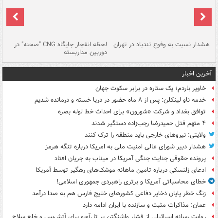
ای
هشدار نسبت به وفوع تندباد در تهران
لحظه انفجار جایگاه CNG "صحنه" در
دس
دوربین مداربسته
ات
آخرین اخبار
خاویر باردم؛ یک ستاره در برابر سکوت جهان
خدمه ناو لینکلن: پس از ۸ ماه حضور در دریا خسته و درمانده‌ شدیم
توافق بغداد و شرکت «شورون» برای احداث خط لوله بصره
۴ متهم قتل حمیدرضا رجب‌زاده دستگیر شدند
ولایتی: نیروهای خارجی باید منطقه را ترک کنند
هشدار دبیر شورای عالی امنیت ملی به امریکا درباره تنگه هرمز
پرونده حقوقی جنایت جنگی آمریکا در میناب به جریان افتاد
ادعای زلنسکی درباره تامین ماهانه موشک‌های رهگیر توسط آمریکا
خطای محاسباتی آمریکا و برتری راهبردی جمهوری اسلامی!
زنگ خطر پایان ذخایر دفاعی کشورهای خلیج فارس هم به صدا درآمد
عمان: مذاکرات مثبت و سازنده با ایران ادامه دارد
روایت رسانه اسرائیلی از فشار واشنگتن بر تل‌آویو برای آتش‌بس و خلع سلاح