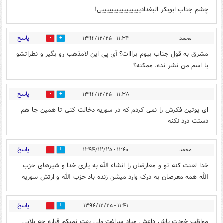
چشم جناب ابوبکر البغدادییییییییییییییییی!
پاسخ
محمد
۱۱:۳۴ - ۱۳۹۴/۱۲/۲۵
0
0
مشرق به قول جناب بیوم برااات؟ آی پی این لامذهب رو بگیر و نظراتشو
با اسم من نشر نده. ممکنه؟
پاسخ
۱۱:۳۸ - ۱۳۹۴/۱۲/۲۵
0
0
ای پوتین فکرش را نمی کردم که در سوریه دخالت کنی تا همین جا هم
دستت درد نکنه
پاسخ
محمد
۱۱:۴۰ - ۱۳۹۴/۱۲/۲۵
0
0
خدا لعنت کنه تو و معارضان را انشاء الله به یاری خدا و شیرهای حزب
الله همه معرضان به درک وارد میشن زنده باد حزب الله و ارتش سوریه
پاسخ
۱۱:۴۱ - ۱۳۹۴/۱۲/۲۵
0
0
مواظب خودت باش داعش میاد سراغت ولی بهت نمیکم قراره چه بلایی