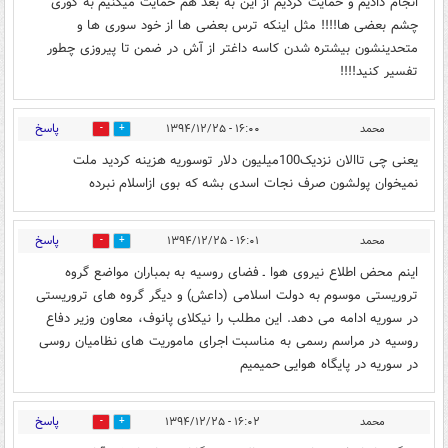
انجام دادیم و حمایت کردیم از این به بعد هم حمایت میکنیم به کوری
چشم بعضی ها!!!! مثل اینکه ترس بعضی ها از خود سوری ها و
متحدینشون بیشتره شدن کاسه داغتر از آش در ضمن تا پیروزی چطور
تفسیر کنید!!!!
پاسخ
محمد
۱۶:۰۰ - ۱۳۹۴/۱۲/۲۵
0
0
یعنی چی تاالان نزدیک100میلیون دلار توسوریه هزینه کردید ملت
نمیخوان پولشون صرف نجات اسدی بشه که بوی ازاسلام نبرده
پاسخ
محمد
۱۶:۰۱ - ۱۳۹۴/۱۲/۲۵
0
0
اینم محض اطلاع نیروی هوا ـ فضای روسیه به بمباران مواضع گروه
تروریستی موسوم به دولت اسلامی (داعش) و دیگر گروه های تروریستی
در سوریه ادامه می دهد. این مطلب را نیکلای پانوف، معاون وزیر دفاع
روسیه در مراسم رسمی به مناسبت اجرای ماموریت های نظامیان روسی
در سوریه در پایگاه هوایی حمیمیم
پاسخ
محمد
۱۶:۰۲ - ۱۳۹۴/۱۲/۲۵
0
0