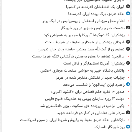
فوران یک آتشفشان قدرتمند در کلمبیا
تنگه هرمز، برگ برنده ایران قدرتمند!
اعلام محل میزبانی استقلال و پرسپولیس در لیگ برتر
نشست خبری رئیس جمهور در روز خبرنگار
پزشکیان: گفت‌وگوها آمریکا را مجبور به همراهی کرد
قدردانی پزشکیان از همکاری صنوف در شرایط سخت
تصاویری از آیت‌الله سید مجتبی خامنه‌ای در حال تدریس
عراقچی: تفاهم با عمان به‌معنی بازگشایی تنگه هرمز نیست
پزشکیان: آمریکا استعمارگر و قاتل است
واکنش باشگاه خیبر به حواشی صفحات مجازی +عکس
جزئیات جدید از نفتکش منفجر شده در هرمز
راهبرد ایران "پنتاگون" را شکست می‌دهد
صدور ۱۰ فقره حکم قصاص برای «کلثوم اکبری»
مهلت ۳ روزه سازمان بورس به هلدینگ خلیج فارس
وکیل ترامپ در پرونده حق‌السکوت، وزیر دادگستری شد
سردار علی عظمایی در کنار دو فرمانده شهید
بازگشایی تنگه هرمز منوط به پذیرش شروط ایران از سوی آمریکاست
روز خبرنگار نامبارک!