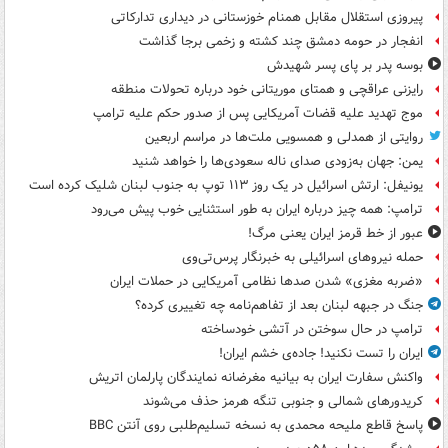
پیروزی استقلال مقابل همنام خوزستانی در دیداری تدارکاتی
انفجار در حومه دمشق چند کشته و زخمی برجا گذاشت
بوسه‌ پدر بر پای پسر شهیدش
رایزنی عراقچی و همتای موریتانی خود درباره تحولات منطقه
موج تهدید علیه قضات آمریکایی پس از صدور حکم علیه ترامپ
روایتی از همدلی و همسویی ملت‌ها در مراسم اربعین
یمن: جهان به‌زودی صدای ناله سعودی‌ها را خواهد شنید
یونیفل: ارتش اسرائیل در یک روز ۱۱۳ توپ به جنوب لبنان شلیک کرده است
ترامپ: همه چیز درباره ایران به طور استثنایی خوب پیش می‌رود
عبور از خط قرمز ایران یعنی مرگ!
حمله نیروهای اسرائیلی به خبرنگار پرس‌تی‌وی
«ضربه مغزی» شدن صدها نظامی آمریکایی در حملات ایران
جنگ در جبهه لبنان بعد از تفاهم‌نامه چه تغییری کرده؟
ترامپ در حال سوختن در آتشی خودساخته
ایران را تست نکنید! جاده‌ی خشم ایران!
واکنش سفارت ایران به بیانیه مغرضانه نمایندگان پارلمان اتریش
کریدورهای شمالی و جنوبی تنگه هرمز حذف می‌شوند
پاسخ قاطع ملیحه محمدی به نسخه تسلیم‌طلبی روی آنتن BBC