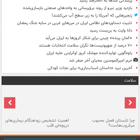
پرشدگی سدها به ۵۸درصد رسید
بازدید وزیر نیرو از روند برق‌رسانی به واحدهای صنعتی بازسازی‌شده
زنجیرهایی که آمریکا را به زیر سطح آب می‌کشند!
تثبیت دستاوردهای نظامی ایران در مرزهای غربی در سایه جنگ رمضان
دانا وایت به بن‌بست رسید
«کمانِ پرنده» چینی برای شکار کروزها به ایران می‌آید
۷۰ درصد از صهیونیست‌ها نگران سلامت انتخابات هستند
یاوه‌گویی تولیدکننده موشک کروز اوکراینی علیه ایران
حرم امیرالمومنین محیای آخر صفر شد
آخرین نبرد «داستان اسباب‌بازی» برای نجات کودکی
سلامت
ی
چرا تابستان فصل محبوب
اهمیت تشخیص زودهنگام بیماری‌های
نا
میکروب‌هاست؟
دریچه‌ای قلب
عو