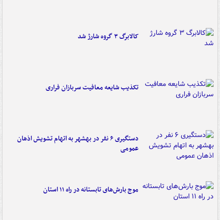
کالابرگ ۳ گروه شارژ شد
تکذیب شایعه معافیت سربازان فراری
دستگیری ۶ نفر در بهشهر به اتهام تشویش اذهان
عمومی
موج بارش‌های تابستانه در راه ۱۱ استان