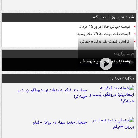
قیمت‌های روز در یک نگاه
قیمت جهانی طلا امروز ۱۵ مرداد
قیمت نفت برنت به ۷۹ دلار رسید
افزایش قیمت طلا و نقره جهانی
فیلم برگزیده
بوسه‌ پدر بر پای پسر شهیدش
برگزیده ورزشی
حمله تند فیگو به اینفانتینو: دروغگو، پَست‌ و
حیله‌گر!
جنجال جدید نیمار در برزیل +فیلم