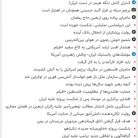
کنترل کامل تنگه هرمز در دست ایران!
پرچم سیاه بر فراز گنبد حسینی همچنان در اهتزاز است
ماجرای پیاده روی اربعین حاج رمضان
این دیپلماسی نمایشی، شکست خورده است
روایت پزشکیان از انحلال بانک آینده
شمیم خوش رضوی در هوای بین‌الحرمین
هشدار افسر ارشد آمریکایی به کاخ سفید +فیلم
موشک‌های بالستیک ایران؛ چالش راهبردی آمریکا
باید افراد کارآمدتر را به کار گرفت
حامیان فلسطین در مکزیک پرچم اسرائیل را به آتش کشیدند
دبیرکل سازمان ملل باز هم خواستار آتش‌بس فوری در اوکراین شد
آنچه رهبر شهید سال‌ها پیش دیده بودند
حمایت هلندی‌ها از مظلومیت فلسطین +فیلم
افشای برکناری در موساد پس از شکست پروژه علیه ایران
دستگیری عامل انتشار مطالب توهین‌آمیز علیه زائران اربعین در فضای مجازی
روایت تکان‌دهنده دانش‌آموز مینابی از جنایت آمریکا
هدف قرار گرفتن اتاق‌ فرماندهی مزدوران عربستان در یمن
شکست پروژه «خاورمیانه جدید» نتانیاهو
گزافه‌گویی و لفاظی جدید ترامپ علیه ایران