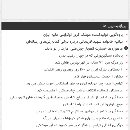
پربازدیدترین ها
یاوه‌گویی تولیدکننده موشک کروز اوکراینی علیه ایران
بیانیه خانواده شهید لاریجانی درباره برخی گمانه‌زنی‌های رسانه‌ای
ماهواره‌ها خسارت انفجار جبل‌علی امارت را لو دادند
پادشاه سنگین‌وزنی که در جهان رقیب ندارد
راز مرگ مرد ۷۲ ساله در تهرانپارس فاش شد
۶ دستاورد بزرگ ایران در ۱۶۰ روز رهبری رهبر انقلاب
دشان از دست عربستان فرار کرد
ترامپ: همه چیز درباره ایران به طور استثنایی خوب پیش می‌رود
عربستان فرمانده ائتلاف دریایی چندملیتی را منصوب کرد
دستگیری ۸ نفر از اشرار مسلح شاخص و مرتبطین گروهک های تروریستی
موج بارش‌های تابستانه در راه ۱۱ استان
دستگیری ۶ نفر در بهشهر به اتهام تشویش اذهان عمومی
«کمانِ پرنده» چینی برای شکار کروزها به ایران می‌آید
درگیری لفظی ترامپ و هگزث بر سر کمبود ذخایر موشکی