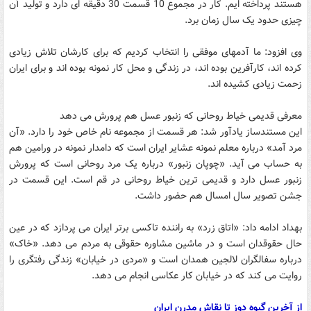
هستند پرداخته ایم. کار در مجموع 10 قسمت 30 دقیقه ای دارد و تولید آن
چیزی حدود یک سال زمان برد.
وی افزود: ما آدمهای موفقی را انتخاب کردیم که برای کارشان تلاش زیادی
کرده اند، کارآفرین بوده اند، در زندگی و محل کار نمونه بوده اند و برای ایران
زحمت زیادی کشیده اند.
معرفی قدیمی خیاط روحانی که زنبور عسل هم پرورش می دهد
این مستندساز یادآور شد: هر قسمت از مجموعه نام خاص خود را دارد. «آن
مرد آمد» درباره معلم نمونه عشایر ایران است که دامدار نمونه در ورامین هم
به حساب می آید. «چوپان زنبور» درباره یک مرد روحانی است که پرورش
زنبور عسل دارد و قدیمی ترین خیاط روحانی در قم است. این قسمت در
جشن تصویر سال امسال هم حضور داشت.
بهداد ادامه داد: «اتاق زرد» به راننده تاکسی برتر ایران می پردازد که در عین
حال حقوقدان است و در ماشین مشاوره حقوقی به مردم می دهد. «خاک»
درباره سفالگران لالجین همدان است و «مردی در خیابان» زندگی رفتگری را
روایت می کند که در خیابان کار عکاسی انجام می دهد.
از آخرین گیوه دوز تا نقاش مدرن ایران