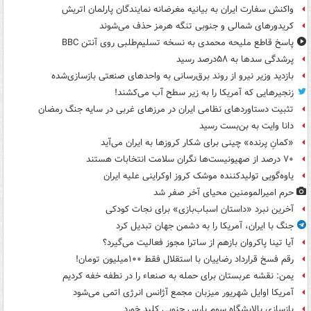
واکنش سفارت ایران به بیانیه مغرضانه نمایندگان پارلمان اتریش
کریدورهای شمالی و جنوبی تنگه هرمز حذف می‌شوند
پاسخ قاطع ملیحه محمدی به نسخه تسلیم‌طلبی روی آنتن BBC
پرشدگی سدها به ۵۸درصد رسید
بازدید وزیر نیرو از روند برق‌رسانی به واحدهای صنعتی بازسازی‌شده
زنجیرهایی که آمریکا را به زیر سطح آب می‌کشند!
تثبیت دستاوردهای نظامی ایران در مرزهای غربی در سایه جنگ رمضان
دانا وایت به بن‌بست رسید
«کمانِ پرنده» چینی برای شکار کروزها به ایران می‌آید
۷۰ درصد از صهیونیست‌ها نگران سلامت انتخابات هستند
یاوه‌گویی تولیدکننده موشک کروز اوکراینی علیه ایران
حرم امیرالمومنین محیای آخر صفر شد
آخرین نبرد «داستان اسباب‌بازی» برای نجات کودکی
جنگ با ایران، آمریکا را به دشمن جهان تبدیل کرد
آیا تینا پاکروان بازهم از ساترا مجوز فعالیت می‌گیرد؟
رقم فسخ قرارداد رضاییان با استقلال فقط ۱۰۰میلیون تومان!
یمن: نقشه عربستان برای حمله به صنعاء را در نطفه خفه کردیم
آمریکا اوایل شهریور میزبان مجمع آژانس انرژی اتمی می‌شود
بازسازی پالایشگاه سوم پارس جنوبی کلید خورد