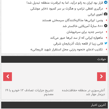
قرار بود ایران به زانو درآید، اما به ابرقدرت منطقه تبدیل شد!
درگیری لفظی ترامپ و هگزث بر سر کمبود ذخایر موشکی
آهوی ایرانی
ونس: ایرانی‌ها مذاکره‌کنندگان سرسختی هستند
۸۰۰ سازۀ آمریکایی خاکستر شد
دردسر جدید برای سرخپوشان
ماهواره ایرانی که از سد ابرها عبور می‌کند
قابی زیبا از قلعه بابک آذربایجان شرقی
تکذیب ادعای «نحوه ردزنی محل استقرار شهید لاریجانی»
حوادث
تصادف مرگبار در محور اهواز–شوش ۲
آتش‌سوزی در منطقه حفاظت‌شده
تشریح جزئیات تصادف ۱۲ خودرو با ۱۹
پا
دیزمار مهار شد
مصدوم
آخرین اخبار