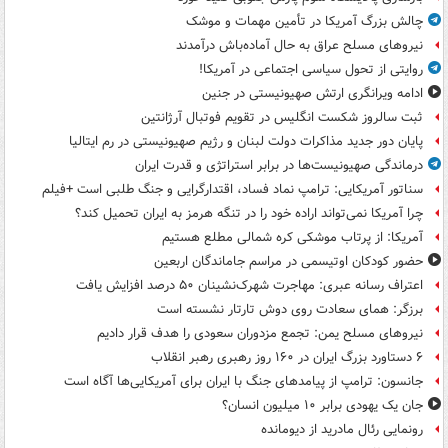
چالش بزرگ آمریکا در تأمین مهمات و موشک
نیروهای مسلح عراق به حال آماده‌باش درآمدند
روایتی از تحول سیاسی اجتماعی در آمریکا!
ادامه ویرانگری ارتش صهیونیستی در جنین
ثبت سالروز شکست انگلیس در تقویم فوتبال آرژانتین
پایان دور جدید مذاکرات دولت لبنان و رژیم صهیونیستی در رم ایتالیا
درماندگی صهیونیست‌ها در برابر استراتژی و قدرت ایران
سناتور آمریکایی: ترامپ نماد فساد، اقتدارگرایی و جنگ طلبی است +فیلم
چرا آمریکا نمی‌تواند اراده خود را در تنگه هرمز به ایران تحمیل کند؟
آمریکا: از پرتاب موشکی کره شمالی مطلع هستیم
حضور کودکان اوتیسمی در مراسم جاماندگان اربعین
اعتراف رسانه عبری: مهاجرت شهرک‌نشینان ۵۰ درصد افزایش یافت
برزگر: همای سعادت روی دوش تارتار نشسته است
نیروهای مسلح یمن: تجمع مزدوران سعودی را هدف قرار دادیم
۶ دستاورد بزرگ ایران در ۱۶۰ روز رهبری رهبر انقلاب
جانسون: ترامپ از پیامدهای جنگ با ایران برای آمریکایی‌ها آگاه است
جان یک یهودی برابر ۱۰ میلیون انسان؟
رونمایی رئال مادرید از دیومانده