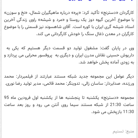
کارگردان «دسترنج» تأکید کرد: «پره» درباره ماهیگیران شمال، «نخ و سوزن»
با موضوع آخرین گیوه دوز یک روستا و «مرد و شیشه» راوی زندگی آخرین
استاد شیشه گری ایران با کوره است. آقای شاهسوند نیز قسمتی را با موضوع
کارگران در معدن ذغال سنگ را خودش کارگردانی می کند.
وی در پایان گفت: مشغول تولید دو قسمت دیگر هستیم که یکی به
داریوش حسینی نقاش مدرن ایران و دیگری به پروفسور محرابی می پردازد و
به زودی آماده پخش خواهد شد.
دیگر عوامل این مجموعه جدید شبکه مستند عبارتند از فیلمبردار: محمد
ورزنده، صدابردار: ساسان زالی، تدوینگر: محمد قائمی، مدیر تولید رضا نوری.
مجموعه «دسترنج» یکشنبه تا پنجشنبه ها از یکشنبه اول فرودین ماه 95
ساعت 21:30 از شبکه مستند سیما روی آنتن می رود و روز بعد ساعت
11:30 بازپخش می شود.
منبع: تسنیم