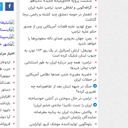
شکست پروژه «خاورمیانه جدید» نتانیاهو
گزافه‌گویی و لفاظی جدید ترامپ علیه ایران
انفجار در حومه دمشق چند کشته و زخمی برجا
گذاشت
موج تهدید علیه قضات آمریکایی پس از صدور
حکم علیه ترامپ
یمن: جهان به‌زودی صدای ناله سعودی‌ها را
خواهد شنید
یونیفل: ارتش اسرائیل در یک روز ۱۱۳ توپ به
اخبار مرتب
جنوب لبنان شلیک کرده است
اردوغان
ترامپ: همه چیز درباره ایران به طور استثنایی
خوب پیش می‌رود
حزب طرف
«ضربه مغزی» شدن صدها نظامی آمریکایی
نیویورک
در حملات ایران
نفت‌کش
جنگ در جبهه لبنان بعد از تفاهم‌نامه چه
دستور د
تغییری کرده؟
افزایش ش
ترامپ در حال سوختن در آتشی خودساخته
بازداشت 4 مظنون به ارتباط با انفجار
ایران را تست نکنید! جاده‌ی خشم ایران!
داوود ا
واکنش سفارت ایران به بیانیه مغرضانه
آیا دولت 
نمایندگان پارلمان اتریش
فروپاش
یاوه‌گویی تولیدکننده موشک کروز اوکراینی