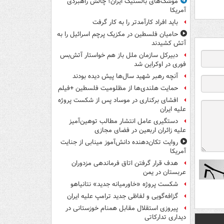
موشک‌های بالستیک ایران؛ چالش راهبردی
آمریکا
باید افراد کارآمدتر را به کار گرفت
حامیان فلسطین در مکزیک پرچم اسرائیل را به
آتش کشیدند
دبیرکل سازمان ملل باز هم خواستار آتش‌بس
فوری در اوکراین شد
آنچه رهبر شهید سال‌ها پیش دیده بودند
حمایت هلندی‌ها از مظلومیت فلسطین +فیلم
افشای برکناری در موساد پس از شکست پروژه
علیه ایران
دستگیری عامل انتشار مطالب توهین‌آمیز
علیه زائران اربعین در فضای مجازی
روایت تکان‌دهنده دانش‌آموز مینابی از جنایت
آمریکا
هدف قرار گرفتن اتاق‌ فرماندهی مزدوران
عربستان در یمن
شکست پروژه «خاورمیانه جدید» نتانیاهو
گزافه‌گویی و لفاظی جدید ترامپ علیه ایران
پیروزی استقلال مقابل همنام خوزستانی در
دیداری تدارکاتی