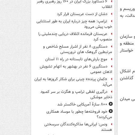
۶ دستاورد بزرگ ایران در ۱۶۰ روز رهبری رهبر
انقلاب
روریسم و
دشان از دست عربستان فرار کرد
الت، به
ترامپ: همه چیز درباره ایران به طور استثنایی
خوب پیش می‌رود
عربستان فرمانده ائتلاف دریایی چندملیتی را
 سازمان
منصوب کرد
منطقه و
دستگیری ۸ نفر از اشرار مسلح شاخص و
خواستار
مرتبطین گروهک های تروریستی
موج بارش‌های تابستانه در راه ۱۱ استان
دستگیری ۶ نفر در بهشهر به اتهام تشویش
م اشکال
اذهان عمومی
 گذاشتن
«کمانِ پرنده» چینی برای شکار کروزها به ایران
می‌آید
درگیری لفظی ترامپ و هگزث بر سر کمبود
ذخایر موشکی
ی میدان
۸۰۰ سازۀ آمریکایی خاکستر شد
خود فروخته‌ها چطور با موساد همکاری
می‌کردند؟
ونس: ایرانی‌ها مذاکره‌کنندگان سرسختی
هستند