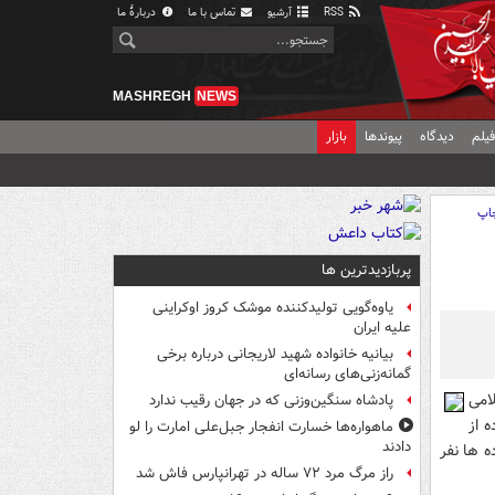
RSS
آرشیو
تماس با ما
دربارهٔ ما
MASHREGH
NEWS
یلم
دیدگاه
پیوندها
بازار
اپ
پربازدیدترین ها
یاوه‌گویی تولیدکننده موشک کروز اوکراینی
علیه ایران
بیانیه خانواده شهید لاریجانی درباره برخی
گمانه‌زنی‌های رسانه‌ای
امی
پادشاه سنگین‌وزنی که در جهان رقیب ندارد
ه از
ماهواره‌ها خسارت انفجار جبل‌علی امارت را لو
دادند
 ها نفر
راز مرگ مرد ۷۲ ساله در تهرانپارس فاش شد