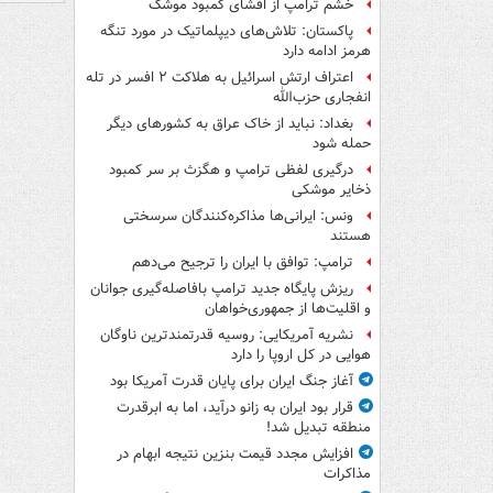
خشم ترامپ از افشای کمبود موشک
پاکستان: تلاش‌های دیپلماتیک در مورد تنگه
هرمز ادامه دارد
اعتراف ارتش اسرائیل به هلاکت ۲ افسر در تله
انفجاری حزب‌الله
بغداد: نباید از خاک عراق به کشورهای دیگر
حمله شود
درگیری لفظی ترامپ و هگزث بر سر کمبود
ذخایر موشکی
ونس: ایرانی‌ها مذاکره‌کنندگان سرسختی
هستند
ترامپ: توافق با ایران را ترجیح می‌دهم
ریزش پایگاه جدید ترامپ بافاصله‌گیری جوانان
و اقلیت‌ها از جمهوری‌خواهان
نشریه آمریکایی: روسیه قدرتمندترین ناوگان
هوایی در کل اروپا را دارد
آغاز جنگ ایران برای پایان قدرت آمریکا بود
قرار بود ایران به زانو درآید، اما به ابرقدرت
منطقه تبدیل شد!
افزایش مجدد قیمت بنزین نتیجه ابهام در
مذاکرات