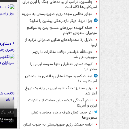
جانسون: ترامپ از پیامدهای جنگ با ایران برای
آمریکایی‌ها آگاه است
تجاوز نظامی مجدد رژیم صهیونیستی به سوریه
چرا آمریکا دیگر بازدارندگی پیشین را ندارد؟
حمله کوبنده نیروهای مسلح یمن به مواضع
مزدوران سعودی +فیلم
دلایل ردّ محموله‌های غذایی صادراتی ترکیه از
اروپا
رهبری رهب
حزب‌الله خواستار توقف مذاکرات با رژیم
صهیونیستی شد
کویت دستور تعطیلی تنها مدرسه ایرانی را
صادر کرد
تبعات کمبود موشک‌های پدافندی به متحدان
آمریکا رسید!
برنی سندرز: جنگ علیه ایران بر پایه یک دروغ
تکذیب شای
آغاز شد
فراری
اعلام آمادگی ترکیه برای حمایت از مذاکرات
ایران و آمریکا
فیلم برگزی
اثر جدید کمال شرف درباره محاصره نفتی
سعودی‌ها
بوسه‌ پ
ادامه حملات رژیم صهیونیستی به جنوب لبنان