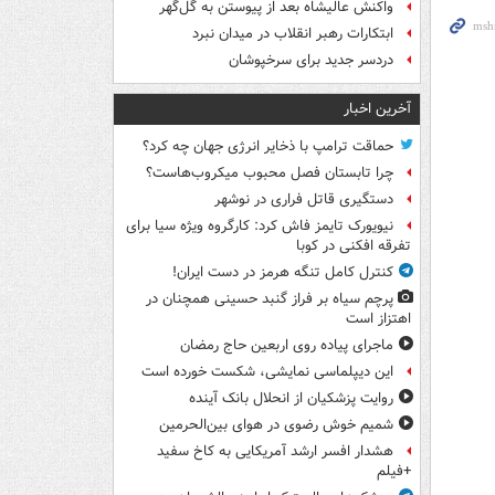
واکنش عالیشاه بعد از پیوستن به گل‌گهر
ابتکارات رهبر انقلاب در میدان نبرد
دردسر جدید برای سرخپوشان
آخرین اخبار
حماقت ترامپ با ذخایر انرژی جهان چه کرد؟
چرا تابستان فصل محبوب میکروب‌هاست؟
دستگیری قاتل فراری در نوشهر
نیویورک تایمز فاش کرد: کارگروه ویژه سیا برای
تفرقه افکنی در کوبا
کنترل کامل تنگه هرمز در دست ایران!
پرچم سیاه بر فراز گنبد حسینی همچنان در
اهتزاز است
ماجرای پیاده روی اربعین حاج رمضان
این دیپلماسی نمایشی، شکست خورده است
روایت پزشکیان از انحلال بانک آینده
شمیم خوش رضوی در هوای بین‌الحرمین
هشدار افسر ارشد آمریکایی به کاخ سفید
+فیلم