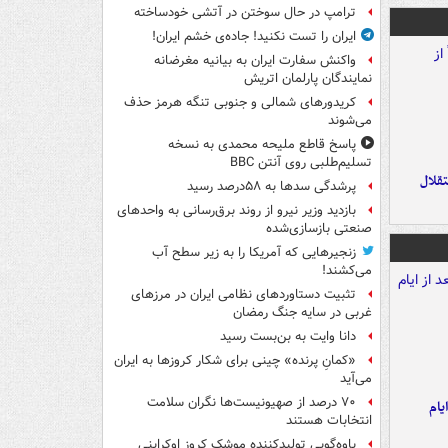
ترامپ در حال سوختن در آتشی خودساخته
ایران را تست نکنید! جاده‌ی خشم ایران!
واکنش سفارت ایران به بیانیه مغرضانه
نمایندگان پارلمان اتریش
کریدورهای شمالی و جنوبی تنگه هرمز حذف
می‌شوند
پاسخ قاطع ملیحه محمدی به نسخه
تسلیم‌طلبی روی آنتن BBC
تقلال
پرشدگی سدها به ۵۸درصد رسید
بازدید وزیر نیرو از روند برق‌رسانی به واحدهای
صنعتی بازسازی‌شده
زنجیرهایی که آمریکا را به زیر سطح آب
می‌کشند!
تثبیت دستاوردهای نظامی ایران در مرزهای
غربی در سایه جنگ رمضان
دانا وایت به بن‌بست رسید
«کمانِ پرنده» چینی برای شکار کروزها به ایران
می‌آید
۷۰ درصد از صهیونیست‌ها نگران سلامت
یام
انتخابات هستند
یاوه‌گویی تولیدکننده موشک کروز اوکراینی