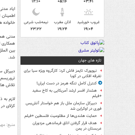
۱۲:۱۰
۰۵:۱۶
۰۳:۴۱
ایاد مدنی
اطمینان 
غروب خورشید
اذان مغرب
نیمه‌شب شرعی
خانواده ه
۲۳:۲۲
۱۹:۲۴
۱۹:۰۴
مدنی همچ
همکاری ا
بین المل
شد.
تازه های جهان
دبیرکل س
نیویورک تایمز فاش کرد: کارگروه ویژه سیا برای
تفرقه افکنی در کوبا
تروریسم 
کنترل کامل تنگه هرمز در دست ایران!
تلاش های
هشدار افسر ارشد آمریکایی به کاخ سفید
+فیلم
لازم به 
دبیرکل سازمان ملل باز هم خواستار آتش‌بس
کزلای در مرکز آن
فوری در اوکراین شد
حمایت هلندی‌ها از مظلومیت فلسطین +فیلم
هدف قرار گرفتن اتاق‌ فرماندهی مزدوران
منبع: مهر
عربستان در یمن