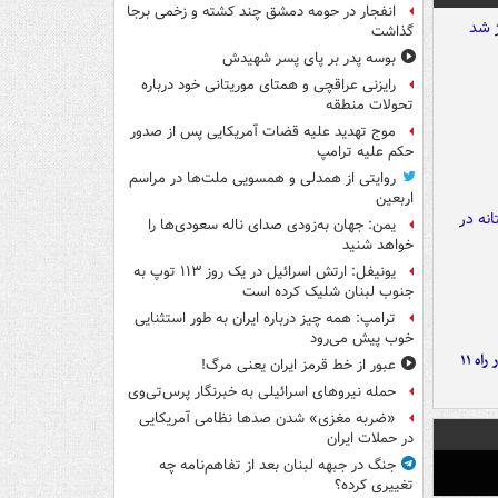
انفجار در حومه دمشق چند کشته و زخمی برجا
گذاشت
بوسه‌ پدر بر پای پسر شهیدش
رایزنی عراقچی و همتای موریتانی خود درباره
تحولات منطقه
موج تهدید علیه قضات آمریکایی پس از صدور
حکم علیه ترامپ
روایتی از همدلی و همسویی ملت‌ها در مراسم
اربعین
یمن: جهان به‌زودی صدای ناله سعودی‌ها را
خواهد شنید
یونیفل: ارتش اسرائیل در یک روز ۱۱۳ توپ به
جنوب لبنان شلیک کرده است
ترامپ: همه چیز درباره ایران به طور استثنایی
خوب پیش می‌رود
موج بارش‌های تابستانه در راه ۱۱
عبور از خط قرمز ایران یعنی مرگ!
حمله نیروهای اسرائیلی به خبرنگار پرس‌تی‌وی
«ضربه مغزی» شدن صدها نظامی آمریکایی
در حملات ایران
جنگ در جبهه لبنان بعد از تفاهم‌نامه چه
تغییری کرده؟