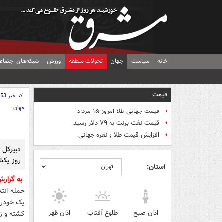
خانه
سیاست
جهان
تحولات منطقه
ورزش
شبکه‌های اجتماع
قیمت
کد خبر
753
جهان
قیمت جهانی طلا امروز ۱۵ مرداد
قیمت نفت برنت به ۷۹ دلار رسید
افزایش قیمت طلا و نقره جهانی
دبیرکل 
روز یکشن
استان:
به گزار
حمله انتح
یک خودرو
اذان صبح
طلوع آفتاب
اذان ظهر
کشته و ز