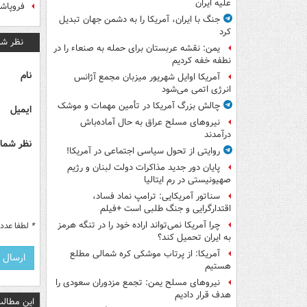
علیه ایران
فروپاش
جنگ با ایران، آمریکا را به دشمن جهان تبدیل
کرد
نظر شم
یمن: نقشه عربستان برای حمله به صنعاء را در
نطفه خفه کردیم
نام
آمریکا اوایل شهریور میزبان مجمع آژانس
انرژی اتمی می‌شود
چالش بزرگ آمریکا در تأمین مهمات و موشک
ایمیل
نیروهای مسلح عراق به حال آماده‌باش
درآمدند
نظر شما 
روایتی از تحول سیاسی اجتماعی در آمریکا!
پایان دور جدید مذاکرات دولت لبنان و رژیم
صهیونیستی در رم ایتالیا
سناتور آمریکایی: ترامپ نماد فساد،
اقتدارگرایی و جنگ طلبی است +فیلم
چرا آمریکا نمی‌تواند اراده خود را در تنگه هرمز
*
لطفا عدد م
به ایران تحمیل کند؟
آمریکا: از پرتاب موشکی کره شمالی مطلع
هستیم
نیروهای مسلح یمن: تجمع مزدوران سعودی را
هدف قرار دادیم
این مطالب