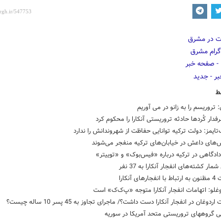
ط
: تروریسم را به زانو در می آوریم
دار کُردها حادثه تروریستی آنکارا را محکوم کرد
‌تایمز: دولت ترکیه توانایی حفاظت از شهروندانش را ندارد
‌های داعش در خیابان‌های ترکیه منفجر می‌شوند
ادگاهی در ترکیه درباره «فیس‌بوک» و «توییتر»
مار کشته‌های انفجار آنکارا به 37 نفر
های آنکارا
وغلو: اتهامات انفجار آنکارا متوجه «پ‌‌ک‌ک» است
اردوغان در انفجار آنکارا دست داشت؟/ ماجرای تجاوز به 45 پسر 10 ساله چیست؟
ی گروههای تروریستی متحد آمریکا در سوریه