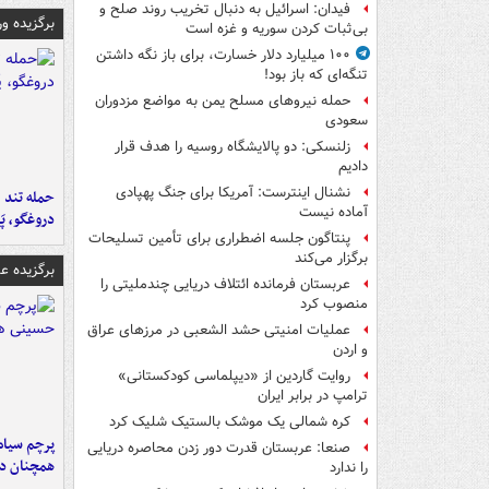
فیدان: اسرائیل به دنبال تخریب روند صلح و
برگزیده و
بی‌ثبات کردن سوریه و غزه است
۱۰۰ میلیارد دلار خسارت، برای باز نگه داشتن
تنگه‌ای که باز بود!
حمله نیروهای مسلح یمن به مواضع مزدوران
سعودی
زلنسکی: دو پالایشگاه روسیه را هدف قرار
دادیم
نشنال اینترست: آمریکا برای جنگ پهپادی
حمله تند ف
آماده نیست
دروغگو، پَ
پنتاگون جلسه اضطراری برای تأمین تسلیحات
برگزار می‌کند
برگزیده 
عربستان فرمانده ائتلاف دریایی چندملیتی را
منصوب کرد
عملیات امنیتی حشد الشعبی در مرزهای عراق
و اردن
روایت گاردین از «دیپلماسی کودکستانی»
ترامپ در برابر ایران
کره شمالی یک موشک بالستیک شلیک کرد
پرچم سیاه
صنعا: عربستان قدرت دور زدن محاصره دریایی
همچنان در
را ندارد