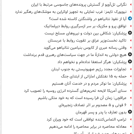
نگرانی تل‌آویو از گسترش پرونده‌های جاسوسی مرتبط با ایران
نیویورک تایمز: غرب تمایلی به تجهیز اوکراین به موشک‌های رهگیر ندارد
آیا از نفوذ نتانیاهو در واشنگتن کاسته شده است؟
توافق پرو و مکزیک بر سر ازسرگیری روابط دیپلماتیک
پزشکیان: شکافی بین دولت و نیروهای مسلح نیست
تاکید نخست‌وزیر عراق بر تقویت روابط با عربستان
وقتی رسانه عبری از کابوس بنیامین نتانیاهو می‌گوید
هیچ دولتی به اندازۀ ما در جهت سیاست‌های رهبری قدم برنداشت
پزشکیان: هرگز استعفا نداده‌ام و نخواهم داد
تجاوزات مجدد رژیم صهیونیستی به جنوب لبنان
حمله به ۱۵ نفتکش‌ اماراتی از ابتدای جنگ
پزشکیان: ما نوکر مردم و در خدمت آنان هستیم
سنای آمریکا لایحه تحریم‌های گسترده انرژی روسیه را تصویب کرد
عراقچی: زمان آن فرا رسیده است که به خود متکی باشیم
۶ فوتی و ۵ مصدوم بر اثر تصادف زنجیره‌ای
بدون تعارف با پدر و پسر قهرمان
ترامپ التماس‌کننده توافقی است که خود ویران کرد
معادله محاصره در برابر محاصره را ادامه می‌دهیم
تحریم‌های جدید ضد ایرانی آمریکا