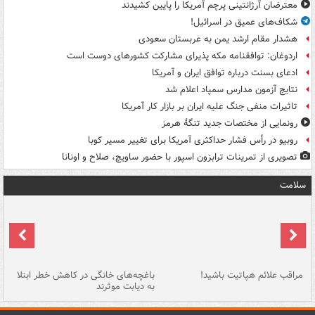
معترضان آرژانتینی پرچم آمریکا را پایین کشیدند
شکاف‌های عمیق در اسرائیل!
هشدار مقام ارشد یمن به عربستان سعودی
اردوغان: توافقنامه مکه پذیرای مشارکت کشورهای دوست است
ادعای بسنت درباره توافق ایران و آمریکا
نتایج آزمون مدارس سمپاد اعلام شد
تاثیرات منفی جنگ علیه ایران بر بازار کار آمریکا
رونمایی از مختصات جدید تنگۀ هرمز
روبیو در رأس فشار حداکثری آمریکا برای تغییر مسیر کوبا
تصویری از تمرینات ترابزون اسپور با حضور ساویچ، صلاح و اونانا
سلامت
مراقب علائم هپاتیت باشید!
باغچه‌های خانگی در کاهش خطر ابتلا
چر
به دیابت موثرند
خا