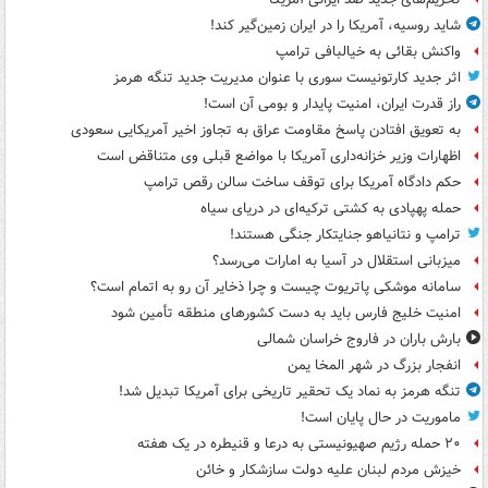
شاید روسیه، آمریکا را در ایران زمین‌گیر کند!
واکنش بقائی به خیالبافی ترامپ
اثر جدید کارتونیست سوری با عنوان مدیریت جدید تنگه هرمز
راز قدرت ایران، امنیت پایدار و بومی آن است!
به تعویق افتادن پاسخ مقاومت عراق به تجاوز اخیر آمریکایی سعودی
اظهارات وزیر خزانه‌داری آمریکا با مواضع قبلی وی متناقض است
حکم دادگاه آمریکا برای توقف ساخت سالن رقص ترامپ
حمله پهپادی به کشتی ترکیه‌ای در دریای سیاه
ترامپ و نتانیاهو جنایتکار جنگی هستند!
میزبانی استقلال در آسیا به امارات می‌رسد؟
سامانه موشکی پاتریوت چیست و چرا ذخایر آن رو به اتمام است؟
امنیت خلیج فارس باید به دست کشورهای منطقه تأمین شود
بارش باران در فاروج خراسان شمالی
انفجار بزرگ در شهر المخا یمن
تنگه هرمز به نماد یک تحقیر تاریخی برای آمریکا تبدیل شد!
ماموریت در حال پایان است!
۲۰ حمله رژیم صهیونیستی به درعا و قنیطره در یک هفته
خیزش مردم لبنان علیه دولت سازشکار و خائن