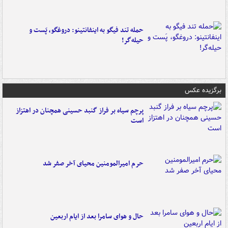
حمله تند فیگو به اینفانتینو: دروغگو، پَست‌ و
حیله‌گر!
برگزیده عکس
پرچم سیاه بر فراز گنبد حسینی همچنان در اهتزاز
است
حرم امیرالمومنین محیای آخر صفر شد
حال و هوای سامرا بعد از ایام اربعین