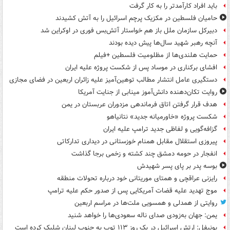
باید افراد کارآمدتر را به کار گرفت
حامیان فلسطین در مکزیک پرچم اسرائیل را به آتش کشیدند
دبیرکل سازمان ملل باز هم خواستار آتش‌بس فوری در اوکراین شد
آنچه رهبر شهید سال‌ها پیش دیده بودند
حمایت هلندی‌ها از مظلومیت فلسطین +فیلم
افشای برکناری در موساد پس از شکست پروژه علیه ایران
دستگیری عامل انتشار مطالب توهین‌آمیز علیه زائران اربعین در فضای مجازی
روایت تکان‌دهنده دانش‌آموز مینابی از جنایت آمریکا
هدف قرار گرفتن اتاق‌ فرماندهی مزدوران عربستان در یمن
شکست پروژه «خاورمیانه جدید» نتانیاهو
گزافه‌گویی و لفاظی جدید ترامپ علیه ایران
پیروزی استقلال مقابل همنام خوزستانی در دیداری تدارکاتی
انفجار در حومه دمشق چند کشته و زخمی برجا گذاشت
بوسه‌ پدر بر پای پسر شهیدش
رایزنی عراقچی و همتای موریتانی خود درباره تحولات منطقه
موج تهدید علیه قضات آمریکایی پس از صدور حکم علیه ترامپ
روایتی از همدلی و همسویی ملت‌ها در مراسم اربعین
یمن: جهان به‌زودی صدای ناله سعودی‌ها را خواهد شنید
یونیفل: ارتش اسرائیل در یک روز ۱۱۳ توپ به جنوب لبنان شلیک کرده است