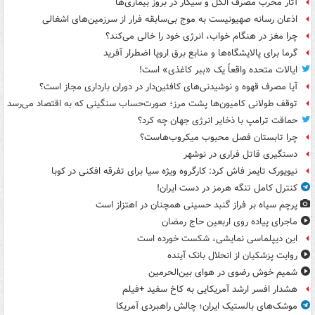
آثار مخرب مصرف الکل و سیگار در بروز بیماری‌ها
اذعان رسانه صهیونیست به موج بی‌سابقه فرار از سرزمین‌های اشغالی
چرا مغز در هنگام خواب، انرژی خود را خالی می‌کند؟
گرما برای پالایشگاه‌ها و منابع برق اروپا اضطرار آفرید
ایالات متحده واقعاً یک «ببر کاغذی» است!
آیا مصرف قهوه و نوشیدنی‌های کافئین‌دار در دوران بارداری مجاز است؟
توقف طولانی کامیون‌ها پشت مرز؛ صورت‌حساب سنگینی که به اقتصاد می‌رسد
حماقت ترامپ با ذخایر انرژی جهان چه کرد؟
چرا تابستان فصل محبوب میکروب‌هاست؟
دستگیری قاتل فراری در نوشهر
نیویورک تایمز فاش کرد: کارگروه ویژه سیا برای تفرقه افکنی در کوبا
کنترل کامل تنگه هرمز در دست ایران!
پرچم سیاه بر فراز گنبد حسینی همچنان در اهتزاز است
ماجرای پیاده روی اربعین حاج رمضان
این دیپلماسی نمایشی، شکست خورده است
روایت پزشکیان از انحلال بانک آینده
شمیم خوش رضوی در هوای بین‌الحرمین
هشدار افسر ارشد آمریکایی به کاخ سفید +فیلم
موشک‌های بالستیک ایران؛ چالش راهبردی آمریکا