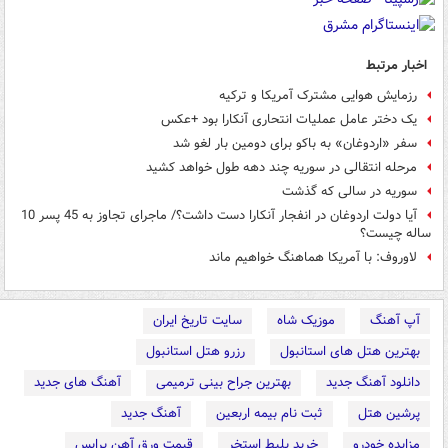
اخبار مرتبط
رزمایش هوایی مشترک آمریکا و ترکیه
یک دختر عامل عملیات انتحاری آنکارا بود +عکس
سفر «اردوغان» به باکو برای دومین بار لغو شد
مرحله انتقالی در سوریه چند دهه طول خواهد کشید
سوریه در سالی که گذشت
آیا دولت اردوغان در انفجار آنکارا دست داشت؟/ ماجرای تجاوز به 45 پسر 10
ساله چیست؟
لاوروف: با آمریکا هماهنگ‌ خواهیم ماند
آپ آهنگ
موزیک شاه
سایت تاریخ ایران
بهترین هتل های استانبول
رزرو هتل استانبول
دانلود آهنگ جدید
بهترین جراح بینی ترمیمی
آهنگ های جدید
پرشین هتل
ثبت نام بیمه اربعین
آهنگ جدید
مزایده خودرو
خرید بلیط استخر
قیمت ورق آهن پرایس