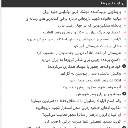
پربازدیدترین ها
یاوه‌گویی تولیدکننده موشک کروز اوکراینی علیه ایران
بیانیه خانواده شهید لاریجانی درباره برخی گمانه‌زنی‌های رسانه‌ای
پادشاه سنگین‌وزنی که در جهان رقیب ندارد
۶ دستاورد بزرگ ایران در ۱۶۰ روز رهبری رهبر انقلاب
ترامپ: همه چیز درباره ایران به طور استثنایی خوب پیش می‌رود
دشان از دست عربستان فرار کرد
عربستان فرمانده ائتلاف دریایی چندملیتی را منصوب کرد
«کمانِ پرنده» چینی برای شکار کروزها به ایران می‌آید
خود فروخته‌ها چطور با موساد همکاری می‌کردند؟
واکنش عالیشاه بعد از پیوستن به گل‌گهر
ابتکارات رهبر انقلاب در میدان نبرد
آنچه رهبر شهید سال‌ها پیش دیده بودند
بوسه‌ پدر بر پای پسر شهیدش
رقم فسخ قرارداد رضاییان با استقلال فقط ۱۰۰میلیون تومان!
تکذیب ادعای «نحوه ردزنی محل استقرار شهید لاریجانی»
آیا تینا پاکروان بازهم از ساترا مجوز فعالیت می‌گیرد؟
کویت دستور تعطیلی تنها مدرسه ایرانی را صادر کرد