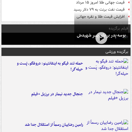
قیمت جهانی طلا امروز ۱۵ مرداد
قیمت نفت برنت به ۷۹ دلار رسید
افزایش قیمت طلا و نقره جهانی
فیلم برگزیده
بوسه‌ پدر بر پای پسر شهیدش
برگزیده ورزشی
حمله تند فیگو به اینفانتینو: دروغگو، پَست‌ و
حیله‌گر!
جنجال جدید نیمار در برزیل +فیلم
رامین رضاییان رسماً از استقلال جدا شد