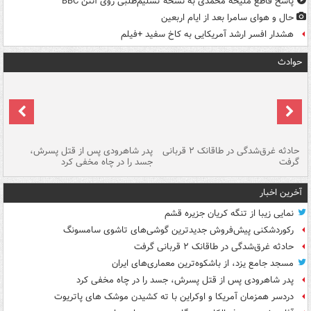
پاسخ قاطع ملیحه محمدی به نسخه تسلیم‌طلبی روی آنتن BBC
حال و هوای سامرا بعد از ایام اربعین
هشدار افسر ارشد آمریکایی به کاخ سفید +فیلم
حوادث
شته
حادثه غرق‌شدگی در طاقانک ۲ قربانی
پدر شاهرودی پس از قتل پسرش،
دس
گرفت
جسد را در چاه مخفی کرد
آخرین اخبار
نمایی زیبا از تنگه کریان جزیره قشم
رکوردشکنی پیش‌فروش جدیدترین گوشی‌های تاشوی سامسونگ
حادثه غرق‌شدگی در طاقانک ۲ قربانی گرفت
مسجد جامع یزد، از باشکوه‌ترین معماری‌های ایران
پدر شاهرودی پس از قتل پسرش، جسد را در چاه مخفی کرد
دردسر همزمان آمریکا و اوکراین با ته کشیدن موشک های پاتریوت