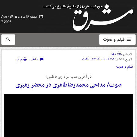
جمعه ۱۶ مرداد ۱۴۰۵ -
Aug
7 2026
فیلم و صوت
کد خبر
547736
تاریخ انتشار:
۲۵ اسفند ۱۳۹۴ - ۰۱:۵۶
۰ نظر
چاپ
فیلم و صوت
در آخرین شب عزاداری فاطمی؛
صوت/ مداحی محمدرضاطاهری در محضر رهبری