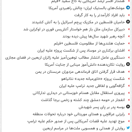
هشدار افسر ارشد آمریکایی به کاخ سفید +فیلم
موشک‌های بالستیک ایران؛ چالش راهبردی آمریکا
باید افراد کارآمدتر را به کار گرفت
حامیان فلسطین در مکزیک پرچم اسرائیل را به آتش کشیدند
دبیرکل سازمان ملل باز هم خواستار آتش‌بس فوری در اوکراین شد
آنچه رهبر شهید سال‌ها پیش دیده بودند
حمایت هلندی‌ها از مظلومیت فلسطین +فیلم
افشای برکناری در موساد پس از شکست پروژه علیه ایران
دستگیری عامل انتشار مطالب توهین‌آمیز علیه زائران اربعین در فضای مجازی
روایت تکان‌دهنده دانش‌آموز مینابی از جنایت آمریکا
هدف قرار گرفتن اتاق‌ فرماندهی مزدوران عربستان در یمن
شکست پروژه «خاورمیانه جدید» نتانیاهو
گزافه‌گویی و لفاظی جدید ترامپ علیه ایران
پیروزی استقلال مقابل همنام خوزستانی در دیداری تدارکاتی
انفجار در حومه دمشق چند کشته و زخمی برجا گذاشت
بوسه‌ پدر بر پای پسر شهیدش
رایزنی عراقچی و همتای موریتانی خود درباره تحولات منطقه
موج تهدید علیه قضات آمریکایی پس از صدور حکم علیه ترامپ
روایتی از همدلی و همسویی ملت‌ها در مراسم اربعین