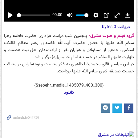
00:00
Play
Mute
Settings
PIP
Enter
Down
دریافت
0 bytes
fullscreen
گروه فیلم و صوت مشرق-
پنجمین شب مراسم عزاداری حضرت فاطمه زهرا
سلام الله علیها با حضور حضرت آیت‌الله خامنه‌ای رهبر معظم انقلاب
اسلامی، جمعی از مسئولان و هزاران نفر از ارادتمندان اهل بیت عصمت و
طهارت علیهم السلام در حسینیه امام خمینی(ره) برگزار شد.
در این مراسم آقای محمدرضا طاهری به ذکر مصیبت و نوحه‌خوانی بر مصائب
حضرت صدیقه کبری سلام الله علیها پرداخت.
{$sepehr_media_1435079_400_300}
دانلود