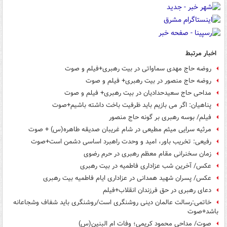
اخبار مرتبط
روضه حاج مهدی سماواتی در بیت رهبری+فیلم و صوت
روضه حاج منصور در بیت رهبری+ فیلم و صوت
مداحی حاج سعیدحدادیان در بیت رهبری+ فیلم و صوت
پناهیان: اگر می بازیم باید ظرفیت باخت داشته باشیم+صوت
فیلم/ بوسه رهبری بر گونه حاج منصور
مرثیه سرایی میثم مطیعی در شام غریبان صدیقه طاهره(س) + صوت
رفیعی: تخریب باور، امید و وحدت راهبرد اساسی دشمن است+صوت
زمان سخنرانی مقام معظم رهبری در حرم رضوی
عکس/ آخرین شب عزاداری فاطمیه در بیت رهبری
عکس/ پسران شهید همدانی در عزاداری ایام فاطمیه بیت رهبری
دعای رهبری در حق فرزندان انقلاب+فیلم
خاتمی:رسالت عالمان دینی روشنگری است/روشنگری باید شفاف وشجاعانه
باشد+صوت
صوت/ مداحی محمود کریمی؛ وفات ام البنین(س)