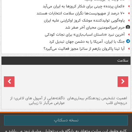
«کمانِ پرنده» چینی برای شکار کروزها به ایران می‌آید
۷۰ درصد از صهیونیست‌ها نگران سلامت انتخابات هستند
یاوه‌گویی تولیدکننده موشک کروز اوکراینی علیه ایران
حرم امیرالمومنین محیای آخر صفر شد
آخرین نبرد «داستان اسباب‌بازی» برای نجات کودکی
جنگ با ایران، آمریکا را به دشمن جهان تبدیل کرد
آیا تینا پاکروان بازهم از ساترا مجوز فعالیت می‌گیرد؟
سلامت
اهمیت تشخیص زودهنگام بیماری‌های
ناگفته‌هایی از آمپول های لاغری؛ از
دریچه‌ای قلب
عوارض مرگبار تا زیبایی
تا
نسخه دسکتاپ
کليه حقوق اين سايت متعلق به پایگاه خبري-تحليلي مشرق نيوز می باشد و