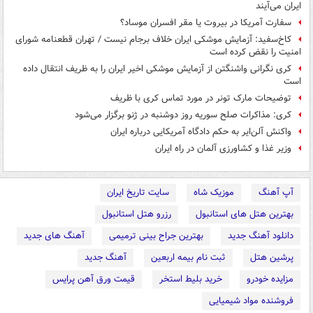
ایران می‌آیند
سفارت آمریکا در بیروت یا مقر افسران موساد؟
کاخ‌سفید: آزمایش موشکی ایران خلاف برجام نیست / تهران قطعنامه شورای
امنیت را نقض کرده است
کری نگرانی واشنگتن از آزمایش موشکی اخیر ایران را به ظریف انتقال داده
است
توضیحات مارک تونر در مورد تماس کری با ظریف
کری: مذاکرات صلح سوریه روز دوشنبه در ژنو برگزار می‌شود
واکنش آلن‌ایر به حکم دادگاه آمریکایی درباره ایران
وزیر غذا و کشاورزی آلمان در راه ایران
آپ آهنگ
موزیک شاه
سایت تاریخ ایران
بهترین هتل های استانبول
رزرو هتل استانبول
دانلود آهنگ جدید
بهترین جراح بینی ترمیمی
آهنگ های جدید
پرشین هتل
ثبت نام بیمه اربعین
آهنگ جدید
مزایده خودرو
خرید بلیط استخر
قیمت ورق آهن پرایس
فروشنده مواد شیمیایی