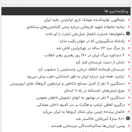
پربازدیدترین ها
یاوه‌گویی تولیدکننده موشک کروز اوکراینی علیه ایران
بیانیه خانواده شهید لاریجانی درباره برخی گمانه‌زنی‌های رسانه‌ای
ماهواره‌ها خسارت انفجار جبل‌علی امارت را لو دادند
پادشاه سنگین‌وزنی که در جهان رقیب ندارد
راز مرگ مرد ۷۲ ساله در تهرانپارس فاش شد
۶ دستاورد بزرگ ایران در ۱۶۰ روز رهبری رهبر انقلاب
دشان از دست عربستان فرار کرد
عربستان فرمانده ائتلاف دریایی چندملیتی را منصوب کرد
ترامپ: همه چیز درباره ایران به طور استثنایی خوب پیش می‌رود
دستگیری ۸ نفر از اشرار مسلح شاخص و مرتبطین گروهک های تروریستی
موج بارش‌های تابستانه در راه ۱۱ استان
دستگیری ۶ نفر در بهشهر به اتهام تشویش اذهان عمومی
درگیری لفظی ترامپ و هگزث بر سر کمبود ذخایر موشکی
«کمانِ پرنده» چینی برای شکار کروزها به ایران می‌آید
۸۰۰ سازۀ آمریکایی خاکستر شد
ونس: ایرانی‌ها مذاکره‌کنندگان سرسختی هستند