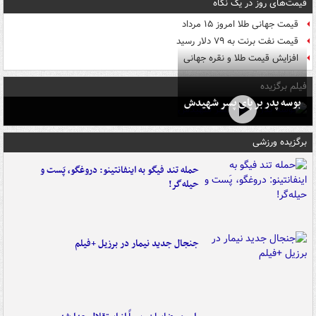
قیمت‌های روز در یک نگاه
قیمت جهانی طلا امروز ۱۵ مرداد
قیمت نفت برنت به ۷۹ دلار رسید
افزایش قیمت طلا و نقره جهانی
فیلم برگزیده
بوسه‌ پدر بر پای پسر شهیدش
برگزیده ورزشی
حمله تند فیگو به اینفانتینو: دروغگو، پَست‌ و
حیله‌گر!
جنجال جدید نیمار در برزیل +فیلم