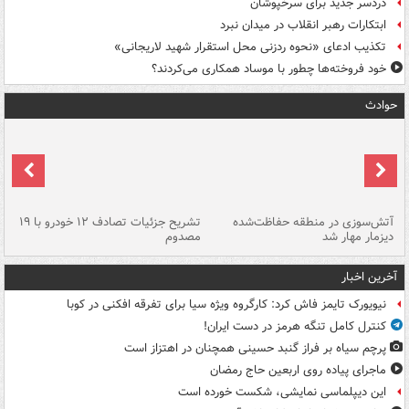
دردسر جدید برای سرخپوشان
ابتکارات رهبر انقلاب در میدان نبرد
تکذیب ادعای «نحوه ردزنی محل استقرار شهید لاریجانی»
خود فروخته‌ها چطور با موساد همکاری می‌کردند؟
حوادث
تصادف مرگبار در محور اهواز–شوش ۲
آتش‌سوزی در منطقه حفاظت‌شده
تشریح جزئیات تصادف ۱۲ خودرو با ۱۹
پا
دیزمار مهار شد
مصدوم
آخرین اخبار
نیویورک تایمز فاش کرد: کارگروه ویژه سیا برای تفرقه افکنی در کوبا
کنترل کامل تنگه هرمز در دست ایران!
پرچم سیاه بر فراز گنبد حسینی همچنان در اهتزاز است
ماجرای پیاده روی اربعین حاج رمضان
این دیپلماسی نمایشی، شکست خورده است