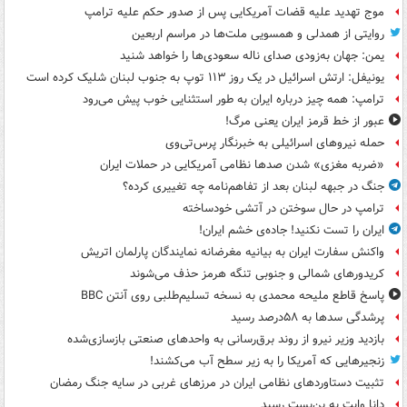
موج تهدید علیه قضات آمریکایی پس از صدور حکم علیه ترامپ
روایتی از همدلی و همسویی ملت‌ها در مراسم اربعین
یمن: جهان به‌زودی صدای ناله سعودی‌ها را خواهد شنید
یونیفل: ارتش اسرائیل در یک روز ۱۱۳ توپ به جنوب لبنان شلیک کرده است
ترامپ: همه چیز درباره ایران به طور استثنایی خوب پیش می‌رود
عبور از خط قرمز ایران یعنی مرگ!
حمله نیروهای اسرائیلی به خبرنگار پرس‌تی‌وی
«ضربه مغزی» شدن صدها نظامی آمریکایی در حملات ایران
جنگ در جبهه لبنان بعد از تفاهم‌نامه چه تغییری کرده؟
ترامپ در حال سوختن در آتشی خودساخته
ایران را تست نکنید! جاده‌ی خشم ایران!
واکنش سفارت ایران به بیانیه مغرضانه نمایندگان پارلمان اتریش
کریدورهای شمالی و جنوبی تنگه هرمز حذف می‌شوند
پاسخ قاطع ملیحه محمدی به نسخه تسلیم‌طلبی روی آنتن BBC
پرشدگی سدها به ۵۸درصد رسید
بازدید وزیر نیرو از روند برق‌رسانی به واحدهای صنعتی بازسازی‌شده
زنجیرهایی که آمریکا را به زیر سطح آب می‌کشند!
تثبیت دستاوردهای نظامی ایران در مرزهای غربی در سایه جنگ رمضان
دانا وایت به بن‌بست رسید