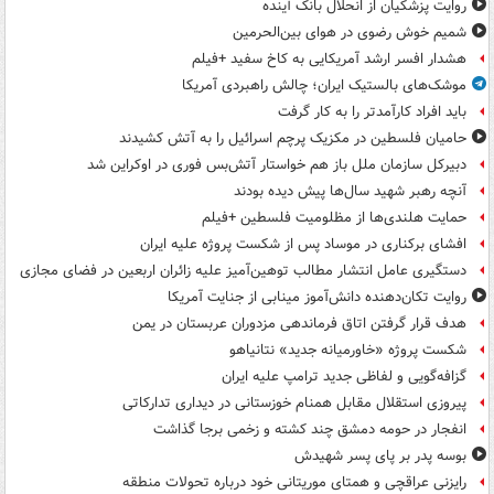
روایت پزشکیان از انحلال بانک آینده
شمیم خوش رضوی در هوای بین‌الحرمین
هشدار افسر ارشد آمریکایی به کاخ سفید +فیلم
موشک‌های بالستیک ایران؛ چالش راهبردی آمریکا
باید افراد کارآمدتر را به کار گرفت
حامیان فلسطین در مکزیک پرچم اسرائیل را به آتش کشیدند
دبیرکل سازمان ملل باز هم خواستار آتش‌بس فوری در اوکراین شد
آنچه رهبر شهید سال‌ها پیش دیده بودند
حمایت هلندی‌ها از مظلومیت فلسطین +فیلم
افشای برکناری در موساد پس از شکست پروژه علیه ایران
دستگیری عامل انتشار مطالب توهین‌آمیز علیه زائران اربعین در فضای مجازی
روایت تکان‌دهنده دانش‌آموز مینابی از جنایت آمریکا
هدف قرار گرفتن اتاق‌ فرماندهی مزدوران عربستان در یمن
شکست پروژه «خاورمیانه جدید» نتانیاهو
گزافه‌گویی و لفاظی جدید ترامپ علیه ایران
پیروزی استقلال مقابل همنام خوزستانی در دیداری تدارکاتی
انفجار در حومه دمشق چند کشته و زخمی برجا گذاشت
بوسه‌ پدر بر پای پسر شهیدش
رایزنی عراقچی و همتای موریتانی خود درباره تحولات منطقه