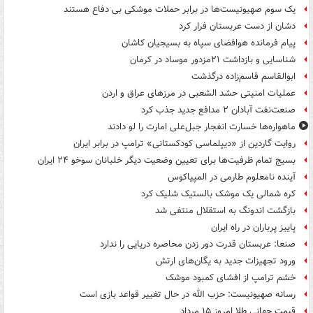
یک‌ سوم صهیونیست‌ها در برابر حملات موشکی بی دفاع هستند
دشان از دست عربستان فرار کرد
پیام فرمانده هوافضای سپاه به بسیجیان کاشان
شناسایی و بازداشت ۲۱مزدور موساد در کرمان
ابوالقاسم قاسم‌زاده درگذشت
عملیات امنیتی حشد الشعبی در مرزهای عراق و اردن
صنعت‌نفت آبادان ۲ مدافع جدید جذب کرد
ماهواره‌ها خسارت انفجار جبل‌علی امارت را لو دادند
روایت گاردین از «دیپلماسی کودکستانی» ترامپ در برابر ایران
بسیج تمام ظرفیت‌ها برای تعیین وضعیت دیگر خلبانان سوخو ۲۴ ایران
آینده نامعلوم طارمی در المپیاکوس
کره شمالی یک موشک بالستیک شلیک کرد
بازگشت اندونگ به استقلال منتفی شد
پاییز پرباران در راه ایران
صنعا: عربستان قدرت دور زدن محاصره دریایی را ندارد
ورود تجهیزات جدید به یگان‌های ارتش
خشم ترامپ از افشای کمبود موشک
رسانه صهیونیست: حزب الله در حال تغییر قواعد بازی است
قیمت جهانی طلا امروز ۱۵ مرداد