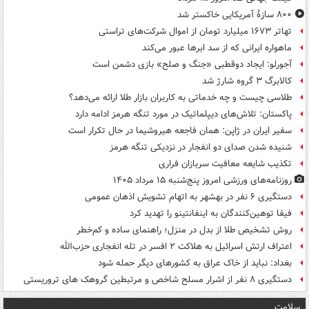
۸۰۰ سازۀ آمریکایی خاکستر شد
تهاتر ۱۶۷۳ میلیارد تومان از اموال شرکت‌های تراستی
ماهواره ایرانی که از سد ابرها عبور می‌کند
آجورلو: ایجاد دوقطبی «جنگ و صلح‌» بازی دشمن است
کالابرگ ۳ گروه شارژ شد
طلاسی چیست و چه خدماتی به کاربران بازار طلا ارائه می‌دهد؟
پاکستان: تلاش‌های دیپلماتیک در مورد تنگه هرمز ادامه دارد
سفیر ایران در ژاپن: همان فاجعه هیروشیما در حال تکرار است
شنیده شدن صدای دو انفجار در نزدیکی تنگه هرمز
تکذیب شایعه معافیت سربازان فراری
روزنامه‌های ورزشی امروز پنج‌شنبه ۱۵ مرداد ۱۴۰۵
دستگیری ۶ نفر در بهشهر به اتهام تشویش اذهان عمومی
فیفا توهین‌کنندگان به اینفانتینو را تهدید کرد
روش تشخیص طلا از بدل در منزل؛ راهنمای ساده و کم‌خطر
اعتراف ارتش اسرائیل به هلاکت ۲ افسر در تله انفجاری حزب‌الله
بغداد: نباید از خاک عراق به کشورهای دیگر حمله شود
دستگیری ۸ نفر از اشرار مسلح شاخص و مرتبطین گروهک های تروریستی
سلامت