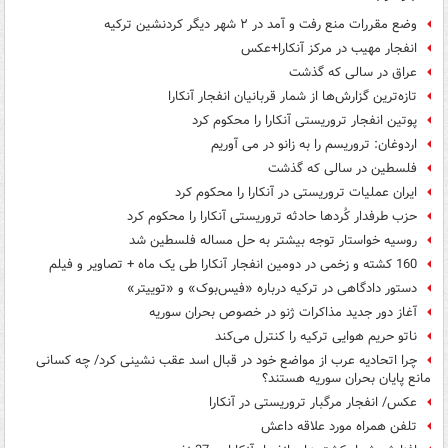
وضع مقررات منع رفت و آمد در ۲ شهر دیگر کردنشین ترکیه
انفجار مهیب در مرکز آنکارا+عکس
عراق در سالی که گذشت
تازه‌ترین گزارش‌ها از شمار قربانیان انفجار آنکارا
پوتین انفجار تروریستی آنکارا را محکوم کرد
اردوغان: تروریسم را به زانو در می آوریم
فلسطین در سالی که گذشت
ایران عملیات تروریستی در آنکارا را محکوم کرد
حزب طرفدار کُردها حادثه تروریستی آنکارا را محکوم کرد
روسیه خواستار توجه بیشتر به حل مساله فلسطین شد
160 کشته و زخمی در دومین انفجار آنکارا طی یک ماه + تصاویر و فیلم
دستور دادگاهی در ترکیه درباره «فیس‌بوک» و «توییتر»
آغاز دور جدید مذاکرات ژنو در خصوص بحران سوریه
ناتو حریم هوایی ترکیه را کنترل می‌کند
چرا اتحادیه عرب از مواضع خود در قبال اسد عقب نشینی کرد/ چه کسانی
مانع پایان بحران سوریه هستند؟
عکس/ انفجار مرگبار تروریستی در آنکارا
تلفن همراه مورد علاقه داعش