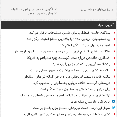
ن
پاییز پرباران در راه ایران
دستگیری ۶ نفر در بهشهر به اتهام
تشویش اذهان عمومی
اس
آخرین اخبار
پنتاگون جلسه اضطراری برای تأمین تسلیحات برگزار می‌کند
پورجمشیدیان: اربعین ۱۴۰۵ با بالاترین سطح امنیت برگزار شد
شرط جدید برای بازنشستگی اعلام شد
هلاکت اعضای یک تیم تروریستی در جنوب استان سیستان و بلوچستان
افشاگری هاآرتص درباره سفر فرستاده ویژه نتانیاهو به آمریکا
پادشاه سنگین‌وزنی که در جهان رقیب ندارد
بیانیه ۸ کشور عربی علیه تجاوزات رژیم صهیونیستی در غزه
بیانیه خانواده شهید لاریجانی درباره برخی گمانه‌زنی‌های رسانه‌ای
عربستان فرمانده ائتلاف دریایی چندملیتی را منصوب کرد
زیان بیش از ۱۰۰ همتی به صندوق‌ بازنشستگی نفت
ترکیه: تروریسم اسرائیل در کرانه باختری و قدس اشغالی ادامه دارد
ایران آقای بلامنازع تنگه هرمز!
سردار ابن‌الرضا: دست نیروهای مسلح برای پاسخ پُر است
تکذیب ادعاها درباره «نحوه ردزنی محل استقرار شهید لاریجانی»