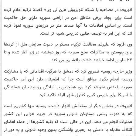
لاوروف در مصاحبه با شبکه تلویزیونی «رن تی وی» گفت: ترکیه اعلام کرده
است برای ایجاد برخی مناطق امن در اراضی سوریه دارای حق حاکمیت
است. بر اساس اطلاعات ما آنها صدها متر در مرزهای سوریه نفوذ کرده
اند که این امر به توسعه طلبی تدریجی شبیه تر است.
وی افزود که علیرغم مخالفت ترکیه، مسکو بر دعوت سازمان ملل از کردها
برای پیوستن به مذاکرات صلح سوریه که روز دوشنبه در ژنو آغاز شده و تا
۲۴ مارس ادامه خواهد داشت پافشاری می کند.
وزیر خارجه روسیه تصریح کرد که دمشق با هرگونه اقداماتی که با مشارکت
روسیه انجام بگیرد موافق است چرا که اطمینان دارد این امر حاکمیت
سوریه را نقض نخواهد کرد. وی همچنین بر آمادگی روسیه برای هماهنگی
با آمریکا برای بازپس گیری کنترل شهر الرقه تاکید کرد.
لاوروف در بخشی دیگر از سخنانش اظهار داشت: روسیه تنها کشوری است
که به دعوت رسمی مسئولان قانونی سوریه در حریم هوایی این کشور
عملیات انجام می دهد. این در حالی است که بقیه کشورها از جمله اعضای
ائتلاف مقابله با داعش به رهبری واشنگتن بدون وجهه قانونی و به دور از