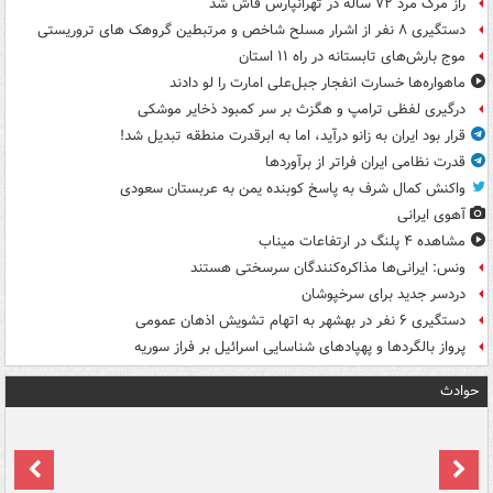
راز مرگ مرد ۷۲ ساله در تهرانپارس فاش شد
دستگیری ۸ نفر از اشرار مسلح شاخص و مرتبطین گروهک های تروریستی
موج بارش‌های تابستانه در راه ۱۱ استان
ماهواره‌ها خسارت انفجار جبل‌علی امارت را لو دادند
درگیری لفظی ترامپ و هگزث بر سر کمبود ذخایر موشکی
قرار بود ایران به زانو درآید، اما به ابرقدرت منطقه تبدیل شد!
قدرت نظامی ایران فراتر از برآوردها
واکنش کمال شرف به پاسخ کوبنده یمن به عربستان سعودی
آهوی ایرانی
مشاهده ۴ پلنگ در ارتفاعات میناب
ونس: ایرانی‌ها مذاکره‌کنندگان سرسختی هستند
دردسر جدید برای سرخپوشان
دستگیری ۶ نفر در بهشهر به اتهام تشویش اذهان عمومی
پرواز بالگردها و پهپادهای شناسایی اسرائیل بر فراز سوریه
حوادث